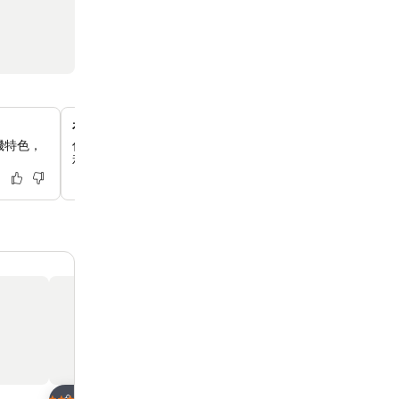
在園景區打匹克球
機特色，
你可以在酒店的園景區享受打匹克球的樂趣，這項獨特的活
。
和引人入勝的休閒體驗的客人而設。
放到收藏夾
放到收藏夾
酒店
酒店