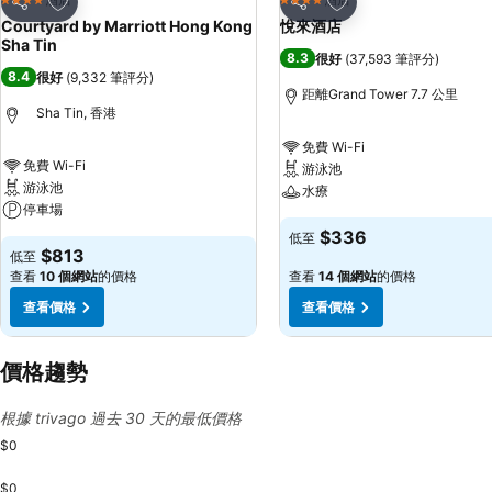
4 星級
4 星級
分享
分享
Courtyard by Marriott Hong Kong
悅來酒店
Sha Tin
8.3
很好
(
37,593 筆評分
)
8.4
很好
(
9,332 筆評分
)
距離Grand Tower 7.7 公里
Sha Tin, 香港
免費 Wi-Fi
免費 Wi-Fi
游泳池
游泳池
水療
停車場
$336
低至
$813
低至
查看
10 個網站
的價格
查看
14 個網站
的價格
查看價格
查看價格
價格趨勢
根據 trivago 過去 30 天的最低價格
$0
$0