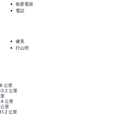
衛星電視
電話
健美
行山徑
.8
公里
13.2
公里
公里
.4
公里
公里
31.2
公里