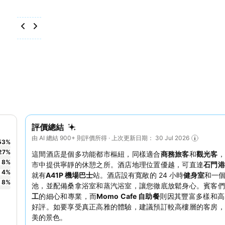
評價總結
由 AI 總結 900+ 則評價所得 · 上次更新日期： 30 Jul 2026
53
%
27
%
這間酒店是個多功能都市樞紐，同樣適合
商務旅客
和
觀光客
，
8
%
市中提供寧靜的休憩之所。酒店地理位置優越，可直達
石門港
4
%
就有
A41P 機場巴士
站。酒店設有寬敞的 24 小時
健身室
和一
8
%
池，並配備桑拿浴室和蒸汽浴室，讓您徹底放鬆身心。賓客們
工
的細心和專業，而
Momo Cafe 自助餐
則因其豐富多樣和高
好評。如要享受真正高雅的體驗，建議預訂較高樓層的客房，
美的景色。