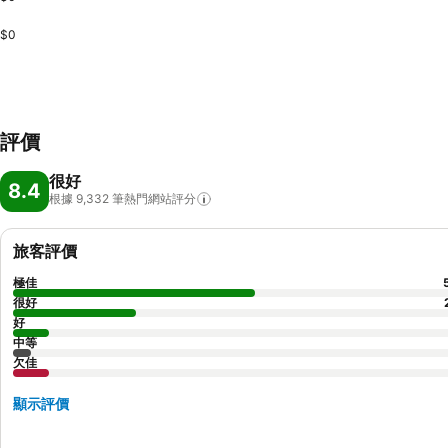
$0
評價
很好
8.4
根據 9,332
筆熱門網站評分
旅客評價
極佳
很好
好
中等
欠佳
顯示評價