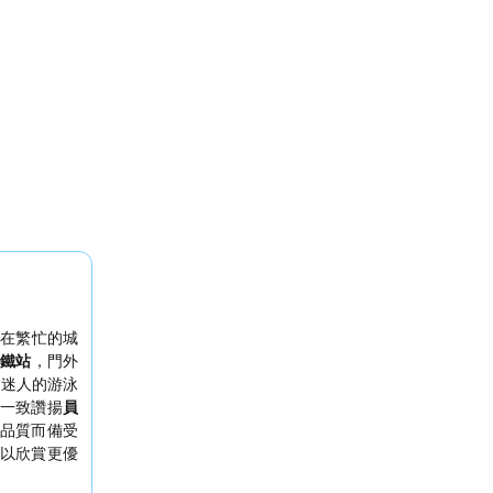
在繁忙的城
鐵站
，門外
個迷人的游泳
一致讚揚
員
品質而備受
以欣賞更優