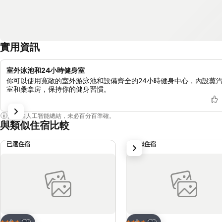
實用資訊
室外泳池和24小時健身室
你可以使用寬敞的室外游泳池和設備齊全的24小時健身中心，內設蒸
室和桑拿房，保持你的健身習慣。
內容由人工智能總結，未必百分百準確。
與類似住宿比較
已選住宿
類似住宿
下一步
放到收藏夾
放到收藏夾
酒店
酒店