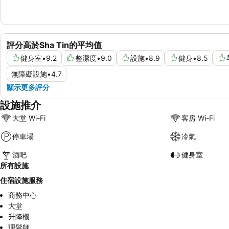
評分高於Sha Tin的平均值
健身室
•
9.2
整潔度
•
9.0
設施
•
8.9
健身
•
8.5
無障礙設施
•
4.7
顯示更多評分
設施推介
大堂 Wi-Fi
客房 Wi-Fi
停車場
冷氣
酒吧
健身室
所有設施
住宿設施服務
商務中心
大堂
升降機
理髮師