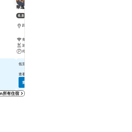
3 星級
4 星級
分享
分享
華逸酒店
Harbour Plaza 8 Degre
6.8
7.9
(
6,887 筆評分
)
好
(
21,867 筆評分
)
距離Grand Tower 6.7 公里
距離Grand Tower 2.2 公
免費 Wi-Fi
免費 Wi-Fi
游泳池
游泳池
停車場
水療
$314
$569
低至
低至
查看
10 個網站
的價格
查看
12 個網站
的價格
查看價格
查看價格
Tin所有住宿