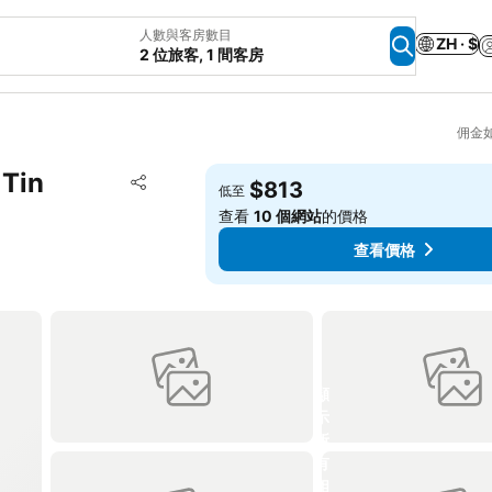
人數與客房數目
ZH · $
2 位旅客, 1 間客房
佣金
 Tin
放到收藏夾
$813
低至
分享
查看
10 個網站
的價格
查看價格