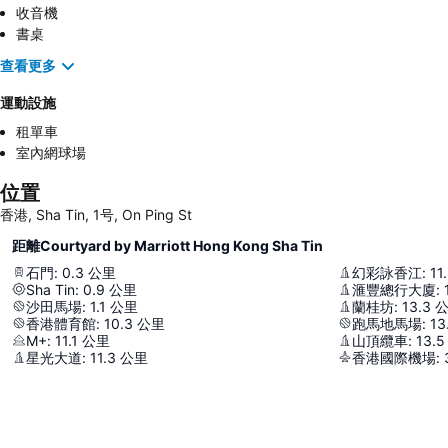
收音機
書桌
查看更多
運動設施
租單車
室內網球場
位置
香港, Sha Tin, 1号, On Ping St
距離Courtyard by Marriott Hong Kong Sha Tin
石門
:
0.3
公里
幻彩詠香江
:
11
Sha Tin
:
0.9
公里
滙豐總行大廈
:
沙田馬場
:
1.1
公里
蘭桂坊
:
13.3
香港體育館
:
10.3
公里
跑馬地馬場
:
13
M+
:
11.1
公里
山頂纜車
:
13.5
星光大道
:
11.3
公里
香港國際機場
: