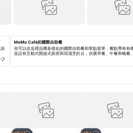
MoMo Café的國際自助餐
汽浴
你可以在這裡品嚐多樣化的國際自助餐和單點菜單，餐點帶有有
並設有互動式開放式廚房和現場烹飪台，供應早餐、午餐和晚餐
放到收藏夾
放到收藏夾
酒店
酒店