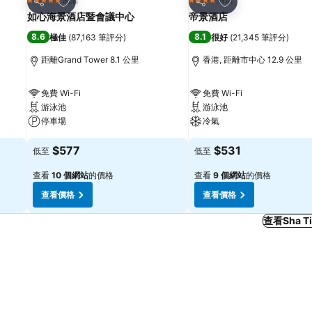
5 星級
4 星級
分享
分享
如心海景酒店暨會議中心
帝景酒店
8.6
8.1
極佳
(
87,163 筆評分
)
很好
(
21,345 筆評分
)
距離Grand Tower 8.1 公里
香港, 距離市中心 12.9 公里
免費 Wi-Fi
免費 Wi-Fi
游泳池
游泳池
停車場
冷氣
$577
$531
低至
低至
查看
10 個網站
的價格
查看
9 個網站
的價格
查看價格
查看價格
查看Sha 