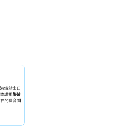
港鐵站出口
一致讚揚
樂於
潛在的噪音問