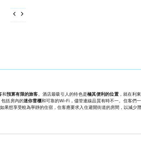
客
和
預算有限的旅客
。酒店最吸引人的特色是
極其便利的位置
，就在利東
，包括房內的
迷你雪櫃
和可靠的Wi-Fi，儘管連線品質有時不一。住客們
如果想享受較為寧靜的住宿，住客應要求入住避開街道的房間，以減少