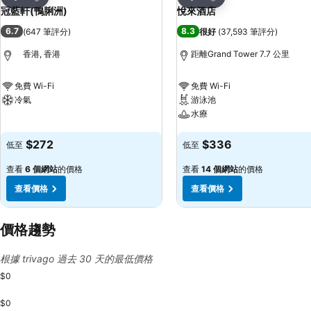
分享
分享
冠藍軒(鴨脷洲)
悅來酒店
6.7
8.3
(
647 筆評分
)
很好
(
37,593 筆評分
)
香港, 香港
距離Grand Tower 7.7 公里
免費 Wi-Fi
免費 Wi-Fi
冷氣
游泳池
水療
查看價格
查看價格
$272
$336
低至
低至
查看
6 個網站
的價格
查看
14 個網站
的價格
查看價格
查看價格
價格趨勢
根據 trivago 過去 30 天的最低價格
$0
$0