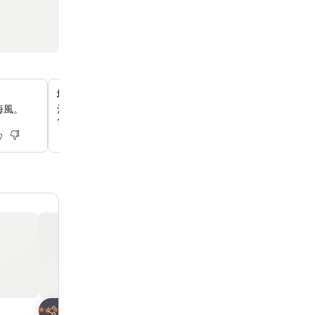
地道餐飲和街頭小吃
海風。
酒店外就有許多地道食肆和傳統街頭小吃攤檔，讓你品嚐各
食。
放到收藏夾
放到收藏夾
酒店
酒店
3 星級
4 星級