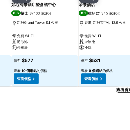
分享
分享
如心海景酒店暨會議中心
帝景酒店
8.6
8.1
極佳
(
87,163 筆評分
)
很好
(
21,345 筆評分
)
距離Grand Tower 8.1 公里
香港, 距離市中心 12.9 公里
免費 Wi-Fi
免費 Wi-Fi
游泳池
游泳池
停車場
冷氣
查看價格
查看價格
$577
$531
低至
低至
查看
10 個網站
的價格
查看
9 個網站
的價格
查看價格
查看價格
查看香