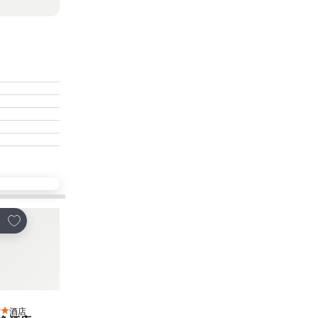
放到收藏夾
放到收藏夾
享
分享
酒店
酒店
星級
5 星級