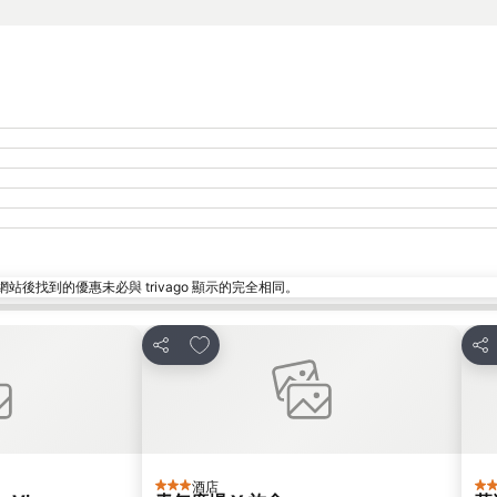
找到的優惠未必與 trivago 顯示的完全相同。
放到收藏夾
分享
分
酒店
3 星級
3 