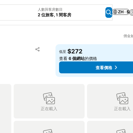
人數與客房數目
ZH · $
2 位旅客, 1 間客房
佣金
放到收藏夾
$272
低至
分享
查看
6 個網站
的價格
查看價格
正在載入
正在載入