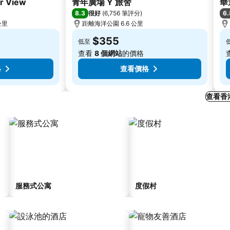
r View
青年廣場 Y 旅舍
華
8.3
6.
很好
(
6,756 筆評分
)
 公里
距離海洋公園 6.6 公里
$355
低至
查看
8 個網站
的價格
格
查看價格
查看香
服務式公寓
度假村