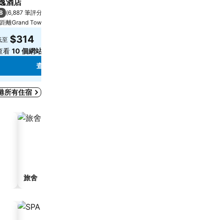
逸酒店
Rosewood Hong Kong
8
9.3
(
6,887 筆評分
)
極佳
(
8,273 筆評分
)
距離Grand Tower 6.7 公里
香港, 距離市中心 2.0 公里
$314
$6,636
低至
低至
查看
10 個網站
的價格
查看
12 個網站
的價格
查看價格
查看價格
港所有住宿
旅舍
旅館