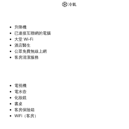
冷氣
升降機
已連接互聯網的電腦
大堂 Wi-Fi
酒店醫生
公眾免費無線上網
客房清潔服務
電視機
電水壺
化妝鏡
書桌
客房保險箱
WiFi（客房）