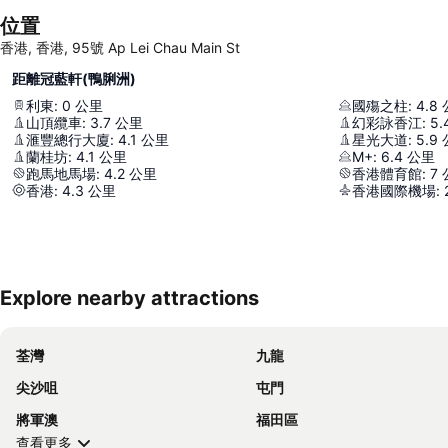
位置
香港, 香港, 95號 Ap Lei Chau Main St
距離冠藍軒(鴨脷洲)
利東
:
0
公里
國殤之柱
:
4.8
山頂纜車
:
3.7
公里
幻彩詠香江
:
5.
滙豐總行大廈
:
4.1
公里
星光大道
:
5.9
蘭桂坊
:
4.1
公里
M+
:
6.4
公里
跑馬地馬場
:
4.2
公里
香港體育館
:
7
香港
:
4.3
公里
香港國際機場
:
Explore nearby attractions
荃灣
九龍
尖沙咀
屯門
將軍澳
福田區
查看更多