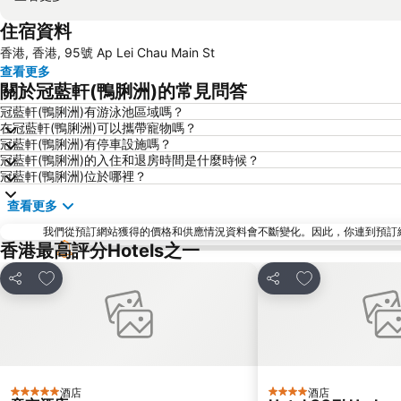
住宿資料
香港, 香港, 95號 Ap Lei Chau Main St
查看更多
關於冠藍軒(鴨脷洲)的常見問答
冠藍軒(鴨脷洲)有游泳池區域嗎？
在冠藍軒(鴨脷洲)可以攜帶寵物嗎？
冠藍軒(鴨脷洲)有停車設施嗎？
冠藍軒(鴨脷洲)的入住和退房時間是什麼時候？
冠藍軒(鴨脷洲)位於哪裡？
查看更多
我們從預訂網站獲得的價格和供應情況資料會不斷變化。因此，你連到預訂網站後
香港最高評分Hotels之一
放到收藏夾
放到收藏夾
分享
分享
酒店
酒店
5 星級
4 星級