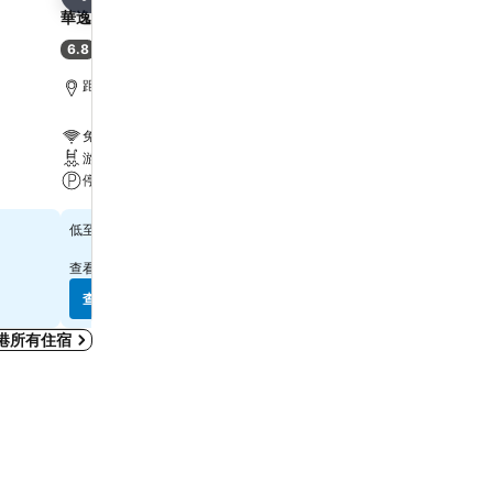
分享
分享
華逸酒店
Harbour Plaza 8 Degre
6.8
7.9
(
6,887 筆評分
)
好
(
21,867 筆評分
)
距離Grand Tower 6.7 公里
距離Grand Tower 2.2 公
免費 Wi-Fi
免費 Wi-Fi
游泳池
游泳池
停車場
水療
查看價格
查看價格
$314
$569
低至
低至
查看
10 個網站
的價格
查看
12 個網站
的價格
查看價格
查看價格
港所有住宿