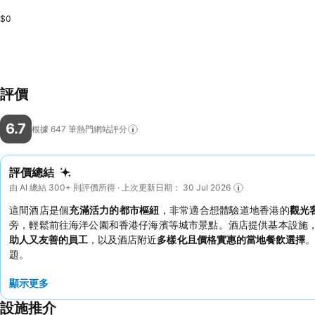
$0
評價
6.7
根據 647
筆熱門網站評分
評價總結
由 AI 總結 300+ 則評價所得 · 上次更新日期： 30 Jul 2026
這間酒店是個
充滿活力的都市樞紐
，非常適合想體驗道地香港的
觀光
旁，輕鬆前往海洋公園和香港仔海濱等城市景點。酒店提供基本設施
助人又友善的員工
，以及酒店附近
多樣化且價格實惠的當地餐飲選擇
。
題。
顯示更多
設施推介