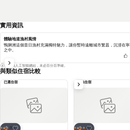
實用資訊
體驗地道漁村風情
鴨脷洲這個昔日漁村充滿獨特魅力，讓你暫時遠離城市繁囂，沉浸在寧
之中。
內容由人工智能總結，未必百分百準確。
與類似住宿比較
已選住宿
類似住宿
下一步
放到收藏夾
放到收藏夾
酒店
酒店
3 星級
4 星級