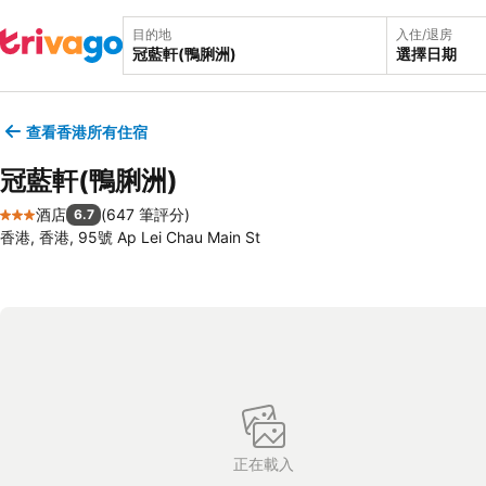
目的地
入住/退房
選擇日期
查看香港所有住宿
冠藍軒(鴨脷洲)
酒店
(
647 筆評分
)
6.7
3 星級
香港, 香港, 95號 Ap Lei Chau Main St
正在載入