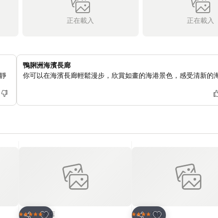
正在載入
正在載入
鴨脷洲海濱長廊
靜
你可以在海濱長廊輕鬆漫步，欣賞如畫的海港景色，感受清新的
放到收藏夾
放到收藏夾
酒店
酒店
5 星級
4 星級