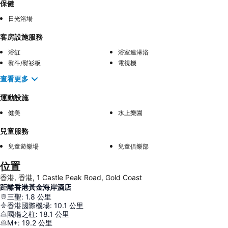
保健
日光浴場
客房設施服務
浴缸
浴室連淋浴
熨斗/熨衫板
電視機
查看更多
運動設施
健美
水上樂園
兒童服務
兒童遊樂場
兒童俱樂部
位置
香港, 香港, 1 Castle Peak Road, Gold Coast
距離香港黃金海岸酒店
三聖
:
1.8
公里
香港國際機場
:
10.1
公里
國殤之柱
:
18.1
公里
M+
:
19.2
公里