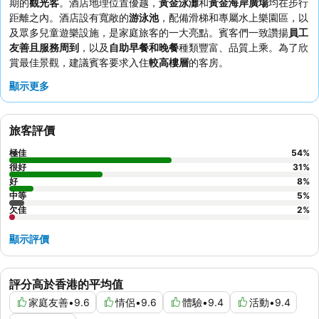
期的
觀光客
。酒店地理位置優越，
黃金泳灘
和
黃金海岸廣場
均在步行
距離之內。酒店設有寬敞的
游泳池
，配備滑梯和專屬水上樂園區，以
及眾多兒童遊樂設施，是家庭旅客的一大亮點。賓客們一致讚揚
員工
友善且服務周到
，以及
自助早餐和晚餐
種類豐富、品質上乘。為了欣
賞最佳景觀，建議賓客要求入住
較高樓層
的客房。
顯示更多
旅客評價
極佳
54
%
很好
31
%
好
8
%
中等
5
%
欠佳
2
%
顯示評價
評分高於香港的平均值
家庭友善
•
9.6
情侶
•
9.6
體驗
•
9.4
活動
•
9.4