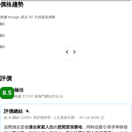
價格趨勢
根據 trivago 過去 30 天的最低價格
$0
$0
$0
評價
極佳
8.5
根據 27,310
筆熱門網站評分
評價總結
由 AI 總結 1,000+ 則評價所得 · 上次更新日期： 30 Jul 2026
這間酒店是個
適合家庭入住
的
悠閒度假勝地
，同時也吸引尋求寧靜假