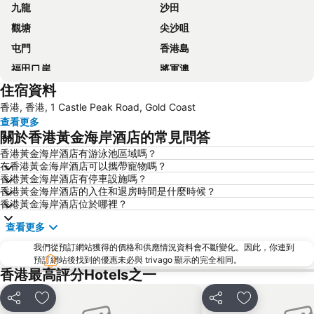
九龍
沙田
觀塘
尖沙咀
屯門
香港島
福田口岸
將軍澳
住宿資料
福田區
Mong Kok Metro Station
香港, 香港, 1 Castle Peak Road, Gold Coast
香港國際機場
南山區
查看更多
東涌
元朗
關於香港黃金海岸酒店的常見問答
紅磡
天水圍
香港黃金海岸酒店有游泳池區域嗎？
在香港黃金海岸酒店可以攜帶寵物嗎？
Wan Chai Metro Station
海洋公園
香港黃金海岸酒店有停車設施嗎？
深水埗區
黃金海岸
香港黃金海岸酒店的入住和退房時間是什麼時候？
香港黃金海岸酒店位於哪裡？
香港迪士尼樂園
新界
查看更多
羅湖口岸
羅湖
我們從預訂網站獲得的價格和供應情況資料會不斷變化。因此，你連到
東門步行街
North Point Metro Station
預訂網站後找到的優惠未必與 trivago 顯示的完全相同。
中環
Cheung Chau
香港最高評分Hotels之一
珠海長隆國際海洋度假區
羅湖口岸
分享
放到收藏夾
分享
放到收藏夾
Sheung Wan Metro Station
Tsing Yi Metro Station