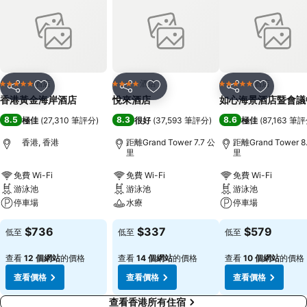
酒店
酒店
酒店
5 星級
4 星級
5 星級
分享
放到收藏夾
分享
放到收藏夾
分享
放到收藏
香港黃金海岸酒店
悅來酒店
如心海景酒店暨會議
8.5
8.3
8.6
極佳
(
27,310 筆評分
)
很好
(
37,593 筆評分
)
極佳
(
87,163 筆
香港, 香港
距離Grand Tower 7.7 公
距離Grand Tower 8
里
里
免費 Wi-Fi
免費 Wi-Fi
免費 Wi-Fi
游泳池
游泳池
游泳池
停車場
水療
停車場
$736
$337
$579
低至
低至
低至
查看
12 個網站
的價格
查看
14 個網站
的價格
查看
10 個網站
的價格
查看價格
查看價格
查看價格
查看香港所有住宿