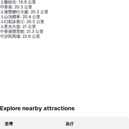
蘭桂坊
:
19.9
公里
香港
:
20.3
公里
滙豐總行大廈
:
20.3
公里
山頂纜車
:
20.4
公里
幻彩詠香江
:
20.5
公里
星光大道
:
21
公里
香港體育館
:
21.3
公里
沙田馬場
:
22.6
公里
Explore nearby attractions
展開地圖
荃灣
氹仔