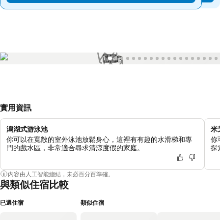
1 / 58
實用資訊
潟湖式游泳池
米
你可以在寬敞的室外泳池放鬆身心，這裡有有趣的水滑梯和專
你
門的戲水區，非常適合尋求清涼度假的家庭。
探
內容由人工智能總結，未必百分百準確。
與類似住宿比較
已選住宿
類似住宿