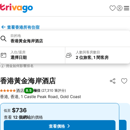
收藏夾
登入
選
查看香港所有住宿
目的地
香港黃金海岸酒店
入住/退房
人數與客房數目
選擇日期
2 位旅客, 1 間客房
佣金如何影響排名
香港黃金海岸酒店
分享
放
酒店
8.5
極佳
(
27,310 筆評分
)
5 星級
香港, 香港, 1 Castle Peak Road, Gold Coast
$736
$736
低至
低至
查看
12 個網站
的價格
查看
12 個網站
的價格
查看價格
查看價格