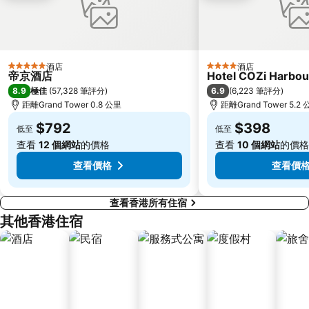
寶安區
深圳寶安國際機場
九龍城
朗豪坊
Causeway Bay Metro Station
世界之窗
酒店
酒店
5 星級
4 星級
帝京酒店
Hotel COZi Harbou
東九龍
香洲區
8.9
6.9
極佳
(
57,328 筆評分
)
(
6,223 筆評分
)
龍崗區
深圳站
距離Grand Tower 0.8 公里
距離Grand Tower 5.2
珠海拱北汽車客運站
深圳野生動物園
$792
$398
低至
低至
大梅沙海濱公園
澳門漁人碼頭
查看
12 個網站
的價格
查看
10 個網站
的價格
皇崗口岸
鹽田區
查看價格
查看價
查看香港所有住宿
其他香港住宿