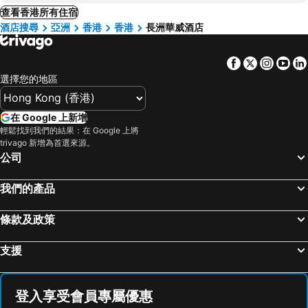
查看香港所有住宿
酒店搜尋
亞洲
香港
香港
長洲華威酒店
Facebook
Twitter
Insta
Yo
選擇您的地區
在 Google 上新增
輕鬆找到我們的結果：在 Google 上將
trivago 新增為首選來源。
公司
我們的產品
條款及政策
支援
登入享受會員專屬優惠