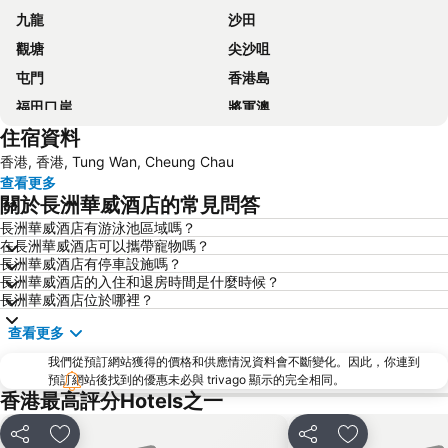
九龍
沙田
觀塘
尖沙咀
屯門
香港島
福田口岸
將軍澳
住宿資料
福田區
Mong Kok Metro Station
香港, 香港, Tung Wan, Cheung Chau
香港國際機場
南山區
查看更多
東涌
元朗
關於長洲華威酒店的常見問答
紅磡
天水圍
長洲華威酒店有游泳池區域嗎？
在長洲華威酒店可以攜帶寵物嗎？
Wan Chai Metro Station
海洋公園
長洲華威酒店有停車設施嗎？
深水埗區
黃金海岸
長洲華威酒店的入住和退房時間是什麼時候？
長洲華威酒店位於哪裡？
香港迪士尼樂園
新界
查看更多
羅湖口岸
羅湖
我們從預訂網站獲得的價格和供應情況資料會不斷變化。因此，你連到
東門步行街
North Point Metro Station
預訂網站後找到的優惠未必與 trivago 顯示的完全相同。
中環
Cheung Chau
香港最高評分Hotels之一
珠海長隆國際海洋度假區
羅湖口岸
分享
放到收藏夾
分享
放到收藏夾