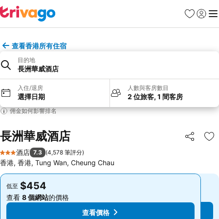
收藏夾
登入
選
查看香港所有住宿
目的地
長洲華威酒店
入住/退房
人數與客房數目
選擇日期
2 位旅客, 1 間客房
佣金如何影響排名
長洲華威酒店
分享
放
酒店
7.3
(
4,578 筆評分
)
3 星級
香港, 香港, Tung Wan, Cheung Chau
$454
$454
低至
低至
查看
8 個網站
的價格
查看
8 個網站
的價格
查看價格
查看價格