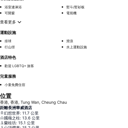
浴室連淋浴
熨斗/熨衫板
可開窗
電視機
查看更多
運動設施
排球
滑浪
行山徑
水上運動設施
酒店特色
歡迎 LGBTQ+ 旅客
兒童服務
小童免費住宿
位置
香港, 香港, Tung Wan, Cheung Chau
距離長洲華威酒店
幻想世界
:
11.7
公里
國殤之柱
:
13.6
公里
蘭桂坊
:
15.1
公里
山頂纜車
:
15.2
公里