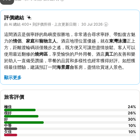
評價總結
由 AI 總結 400+ 則評價所得 · 上次更新日期： 30 Jul 2026
這間酒店是個寧靜的島嶼度假勝地，非常適合尋求寧靜、帶點復古魅
力的
情侶
、
家庭
和
寵物主人
。酒店地理位置優越，就在
東灣泳灘
正上
方，距離渡輪碼頭僅幾步之遙，既方便又可讓您盡情放鬆。客人可以
使用最近翻修的
燒烤區
，享受愉快的戶外用餐。酒店
員工
的友善和樂
於助人一直備受讚揚，早餐的品質和多樣性也經常獲得好評。如想獲
得最佳體驗，建議預訂一間
海景露台
客房，盡情欣賞迷人景色。
顯示更多
旅客評價
極佳
24
%
很好
26
%
好
30
%
中等
10
%
欠佳
10
%