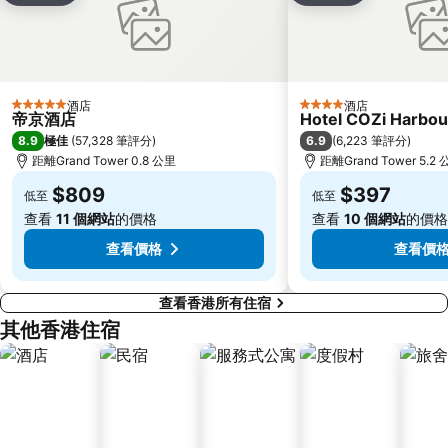
Sheung Wan Metro Station
Tsing Yi Metro Station
寶安區
九龍城
朗豪坊
Causeway Bay Metro Station
世界之窗
東九龍
酒店
酒店
5 星級
4 星級
帝京酒店
Hotel COZi Harbou
深圳站
珠海拱北汽車客運站
8.9
6.9
極佳
(
57,328 筆評分
)
(
6,223 筆評分
)
深圳野生動物園
水舞間
距離Grand Tower 0.8 公里
距離Grand Tower 5.2
澳門漁人碼頭
皇崗口岸
$809
$397
低至
低至
鹽田區
長洲
查看
11 個網站
的價格
查看
10 個網站
的價格
Lamma Island
香港屯門
查看價格
查看價
查看香港所有住宿
其他香港住宿