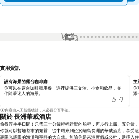
1 / 55
實用資訊
設有海景的露台咖啡廳
主
你可以在露台咖啡廳用餐，這裡提供三文治、小食和飲品，並
你
伴隨著迷人的海景。
添
內容由人工智能總結，未必百分百準確。
關於 長洲華威酒店
偷得浮生半日閒！只需三十分鐘輕輕鬆鬆的船程，再步行上四、五分鐘，
你就可以暫離都市的繁囂，從中環來到位於離島長洲的華威酒店，享受這
裏陽光耀眼的海灘和寧靜的大自然。無論你是來港度假或公幹，選擇入住