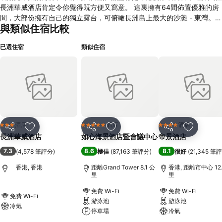
長洲華威酒店肯定令你覺得既方便又寫意。 這裏擁有64間佈置優雅的房
間，大部份擁有自己的獨立露台，可俯瞰長洲島上最大的沙灘 - 東灣。你
與類似住宿比較
可以選擇在酒店的泳池旁邊輕鬆一下，或者走幾步到酒店毗鄰的東灣海灘
任意逍遙。 海景粵菜廳供應多款精美點心及各式自選海鮮，酒店另設有
已選住宿
類似住宿
戶外燒烤場及露天茶座，可任選各款中、西式精選美食，別具本土風味。
海景會議廳更可容納80人，並提供專業的會議統籌服務。
酒店
酒店
酒店
3 星級
5 星級
4 星級
分享
放到收藏夾
分享
放到收藏夾
分享
放到收藏
長洲華威酒店
如心海景酒店暨會議中心
帝景酒店
7.3
8.6
8.1
(
4,578 筆評分
)
極佳
(
87,163 筆評分
)
很好
(
21,345 筆
香港, 香港
距離Grand Tower 8.1 公
香港, 距離市中心 12.
里
里
免費 Wi-Fi
免費 Wi-Fi
免費 Wi-Fi
游泳池
游泳池
冷氣
停車場
冷氣