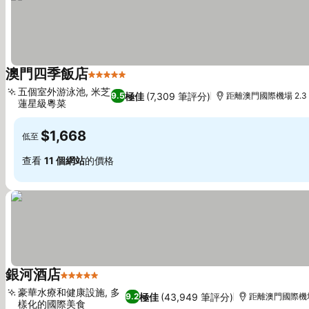
澳門四季飯店
5 星級
查看價格
五個室外游泳池, 米芝
極佳
(7,309 筆評分)
9.5
距離澳門國際機場 2.3
蓮星級粵菜
查看價格
$1,668
低至
查看
11 個網站
的價格
銀河酒店
5 星級
查看價格
豪華水療和健康設施, 多
極佳
(43,949 筆評分)
9.2
距離澳門國際機場 
樣化的國際美食