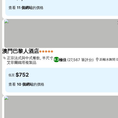
查看
11 個網站
的價格
澳門巴黎人酒店
5 星級
查看價格
正宗法式與中式餐飲, 半尺寸
極佳
(27,567 筆評分)
9.2
距離水舞間 0
艾菲爾鐵塔複製品
查看價格
$752
低至
查看
10 個網站
的價格