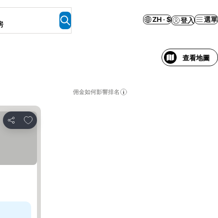
ZH · $
選單
登入
房
查看地圖
佣金如何影響排名
放到收藏夾
分享