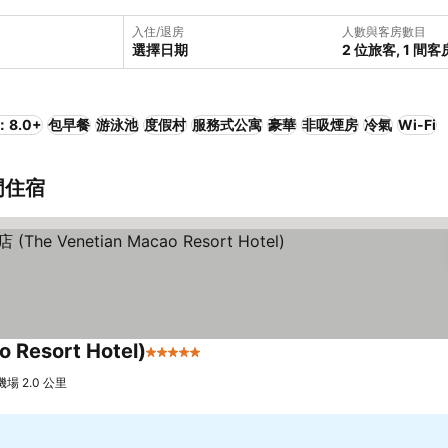
入住/退房
人數與客房數目
選擇日期
2 位旅客, 1 間客
8.0+
包早餐
游泳池
度假村
服務式公寓
豪華
非吸煙房
冷氣
Wi-Fi
門住宿
esort Hotel)
5 星級
查看價格
 2.0 公里