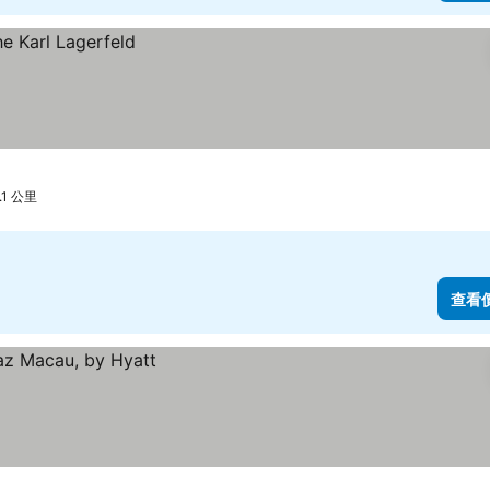
.1 公里
查看