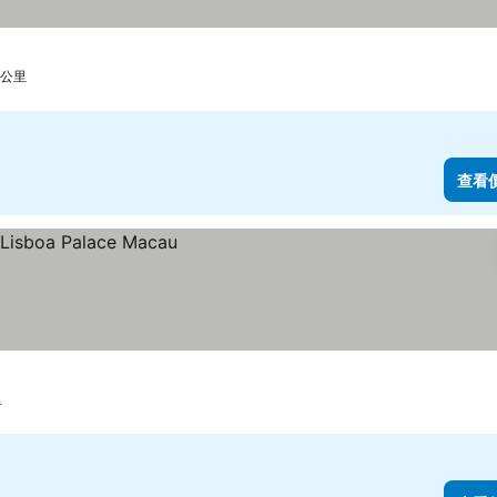
 公里
查看
里