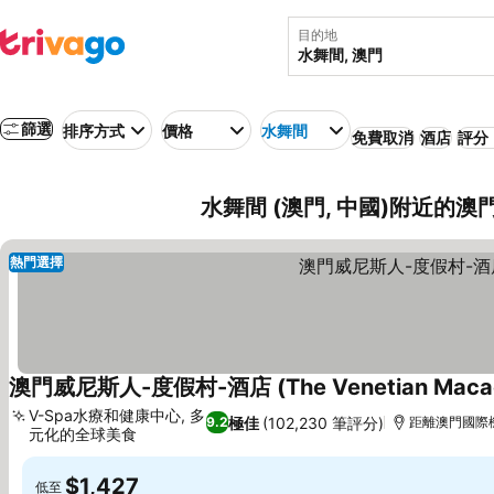
目的地
篩選
排序方式
價格
水舞間
免費取消
酒店
評分：
水舞間 (澳門, 中國)附近的澳
熱門選擇
澳門威尼斯人-度假村-酒店 (The Venetian Macao R
V-Spa水療和健康中心, 多
極佳
(102,230 筆評分)
9.2
距離澳門國際機場
元化的全球美食
查看價格
$1,427
低至