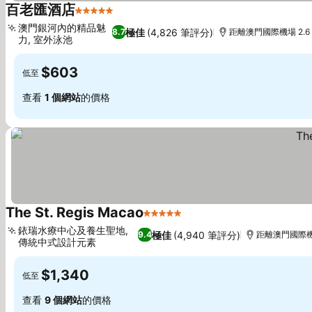
百老匯酒店
5 星級
查看價格
澳門銀河內的精品魅
極佳
(4,826 筆評分)
8.7
距離澳門國際機場 2.6
力, 室外泳池
查看價格
$603
低至
查看
1 個網站
的價格
The St. Regis Macao
5 星級
查看價格
銥瑞水療中心及養生聖地,
極佳
(4,940 筆評分)
9.4
距離澳門國際機場
傳統中式設計元素
查看價格
$1,340
低至
查看
9 個網站
的價格