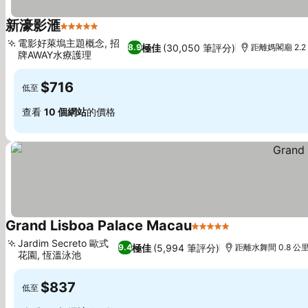
新濠影滙
5 星級
查看價格
電影好萊塢主題概念, 招
極佳
(30,050 筆評分)
8.9
距離媽閣廟 2.2
牌AWAY水療護理
查看價格
$716
低至
查看
10 個網站
的價格
Grand Lisboa Palace Macau
5 星級
查看價格
Jardim Secreto 歐式
極佳
(5,994 筆評分)
9.4
距離水舞間 0.8 公
花園, 恆溫泳池
查看價格
$837
低至