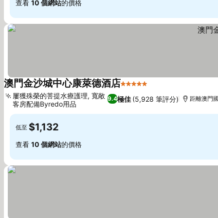
查看
10 個網站
的價格
澳門金沙城中心康萊德酒店
5 星級
查看價格
屢獲殊榮的菩提水療護理, 寬敞
極佳
(5,928 筆評分)
9.4
距離澳門國際
客房配備Byredo用品
查看價格
$1,132
低至
查看
10 個網站
的價格