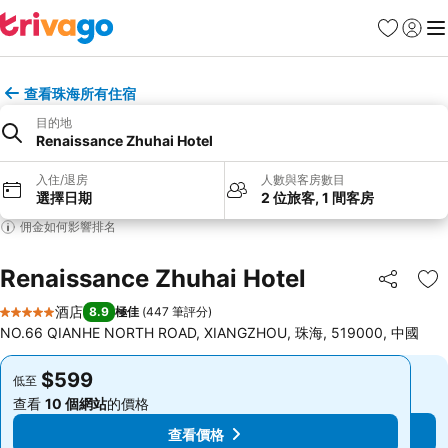
收藏夾
登入
選
查看珠海所有住宿
目的地
Renaissance Zhuhai Hotel
入住/退房
人數與客房數目
選擇日期
2 位旅客, 1 間客房
佣金如何影響排名
Renaissance Zhuhai Hotel
分享
放
酒店
8.9
極佳
(
447 筆評分
)
5 星級
NO.66 QIANHE NORTH ROAD, XIANGZHOU, 珠海, 519000, 中國
$599
$599
低至
低至
查看
10 個網站
的價格
查看
10 個網站
的價格
查看價格
查看價格