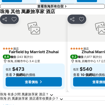
查看珠海所有住宿
珠海 其他 萬豪旅享家 酒店
分享
放到收藏夾
分享
放到收藏夾
酒店
酒店
4 星級
5 星級
Fairfield by Marriott Zhuhai
Zhuhai Marri
8.8
9.2
極佳
(
243 筆評分
)
極佳
(
1,977 筆評分
)
珠海, 距離市中心 3.4 公里
珠海, 距離市中心 1.7 公
$473
$540
低至
低至
查看
7 個網站
的價格
查看
10 個網站
的價格
查看價格
查看價
關於珠海的常見問答
珠海 有多少間 萬豪旅享家 酒店？
珠海 的 萬豪旅享家 酒店通常收費多少？