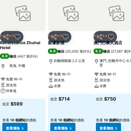
酒店
酒店
酒店
5 星級
5 星級
5 星級
分享
放到收藏夾
分享
放到收藏夾
分享
放到收藏
Renaissance Zhuhai
新濠影滙
澳門巴黎人酒店
Hotel
8.9
9.2
極佳
(
30,050 筆評分
)
極佳
(
27,567 筆
8.9
極佳
(
447 筆評分
)
距離媽閣廟 2.2 公里
澳門, 距離市中心 6.
里
珠海, 中國
免費 Wi-Fi
免費 Wi-Fi
免費 Wi-Fi
游泳池
游泳池
游泳池
水療
水療
停車場
查看價格
查看價格
$714
$750
低至
低至
查看價格
$599
低至
查看
10 個網站
的價格
查看
10 個網站
的價格
查看
10 個網站
的價格
查看價格
查看價格
查看價格