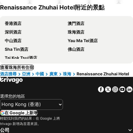
Renaissance Zhuhai Hotel附近的景點
香港酒店
澳門酒店
深圳酒店
珠海酒店
中山酒店
Yau Ma Tei酒店
Sha Tin酒店
佛山酒店
Tai Kok Tsui酒店
查看珠海所有住宿
酒店搜尋
亞洲
中國
廣東
珠海
Renaissance Zhuhai Hotel
Facebook
Twitter
Insta
Yo
選擇您的地區
在 Google 上新增
輕鬆找到我們的結果：在 Google 上將
trivago 新增為首選來源。
公司