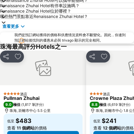
在Renaissance Zhuhai Hotel可以攜帶寵物嗎？
大三巴牌坊
澳門漁人碼頭
Renaissance Zhuhai Hotel有停車設施嗎？
香港屯門
情侣路
Renaissance Zhuhai Hotel位於哪裡？
哪些熱門景點靠近Renaissance Zhuhai Hotel？
珠海灣仔碼頭
新馬路
查看更多
Gongkoubeian
澳門外港客運碼頭
我們從預訂網站獲得的價格和供應情況資料會不斷變化。因此，你連到
黃金泳灘
澳門格蘭披治大賽車
預訂網站後找到的優惠未必與 trivago 顯示的完全相同。
澳門旅遊塔
Shenzhen Bao''an International Airport
珠海最高評分Hotels之一
斗門區
嘉湖山莊
分享
放到收藏夾
分享
放到收藏夾
珠海金灣機場
金灣區
九洲港
議事廳前地
大嶼山
珠海景山公園
澳門國際機場
金蓮花廣場
酒店
酒店
5 星級
4 星級
Zhuhai xiangzhou coach station
Tai O
Pullman Zhuhai
Crowne Plaza Zhuha
9.0
8.8
極佳
(
1,817 筆評分
)
極佳
(
6,619 筆評分
)
Chimelong International Ocean Tourist Resort
媽閣廟
珠海, 距離市中心 5.5 公里
珠海, 距離市中心 1.8 公
Tung Chung Metro Station
CityGate Outlet
$483
$241
低至
低至
圓明新園
主教山聖堂
查看
11 個網站
的價格
查看
12 個網站
的價格
井岸
總統娛樂場