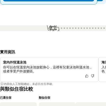
1 / 76
實用資訊
室內外恆溫泳池
海
你可以在恆溫室內泳池放鬆身心，這裡有兒童泳池和溫水池，
入
或者享受戶外遊樂區。
色
內容由人工智能總結，未必百分百準確。
與類似住宿比較
已選住宿
類似住宿