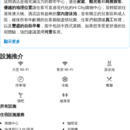
這間酒店是個充滿活力的都市中心，適合
家庭
、
觀光客
和
商務旅客
。
優越的地理位置
讓住客可直達現代化的Hi City購物中心，並輕鬆前往
港珠澳大橋。酒店設有超棒的
室內游泳池
，並有獨立的兒童區和成人
區，確保所有年齡層的住客都能盡情玩樂。住客們都讚揚
員工
有禮，
以及
豐盛的自助早餐
，當中包括中西式菜餚。如果想享受更舒適的住
宿體驗，強烈建議選擇
河景
客房。
顯示更多
設施推介
大堂 Wi-Fi
客房 Wi-Fi
游泳池
停車場
冷氣
餐廳
酒吧
健身室
所有設施
住宿設施服務
商務中心
咖啡室
快速登記入住/退房
升降機