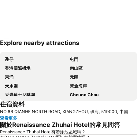
Explore nearby attractions
展開地圖
氹仔
屯門
香港國際機場
南山區
東涌
元朗
天水圍
黃金海岸
香港迪士尼樂園
Cheung Chau
住宿資料
珠海長隆國際海洋度假區
葡京娛樂場
NO.66 QIANHE NORTH ROAD, XIANGZHOU, 珠海, 519000, 中國
寶安區
深圳寶安國際機場
查看更多
香洲區
珠海拱北汽車客運站
關於Renaissance Zhuhai Hotel的常見問答
澳門舊城區
水舞間
Renaissance Zhuhai Hotel有游泳池區域嗎？