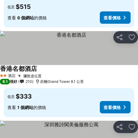
$515
低至
查看
6 個網站
的價格
查看價格
分享
放
香港名都酒店
酒店
彌敦道位置
2 星級
8.1
很好
210
距離Grand Tower 8.1 公里
$333
低至
查看
1 個網站
的價格
查看價格
分享
放