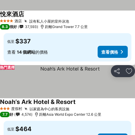
悅來酒店
酒店
設有私人小屋的室外泳池
4 星級
8.3
很好
37,593
距離Grand Tower 7.7 公里
$337
低至
查看
14 個網站
的價格
查看價格
熱門選擇
分享
放
Noah’s Ark Hotel & Resort
度假村
以家庭為中心的客房設施
3 星級
7.7
好
4,574
距離Asia World Expo Center 12.6 公里
$464
低至