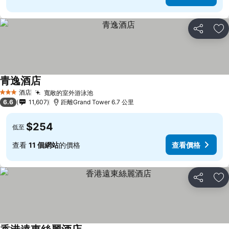
分享
放
青逸酒店
酒店
寬敞的室外游泳池
3 星級
6.6
11,607
距離Grand Tower 6.7 公里
$254
低至
查看
11 個網站
的價格
查看價格
分享
放