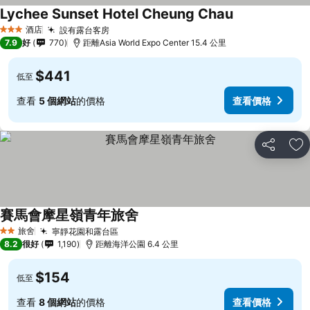
Lychee Sunset Hotel Cheung Chau
酒店
設有露台客房
3 星級
7.9
好
770
距離Asia World Expo Center 15.4 公里
$441
低至
查看
5 個網站
的價格
查看價格
分享
放
賽馬會摩星嶺青年旅舍
旅舍
寧靜花園和露台區
2 星級
8.2
很好
1,190
距離海洋公園 6.4 公里
$154
低至
查看
8 個網站
的價格
查看價格