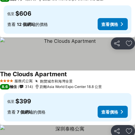
$606
低至
查看
12 個網站
的價格
查看價格
分享
放
The Clouds Apartment
服務式公寓
飽覽城市和海灣全景
4 星級
8.6
極佳
314
距離Asia World Expo Center 18.8 公里
$399
低至
查看
7 個網站
的價格
查看價格
分享
放