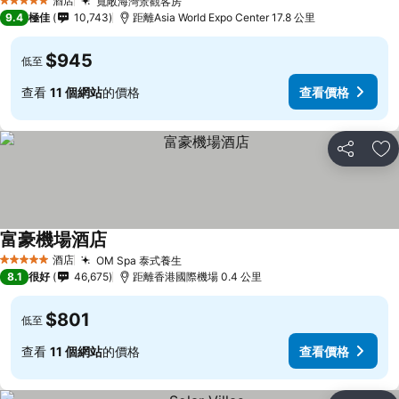
酒店
寬敞海灣景觀客房
5 星級
9.4
極佳
10,743
距離Asia World Expo Center 17.8 公里
$945
低至
查看
11 個網站
的價格
查看價格
分享
放
富豪機場酒店
酒店
OM Spa 泰式養生
5 星級
8.1
很好
46,675
距離香港國際機場 0.4 公里
$801
低至
查看
11 個網站
的價格
查看價格