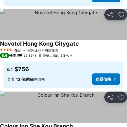
分享
放
Novotel Hong Kong Citygate
酒店
室外泳池和園景花園
4 星級
8.6
極佳
25,354
距離大嶼山 2.8 公里
$756
低至
查看
12 個網站
的價格
查看價格
分享
放
Colour Inn She Kou Branch