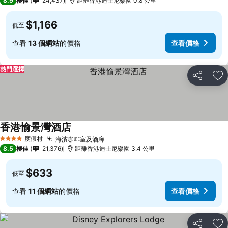
8.9
極佳
24,437
距離香港迪士尼樂園 0.8 公里
$1,166
低至
查看
13 個網站
的價格
查看價格
熱門選擇
分享
放
香港愉景灣酒店
度假村
海濱咖啡室及酒廊
4 星級
8.5
極佳
21,376
距離香港迪士尼樂園 3.4 公里
$633
低至
查看
11 個網站
的價格
查看價格