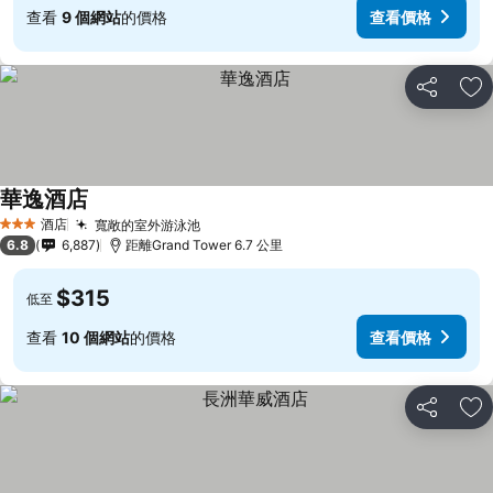
查看
9 個網站
的價格
查看價格
分享
放
華逸酒店
酒店
寬敞的室外游泳池
3 星級
6.8
6,887
距離Grand Tower 6.7 公里
$315
低至
查看
10 個網站
的價格
查看價格
分享
放