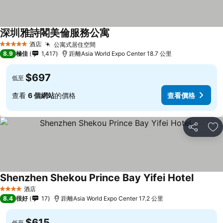
深圳雅詩閣美倫服務公寓
酒店
公寓式居住空間
5 星級
8.9
極佳
1,417
距離Asia World Expo Center 18.7 公里
$697
低至
查看
6 個網站
的價格
查看價格
分享
放
Shenzhen Shekou Prince Bay Yifei Hotel
酒店
4 星級
8.4
很好
17
距離Asia World Expo Center 17.2 公里
$615
低至