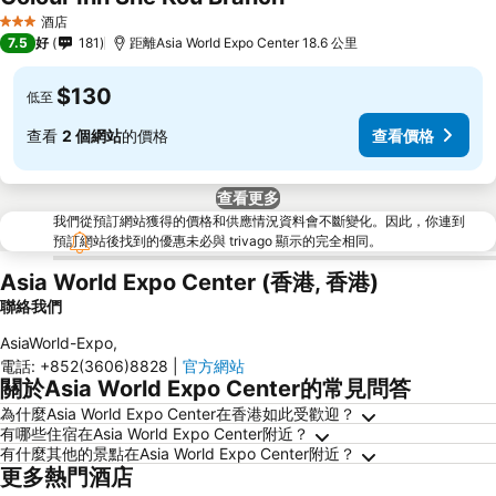
酒店
3 星級
7.5
好
181
距離Asia World Expo Center 18.6 公里
$130
低至
查看
2 個網站
的價格
查看價格
查看更多
我們從預訂網站獲得的價格和供應情況資料會不斷變化。因此，你連到
預訂網站後找到的優惠未必與 trivago 顯示的完全相同。
Asia World Expo Center (香港, 香港)
聯絡我們
AsiaWorld-Expo
,
電話
:
+852(3606)8828
|
官方網站
關於Asia World Expo Center的常見問答
為什麼Asia World Expo Center在香港如此受歡迎？
有哪些住宿在Asia World Expo Center附近？
有什麼其他的景點在Asia World Expo Center附近？
更多熱門酒店