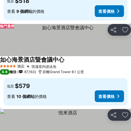
$518
低至
查看
9 個網站
的價格
查看價格
熱門選擇
分享
放
如心海景酒店暨會議中心
酒店
恆溫室內游泳池
5 星級
8.6
極佳
87,163
距離Grand Tower 8.1 公里
$579
低至
查看
10 個網站
的價格
查看價格
分享
放