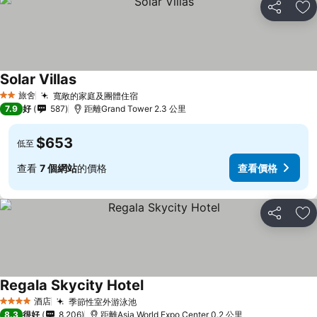
分享
放
Solar Villas
旅舍
寬敞的家庭及團體住宿
2 星級
7.9
好
587
距離Grand Tower 2.3 公里
$653
低至
查看
7 個網站
的價格
查看價格
分享
放
Regala Skycity Hotel
酒店
季節性室外游泳池
4 星級
8.3
很好
8,206
距離Asia World Expo Center 0.2 公里