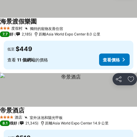
海景渡假樂園
度假村
獨特的寵物友善住宿
3 星級
7.7
好
2,185
距離Asia World Expo Center 8.0 公里
$449
低至
查看
11 個網站
的價格
查看價格
分享
放
帝景酒店
酒店
室外泳池和陽光甲板
4 星級
8.1
很好
21,345
距離Asia World Expo Center 14.9 公里