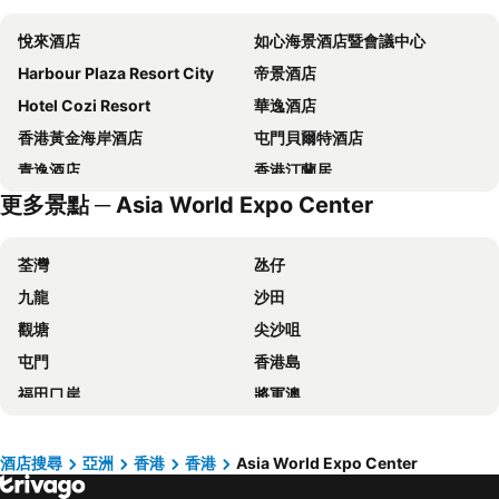
悅來酒店
如心海景酒店暨會議中心
Harbour Plaza Resort City
帝景酒店
Hotel Cozi Resort
華逸酒店
香港黃金海岸酒店
屯門貝爾特酒店
青逸酒店
香港汀蘭居
更多景點 ─ Asia World Expo Center
香港遠東絲麗酒店
Dorsett Tsuen Wan, Hong Kong
富豪機場酒店
迪士尼好萊塢酒店
荃灣
氹仔
Regala Skycity Hotel
Hotel Ease Access Tsuen Wan
九龍
沙田
長洲華威酒店
Four Points by Sheraton Hong Kong, Tung Chung
觀塘
尖沙咀
Disney Explorers Lodge
Hong Kong Disneyland Hotel
屯門
香港島
Novotel Hong Kong Citygate
Hilton Shenzhen Shekou Nanhai
福田口岸
將軍澳
香港天際萬豪酒店
The Silveri Hotel Hong Kong - MGallery Collection
福田區
Mong Kok Metro Station
香港名都酒店
Sheraton Hong Kong Tung Chung Hotel
香港國際機場
南山區
美達會館酒店
深圳雅詩閣美倫服務公寓
酒店搜尋
亞洲
香港
香港
Asia World Expo Center
東涌
元朗
Lychee Sunset Hotel Cheung Chau
Quan