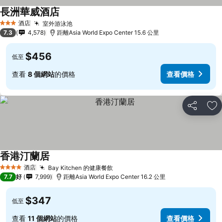
長洲華威酒店
酒店
室外游泳池
3 星級
7.3
4,578
距離Asia World Expo Center 15.6 公里
$456
低至
查看
8 個網站
的價格
查看價格
分享
放
香港汀蘭居
酒店
Bay Kitchen 的健康餐飲
4 星級
7.7
好
7,999
距離Asia World Expo Center 16.2 公里
$347
低至
查看
11 個網站
的價格
查看價格