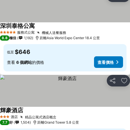
深圳泰格公寓
服務式公寓
機械人送餐服務
5 星級
8.8
極佳
1,192
距離Asia World Expo Center 18.4 公里
$646
低至
查看
6 個網站
的價格
查看價格
分享
放
輝豪酒店
酒店
精品公寓式酒店概念
3 星級
7.7
好
1,504
距離Grand Tower 5.8 公里