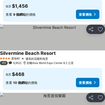
$1,456
低至
查看
9 個網站
的價格
查看價格
分享
放
Silvermine Beach Resort
度假村
優美的花園和海景
4 星級
7.1
9,952
距離Asia World Expo Center 8.2 公里
$468
低至
查看
10 個網站
的價格
查看價格
分享
放