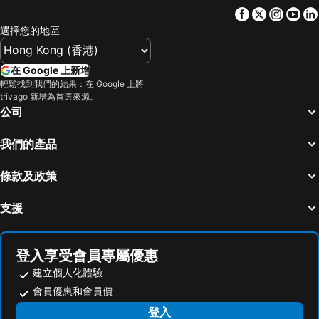
Facebook
Twitter
Insta
Yo
紅磡
天水圍
Crystal Garden
輝豪酒店
選擇您的地區
Wan Chai Metro Station
海洋公園
Dayhello Hotel
Somerset Wanxia Shenzhen
深水埗區
黃金海岸
Urcove By Hyatt Shenzhen Shekou Cruise Center
Dayhello Shenzhen
在 Google 上新增
香港迪士尼樂園
新界
Espace Elastique B&B with contactless check-in
Shenzhen Bay Hisoar Hotel
輕鬆找到我們的結果：在 Google 上將
trivago 新增為首選來源。
羅湖口岸
羅湖
維也納酒店（深圳海灣店）
Shenzhen Shekou Prince Bay Yifei Hotel
公司
東門步行街
North Point Metro Station
銀景度假中心
香港挪亞方舟 - 太陽館‧度假營
越秀區
中環
7Days Inn Shenzhen Sea World 2nd
H Life Hotel (Shenzhen Sea World Branch)
我們的產品
Cheung Chau
珠海長隆國際海洋度假區
Mecure Shenzhen Nanshan
Shenzhen Shekou Honlux Apartment (Sea World)
條款及政策
羅湖口岸
Sheung Wan Metro Station
Xiyi (Shenzhen Fuyongqiao)
Sai Yuen
Tsing Yi Metro Station
天河區
深港酒店公寓（深圳蘭溪穀店）
漢庭酒店（深圳海上世界店）
支援
葡京娛樂場
寶安區
Yitel Collection Shenzhen Shekou Cruise Terminal Prince Bay Metro Station
Chengyuan Business
上下九步行街
深圳寶安國際機場
Shenzhen Green Union Hotel
漢庭酒店（深圳龍華油松店）
登入享受會員專屬優惠
九龍城
海珠區
深圳明華國際會議中心
SOVIS PLUS HOTEL
建立個人化體驗
番禺區
廣州東站
漫曲酒店深圳海上世界地铁站店
Simple Stone Youth Hostel
會員優惠和會員價
朗豪坊
Causeway Bay Metro Station
登入