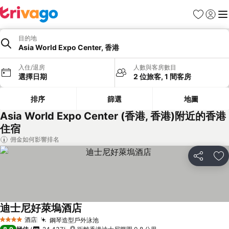
收藏夾
登入
選
目的地
Asia World Expo Center, 香港
入住/退房
人數與客房數目
選擇日期
2 位旅客, 1 間客房
排序
篩選
地圖
Asia World Expo Center (香港, 香港)附近的香港
住宿
佣金如何影響排名
分享
放
迪士尼好萊塢酒店
酒店
鋼琴造型戶外泳池
4 星級