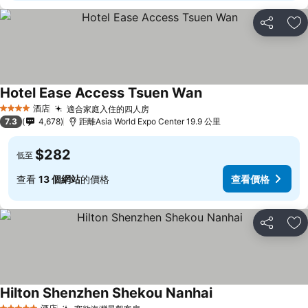
分享
放
Hotel Ease Access Tsuen Wan
酒店
適合家庭入住的四人房
4 星級
7.3
4,678
距離Asia World Expo Center 19.9 公里
$282
低至
查看
13 個網站
的價格
查看價格
分享
放
Hilton Shenzhen Shekou Nanhai