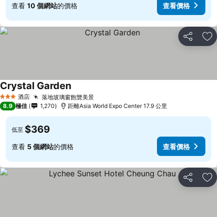
查看
10 個網站
的價格
查看價格
分享
放
Crystal Garden
酒店
落地玻璃窗飽覽美景
3 星級
8.9
極佳
1,270
距離Asia World Expo Center 17.9 公里
$369
低至
查看
5 個網站
的價格
查看價格
分享
放