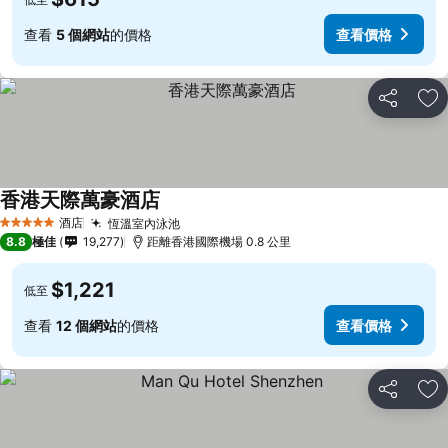
查看
5 個網站
的價格
查看價格
分享
放
香港天際萬豪酒店
酒店
恆溫室內泳池
5 星級
8.8
極佳
19,277
距離香港國際機場 0.8 公里
$1,221
低至
查看
12 個網站
的價格
查看價格
分享
放