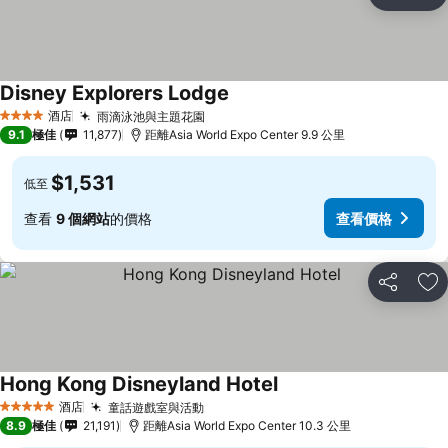
分享
放
Disney Explorers Lodge
酒店
雨滴泳池與主題花園
4 星級
9.1
極佳
11,877
距離Asia World Expo Center 9.9 公里
$1,531
低至
查看
9 個網站
的價格
查看價格
分享
放
Hong Kong Disneyland Hotel
酒店
童話遊戲室與活動
5 星級
8.9
極佳
21,191
距離Asia World Expo Center 10.3 公里