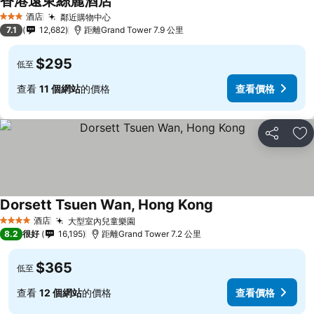
香港遠東絲麗酒店
酒店
鄰近購物中心
3 星級
7.1
12,682
距離Grand Tower 7.9 公里
$295
低至
查看
11 個網站
的價格
查看價格
分享
放
Dorsett Tsuen Wan, Hong Kong
酒店
大型室內兒童樂園
4 星級
8.2
很好
16,195
距離Grand Tower 7.2 公里
$365
低至
查看
12 個網站
的價格
查看價格