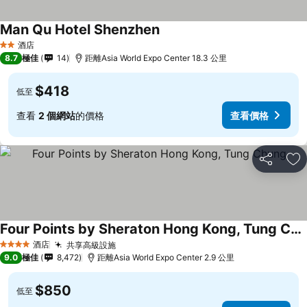
Man Qu Hotel Shenzhen
酒店
2 星級
8.7
極佳
14
距離Asia World Expo Center 18.3 公里
$418
低至
查看
2 個網站
的價格
查看價格
分享
放
Four Points by Sheraton Hong Kong, Tung Chung
酒店
共享高級設施
4 星級
9.0
極佳
8,472
距離Asia World Expo Center 2.9 公里
$850
低至