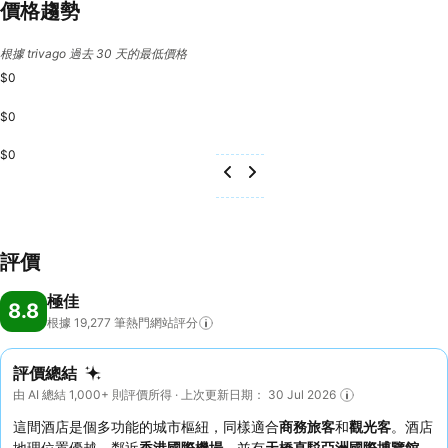
價格趨勢
根據 trivago 過去 30 天的最低價格
$0
$0
$0
評價
極佳
8.8
根據 19,277
筆熱門網站評分
評價總結
由 AI 總結 1,000+ 則評價所得 · 上次更新日期： 30 Jul 2026
這間酒店是個多功能的城市樞紐，同樣適合
商務旅客
和
觀光客
。酒店
地理位置優越，鄰近
香港國際機場
，並有
天橋直駁亞洲國際博覽館
，