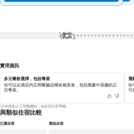
1 / 76
實用資訊
多元餐飲選擇，包括粵菜
寬
你可以在酒店內五間餐廳品嚐各種美食，包括萬豪中菜廳的正
你
宗粵菜。
可
內容由人工智能總結，未必百分百準確。
與類似住宿比較
已選住宿
類似住宿