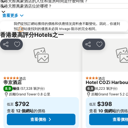
深水埗區
黃金海岸
香港天際萬豪酒店的入住和退房時間是什麼時候？
香港天際萬豪酒店位於哪裡？
香港迪士尼樂園
新界
查看更多
羅湖口岸
羅湖
我們從預訂網站獲得的價格和供應情況資料會不斷變化。因此，你連到
東門步行街
North Point Metro Station
預訂網站後找到的優惠未必與 trivago 顯示的完全相同。
中環
Cheung Chau
香港最高評分Hotels之一
珠海長隆國際海洋度假區
羅湖口岸
分享
放到收藏夾
分享
放到收藏夾
Sheung Wan Metro Station
Tsing Yi Metro Station
葡京娛樂場
寶安區
深圳寶安國際機場
九龍城
朗豪坊
Causeway Bay Metro Station
酒店
酒店
5 星級
4 星級
帝京酒店
Hotel COZi Harbou
世界之窗
東九龍
8.9
6.9
極佳
(
57,328 筆評分
)
(
6,223 筆評分
)
香洲區
深圳站
距離Grand Tower 0.8 公里
距離Grand Tower 5.2
珠海拱北汽車客運站
澳門舊城區
$792
$398
低至
低至
深圳野生動物園
水舞間
查看
12 個網站
的價格
查看
10 個網站
的價格
大三巴牌坊
大梅沙海濱公園
查看價格
查看價