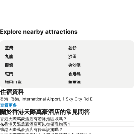
Explore nearby attractions
展開地圖
荃灣
氹仔
九龍
沙田
觀塘
尖沙咀
屯門
香港島
福田口岸
將軍澳
住宿資料
福田區
Mong Kok Metro Station
香港, 香港, International Airport, 1 Sky City Rd E
香港國際機場
南山區
查看更多
東涌
元朗
關於香港天際萬豪酒店的常見問答
紅磡
天水圍
香港天際萬豪酒店有游泳池區域嗎？
在香港天際萬豪酒店可以攜帶寵物嗎？
Wan Chai Metro Station
海洋公園
香港天際萬豪酒店有停車設施嗎？