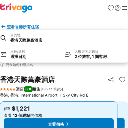
收藏夾
登入
選
查看香港所有住宿
目的地
香港天際萬豪酒店
入住/退房
人數與客房數目
選擇日期
2 位旅客, 1 間客房
佣金如何影響排名
香港天際萬豪酒店
分享
放
酒店
8.8
極佳
(
19,277 筆評分
)
5 星級
香港, 香港, International Airport, 1 Sky City Rd E
$1,221
$1,221
低至
低至
查看
12 個網站
的價格
查看
12 個網站
的價格
查看價格
查看價格