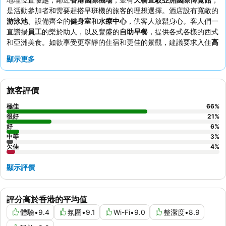
是活動參加者和需要趕搭早班機的旅客的理想選擇。酒店設有寬敞的
游泳池
、設備齊全的
健身室
和
水療中心
，供客人放鬆身心。客人們一
直讚揚
員工
的樂於助人，以及豐盛的
自助早餐
，提供各式各樣的西式
和亞洲美食。如欲享受更寧靜的住宿和更佳的景觀，建議要求入住
高
樓層客房
。
顯示更多
旅客評價
極佳
66
%
很好
21
%
好
6
%
中等
3
%
欠佳
4
%
顯示評價
評分高於香港的平均值
體驗
•
9.4
氛圍
•
9.1
Wi-Fi
•
9.0
整潔度
•
8.9