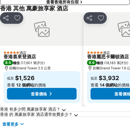
查看香港所有住宿
香港 其他 萬豪旅享家 酒店
分享
放到收藏夾
分享
放到收藏夾
酒店
酒店
5 星級
5 星級
香港喜來登酒店
香港麗思卡爾頓酒店
8.5
9.6
極佳
(
17,601 筆評分
)
極佳
(
18,183 筆評分
)
距離Grand Tower 2.5 公里
距離Grand Tower 1.9 
$1,526
$3,932
低至
低至
查看
12 個網站
的價格
查看
14 個網站
的價格
查看價格
查看價
關於香港的常見問答
香港 有多少間 萬豪旅享家 酒店？
香港 的 萬豪旅享家 酒店通常收費多少？
查看更多