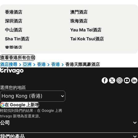
香港酒店
澳門酒店
深圳酒店
珠海酒店
中山酒店
Yau Ma Tei酒店
Sha Tin酒店
Tai Kok Tsui酒店
東莞酒店
查看香港所有住宿
酒店搜尋
亞洲
香港
香港
香港天際萬豪酒店
Facebook
Twitter
Insta
Yo
選擇您的地區
在 Google 上新增
輕鬆找到我們的結果：在 Google 上將
trivago 新增為首選來源。
公司
我們的產品