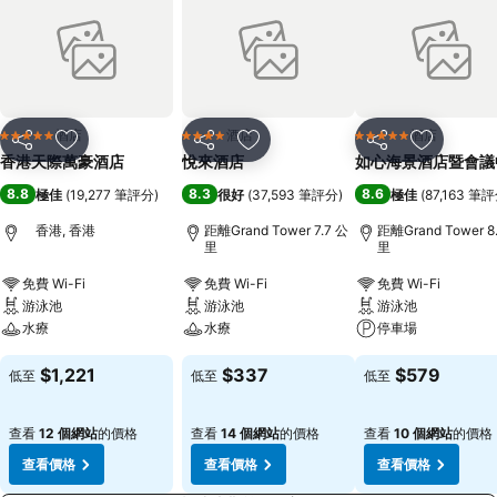
酒店
酒店
酒店
5 星級
4 星級
5 星級
分享
放到收藏夾
分享
放到收藏夾
分享
放到收藏
香港天際萬豪酒店
悅來酒店
如心海景酒店暨會議
8.8
8.3
8.6
極佳
(
19,277 筆評分
)
很好
(
37,593 筆評分
)
極佳
(
87,163 筆
香港, 香港
距離Grand Tower 7.7 公
距離Grand Tower 8
里
里
免費 Wi-Fi
免費 Wi-Fi
免費 Wi-Fi
游泳池
游泳池
游泳池
水療
水療
停車場
$1,221
$337
$579
低至
低至
低至
查看
12 個網站
的價格
查看
14 個網站
的價格
查看
10 個網站
的價格
查看價格
查看價格
查看價格