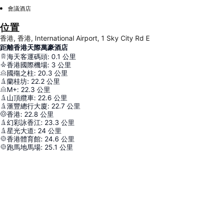
會議酒店
位置
香港, 香港, International Airport, 1 Sky City Rd E
距離香港天際萬豪酒店
海天客運碼頭
:
0.1
公里
香港國際機場
:
3
公里
國殤之柱
:
20.3
公里
蘭桂坊
:
22.2
公里
M+
:
22.3
公里
山頂纜車
:
22.6
公里
滙豐總行大廈
:
22.7
公里
香港
:
22.8
公里
幻彩詠香江
:
23.3
公里
星光大道
:
24
公里
香港體育館
:
24.6
公里
跑馬地馬場
:
25.1
公里