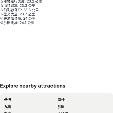
滙豐總行大廈
:
23.2
公里
山頂纜車
:
23.3
公里
幻彩詠香江
:
23.3
公里
星光大道
:
23.7
公里
香港體育館
:
24
公里
沙田馬場
:
24.1
公里
Explore nearby attractions
展開地圖
荃灣
氹仔
九龍
沙田