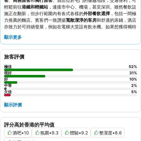
客
、
商務旅客
和
獨行旅客
。酒店位於屯門的優越地段，交通便利，可
輕鬆前往
港鐵和輕鐵站
，連接市中心、機場，甚至深圳。雖然餐飲設
施正在翻新，但步行範圍內有各式各樣的
外部餐飲選擇
，包括一間極
力推薦的麵店。賓客們一致讚揚
寬敞潔淨的客房
和舒適的床鋪，酒店
亦致力於可持續發展，例如在電梯大堂設有飲水機。如果想獲得獨特
的體驗，不妨在大堂放鬆身心，那裡有
電影主題壁畫
和美式撞球檯。
顯示更多
旅客評價
極佳
52
%
很好
31
%
好
10
%
中等
2
%
欠佳
5
%
顯示評價
評分高於香港的平均值
酒吧
•
10
氛圍
•
9.3
體驗
•
9.2
整潔度
•
8.6