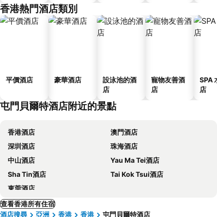
香港熱門酒店類別
平價酒店
豪華酒店
設泳池的酒
寵物友善酒
SPA
店
店
店
屯門貝爾特酒店附近的景點
香港酒店
澳門酒店
深圳酒店
珠海酒店
中山酒店
Yau Ma Tei酒店
Sha Tin酒店
Tai Kok Tsui酒店
東莞酒店
查看香港所有住宿
酒店搜尋
亞洲
香港
香港
屯門貝爾特酒店