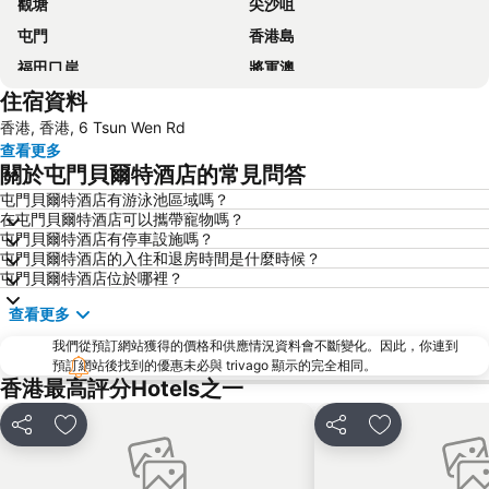
觀塘
尖沙咀
屯門
香港島
福田口岸
將軍澳
住宿資料
福田區
Mong Kok Metro Station
香港, 香港, 6 Tsun Wen Rd
香港國際機場
南山區
查看更多
東涌
元朗
關於屯門貝爾特酒店的常見問答
紅磡
天水圍
屯門貝爾特酒店有游泳池區域嗎？
在屯門貝爾特酒店可以攜帶寵物嗎？
Wan Chai Metro Station
海洋公園
屯門貝爾特酒店有停車設施嗎？
深水埗區
黃金海岸
屯門貝爾特酒店的入住和退房時間是什麼時候？
屯門貝爾特酒店位於哪裡？
香港迪士尼樂園
新界
查看更多
羅湖口岸
羅湖
我們從預訂網站獲得的價格和供應情況資料會不斷變化。因此，你連到
東門步行街
North Point Metro Station
預訂網站後找到的優惠未必與 trivago 顯示的完全相同。
中環
Cheung Chau
香港最高評分Hotels之一
珠海長隆國際海洋度假區
羅湖口岸
分享
放到收藏夾
分享
放到收藏夾
Sheung Wan Metro Station
Tsing Yi Metro Station
葡京娛樂場
寶安區