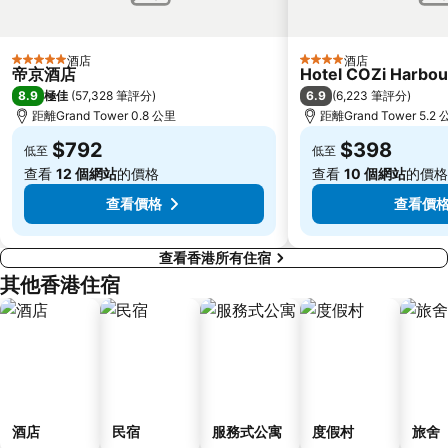
深圳寶安國際機場
九龍城
朗豪坊
Causeway Bay Metro Station
酒店
酒店
5 星級
4 星級
帝京酒店
Hotel COZi Harbou
世界之窗
東九龍
8.9
6.9
極佳
(
57,328 筆評分
)
(
6,223 筆評分
)
香洲區
龍崗區
距離Grand Tower 0.8 公里
距離Grand Tower 5.2
深圳站
珠海拱北汽車客運站
$792
$398
低至
低至
澳門舊城區
深圳野生動物園
查看
12 個網站
的價格
查看
10 個網站
的價格
水舞間
大三巴牌坊
查看價格
查看價
查看香港所有住宿
其他香港住宿
酒店
民宿
服務式公寓
度假村
旅舍