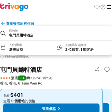
收藏夾
登入
選
查看香港所有住宿
目的地
屯門貝爾特酒店
入住/退房
人數與客房數目
選擇日期
2 位旅客, 1 間客房
佣金如何影響排名
屯門貝爾特酒店
分享
放
酒店
8.4
很好
(
6,241 筆評分
)
4 星級
香港, 香港, 6 Tsun Wen Rd
$401
$401
低至
低至
查看
9 個網站
的價格
查看
9 個網站
的價格
查看價格
查看價格