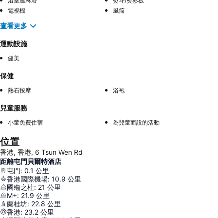
浴室連淋浴
熨斗/熨衫板
電視機
風筒
查看更多
運動設施
健美
保健
熱石按摩
浴袍
兒童服務
小童免費住宿
為兒童而設的活動
位置
香港, 香港, 6 Tsun Wen Rd
距離屯門貝爾特酒店
屯門
:
0.1
公里
香港國際機場
:
10.9
公里
國殤之柱
:
21
公里
M+
:
21.9
公里
蘭桂坊
:
22.8
公里
香港
:
23.2
公里