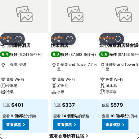
酒店
酒店
酒店
4 星級
4 星級
5 星級
分享
放到收藏夾
分享
放到收藏夾
分享
放到收藏
屯門貝爾特酒店
悅來酒店
如心海景酒店暨會議
8.4
8.3
8.6
很好
(
6,241 筆評分
)
很好
(
37,593 筆評分
)
極佳
(
87,163 筆
香港, 香港
距離Grand Tower 7.7 公
距離Grand Tower 8
里
里
免費 Wi-Fi
免費 Wi-Fi
免費 Wi-Fi
停車場
游泳池
游泳池
冷氣
水療
停車場
$401
$337
$579
低至
低至
低至
查看
9 個網站
的價格
查看
14 個網站
的價格
查看
10 個網站
的價格
查看價格
查看價格
查看價格
查看香港所有住宿