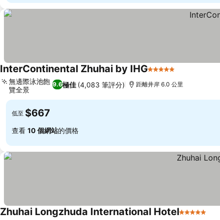
InterContinental Zhuhai by IHG
5 星級
無邊際泳池飽
極佳
(4,083 筆評分)
9.6
距離井岸 6.0 公里
覽全景
$667
低至
查看
10 個網站
的價格
Zhuhai Longzhuda International Hotel
5 星級