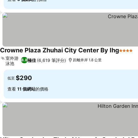
Crowne Plaza Zhuhai City Center By Ihg
4 星級
室外游
極佳
(6,619 筆評分)
8.8
距離井岸 1.8 公里
泳池
$290
低至
查看
11 個網站
的價格