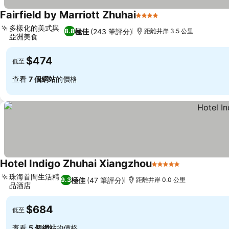
Fairfield by Marriott Zhuhai
4 星級
多樣化的美式與
極佳
(243 筆評分)
8.8
距離井岸 3.5 公里
亞洲美食
$474
低至
查看
7 個網站
的價格
Hotel Indigo Zhuhai Xiangzhou
5 星級
珠海首間生活精
極佳
(47 筆評分)
9.3
距離井岸 0.0 公里
品酒店
$684
低至
查看
5 個網站
的價格