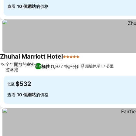
查看
10 個網站
的價格
Zhuhai Marriott Hotel
5 星級
全年開放的室外
極佳
(1,977 筆評分)
9.2
距離井岸 1.7 公里
游泳池
$532
低至
查看
10 個網站
的價格