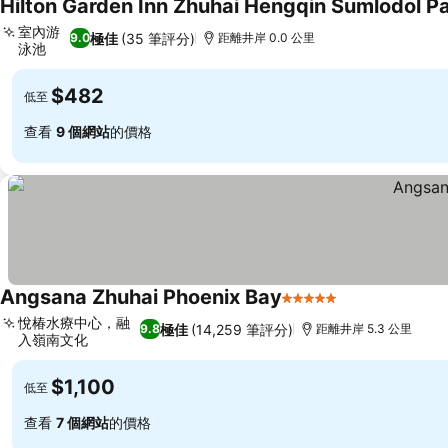
Hilton Garden Inn Zhuhai Hengqin Sumlodol P
室內游
極佳
(35 筆評分)
9.0
距離井岸 0.0 公里
泳池
$482
低至
查看
9 個網站
的價格
Angsana Zhuhai Phoenix Bay
5 星級
悅椿水療中心，融
極佳
(14,259 筆評分)
9.8
距離井岸 5.3 公里
入嶺南文化
$1,100
低至
查看
7 個網站
的價格