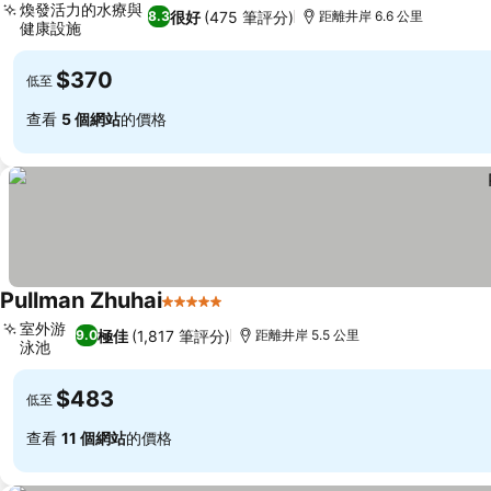
煥發活力的水療與
很好
(475 筆評分)
8.3
距離井岸 6.6 公里
健康設施
$370
低至
查看
5 個網站
的價格
Pullman Zhuhai
5 星級
室外游
極佳
(1,817 筆評分)
9.0
距離井岸 5.5 公里
泳池
$483
低至
查看
11 個網站
的價格