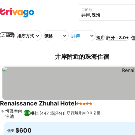
目的地
篩選
排序方式
價格
井岸
酒店
評分：8.0+
包
井岸附近的珠海住宿
Renaissance Zhuhai Hotel
5 星級
恆溫室內
極佳
(447 筆評分)
8.9
距離井岸 0.0 公里
泳池
$600
低至