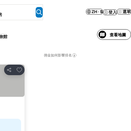
ZH · $
選單
登入
房
查看地圖
旅館
佣金如何影響排名
放到收藏夾
分享