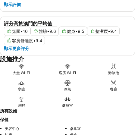
顯示評價
評分高於澳門的平均值
氛圍
•
10
體驗
•
9.6
健身
•
9.5
整潔度
•
9.4
客房舒適度
•
9.4
顯示更多評分
設施推介
大堂 Wi-Fi
客房 Wi-Fi
游泳池
水療
冷氣
餐廳
酒吧
健身室
所有設施
保健
美容中心
桑拿室
按摩
桑拿