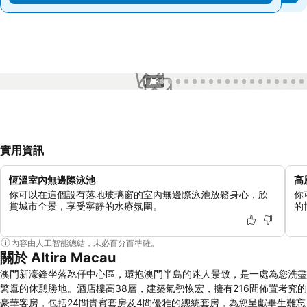
1 / 84
實用資訊
恆溫室內無邊際泳池
高
你可以在這個設有落地玻璃窗的室內無邊際泳池放鬆身心，欣
你
賞城市全景，享受寧靜的水療氛圍。
的
內容由人工智能總結，未必百分百準確。
關於 Altira Macau
澳門新濠鋒坐落氹仔中心區，環抱澳門半島的迷人景致，是一處為您洗盡
繁囂的休憩勝地。酒店樓高38層，建築氣勢恢宏，擁有216間佈置考究的
豪華客房，包括24間貴賓套房及4間優雅的總統套房，為您呈獻畢生難忘