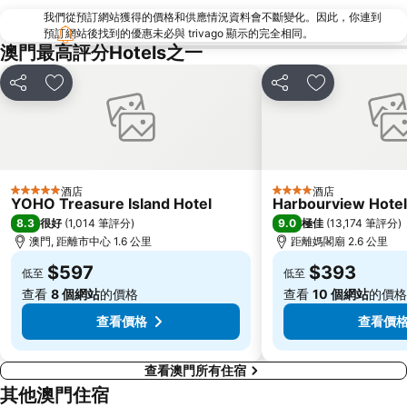
我們從預訂網站獲得的價格和供應情況資料會不斷變化。因此，你連到
珠海景山公園
澳門國際機場
預訂網站後找到的優惠未必與 trivago 顯示的完全相同。
金蓮花廣場
Zhuhai xiangzhou coach station
澳門最高評分Hotels之一
Tai O
Chimelong International Ocean Tourist Resort
分享
放到收藏夾
分享
放到收藏夾
媽閣廟
Tung Chung Metro Station
CityGate Outlet
主教山聖堂
圓明新園
總統娛樂場
井岸
Asia World Expo Center
酒店
酒店
5 星級
4 星級
YOHO Treasure Island Hotel
Harbourview Hote
珠海美人魚雕像
Casino Babylon
8.3
9.0
很好
(
1,014 筆評分
)
極佳
(
13,174 筆評分
)
大炮臺
Zhuhai Sandie Waterfalls
澳門, 距離市中心 1.6 公里
距離媽閣廟 2.6 公里
The Third Affiliated Hospital Sun YatSen University
Sun Yat-sen University
$597
$393
低至
低至
Song Yusheng Park
International Youth Dance Festival
查看
8 個網站
的價格
查看
10 個網站
的價格
Flora Gardens
Airport Metro Station
查看價格
查看價
查看澳門所有住宿
其他澳門住宿