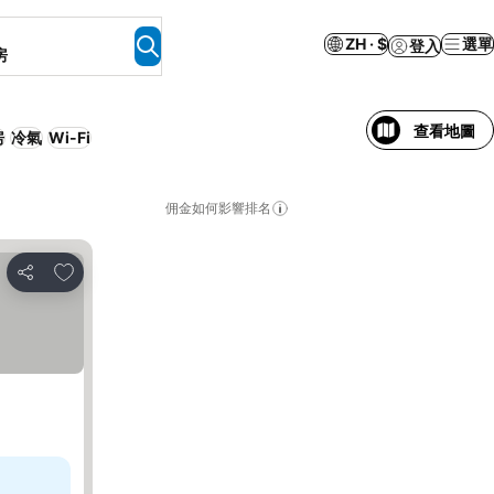
ZH · $
選單
登入
房
查看地圖
房
冷氣
Wi-Fi
佣金如何影響排名
放到收藏夾
分享