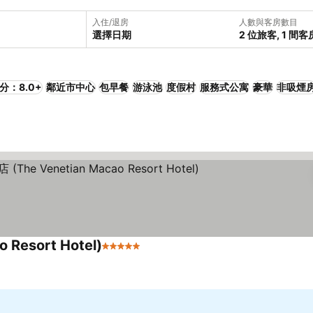
入住/退房
人數與客房數目
選擇日期
2 位旅客, 1 間客
分：8.0+
鄰近市中心
包早餐
游泳池
度假村
服務式公寓
豪華
非吸煙
esort Hotel)
5 星級