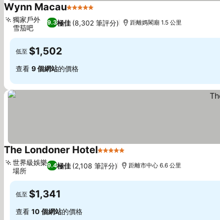
Wynn Macau
5 星級
獨家戶外
極佳
(8,302 筆評分)
9.3
距離媽閣廟 1.5 公里
雪茄吧
$1,502
低至
查看
9 個網站
的價格
The Londoner Hotel
5 星級
世界級娛樂
極佳
(2,108 筆評分)
9.4
距離市中心 6.6 公里
場所
$1,341
低至
查看
10 個網站
的價格