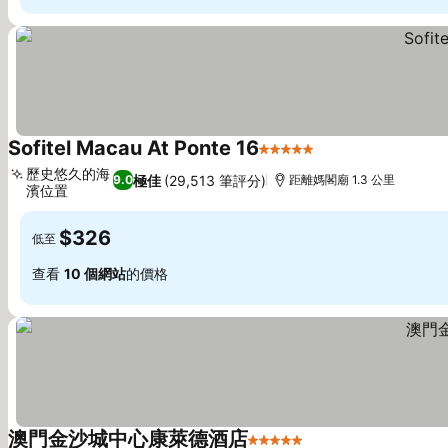
Sofitel Macau At Ponte 16
5 星級
歷史悠久的海
極佳
(29,513 筆評分)
9.0
距離媽閣廟 1.3 公里
濱位置
$326
低至
查看
10 個網站
的價格
澳門金沙城中心康萊德酒店