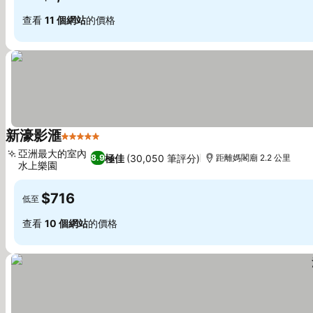
查看
11 個網站
的價格
新濠影滙
5 星級
亞洲最大的室內
極佳
(30,050 筆評分)
8.9
距離媽閣廟 2.2 公里
水上樂園
$716
低至
查看
10 個網站
的價格