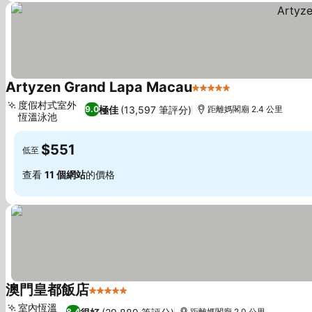
Artyzen Grand Lapa Macau
5 星級
度假村式室外
極佳
(13,597 筆評分)
9.0
距離媽閣廟 2.4 公里
恆溫泳池
$551
低至
查看
11 個網站
的價格
澳門皇都飯店
5 星級
室內恆溫
8.4
距離媽閣廟 2.0 公里