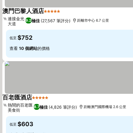
澳門巴黎人酒店
5 星級
連接金光
極佳
(27,567 筆評分)
9.2
距離市中心 6.7 公里
大道
$752
低至
查看
10 個網站
的價格
百老匯酒店
5 星級
熱鬧的百老匯
極佳
(4,826 筆評分)
8.7
距離澳門國際機場 2.6 公里
美食街
$603
低至