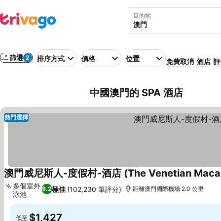
目的地
篩選
2
排序方式
價格
位置
免費取消
酒店
評
中國澳門的 SPA 酒店
熱門選擇
澳門威尼斯人-度假村-酒店 (The Venetian Macao R
多個室外
極佳
(102,230 筆評分)
9.2
距離澳門國際機場 2.0 公里
泳池
$1,427
低至