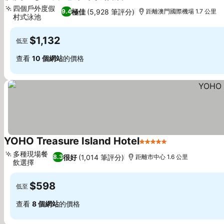
5 星級
四個戶外度假
極佳
(5,928 筆評分)
9.4
距離澳門國際機場 1.7 公里
村式泳池
$1,132
低至
查看
10 個網站
的價格
YOHO Treasure Island Hotel
5 星級
多種現場餐
很好
(1,014 筆評分)
8.3
距離市中心 1.6 公里
飲選擇
$598
低至
查看
8 個網站
的價格