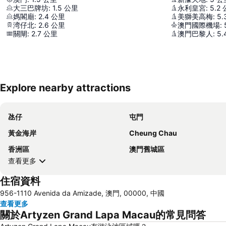
大三巴牌坊
:
1.5
公里
永利皇宮
:
5.2
媽閣廟
:
2.4
公里
美獅美高梅
:
5.
湾仔北
:
2.6
公里
澳門國際機場
:
關閘
:
2.7
公里
澳門巴黎人
:
5.
Explore nearby attractions
氹仔
屯門
黃金海岸
Cheung Chau
香洲區
澳門舊城區
查看更多
住宿資料
956-1110 Avenida da Amizade, 澳門, 00000, 中國
查看更多
關於Artyzen Grand Lapa Macau的常見問答