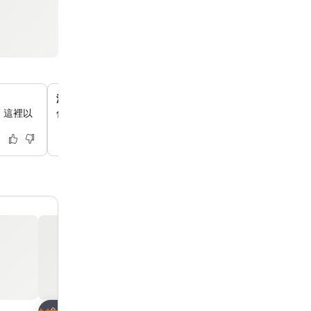
澳門漁人碼頭近在咫尺
，這裡以
你可以步行 5 分鐘到達附近的濱水區，探索主題購物、餐
放到收藏夾
放到收藏夾
酒店
酒店