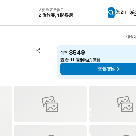
人數與客房數目
ZH · $
2 位旅客, 1 間客房
佣金
放到收藏夾
$549
低至
分享
查看
11 個網站
的價格
查看價格