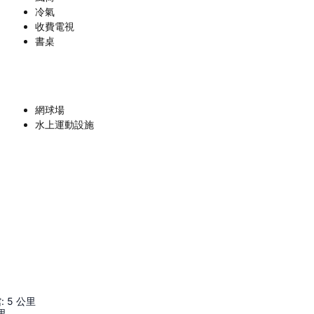
冷氣
收費電視
書桌
網球場
水上運動設施
館
:
5
公里
里