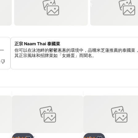
正宗 Naam Thai 泰國菜
一
你可以在泳池畔的鬱鬱蔥蔥的環境中，品嚐米芝蓮推薦的泰國菜
其正宗風味和招牌菜如「女婿蛋」而聞名。
放到收藏夾
放到收藏夾
酒店
酒店