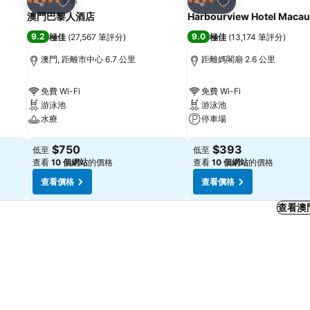
5 星級
4 星級
分享
分享
澳門巴黎人酒店
Harbourview Hotel Macau
9.2
9.0
極佳
(
27,567 筆評分
)
極佳
(
13,174 筆評分
)
澳門, 距離市中心 6.7 公里
距離媽閣廟 2.6 公里
免費 Wi-Fi
免費 Wi-Fi
游泳池
游泳池
水療
停車場
查看價格
查看價格
$750
$393
低至
低至
查看
10 個網站
的價格
查看
10 個網站
的價格
查看價格
查看價格
查看澳