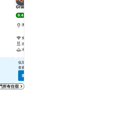
5 星級
5 星級
分享
分享
Grand Lisboa Palace Macau
YOHO Treasure Island H
9.4
8.3
極佳
(
5,994 筆評分
)
很好
(
1,014 筆評分
)
澳門, 距離市中心 7.0 公里
澳門, 距離市中心 1.6 公里
免費 Wi-Fi
免費 Wi-Fi
游泳池
游泳池
水療
水療
查看價格
查看價格
$834
$596
低至
低至
查看
10 個網站
的價格
查看
8 個網站
的價格
查看價格
查看價格
門所有住宿