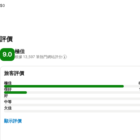
$0
評價
極佳
9.0
根據 13,597
筆熱門網站評分
旅客評價
極佳
很好
好
中等
欠佳
顯示評價