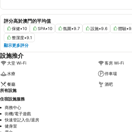
評分高於澳門的平均值
保健
•
10
SPA
•
10
氛圍
•
9.7
設施
•
9.6
體驗
•
9
整潔度
•
9.1
顯示更多評分
設施推介
大堂 Wi-Fi
客房 Wi-Fi
水療
停車場
餐廳
酒吧
所有設施
住宿設施服務
商務中心
街機/電子遊戲
快速登記入住/退房
健身室