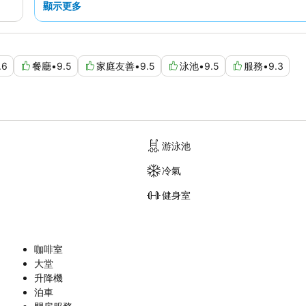
顯示更多
.6
餐廳
•
9.5
家庭友善
•
9.5
泳池
•
9.5
服務
•
9.3
游泳池
冷氣
健身室
咖啡室
大堂
升降機
泊車