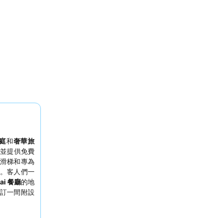
庭
和
奢華旅
並提供免費
滑梯和專為
。客人們一
ai 餐廳
的地
訂一間附設