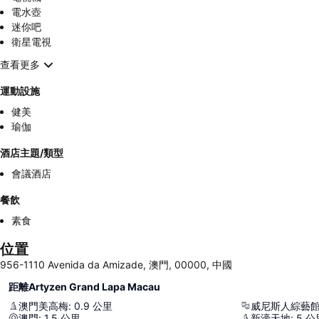
電水壺
迷你吧
衛星電視
查看更多
運動設施
健美
瑜伽
酒店主題/類型
會議酒店
餐飲
素食
位置
956-1110 Avenida da Amizade, 澳門, 00000, 中國
距離Artyzen Grand Lapa Macau
澳門美高梅
:
0.9
公里
威尼斯人綜藝
澳門
:
1.5
公里
新濠天地
:
5
公