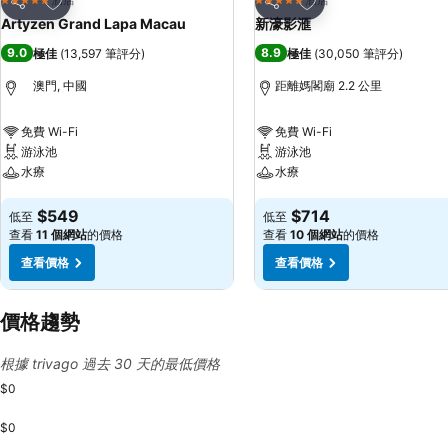
5 星級
5 星級
分享
分享
Artyzen Grand Lapa Macau
新濠影滙
9.0
8.9
極佳
(
13,597 筆評分
)
極佳
(
30,050 筆評分
)
澳門, 中國
距離媽閣廟 2.2 公里
免費 Wi-Fi
免費 Wi-Fi
游泳池
游泳池
水療
水療
查看價格
查看價格
$549
$714
低至
低至
查看
11 個網站
的價格
查看
10 個網站
的價格
查看價格
查看價格
價格趨勢
根據 trivago 過去 30 天的最低價格
$0
$0