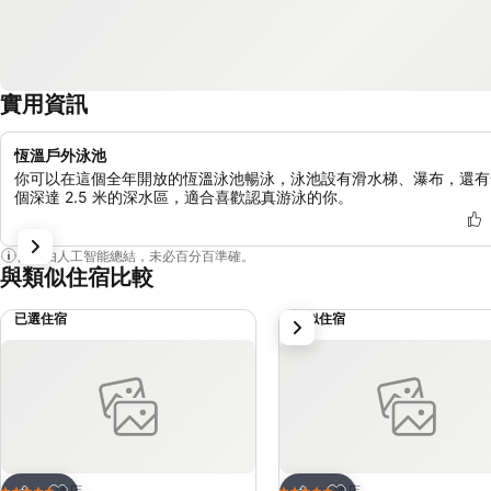
實用資訊
恆溫戶外泳池
你可以在這個全年開放的恆溫泳池暢泳，泳池設有滑水梯、瀑布，還有
個深達 2.5 米的深水區，適合喜歡認真游泳的你。
內容由人工智能總結，未必百分百準確。
與類似住宿比較
已選住宿
類似住宿
下一步
放到收藏夾
放到收藏夾
酒店
酒店