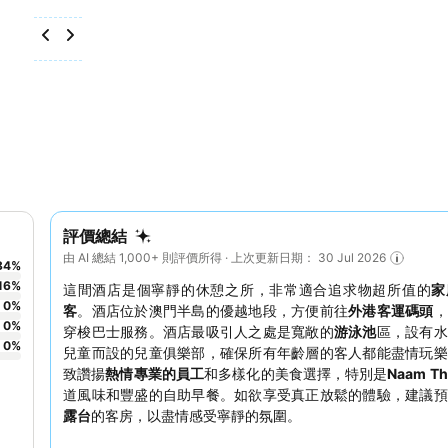
評價總結
由 AI 總結 1,000+ 則評價所得 · 上次更新日期： 30 Jul 2026
84
%
16
%
這間酒店是個寧靜的休憩之所，非常適合追求物超所值的
家
0
%
客
。酒店位於澳門半島的優越地段，方便前往
外港客運碼頭
，
0
%
穿梭巴士服務。酒店最吸引人之處是寬敞的
游泳池
區，設有水
0
%
兒童而設的兒童俱樂部，確保所有年齡層的客人都能盡情玩樂
致讚揚
熱情專業的員工
和多樣化的美食選擇，特別是
Naam Th
道風味和豐盛的自助早餐。如欲享受真正放鬆的體驗，建議預
露台
的客房，以盡情感受寧靜的氛圍。