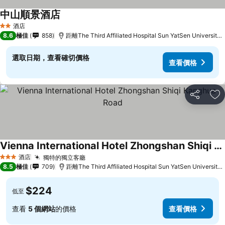
中山順景酒店
查看價格
酒店
2 星級
8.6
極佳
858
距離The Third Affiliated Hospital Sun YatSen University
選取日期，查看確切價格
查看價格
分享
放
Vienna International Hotel Zhongshan Shiqi Kanghua Road
查看價格
酒店
獨特的獨立客廳
查看價格
3 星級
8.5
極佳
709
距離The Third Affiliated Hospital Sun YatSen University
$224
低至
查看
5 個網站
的價格
查看價格