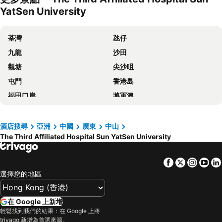
YatSen University
Hilton Garden Inn Zhongshan South
Hotel Zhongshan Hot Spring Resort
Golden Diamond Hotel
Zhongshan Agile hotel
荃灣
氹仔
中山陽光商務酒店
Vienna International Hotel Zhongshan Shiqi Kanghua Road
九龍
沙田
中山雅居樂長江酒店
Auspicious Hotel
觀塘
尖沙咀
中山金逸酒店
Hotel The Summit Zhongshan
屯門
香港島
中山特高商務酒店
Zhongshan Hengtong Hotel
福田口岸
將軍澳
Crowne Plaza Zhongshan Torch High-tech Zone by IHG
Yueda Business
福田區
Mong Kok Metro Station
Hiyet Oriental Hotel
Hotel ibis Zhongshan The Center
香港國際機場
南山區
酒店搜尋
亞洲
中國
廣東
中山
Lavande Hotel Zhongshan Lihe Square
Hotel Crowne Plaza Zhongshan Xiaolan
The Third Affiliated Hospital Sun YatSen University
東涌
元朗
Zhongshan Yinhe Business Hotel
Vienna International Hotel Zhongshan Torch Development Zone
紅磡
天水圍
中山君怡酒店
中山俊誠海逸酒店
Facebook
Twitter
Insta
Yo
Wan Chai Metro Station
海洋公園
中山喜悅商務酒店
Zhongshan City Laian Hotel
選擇您的地區
深水埗區
黃金海岸
中山阜沙國貿逸豪酒店
Circle Art
香港迪士尼樂園
新界
中山大東裕酒店
Zhongshan Huahong Hotel
在 Google 上新增
羅湖口岸
羅湖
輕鬆找到我們的結果：在 Google 上將
Zhongshan Louis Hotel
Lavande Fuhuadao Branch
trivago 新增為首選來源。