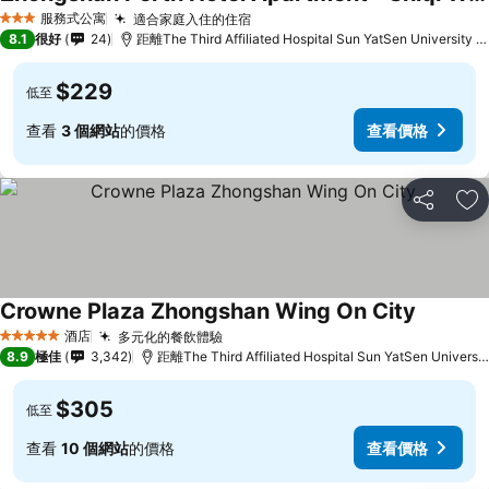
查看價格
服務式公寓
適合家庭入住的住宿
查看價格
3 星級
8.1
很好
24
距離The Third Affiliated Hospital Sun YatSen University 
$229
低至
查看
3 個網站
的價格
查看價格
分享
放
Crowne Plaza Zhongshan Wing On City
查看價格
酒店
多元化的餐飲體驗
查看價格
5 星級
8.9
極佳
3,342
距離The Third Affiliated Hospital Sun YatSen Universi
$305
低至
查看
10 個網站
的價格
查看價格