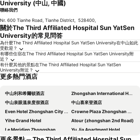
University (中山, 中國)
聯絡我們
Nr. 600 Tianhe Road, Tianhe District
,
528400
,
關於The Third Affiliated Hospital Sun YatSen
University的常見問答
為什麼The Third Affiliated Hospital Sun YatSen University在中山如此
受歡迎？
有哪些住宿在The Third Affiliated Hospital Sun YatSen University附
近？
有什麼其他的景點在The Third Affiliated Hospital Sun YatSen
University附近？
更多熱門酒店
中山利和希爾頓酒店
Zhongshan International Hotel
中山泉眼溫泉度假酒店
中山喜來登酒店
Even Hotel Zhongshan City Center By Ihg
Crowne Plaza Zhongshan Wing On City
Yihe Grand Hotel
Atour (zhongshan 2nd Road)
Le Meridien Zhongshan
Yu Jia Apartment Hotel
更多景點 ─ The Third Affiliated Hospital Sun
中山新高雅商務酒店
Zhongshan Perth