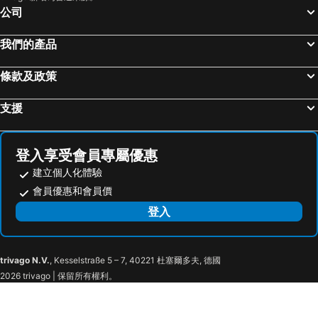
東門步行街
North Point Metro Station
中山東方大酒店
Atour Hotel Zhongshan Fuhua Road Shiqi Pedestrian
公司
越秀區
中環
中山順景花園酒店
Riverside Hotel Zhongshan
我們的產品
Cheung Chau
珠海長隆國際海洋度假區
Spark
中山三鄉昌安賓館
羅湖口岸
Sheung Wan Metro Station
Super 8 Zhongshan Fuhua Bus Station Branch
中山金華悅國際酒店
條款及政策
Tsing Yi Metro Station
天河區
中山柏林酒店
中山三才時尚酒店
支援
葡京娛樂場
寶安區
Shanshui Fashion Hotel
XIYU B&B (Huasen Plaza Branch)
上下九步行街
深圳寶安國際機場
Poltton Century Hotel - Zhongshan Dayong Redwood Culture Expo City
Orange Hotel Zhongshan Lihe Plaza MixC
九龍城
海珠區
中山南區禦洋商務酒店
Vienna Hotel Guangdong Zhognshan Xingzhong Plaza
登入享受會員專屬優惠
番禺區
廣州東站
建立個人化體驗
Hengda
Home Inn Zhongshan Lihe Square Xingzhong Avenue
朗豪坊
Causeway Bay Metro Station
會員優惠和會員價
中山東河酒店
中山南朗格林商務酒店
荔灣區
世界之窗
登入
7Days Inn - Zhongshan Shaxi Avenue
Zhongshan Huiquan
東九龍
香洲區
The Third Affiliated Hospital Sun YatSen University
Sun Yat-sen University
trivago N.V.
, Kesselstraße 5 – 7, 40221 杜塞爾多夫, 德國
Gongkoubeian
Zhuhai xiangzhou coach station
2026 trivago | 保留所有權利。
情侣路
Chimelong International Ocean Tourist Resort
珠海拱北汽車客運站
井岸