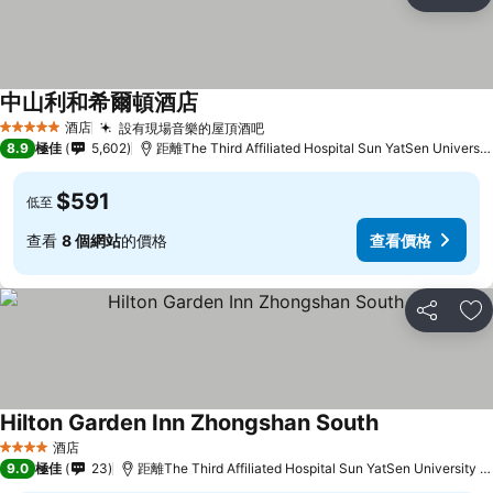
分享
放
中山利和希爾頓酒店
查看價格
酒店
設有現場音樂的屋頂酒吧
查看價格
5 星級
8.9
極佳
5,602
距離The Third Affiliated Hospital Sun YatSen Universi
$591
低至
查看
8 個網站
的價格
查看價格
分享
放
Hilton Garden Inn Zhongshan South
查看價格
酒店
4 星級
9.0
極佳
23
距離The Third Affiliated Hospital Sun YatSen University 