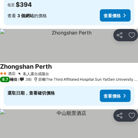
$394
低至
查看
3 個網站
的價格
查看價格
分享
放
Zhongshan Perth
查看價格
酒店
私人露台或陽台
查看價格
2 星級
8.7
極佳
38
距離The Third Affiliated Hospital Sun YatSen University 
選取日期，查看確切價格
查看價格
分享
放