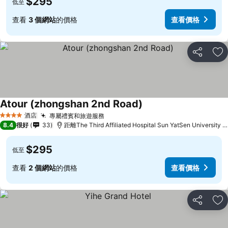
$295
低至
查看
3 個網站
的價格
查看價格
分享
放
Atour (zhongshan 2nd Road)
查看價格
酒店
專屬禮賓和旅遊服務
查看價格
4 星級
8.4
很好
33
距離The Third Affiliated Hospital Sun YatSen University 
$295
低至
查看
2 個網站
的價格
查看價格
分享
放