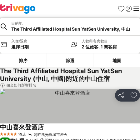
收藏夾
登入
選
目的地
The Third Affiliated Hospital Sun YatSen University, 中山
入住/退房
人數與客房數目
選擇日期
2 位旅客, 1 間客房
排序
篩選
地圖
The Third Affiliated Hospital Sun YatSen
University (中山, 中國)附近的中山住宿
佣金如何影響排名
分享
放
中山喜來登酒店
查看價格
酒店
河畔風光與城市燈火
查看價格
5 星級