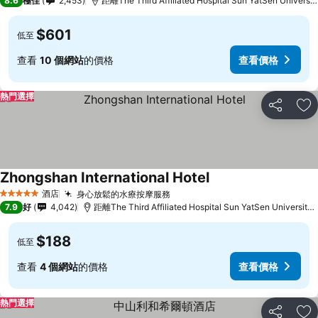
8.6
極佳
2,453
距離The Third Affiliated Hospital Sun YatSen Universi
$601
低至
查看
10 個網站
的價格
查看價格
熱門選擇
分享
放
Zhongshan International Hotel
查看價格
酒店
身心放鬆的水療按摩服務
查看價格
5 星級
7.9
好
4,042
距離The Third Affiliated Hospital Sun YatSen University 
$188
低至
查看
4 個網站
的價格
查看價格
熱門選擇