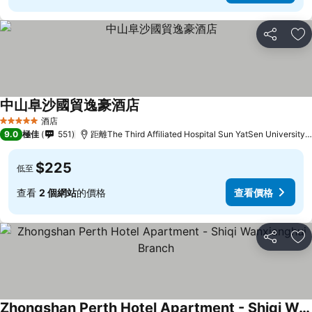
分享
放
中山阜沙國貿逸豪酒店
查看價格
酒店
5 星級
9.0
極佳
551
距離The Third Affiliated Hospital Sun YatSen University
$225
低至
查看
2 個網站
的價格
查看價格
分享
放
Zhongshan Perth Hotel Apartment - Shiqi Wanxianghui Branch