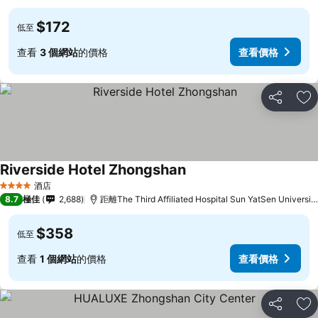
$172
低至
查看
3 個網站
的價格
查看價格
分享
放
Riverside Hotel Zhongshan
查看價格
酒店
4 星級
8.7
極佳
2,688
距離The Third Affiliated Hospital Sun YatSen Universi
$358
低至
查看
1 個網站
的價格
查看價格
分享
放