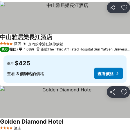
分享
放
中山雅居樂長江酒店
查看價格
酒店
房內按摩浴缸讓你放鬆
查看價格
4 星級
9.0
極佳
1,089
距離The Third Affiliated Hospital Sun YatSen Universi
$425
低至
查看
3 個網站
的價格
查看價格
分享
放
Golden Diamond Hotel
查看價格
酒店