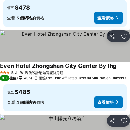
$478
低至
查看
5 個網站
的價格
查看價格
分享
放
Even Hotel Zhongshan City Center By Ihg
查看
酒店
現代設計配備智能健身鏡
查看價格
3 星級
9.2
極佳
405
距離The Third Affiliated Hospital Sun YatSen University
$485
低至
查看
4 個網站
的價格
查看價格
分享
放