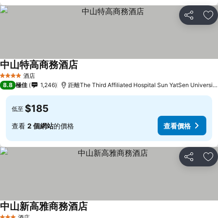
分享
放
中山特高商務酒店
查看價格
酒店
4 星級
8.8
極佳
1,246
距離The Third Affiliated Hospital Sun YatSen Universi
$185
低至
查看
2 個網站
的價格
查看價格
分享
放
中山新高雅商務酒店
查看價格
酒店