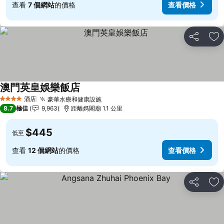
查看
7 個網站
的價格
查看價格
分享
放
澳門英皇娛樂飯店
酒店
豪華水療和健康設施
4 星級
8.7
極佳
9,963
距離媽閣廟 1.1 公里
$445
低至
查看
12 個網站
的價格
查看價格
分享
放