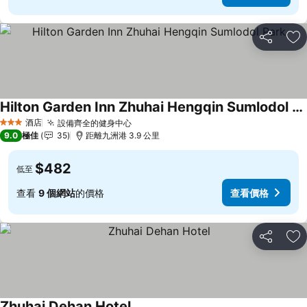
分享
放
Hilton Garden Inn Zhuhai Hengqin Sumlodol Park
酒店
設備齊全的健身中心
3 星級
9.0
極佳
35
距離九洲港 3.9 公里
$482
低至
查看
9 個網站
的價格
查看價格
分享
放
Zhuhai Dehan Hotel