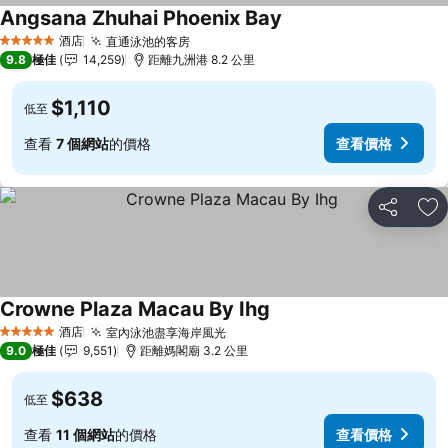
Angsana Zhuhai Phoenix Bay
酒店
直通泳池的客房
5 星級
9.8
極佳
14,259
距離九洲港 8.2 公里
$1,110
低至
查看
7 個網站
的價格
查看價格
分享
放
Crowne Plaza Macau By Ihg
酒店
室內泳池盡享海岸風光
5 星級
9.0
極佳
9,551
距離媽閣廟 3.2 公里
$638
低至
查看
11 個網站
的價格
查看價格