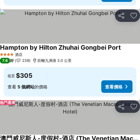
分享
放
Hampton by Hilton Zhuhai Gongbei Port
酒店
4 星級
7.6
好
238
距離九洲港 3.0 公里
$305
低至
查看
5 個網站
的價格
查看價格
熱門選擇
分享
放
澳門威尼斯人-度假村-酒店 (The Venetian Macao Resort Hotel)