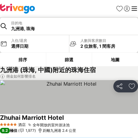
收藏夾
登入
選
目的地
九洲港, 珠海
入住/退房
人數與客房數目
選擇日期
2 位旅客, 1 間客房
排序
篩選
地圖
九洲港 (珠海, 中國)附近的珠海住宿
佣金如何影響排名
分享
放
Zhuhai Marriott Hotel
酒店
全年開放的室外游泳池
5 星級
9.2
極佳
1,977
距離九洲港 2.4 公里