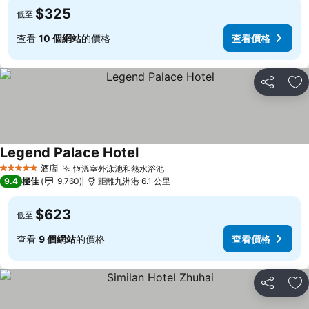
$325
低至
查看
10 個網站
的價格
查看價格
分享
放
Legend Palace Hotel
酒店
恆溫室外泳池和熱水浴池
5 星級
9.4
極佳
9,760
距離九洲港 6.1 公里
$623
低至
查看
9 個網站
的價格
查看價格
分享
放