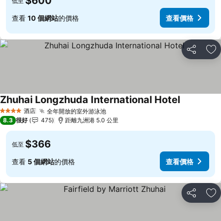
$600
低至
查看
10 個網站
的價格
查看價格
分享
放
Zhuhai Longzhuda International Hotel
酒店
全年開放的室外游泳池
4 星級
8.3
很好
475
距離九洲港 5.0 公里
$366
低至
查看
5 個網站
的價格
查看價格
分享
放