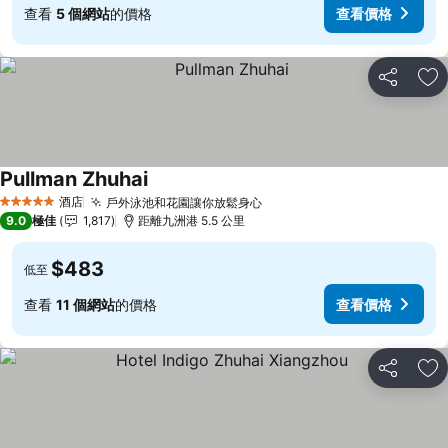
查看
5 個網站
的價格
查看價格
分享
放
Pullman Zhuhai
酒店
戶外泳池和花園讓你放鬆身心
5 星級
9.0
極佳
1,817
距離九洲港 5.5 公里
$483
低至
查看
11 個網站
的價格
查看價格
分享
放