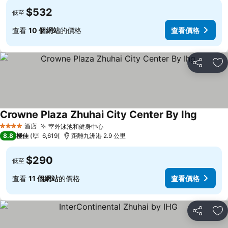
$532
低至
查看
10 個網站
的價格
查看價格
分享
放
Crowne Plaza Zhuhai City Center By Ihg
酒店
室外泳池和健身中心
4 星級
8.8
極佳
6,619
距離九洲港 2.9 公里
$290
低至
查看
11 個網站
的價格
查看價格
分享
放