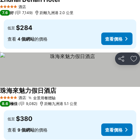
酒店
5 星級
7.6
好
7,149
距離九洲港 2.0 公里
$284
低至
查看
4 個網站
的價格
查看價格
分享
放
珠海來魅力假日酒店
酒店
全景用餐體驗
5 星級
8.6
極佳
9,082
距離九洲港 5.1 公里
$380
低至
查看
9 個網站
的價格
查看價格