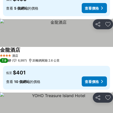
查看
5 個網站
的價格
查看價格
分享
放
金龍酒店
酒店
4 星級
7.9
好
6,997
距離媽閣廟 2.6 公里
$401
低至
查看
10 個網站
的價格
查看價格
分享
放