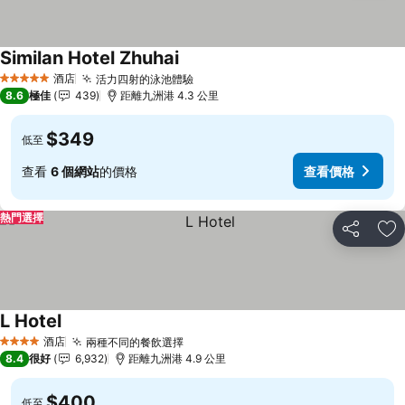
Similan Hotel Zhuhai
酒店
活力四射的泳池體驗
5 星級
8.6
極佳
439
距離九洲港 4.3 公里
$349
低至
查看
6 個網站
的價格
查看價格
熱門選擇
分享
放
L Hotel
酒店
兩種不同的餐飲選擇
4 星級
8.4
很好
6,932
距離九洲港 4.9 公里
$400
低至