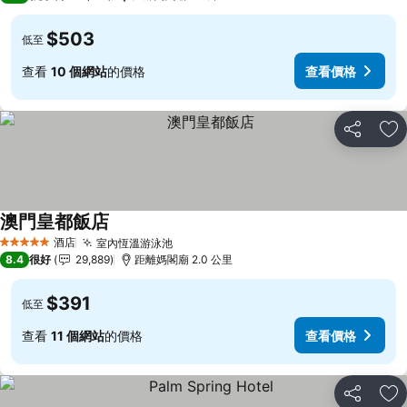
$503
低至
查看
10 個網站
的價格
查看價格
分享
放
澳門皇都飯店
酒店
室內恆溫游泳池
5 星級
8.4
很好
29,889
距離媽閣廟 2.0 公里
$391
低至
查看
11 個網站
的價格
查看價格
分享
放