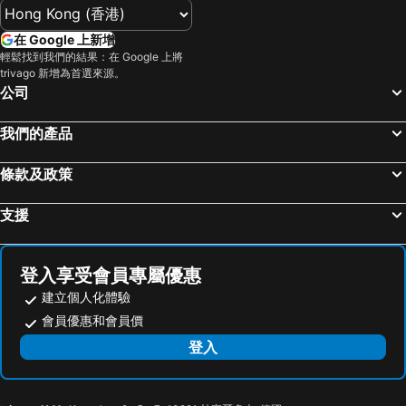
深水埗區
黃金海岸
Caravel Hotel
澳門四季飯店
在 Google 上新增
香港迪士尼樂園
新界
W Macau - Studio City
Fu Hua Hotel
輕鬆找到我們的結果：在 Google 上將
trivago 新增為首選來源。
羅湖口岸
羅湖
Crowne Plaza Zhuhai City Center By Ihg
Greenery Inn
公司
東門步行街
North Point Metro Station
Pousada Marina Infante
Royal Dragon Hotel
越秀區
中環
萊斯酒店
Crowne Plaza Macau By Ihg
我們的產品
Cheung Chau
珠海長隆國際海洋度假區
澳門維景酒店
Renaissance Zhuhai Hotel
條款及政策
羅湖口岸
Sheung Wan Metro Station
澳門富豪酒店
Pousada de Coloane Boutique Hotel
Tsing Yi Metro Station
天河區
Pullman Zhuhai
Grand Hyatt Macau
支援
葡京娛樂場
寶安區
Zhuhai Holiday Resort Hotel
Downtown Hotel
上下九步行街
深圳寶安國際機場
Zobon Art Hotel Zhuhai
珠海金海濱酒店
登入享受會員專屬優惠
九龍城
海珠區
Catic Hotel Zhuhai
7天連鎖酒店（珠海九洲大道東店）
建立個人化體驗
番禺區
廣州東站
珠海雲海精品酒店
Sumesa Hotel
會員優惠和會員價
朗豪坊
Causeway Bay Metro Station
Palm Music Hotel
Zhuhai Dehan Hotel
登入
荔灣區
世界之窗
Ji Hotel Zhuhai Gongbei Qinglv South Road
Star City Hotel Zhuhai
東九龍
香洲區
Nanhai Oil Hotel
Mecure Zhuhai Lovers' Road Beach Swimming Pool