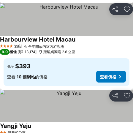
分享
放
Harbourview Hotel Macau
酒店
全年開放的室內游泳池
4 星級
9.0
極佳
13,174
距離媽閣廟 2.6 公里
$393
低至
查看
10 個網站
的價格
查看價格
分享
放
Yangji Yeju
服務式公寓