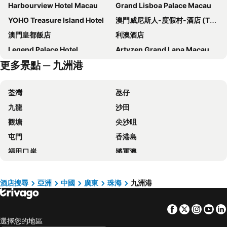
Harbourview Hotel Macau
Grand Lisboa Palace Macau
YOHO Treasure Island Hotel
澳門威尼斯人-度假村-酒店 (The Venetian Macao Resort Hotel)
澳門皇都飯店
利澳酒店
Legend Palace Hotel
Artyzen Grand Lapa Macau
更多景點 ─ 九洲港
澳門英皇娛樂飯店
Sofitel Macau At Ponte 16
Lisboeta Macau
皇家金堡飯店
荃灣
氹仔
百老匯酒店
金龍酒店
九龍
沙田
澳門羅斯福酒店
澳門金沙城中心康萊德酒店
觀塘
尖沙咀
澳門君怡酒店
澳門新麗華酒店
屯門
香港島
Zhuhai Longzhuda International Hotel
麗景灣藝術酒店
福田口岸
將軍澳
The St. Regis Macao
Andaz Macau, by Hyatt
福田區
Mong Kok Metro Station
新東方置地酒店
澳門藝舍
香港國際機場
南山區
珠海來魅力假日酒店
Holiday Inn Express Macau City Centre By Ihg
酒店搜尋
亞洲
中國
廣東
珠海
九洲港
東涌
元朗
Sheraton Zhuhai Hotel
澳門濠璟酒店
Facebook
Twitter
Insta
Yo
紅磡
天水圍
Holiday Inn Macau By Ihg
Altira Macau
選擇您的地區
Wan Chai Metro Station
海洋公園
LINE FRIENDS presents CASA DE AMIGO
Hyatt Regency Hengqin