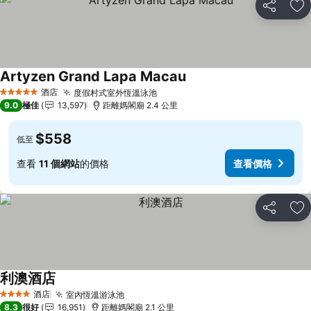
分享
放
Artyzen Grand Lapa Macau
酒店
度假村式室外恆溫泳池
5 星級
9.0
極佳
13,597
距離媽閣廟 2.4 公里
$558
低至
查看
11 個網站
的價格
查看價格
分享
放
利澳酒店
酒店
室內恆溫游泳池
4 星級
8.3
很好
16,951
距離媽閣廟 2.1 公里