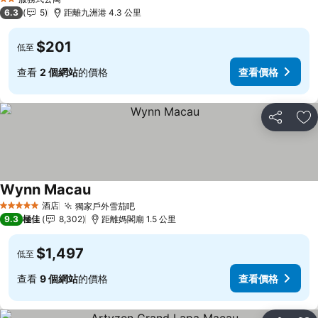
2 星級
6.3
5
距離九洲港 4.3 公里
$201
低至
查看
2 個網站
的價格
查看價格
分享
放
Wynn Macau
酒店
獨家戶外雪茄吧
5 星級
9.3
極佳
8,302
距離媽閣廟 1.5 公里
$1,497
低至
查看
9 個網站
的價格
查看價格