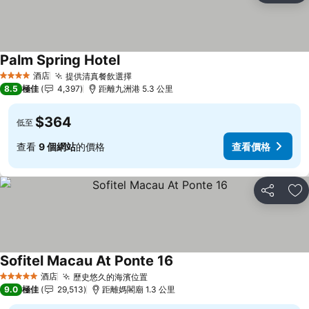
Palm Spring Hotel
酒店
提供清真餐飲選擇
4 星級
8.5
極佳
4,397
距離九洲港 5.3 公里
$364
低至
查看
9 個網站
的價格
查看價格
分享
放
Sofitel Macau At Ponte 16
酒店
歷史悠久的海濱位置
5 星級
9.0
極佳
29,513
距離媽閣廟 1.3 公里