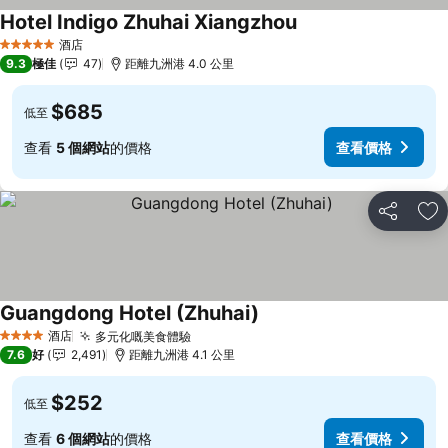
Hotel Indigo Zhuhai Xiangzhou
酒店
5 星級
9.3
極佳
47
距離九洲港 4.0 公里
$685
低至
查看
5 個網站
的價格
查看價格
分享
放
Guangdong Hotel (Zhuhai)
酒店
多元化嘅美食體驗
4 星級
7.6
好
2,491
距離九洲港 4.1 公里
$252
低至
查看
6 個網站
的價格
查看價格