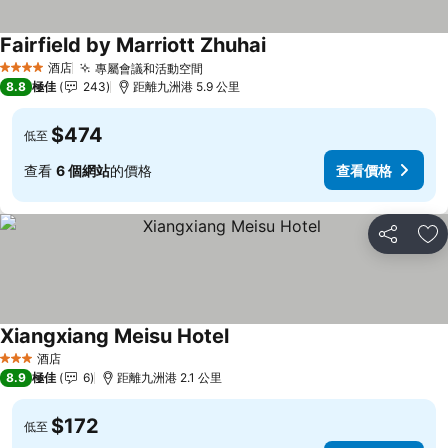
Fairfield by Marriott Zhuhai
酒店
專屬會議和活動空間
4 星級
8.8
極佳
243
距離九洲港 5.9 公里
$474
低至
查看
6 個網站
的價格
查看價格
分享
放
Xiangxiang Meisu Hotel
酒店
3 星級
8.9
極佳
6
距離九洲港 2.1 公里
$172
低至