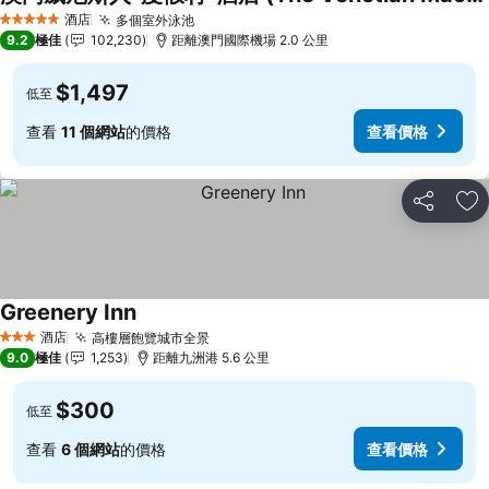
酒店
多個室外泳池
5 星級
9.2
極佳
102,230
距離澳門國際機場 2.0 公里
$1,497
低至
查看
11 個網站
的價格
查看價格
分享
放
Greenery Inn
酒店
高樓層飽覽城市全景
3 星級
9.0
極佳
1,253
距離九洲港 5.6 公里
$300
低至
查看
6 個網站
的價格
查看價格