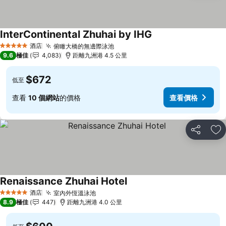
InterContinental Zhuhai by IHG
酒店
俯瞰大橋的無邊際泳池
5 星級
9.6
極佳
4,083
距離九洲港 4.5 公里
$672
低至
查看
10 個網站
的價格
查看價格
分享
放
Renaissance Zhuhai Hotel
酒店
室內外恆溫泳池
5 星級
8.9
極佳
447
距離九洲港 4.0 公里