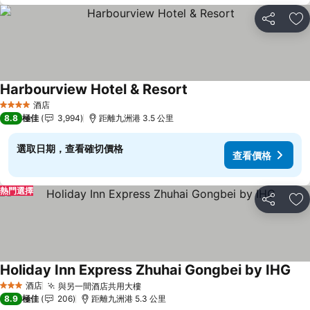
分享
放
Harbourview Hotel & Resort
酒店
4 星級
8.8
極佳
3,994
距離九洲港 3.5 公里
選取日期，查看確切價格
查看價格
熱門選擇
分享
放
Holiday Inn Express Zhuhai Gongbei by IHG
酒店
與另一間酒店共用大樓
3 星級
8.9
極佳
206
距離九洲港 5.3 公里