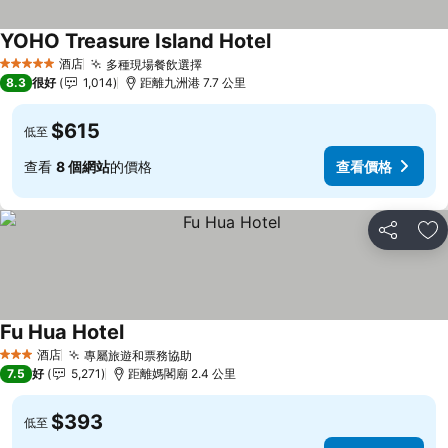
YOHO Treasure Island Hotel
酒店
多種現場餐飲選擇
5 星級
8.3
很好
1,014
距離九洲港 7.7 公里
$615
低至
查看
8 個網站
的價格
查看價格
分享
放
Fu Hua Hotel
酒店
專屬旅遊和票務協助
3 星級
7.5
好
5,271
距離媽閣廟 2.4 公里
$393
低至