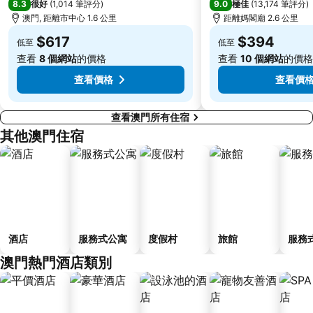
8.3
9.0
很好
(
1,014 筆評分
)
極佳
(
13,174 筆評分
)
大炮臺
Zhuhai Sandie Waterfalls
澳門, 距離市中心 1.6 公里
距離媽閣廟 2.6 公里
The Third Affiliated Hospital Sun YatSen University
Sun Yat-sen University
$617
$394
低至
低至
Song Yusheng Park
International Youth Dance Festival
查看
8 個網站
的價格
查看
10 個網站
的價格
Flora Gardens
Airport Metro Station
查看價格
查看價
查看澳門所有住宿
其他澳門住宿
酒店
服務式公寓
度假村
旅館
服務
澳門熱門酒店類別