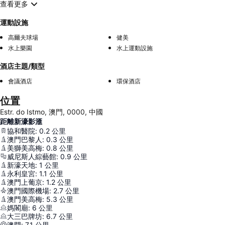
查看更多
運動設施
高爾夫球場
健美
水上樂園
水上運動設施
酒店主題/類型
會議酒店
環保酒店
位置
Estr. do Istmo, 澳門, 0000, 中國
距離新濠影滙
協和醫院
:
0.2
公里
澳門巴黎人
:
0.3
公里
美獅美高梅
:
0.8
公里
威尼斯人綜藝館
:
0.9
公里
新濠天地
:
1
公里
永利皇宮
:
1.1
公里
澳門上葡京
:
1.2
公里
澳門國際機場
:
2.7
公里
澳門美高梅
:
5.3
公里
媽閣廟
:
6
公里
大三巴牌坊
:
6.7
公里
澳門
:
7.1
公里