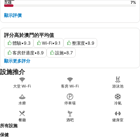
欠佳
7
%
顯示評價
評分高於澳門的平均值
體驗
•
9.3
Wi-Fi
•
9.1
整潔度
•
8.9
客房舒適度
•
8.9
設施
•
8.7
顯示更多評分
設施推介
大堂 Wi-Fi
客房 Wi-Fi
游泳池
水療
停車場
冷氣
餐廳
酒吧
健身室
所有設施
保健