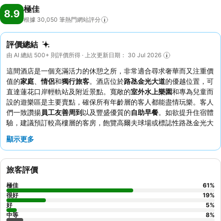
極佳
8.9
根據 30,050
筆熱門網站評分
評價總結
由 AI 總結 500+ 則評價所得 · 上次更新日期： 30 Jul 2026
這間酒店是一個充滿活力的休憩之所，非常適合尋求奢華而又注重價
值的
家庭
、
情侶
和
獨行旅客
。酒店位於
路氹金光大道
的優越位置，可
直達蓮花口岸輕軌站及附近景點。寬敞的
室外水上樂園
和專為兒童而
設的遊樂區是主要賣點，確保所有年齡層的客人都能盡情玩樂。客人
們一致讚揚
員工友善周到
以及豐盛優質的
自助早餐
。如欲提升住宿體
驗，建議預訂較高樓層的客房，飽覽高爾夫球場或標誌性路氹金光大
道的迷人景色。
顯示更多
旅客評價
極佳
61
%
很好
19
%
好
5
%
中等
8
%