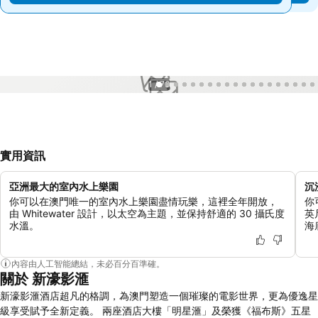
1 / 76
實用資訊
亞洲最大的室內水上樂園
沉
你可以在澳門唯一的室內水上樂園盡情玩樂，這裡全年開放，
你
由 Whitewater 設計，以太空為主題，並保持舒適的 30 攝氏度
英
水溫。
海
內容由人工智能總結，未必百分百準確。
關於 新濠影滙
新濠影滙酒店超凡的格調，為澳門塑造一個璀璨的電影世界，更為優逸星
級享受賦予全新定義。 兩座酒店大樓「明星滙」及榮獲《福布斯》五星