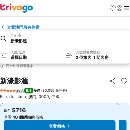
收藏夾
登入
選
查看澳門所有住宿
目的地
新濠影滙
入住/退房
人數與客房數目
選擇日期
2 位旅客, 1 間客房
佣金如何影響排名
新濠影滙
分享
放
酒店
8.9
極佳
(
30,050 筆評分
)
5 星級
Estr. do Istmo, 澳門, 0000, 中國
$716
$716
低至
低至
查看
10 個網站
的價格
查看
10 個網站
的價格
查看價格
查看價格