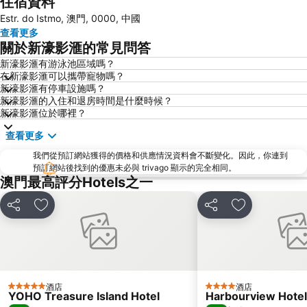
住宿資料
大三巴牌坊
澳門漁人碼頭
Estr. do Istmo, 澳門, 0000, 中國
香港屯門
情侣路
查看更多
珠海灣仔碼頭
新馬路
關於新濠影滙的常見問答
Gongkoubeian
澳門外港客運碼頭
新濠影滙有游泳池區域嗎？
在新濠影滙可以攜帶寵物嗎？
澳門格蘭披治大賽車
澳門旅遊塔
新濠影滙有停車設施嗎？
斗門區
珠海金灣機場
新濠影滙的入住和退房時間是什麼時候？
新濠影滙位於哪裡？
金灣區
九洲港
查看更多
議事廳前地
大嶼山
我們從預訂網站獲得的價格和供應情況資料會不斷變化。因此，你連到
珠海景山公園
澳門國際機場
預訂網站後找到的優惠未必與 trivago 顯示的完全相同。
金蓮花廣場
Zhuhai xiangzhou coach station
澳門最高評分Hotels之一
Tai O
Chimelong International Ocean Tourist Resort
分享
放到收藏夾
分享
放到收藏夾
媽閣廟
Tung Chung Metro Station
CityGate Outlet
主教山聖堂
圓明新園
總統娛樂場
井岸
Asia World Expo Center
酒店
酒店
5 星級
4 星級
YOHO Treasure Island Hotel
Harbourview Hote
珠海美人魚雕像
Casino Babylon