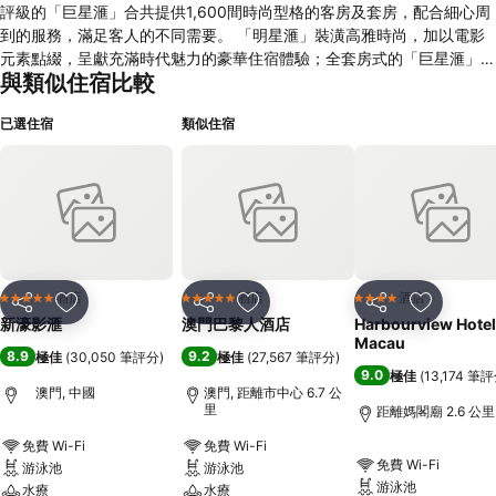
評級的「巨星滙」合共提供1,600間時尚型格的客房及套房，配合細心周
到的服務，滿足客人的不同需要。 「明星滙」裝潢高雅時尚，加以電影
元素點綴，呈獻充滿時代魅力的豪華住宿體驗；全套房式的「巨星滙」讓
與類似住宿比較
賓客可於更寬敞的空間享受頂尖的配套設施，體驗極致難忘的尊寵禮遇。
在這裡，每分每秒都享受星級度假禮遇，到游泳池樓層的熱帶主題河道
已選住宿
類似住宿
「綠野游蹤」寫意飄流，或選擇於「漣」水療來一趟煥然身心之旅。巨星
級尊寵體驗、最難忘的愉快回憶，由新濠影滙獨家呈獻。 「巨星滙」的
600間套房極致演繹超凡氣度，特設專屬的入住登記服務、專享室內恆温
游泳池及個人護理中心。 「明星滙」的客房一應俱全，豪華與舒適並
重，酒店司膳及禮賓司為您隨時提供貼心的服務。
酒店
酒店
酒店
5 星級
5 星級
4 星級
分享
放到收藏夾
分享
放到收藏夾
分享
放到收藏
新濠影滙
澳門巴黎人酒店
Harbourview Hotel
Macau
8.9
9.2
極佳
(
30,050 筆評分
)
極佳
(
27,567 筆評分
)
9.0
極佳
(
13,174 筆
澳門, 中國
澳門, 距離市中心 6.7 公
里
距離媽閣廟 2.6 公里
免費 Wi-Fi
免費 Wi-Fi
免費 Wi-Fi
游泳池
游泳池
游泳池
水療
水療