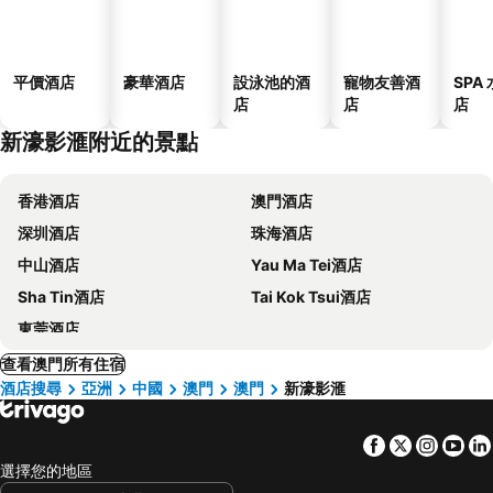
平價酒店
豪華酒店
設泳池的酒
寵物友善酒
SPA
店
店
店
新濠影滙附近的景點
香港酒店
澳門酒店
深圳酒店
珠海酒店
中山酒店
Yau Ma Tei酒店
Sha Tin酒店
Tai Kok Tsui酒店
東莞酒店
查看澳門所有住宿
酒店搜尋
亞洲
中國
澳門
澳門
新濠影滙
Facebook
Twitter
Insta
Yo
選擇您的地區