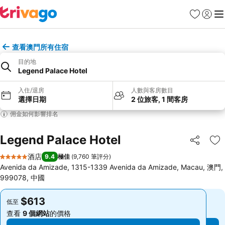
收藏夾
登入
選
查看澳門所有住宿
目的地
Legend Palace Hotel
入住/退房
人數與客房數目
選擇日期
2 位旅客, 1 間客房
佣金如何影響排名
Legend Palace Hotel
分享
放
酒店
9.4
極佳
(
9,760 筆評分
)
5 星級
Avenida da Amizade, 1315-1339 Avenida da Amizade, Macau, 澳門,
999078, 中國
$613
$613
低至
低至
查看
9 個網站
的價格
查看
9 個網站
的價格