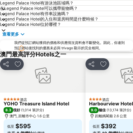
Legend Palace Hotel有游泳池區域嗎？
Gongkoubeian
澳門外港客運碼頭
在Legend Palace Hotel可以攜帶寵物嗎？
澳門格蘭披治大賽車
澳門旅遊塔
Legend Palace Hotel有停車設施嗎？
Legend Palace Hotel的入住和退房時間是什麼時候？
斗門區
珠海金灣機場
Legend Palace Hotel位於哪裡？
金灣區
九洲港
查看更多
議事廳前地
大嶼山
我們從預訂網站獲得的價格和供應情況資料會不斷變化。因此，你連到
珠海景山公園
澳門國際機場
預訂網站後找到的優惠未必與 trivago 顯示的完全相同。
澳門最高評分Hotels之一
金蓮花廣場
Zhuhai xiangzhou coach station
Tai O
Chimelong International Ocean Tourist Resort
分享
放到收藏夾
分享
放到收藏夾
媽閣廟
Tung Chung Metro Station
CityGate Outlet
主教山聖堂
圓明新園
總統娛樂場
井岸
Asia World Expo Center
酒店
酒店
5 星級
4 星級
YOHO Treasure Island Hotel
Harbourview Hote
珠海美人魚雕像
Casino Babylon
8.3
9.0
很好
(
1,014 筆評分
)
極佳
(
13,174 筆評分
)
大炮臺
Zhuhai Sandie Waterfalls
澳門, 距離市中心 1.6 公里
距離媽閣廟 2.6 公里
The Third Affiliated Hospital Sun YatSen University
Sun Yat-sen University
$595
$392
低至
低至
Flora Gardens
International Youth Dance Festival