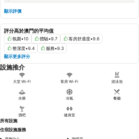
顯示評價
評分高於澳門的平均值
氛圍
•
10
體驗
•
9.7
客房舒適度
•
9.6
整潔度
•
9.4
服務
•
9.3
顯示更多評分
設施推介
大堂 Wi-Fi
客房 Wi-Fi
游泳池
水療
冷氣
餐廳
酒吧
健身室
所有設施
住宿設施服務
商務中心
咖啡室