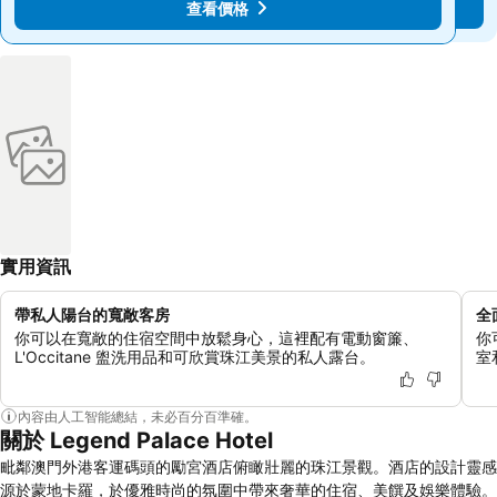
查看價格
查看價格
實用資訊
帶私人陽台的寬敞客房
全
你可以在寬敞的住宿空間中放鬆身心，這裡配有電動窗簾、
你
L'Occitane 盥洗用品和可欣賞珠江美景的私人露台。
室
內容由人工智能總結，未必百分百準確。
關於 Legend Palace Hotel
毗鄰澳門外港客運碼頭的勵宮酒店俯瞰壯麗的珠江景觀。酒店的設計靈感
源於蒙地卡羅，於優雅時尚的氛圍中帶來奢華的住宿、美饌及娛樂體驗。