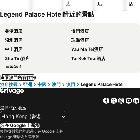
店
店
店
Legend Palace Hotel附近的景點
香港酒店
澳門酒店
深圳酒店
珠海酒店
中山酒店
Yau Ma Tei酒店
Sha Tin酒店
Tai Kok Tsui酒店
東莞酒店
查看澳門所有住宿
酒店搜尋
亞洲
中國
澳門
澳門
Legend Palace Hotel
Facebook
Twitter
Insta
Yo
選擇您的地區
在 Google 上新增
輕鬆找到我們的結果：在 Google 上將
trivago 新增為首選來源。