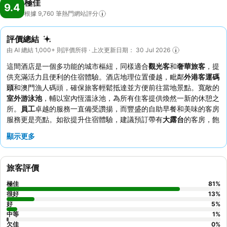
極佳
9.4
根據 9,760
筆熱門網站評分
評價總結
由 AI 總結 1,000+ 則評價所得 · 上次更新日期： 30 Jul 2026
這間酒店是一個多功能的城市樞紐，同樣適合
觀光客
和
奢華旅客
，提
供充滿活力且便利的住宿體驗。酒店地理位置優越，毗鄰
外港客運碼
頭
和澳門漁人碼頭，確保旅客輕鬆抵達並方便前往當地景點。寬敞的
室外游泳池
，輔以室內恆溫泳池，為所有住客提供煥然一新的休憩之
所。
員工
卓越的服務一直備受讚揚，而豐盛的自助早餐和美味的客房
服務更是亮點。如欲提升住宿體驗，建議預訂帶有
大露台
的客房，飽
覽迷人景色。
顯示更多
旅客評價
極佳
81
%
很好
13
%
好
5
%
中等
1
%
欠佳
0
%