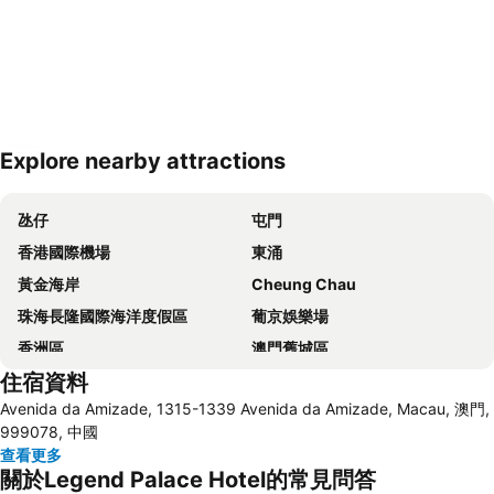
Explore nearby attractions
展開地圖
氹仔
屯門
香港國際機場
東涌
黃金海岸
Cheung Chau
珠海長隆國際海洋度假區
葡京娛樂場
香洲區
澳門舊城區
住宿資料
珠海拱北汽車客運站
水舞間
Avenida da Amizade, 1315-1339 Avenida da Amizade, Macau, 澳門,
大三巴牌坊
澳門漁人碼頭
999078, 中國
香港屯門
情侣路
查看更多
關於Legend Palace Hotel的常見問答
珠海灣仔碼頭
新馬路