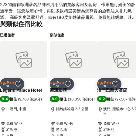
223間備有歐洲著名品牌淋浴用品的寬敞客房及套房，帶來無可媲美的舒
適享受，讓您放鬆心情，再以多款精選美饌為您尊貴的旅程注入非凡氣
派。 高級客房溫馨舒適，備有180度旋轉液晶電視、免費無線網絡、迷
與類似住宿比較
你酒吧等，讓您享受舒適無憂的住宿體驗。 行政客房設計兼具豪華感、
空間感和舒適感。 配備高科技影音設施及典雅傢俱，為您締造優質舒適
已選住宿
類似住宿
的入住體驗。 庭園套房擁有獨立花園露台，這獨特風格的套房亦有寬敞
的睡房、客廳及飯廳。幽雅的園林景觀格調高雅，戶外躺椅適合度假旅客
隨時隨地享受專屬的戶外恬靜氣息。套房亦配備免費無線網絡、LED高清
電視及品牌沐浴用品等，細心周到為您締造舒心愜意的住宿環境。
酒店
酒店
酒店
5 星級
5 星級
5 星級
分享
放到收藏夾
分享
放到收藏夾
分享
放到收藏
Legend Palace Hotel
新濠影滙
澳門巴黎人酒店
9.4
8.9
9.2
極佳
(
9,760 筆評分
)
極佳
(
30,050 筆評分
)
極佳
(
27,567 筆
澳門, 中國
距離媽閣廟 2.2 公里
澳門, 距離市中心 6.
里
免費 Wi-Fi
免費 Wi-Fi
免費 Wi-Fi
游泳池
游泳池
游泳池
水療
水療
水療