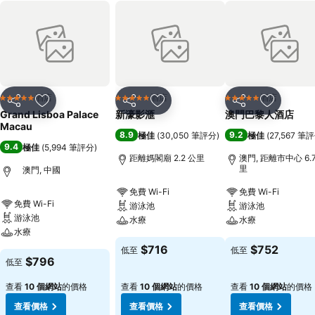
酒店
酒店
酒店
5 星級
5 星級
5 星級
分享
放到收藏夾
分享
放到收藏夾
分享
放到收藏
Grand Lisboa Palace
新濠影滙
澳門巴黎人酒店
Macau
8.9
9.2
極佳
(
30,050 筆評分
)
極佳
(
27,567 筆
9.4
極佳
(
5,994 筆評分
)
距離媽閣廟 2.2 公里
澳門, 距離市中心 6.
里
澳門, 中國
免費 Wi-Fi
免費 Wi-Fi
免費 Wi-Fi
游泳池
游泳池
游泳池
水療
水療
水療
$716
$752
低至
低至
$796
低至
查看
10 個網站
的價格
查看
10 個網站
的價格
查看
10 個網站
的價格
查看價格
查看價格
查看價格