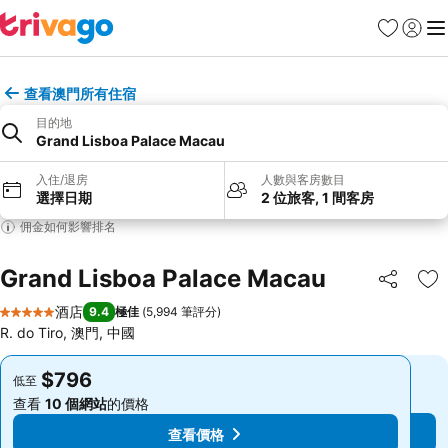
收藏夾
登入
選
查看澳門所有住宿
目的地
Grand Lisboa Palace Macau
入住/退房
人數與客房數目
選擇日期
2 位旅客, 1 間客房
佣金如何影響排名
Grand Lisboa Palace Macau
分享
放
酒店
9.4
極佳
(
5,994 筆評分
)
5 星級
R. do Tiro, 澳門, 中國
$796
$796
低至
低至
查看
10 個網站
的價格
查看
10 個網站
的價格
查看價格
查看價格