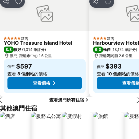
分享
放到收藏夾
分享
放到收藏夾
Tai O
Chimelong International Ocean Tourist Resort
媽閣廟
Tung Chung Metro Station
CityGate Outlet
主教山聖堂
圓明新園
總統娛樂場
酒店
酒店
5 星級
4 星級
YOHO Treasure Island Hotel
Harbourview Hote
井岸
Asia World Expo Center
8.3
9.0
很好
(
1,014 筆評分
)
極佳
(
13,174 筆評分
)
珠海美人魚雕像
Casino Babylon
澳門, 距離市中心 1.6 公里
距離媽閣廟 2.6 公里
大炮臺
Zhuhai Sandie Waterfalls
$597
$393
低至
低至
The Third Affiliated Hospital Sun YatSen University
Sun Yat-sen University
查看
8 個網站
的價格
查看
10 個網站
的價格
Song Yusheng Park
Flora Gardens
查看價格
查看價
查看澳門所有住宿
其他澳門住宿