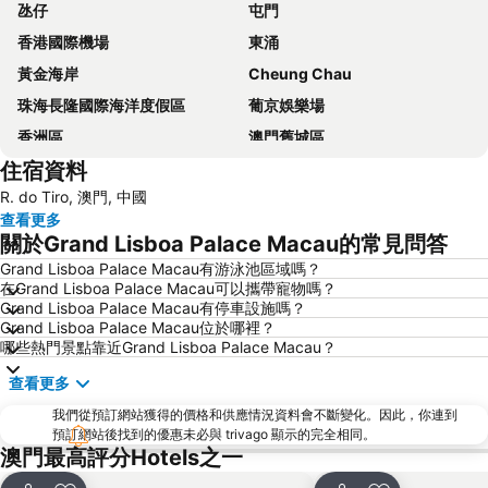
氹仔
屯門
香港國際機場
東涌
黃金海岸
Cheung Chau
珠海長隆國際海洋度假區
葡京娛樂場
香洲區
澳門舊城區
住宿資料
珠海拱北汽車客運站
水舞間
R. do Tiro, 澳門, 中國
大三巴牌坊
澳門漁人碼頭
查看更多
香港屯門
情侣路
關於Grand Lisboa Palace Macau的常見問答
珠海灣仔碼頭
新馬路
Grand Lisboa Palace Macau有游泳池區域嗎？
在Grand Lisboa Palace Macau可以攜帶寵物嗎？
Gongkoubeian
澳門外港客運碼頭
Grand Lisboa Palace Macau有停車設施嗎？
澳門格蘭披治大賽車
澳門旅遊塔
Grand Lisboa Palace Macau位於哪裡？
哪些熱門景點靠近Grand Lisboa Palace Macau？
斗門區
珠海金灣機場
查看更多
金灣區
九洲港
我們從預訂網站獲得的價格和供應情況資料會不斷變化。因此，你連到
議事廳前地
大嶼山
預訂網站後找到的優惠未必與 trivago 顯示的完全相同。
珠海景山公園
澳門國際機場
澳門最高評分Hotels之一
金蓮花廣場
Zhuhai xiangzhou coach station