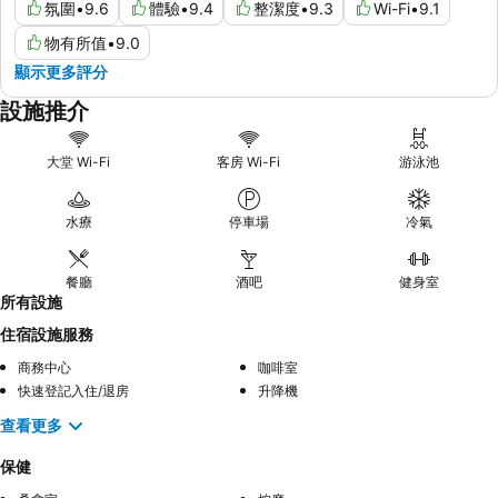
氛圍
•
9.6
體驗
•
9.4
整潔度
•
9.3
Wi-Fi
•
9.1
物有所值
•
9.0
顯示更多評分
設施推介
大堂 Wi-Fi
客房 Wi-Fi
游泳池
水療
停車場
冷氣
餐廳
酒吧
健身室
所有設施
住宿設施服務
商務中心
咖啡室
快速登記入住/退房
升降機
查看更多
保健