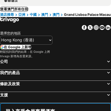
東莞酒店
查看澳門所有住宿
酒店搜尋
亞洲
中國
澳門
澳門
Grand Lisboa Palace Macau
Facebook
Twitter
Insta
Yo
選擇您的地區
在 Google 上新增
輕鬆找到我們的結果：在 Google 上將
trivago 新增為首選來源。
公司
我們的產品
條款及政策
支援