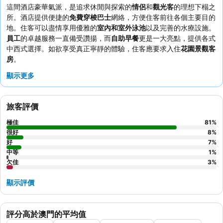
這間酒店豪華氣派，是追求休閒與探索的
情侶
和
觀光客
的理想下榻之
所。酒店提供便捷的
免費穿梭巴士
網絡，方便住客前往各個主要目的
地。住客可以盡情享用優雅的
室內和室外泳池
以及完善的水療設施。
員工
的卓越服務一直備受讚揚，而
自助早餐
更是一大亮點，提供各式
中西式選擇。如欲享受真正寧靜的體驗，住客應要求入住
花園景觀客
房
。
顯示更多
旅客評價
極佳
81
%
很好
8
%
好
7
%
中等
1
%
欠佳
3
%
顯示評價
評分高於澳門的平均值