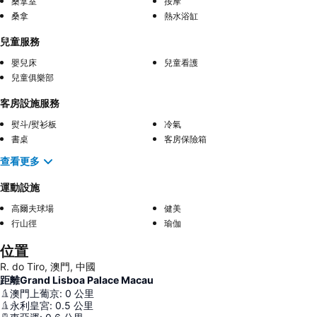
桑拿室
按摩
桑拿
熱水浴缸
兒童服務
嬰兒床
兒童看護
兒童俱樂部
客房設施服務
熨斗/熨衫板
冷氣
書桌
客房保險箱
查看更多
運動設施
高爾夫球場
健美
行山徑
瑜伽
位置
R. do Tiro, 澳門, 中國
距離Grand Lisboa Palace Macau
澳門上葡京
:
0
公里
永利皇宮
:
0.5
公里