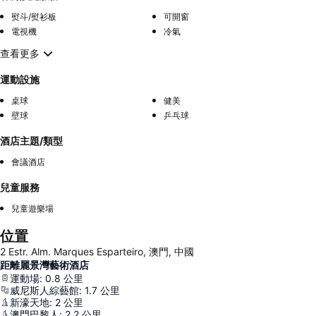
熨斗/熨衫板
可開窗
電視機
冷氣
查看更多
運動設施
桌球
健美
壁球
乒乓球
酒店主題/類型
會議酒店
兒童服務
兒童遊樂場
位置
2 Estr. Alm. Marques Esparteiro, 澳門, 中國
距離麗景灣藝術酒店
運動場
:
0.8
公里
威尼斯人綜藝館
:
1.7
公里
新濠天地
:
2
公里
澳門巴黎人
:
2.2
公里