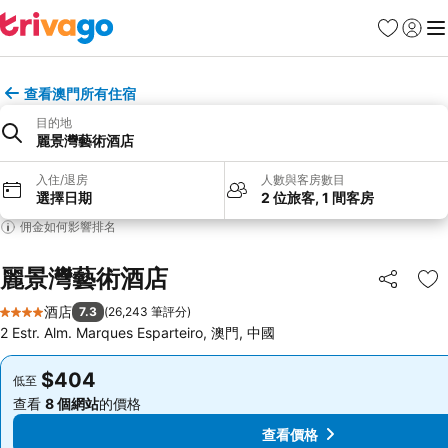
收藏夾
登入
選
查看澳門所有住宿
目的地
麗景灣藝術酒店
入住/退房
人數與客房數目
選擇日期
2 位旅客, 1 間客房
佣金如何影響排名
麗景灣藝術酒店
分享
放
酒店
7.3
(
26,243 筆評分
)
4 星級
2 Estr. Alm. Marques Esparteiro, 澳門, 中國
$404
$404
低至
低至
查看
8 個網站
的價格
查看
8 個網站
的價格
查看價格
查看價格