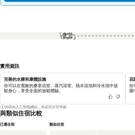
1 / 73
實用資訊
完善的水療和康體設施
花
你可以在寬敞的桑拿浴室、蒸汽浴室、熱水浴池和冷水池中放
你
鬆身心，享受全面的放鬆體驗。
園
內容由人工智能總結，未必百分百準確。
與類似住宿比較
已選住宿
類似住宿