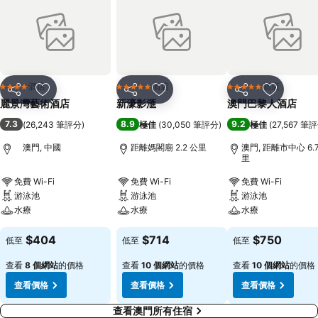
酒店
酒店
酒店
4 星級
5 星級
5 星級
分享
放到收藏夾
分享
放到收藏夾
分享
放到收藏
麗景灣藝術酒店
新濠影滙
澳門巴黎人酒店
7.3
8.9
9.2
(
26,243 筆評分
)
極佳
(
30,050 筆評分
)
極佳
(
27,567 筆
澳門, 中國
距離媽閣廟 2.2 公里
澳門, 距離市中心 6.
里
免費 Wi-Fi
免費 Wi-Fi
免費 Wi-Fi
游泳池
游泳池
游泳池
水療
水療
水療
$404
$714
$750
低至
低至
低至
查看
8 個網站
的價格
查看
10 個網站
的價格
查看
10 個網站
的價格
查看價格
查看價格
查看價格
查看澳門所有住宿