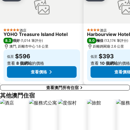
媽閣廟
Tung Chung Metro Station
CityGate Outlet
主教山聖堂
圓明新園
總統娛樂場
井岸
Asia World Expo Center
酒店
酒店
5 星級
4 星級
YOHO Treasure Island Hotel
Harbourview Hote
珠海美人魚雕像
Casino Babylon
8.3
9.0
很好
(
1,014 筆評分
)
極佳
(
13,174 筆評分
)
大炮臺
Zhuhai Sandie Waterfalls
澳門, 距離市中心 1.6 公里
距離媽閣廟 2.6 公里
The Third Affiliated Hospital Sun YatSen University
Sun Yat-sen University
$596
$393
低至
低至
Song Yusheng Park
International Youth Dance Festival
查看
8 個網站
的價格
查看
10 個網站
的價格
Flora Gardens
Airport Metro Station
查看價格
查看價
查看澳門所有住宿
其他澳門住宿