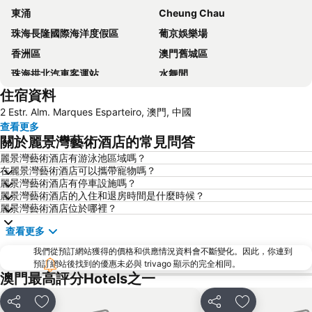
東涌
Cheung Chau
珠海長隆國際海洋度假區
葡京娛樂場
香洲區
澳門舊城區
珠海拱北汽車客運站
水舞間
住宿資料
大三巴牌坊
澳門漁人碼頭
2 Estr. Alm. Marques Esparteiro, 澳門, 中國
香港屯門
情侣路
查看更多
珠海灣仔碼頭
新馬路
關於麗景灣藝術酒店的常見問答
Gongkoubeian
澳門外港客運碼頭
麗景灣藝術酒店有游泳池區域嗎？
在麗景灣藝術酒店可以攜帶寵物嗎？
澳門格蘭披治大賽車
澳門旅遊塔
麗景灣藝術酒店有停車設施嗎？
斗門區
珠海金灣機場
麗景灣藝術酒店的入住和退房時間是什麼時候？
麗景灣藝術酒店位於哪裡？
金灣區
九洲港
查看更多
議事廳前地
大嶼山
我們從預訂網站獲得的價格和供應情況資料會不斷變化。因此，你連到
珠海景山公園
澳門國際機場
預訂網站後找到的優惠未必與 trivago 顯示的完全相同。
金蓮花廣場
Zhuhai xiangzhou coach station
澳門最高評分Hotels之一
Tai O
Chimelong International Ocean Tourist Resort
分享
放到收藏夾
分享
放到收藏夾