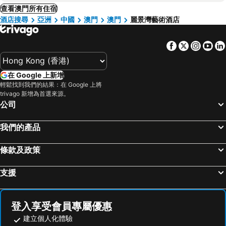
查看澳門所有住宿
酒店搜尋
亞洲
中國
澳門
澳門
麗景灣藝術酒店
Facebook
Twitter
Insta
Yo
在 Google 上新增
輕鬆找到我們的結果：在 Google 上將
trivago 新增為首選來源。
公司
我們的產品
條款及政策
支援
登入享受會員專屬優惠
建立個人化體驗