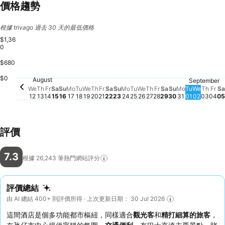
價格趨勢
根據 trivago 過去 30 天的最低價格
$1,36
0
$680
Saturday, August 15
$1,177
Saturday, Augus
$886
Saturday, August 22
$883
Friday, August 21
$765
S
Friday, August 14
$756
Thursday, August 13
$629
$0
Sunday, August 16
$557
Friday, August 28
$556
Fri
$5
August
Thursday, August 20
$505
Wednesday, August 12
$490
Monday, August 17
$501
Tuesday, August 18
$503
Wednesday, August 19
$500
Monday, August 24
$490
Tuesday, August 25
$495
Wednesday, August 2
$493
Thursday, August 2
$494
Sunday, August 23
$486
September
Sunday, Augu
$449
Wednes
$449
Thur
$450
Monday, Au
$439
Tuesday,
$447
We
Th
Fr
Sa
Su
Mo
Tu
We
Th
Fr
Sa
Su
Mo
Tu
We
Th
Fr
Sa
Su
Mo
Tu
We
Th
Fr
Sa
12
13
14
15
16
17
18
19
20
21
22
23
24
25
26
27
28
29
30
31
01
02
03
04
05
評價
7.3
根據 26,243
筆熱門網站評分
評價總結
由 AI 總結 400+ 則評價所得 · 上次更新日期： 30 Jul 2026
這間酒店是個多功能都市樞紐，同樣適合
觀光客
和
精打細算的旅客
，