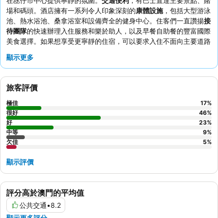
在氹仔市中心提供寧靜的氛圍。
交通便利
，有巴士直達主要景點、賭
場和碼頭。酒店擁有一系列令人印象深刻的
康體設施
，包括大型游泳
池、熱水浴池、桑拿浴室和設備齊全的健身中心。住客們一直讚揚
接
待團隊
的快速辦理入住服務和樂於助人，以及早餐自助餐的豐富國際
美食選擇。如果想享受更寧靜的住宿，可以要求入住不面向主要道路
的客房。
顯示更多
旅客評價
極佳
17
%
很好
46
%
好
23
%
中等
9
%
欠佳
5
%
顯示評價
評分高於澳門的平均值
公共交通
•
8.2
顯示更多評分