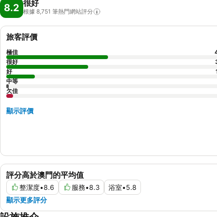
很好
8.2
根據 8,751
筆熱門網站評分
旅客評價
極佳
很好
好
中等
欠佳
顯示評價
評分高於澳門的平均值
整潔度
•
8.6
服務
•
8.3
浴室
•
5.8
顯示更多評分
設施推介