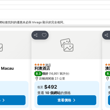
找到的優惠未必與 trivago 顯示的完全相同。
放到收藏夾
分享
分
酒店
4 星級
4 
l Macau
利澳酒店
澳
8.3
8.
很好
(
16,951 筆評分
)
距離媽閣廟 2.1 公里
$492
低至
查看
10 個網站
的價格
格
查看價格