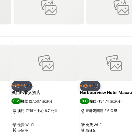
放到收藏夾
放到收藏夾
酒店
酒店
5 星級
4 星級
分享
分享
澳門巴黎人酒店
Harbourview Hotel Macau
9.2
9.0
極佳
(
27,567 筆評分
)
極佳
(
13,174 筆評分
)
澳門, 距離市中心 6.7 公里
距離媽閣廟 2.6 公里
免費 Wi-Fi
免費 Wi-Fi
游泳池
游泳池