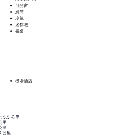
可開窗
風筒
冷氣
迷你吧
書桌
機場酒店
館
:
5.5
公里
公里
公里
8
公里