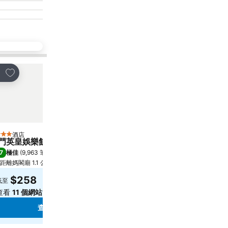
放到收藏夾
放到收藏夾
享
分享
酒店
酒店
星級
5 星級
門英皇娛樂飯店
Artyzen Grand Lapa M
7
9.0
極佳
(
9,963 筆評分
)
極佳
(
13,597 筆評分
)
距離媽閣廟 1.1 公里
距離媽閣廟 2.4 公里
$258
$550
低至
低至
查看
11 個網站
的價格
查看
11 個網站
的價格
查看價格
查看價格