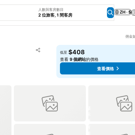
人數與客房數目
ZH · $
2 位旅客, 1 間客房
佣金
放到收藏夾
$408
低至
分享
查看
9 個網站
的價格
查看價格