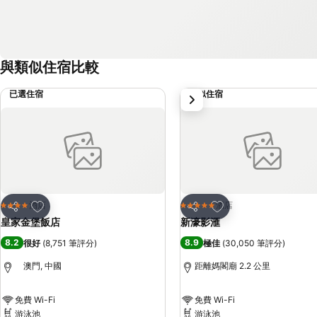
與類似住宿比較
已選住宿
類似住宿
下一步
放到收藏夾
放到收藏夾
酒店
酒店
4 星級
5 星級
分享
分享
皇家金堡飯店
新濠影滙
8.2
8.9
很好
(
8,751 筆評分
)
極佳
(
30,050 筆評分
)
澳門, 中國
距離媽閣廟 2.2 公里
免費 Wi-Fi
免費 Wi-Fi
游泳池
游泳池