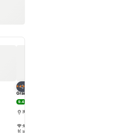
放到收藏夾
放到收藏夾
酒店
酒店
5 星級
5 星級
分享
分享
Grand Lisboa Palace Macau
YOHO Treasure Island H
9.4
8.3
極佳
(
5,994 筆評分
)
很好
(
1,014 筆評分
)
澳門, 距離市中心 7.0 公里
澳門, 距離市中心 1.6 公里
免費 Wi-Fi
免費 Wi-Fi
游泳池
游泳池