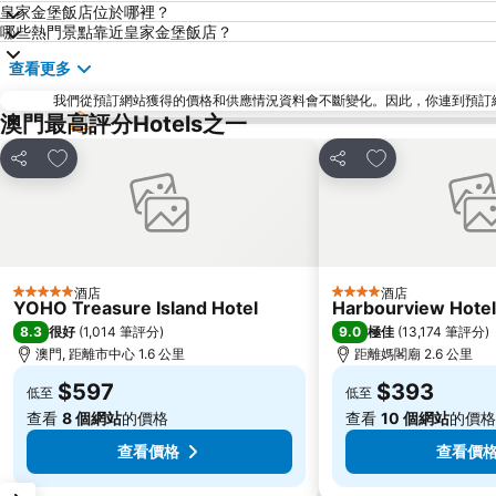
皇家金堡飯店位於哪裡？
哪些熱門景點靠近皇家金堡飯店？
查看更多
我們從預訂網站獲得的價格和供應情況資料會不斷變化。因此，你連到預訂網站後
澳門最高評分Hotels之一
放到收藏夾
放到收藏夾
分享
分享
酒店
酒店
5 星級
4 星級
YOHO Treasure Island Hotel
Harbourview Hote
8.3
9.0
很好
(
1,014 筆評分
)
極佳
(
13,174 筆評分
)
澳門, 距離市中心 1.6 公里
距離媽閣廟 2.6 公里
$597
$393
低至
低至
查看
8 個網站
的價格
查看
10 個網站
的價格
查看價格
查看價