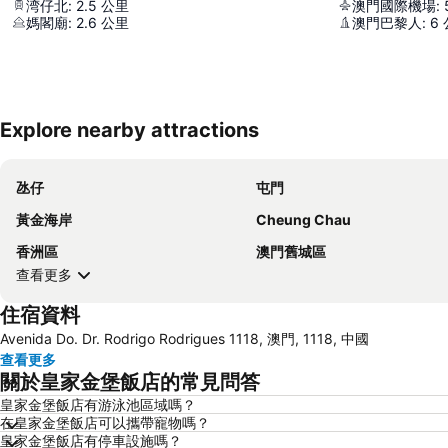
湾仔北
:
2.5
公里
澳門國際機場
:
媽閣廟
:
2.6
公里
澳門巴黎人
:
6
Explore nearby attractions
氹仔
屯門
黃金海岸
Cheung Chau
香洲區
澳門舊城區
查看更多
住宿資料
Avenida Do. Dr. Rodrigo Rodrigues 1118, 澳門, 1118, 中國
查看更多
關於皇家金堡飯店的常見問答
皇家金堡飯店有游泳池區域嗎？
在皇家金堡飯店可以攜帶寵物嗎？
皇家金堡飯店有停車設施嗎？