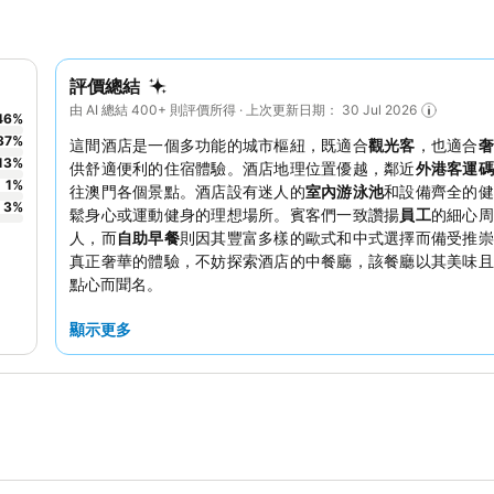
評價總結
由 AI 總結 400+ 則評價所得 · 上次更新日期： 30 Jul 2026
46
%
37
%
這間酒店是一個多功能的城市樞紐，既適合
觀光客
，也適合
奢
13
%
供舒適便利的住宿體驗。酒店地理位置優越，鄰近
外港客運碼
1
%
往澳門各個景點。酒店設有迷人的
室內游泳池
和設備齊全的健
3
%
鬆身心或運動健身的理想場所。賓客們一致讚揚
員工
的細心周
人，而
自助早餐
則因其豐富多樣的歐式和中式選擇而備受推崇
真正奢華的體驗，不妨探索酒店的中餐廳，該餐廳以其美味且
點心而聞名。
顯示更多