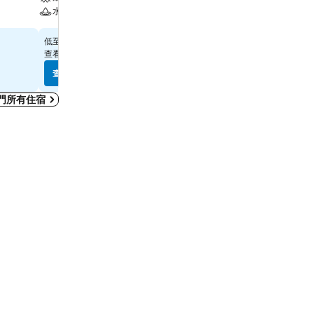
水療
水療
$796
$597
低至
低至
查看
10 個網站
的價格
查看
8 個網站
的價格
查看價格
查看價格
門所有住宿