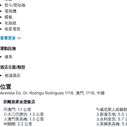
熨斗/熨衫板
電視機
暖氣
化妝鏡
衛星電視
查看更多
運動設施
健美
酒店主題/類型
會議酒店
位置
Avenida Do. Dr. Rodrigo Rodrigues 1118, 澳門, 1118, 中國
距離皇家金堡飯店
澳門
:
1.1
公里
威尼斯人綜藝
大三巴牌坊
:
1.3
公里
新濠天地
:
5.5
澳門美高梅
:
1.3
公里
永利皇宮
:
5.7
關閘
:
2.2
公里
美獅美高梅
:
5.