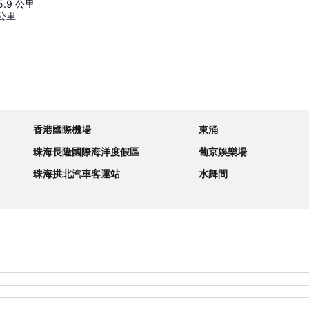
5.9
公里
公里
展開地圖
香港國際機場
東涌
珠海長隆國際海洋度假區
葡京娛樂場
珠海拱北汽車客運站
水舞間