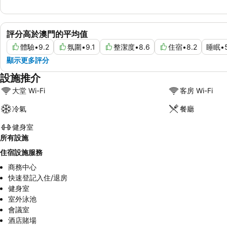
評分高於澳門的平均值
體驗
•
9.2
氛圍
•
9.1
整潔度
•
8.6
住宿
•
8.2
睡眠
•
顯示更多評分
設施推介
大堂 Wi-Fi
客房 Wi-Fi
冷氣
餐廳
健身室
所有設施
住宿設施服務
商務中心
快速登記入住/退房
健身室
室外泳池
會議室
酒店賭場