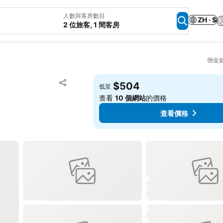
人數與客房數目
ZH · $
2 位旅客, 1 間客房
佣金
放到收藏夾
$504
低至
分享
查看
10 個網站
的價格
查看價格