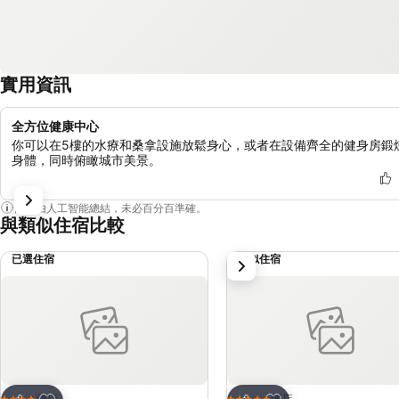
實用資訊
全方位健康中心
你可以在5樓的水療和桑拿設施放鬆身心，或者在設備齊全的健身房鍛
身體，同時俯瞰城市美景。
內容由人工智能總結，未必百分百準確。
與類似住宿比較
已選住宿
類似住宿
下一步
放到收藏夾
放到收藏夾
酒店
酒店