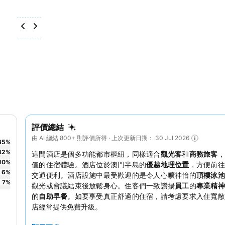
評價總結
由 AI 總結 800+ 則評價所得 · 上次更新日期： 30 Jul 2026
35
%
42
%
這間酒店是個多功能都市樞紐，同樣適合
觀光客
和
商務旅客
，
10
%
值的住宿體驗。酒店位於澳門半島的
優越地理位置
，方便前往
6
%
交通便利。酒店設施中最受歡迎的是令人心曠神怡的
頂樓泳池
7
%
觀光或會議結束後放鬆身心。住客們一致讚揚
員工
的
專業精
的
自助早餐
。如要享受真正舒適的住宿，請考慮要求入住寬敞
店經常提供免費升級。