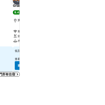
5 星級
5 星級
分享
分享
Grand Lisboa Palace Macau
YOHO Treasure Island H
9.4
8.3
極佳
(
5,994 筆評分
)
很好
(
1,014 筆評分
)
澳門, 距離市中心 7.0 公里
澳門, 距離市中心 1.6 公里
免費 Wi-Fi
免費 Wi-Fi
游泳池
游泳池
水療
水療
$836
$598
低至
低至
查看
10 個網站
的價格
查看
8 個網站
的價格
查看價格
查看價格
門所有住宿