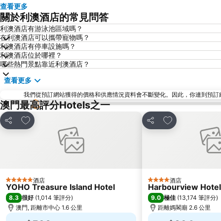
查看更多
關於利澳酒店的常見問答
利澳酒店有游泳池區域嗎？
在利澳酒店可以攜帶寵物嗎？
利澳酒店有停車設施嗎？
利澳酒店位於哪裡？
哪些熱門景點靠近利澳酒店？
查看更多
我們從預訂網站獲得的價格和供應情況資料會不斷變化。因此，你連到預訂網站後
澳門最高評分Hotels之一
放到收藏夾
放到收藏夾
分享
分享
酒店
酒店
5 星級
4 星級
YOHO Treasure Island Hotel
Harbourview Hote
8.3
9.0
很好
(
1,014 筆評分
)
極佳
(
13,174 筆評分
)
澳門, 距離市中心 1.6 公里
距離媽閣廟 2.6 公里