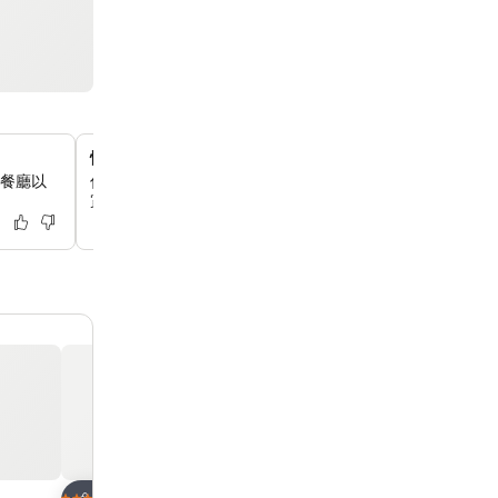
恆溫室內游泳池
間餐廳以
你可以在23樓的泳池享受暢泳，無論天氣如何，這裡都有
賞到180度澳門天際線美景，讓你煥發活力。
放到收藏夾
放到收藏夾
酒店
酒店