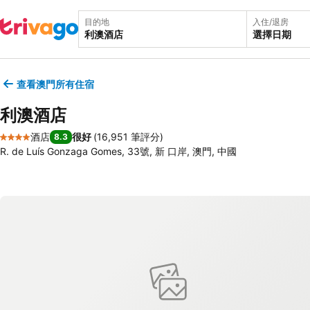
目的地
入住/退房
選擇日期
查看澳門所有住宿
利澳酒店
酒店
很好
(
16,951 筆評分
)
8.3
4 星級
R. de Luís Gonzaga Gomes, 33號, 新 口岸, 澳門, 中國