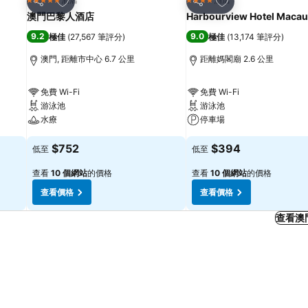
5 星級
4 星級
分享
分享
澳門巴黎人酒店
Harbourview Hotel Macau
9.2
9.0
極佳
(
27,567 筆評分
)
極佳
(
13,174 筆評分
)
澳門, 距離市中心 6.7 公里
距離媽閣廟 2.6 公里
免費 Wi-Fi
免費 Wi-Fi
游泳池
游泳池
水療
停車場
$752
$394
低至
低至
查看
10 個網站
的價格
查看
10 個網站
的價格
查看價格
查看價格
查看澳