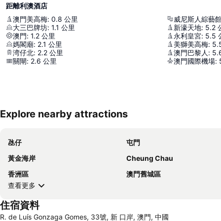
距離利澳酒店
澳門美高梅
:
0.8
公里
威尼斯人綜藝
大三巴牌坊
:
1.1
公里
新濠天地
:
5.2
澳門
:
1.2
公里
永利皇宮
:
5.5
媽閣廟
:
2.1
公里
美獅美高梅
:
5.
湾仔北
:
2.2
公里
澳門巴黎人
:
5.
關閘
:
2.6
公里
澳門國際機場
:
Explore nearby attractions
氹仔
屯門
黃金海岸
Cheung Chau
香洲區
澳門舊城區
查看更多
住宿資料
R. de Luís Gonzaga Gomes, 33號, 新 口岸, 澳門, 中國