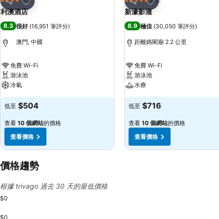
4 星級
5 星級
分享
分享
利澳酒店
新濠影滙
8.3
8.9
很好
(
16,951 筆評分
)
極佳
(
30,050 筆評分
)
澳門, 中國
距離媽閣廟 2.2 公里
免費 Wi-Fi
免費 Wi-Fi
游泳池
游泳池
冷氣
水療
$504
$716
低至
低至
查看
10 個網站
的價格
查看
10 個網站
的價格
查看價格
查看價格
價格趨勢
根據 trivago 過去 30 天的最低價格
$0
$0