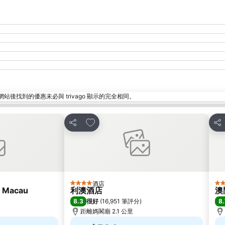
找到的優惠未必與 trivago 顯示的完全相同。
放到收藏夾
分享
分
酒店
4 星級
4 
l Macau
利澳酒店
澳
8.3
8.
很好
(
16,951 筆評分
)
距離媽閣廟 2.1 公里