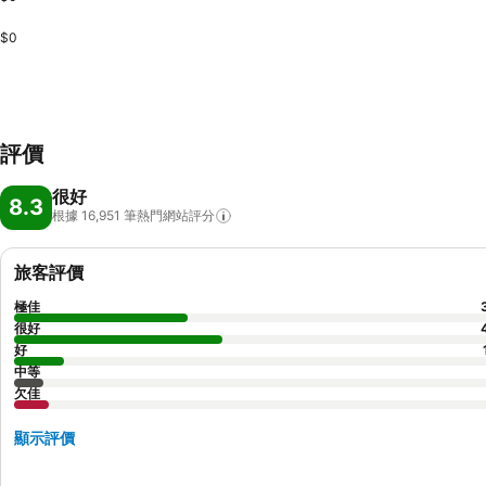
$0
評價
很好
8.3
根據 16,951
筆熱門網站評分
旅客評價
極佳
很好
好
中等
欠佳
顯示評價