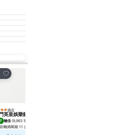
放到收藏夾
放到收藏夾
享
分享
酒店
酒店
星級
5 星級
門英皇娛樂飯店
Artyzen Grand Lapa M
7
9.0
極佳
(
9,963 筆評分
)
極佳
(
13,597 筆評分
)
距離媽閣廟 1.1 公里
距離媽閣廟 2.4 公里