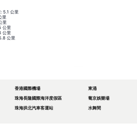
館
:
5.1
公里
公里
公里
5
公里
6
公里
5.8
公里
展開地圖
香港國際機場
東涌
珠海長隆國際海洋度假區
葡京娛樂場
珠海拱北汽車客運站
水舞間