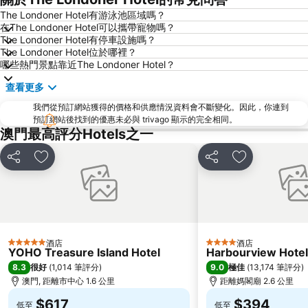
The Londoner Hotel有游泳池區域嗎？
澳門格蘭披治大賽車
澳門旅遊塔
在The Londoner Hotel可以攜帶寵物嗎？
斗門區
珠海金灣機場
The Londoner Hotel有停車設施嗎？
The Londoner Hotel位於哪裡？
金灣區
九洲港
哪些熱門景點靠近The Londoner Hotel？
議事廳前地
大嶼山
查看更多
珠海景山公園
澳門國際機場
我們從預訂網站獲得的價格和供應情況資料會不斷變化。因此，你連到
金蓮花廣場
Zhuhai xiangzhou coach station
預訂網站後找到的優惠未必與 trivago 顯示的完全相同。
澳門最高評分Hotels之一
Tai O
Chimelong International Ocean Tourist Resort
媽閣廟
Tung Chung Metro Station
分享
放到收藏夾
分享
放到收藏夾
CityGate Outlet
主教山聖堂
圓明新園
總統娛樂場
井岸
Asia World Expo Center
珠海美人魚雕像
Casino Babylon
酒店
酒店
5 星級
4 星級
YOHO Treasure Island Hotel
Harbourview Hote
大炮臺
Zhuhai Sandie Waterfalls
8.3
9.0
很好
(
1,014 筆評分
)
極佳
(
13,174 筆評分
)
The Third Affiliated Hospital Sun YatSen University
Sun Yat-sen University
澳門, 距離市中心 1.6 公里
距離媽閣廟 2.6 公里
Song Yusheng Park
Flora Gardens
$617
$394
低至
低至