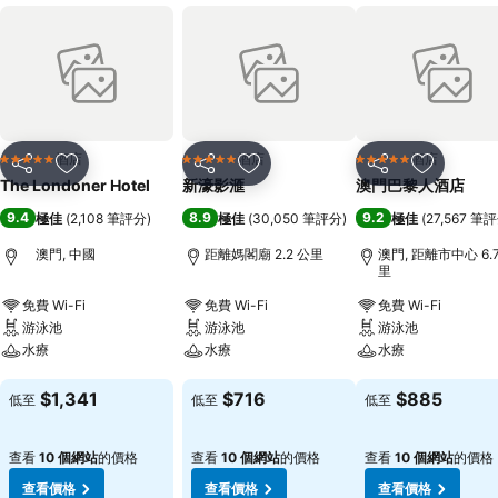
酒店
酒店
酒店
5 星級
5 星級
5 星級
分享
放到收藏夾
分享
放到收藏夾
分享
放到收藏
The Londoner Hotel
新濠影滙
澳門巴黎人酒店
9.4
8.9
9.2
極佳
(
2,108 筆評分
)
極佳
(
30,050 筆評分
)
極佳
(
27,567 筆
澳門, 中國
距離媽閣廟 2.2 公里
澳門, 距離市中心 6.
里
免費 Wi-Fi
免費 Wi-Fi
免費 Wi-Fi
游泳池
游泳池
游泳池
水療
水療
水療
查看價格
查看價格
查看價格
$1,341
$716
$885
低至
低至
低至
查看
10 個網站
的價格
查看
10 個網站
的價格
查看
10 個網站
的價格
查看價格
查看價格
查看價格