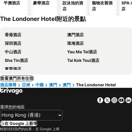
平價酒店
豪華酒店
設泳池的酒
寵物友善酒
SPA
店
店
店
The Londoner Hotel附近的景點
香港酒店
澳門酒店
深圳酒店
珠海酒店
中山酒店
Yau Ma Tei酒店
Sha Tin酒店
Tai Kok Tsui酒店
東莞酒店
查看澳門所有住宿
酒店搜尋
亞洲
中國
澳門
澳門
The Londoner Hotel
Facebook
Twitter
Insta
Yo
選擇您的地區
在 Google 上新增
輕鬆找到我們的結果：在 Google 上將