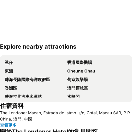
Explore nearby attractions
展開地圖
氹仔
香港國際機場
東涌
Cheung Chau
珠海長隆國際海洋度假區
葡京娛樂場
香洲區
澳門舊城區
珠海拱北汽車客運站
水舞間
住宿資料
大三巴牌坊
澳門漁人碼頭
The Londoner Macao, Estrada do Istmo. s/n, Cotai, Macau SAR, P.R.
香港屯門
情侣路
China, 澳門, 中國
珠海灣仔碼頭
新馬路
查看更多
關於The Londoner Hotel的常見問答
Gongkoubeian
澳門外港客運碼頭