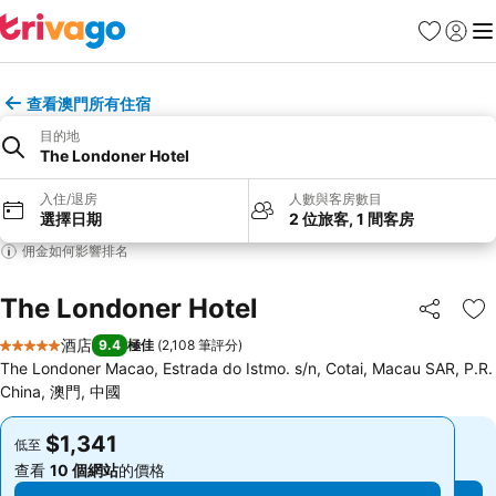
收藏夾
登入
選
查看澳門所有住宿
目的地
The Londoner Hotel
入住/退房
人數與客房數目
選擇日期
2 位旅客, 1 間客房
佣金如何影響排名
The Londoner Hotel
分享
放
酒店
9.4
極佳
(
2,108 筆評分
)
5 星級
The Londoner Macao, Estrada do Istmo. s/n, Cotai, Macau SAR, P.R.
China, 澳門, 中國
$1,341
$1,341
低至
低至
查看
10 個網站
的價格
查看
10 個網站
的價格