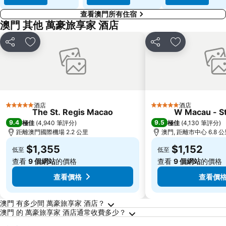
查看澳門所有住宿
澳門 其他 萬豪旅享家 酒店
分享
放到收藏夾
分享
放到收藏夾
酒店
酒店
5 星級
5 星級
The St. Regis Macao
W Macau - St
9.4
9.5
極佳
(
4,940 筆評分
)
極佳
(
4,130 筆評分
)
距離澳門國際機場 2.2 公里
澳門, 距離市中心 6.8 
$1,355
$1,152
低至
低至
查看
9 個網站
的價格
查看
9 個網站
的價格
查看價格
查看價
關於澳門的常見問答
澳門 有多少間 萬豪旅享家 酒店？
澳門 的 萬豪旅享家 酒店通常收費多少？