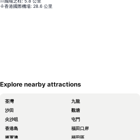
國殤之柱
:
5.8
公里
香港國際機場
:
28.6
公里
Explore nearby attractions
展開地圖
荃灣
九龍
沙田
觀塘
尖沙咀
屯門
香港島
福田口岸
將軍澳
福田區