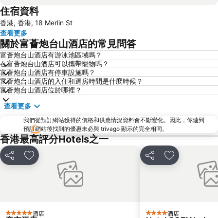
住宿資料
Mong Kok Metro Station
香港國際機場
香港, 香港, 18 Merlin St
南山區
東涌
查看更多
元朗
紅磡
關於富薈炮台山酒店的常見問答
天水圍
Wan Chai Metro Station
富薈炮台山酒店有游泳池區域嗎？
在富薈炮台山酒店可以攜帶寵物嗎？
海洋公園
深水埗區
富薈炮台山酒店有停車設施嗎？
黃金海岸
香港迪士尼樂園
富薈炮台山酒店的入住和退房時間是什麼時候？
富薈炮台山酒店位於哪裡？
新界
羅湖口岸
查看更多
羅湖
東門步行街
我們從預訂網站獲得的價格和供應情況資料會不斷變化。因此，你連到
North Point Metro Station
中環
預訂網站後找到的優惠未必與 trivago 顯示的完全相同。
Cheung Chau
羅湖口岸
香港最高評分Hotels之一
Sheung Wan Metro Station
Tsing Yi Metro Station
分享
放到收藏夾
分享
放到收藏夾
寶安區
九龍城
朗豪坊
Causeway Bay Metro Station
世界之窗
東九龍
龍崗區
深圳站
酒店
酒店
5 星級
4 星級