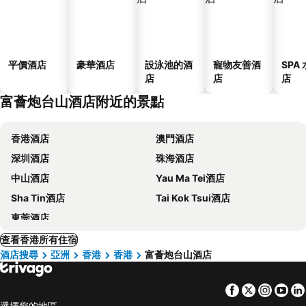
平價酒店
豪華酒店
設泳池的酒
寵物友善酒
SPA
店
店
店
富薈炮台山酒店附近的景點
香港酒店
澳門酒店
深圳酒店
珠海酒店
中山酒店
Yau Ma Tei酒店
Sha Tin酒店
Tai Kok Tsui酒店
東莞酒店
查看香港所有住宿
酒店搜尋
亞洲
香港
香港
富薈炮台山酒店
Facebook
Twitter
Insta
Yo
選擇您的地區