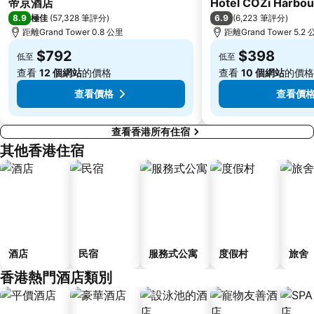
帝京酒店
Hotel COZi Harbou
深圳野生動物園
大梅沙海濱公園
8.9
6.9
極佳
(
57,328 筆評分
)
(
6,223 筆評分
)
皇崗口岸
鹽田區
距離Grand Tower 0.8 公里
距離Grand Tower 5.2
長洲
Lamma Island
$792
$398
低至
低至
香港屯門
Tin Hau Metro Station
查看
12 個網站
的價格
查看
10 個網站
的價格
九龍塘
金銀島酒店站
查看價格
查看價
查看香港所有住宿
其他香港住宿
酒店
民宿
服務式公寓
度假村
旅舍
香港熱門酒店類別