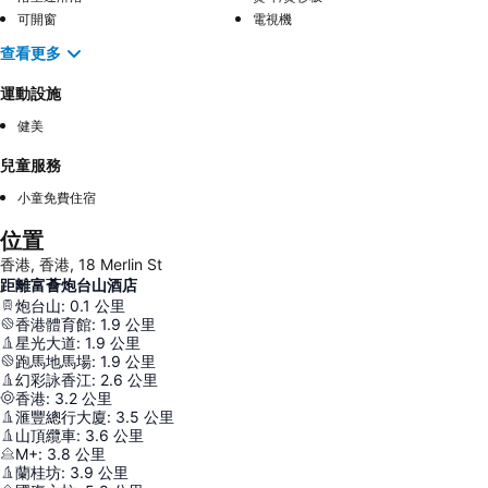
可開窗
電視機
查看更多
運動設施
健美
兒童服務
小童免費住宿
位置
香港, 香港, 18 Merlin St
距離富薈炮台山酒店
炮台山
:
0.1
公里
香港體育館
:
1.9
公里
星光大道
:
1.9
公里
跑馬地馬場
:
1.9
公里
幻彩詠香江
:
2.6
公里
香港
:
3.2
公里
滙豐總行大廈
:
3.5
公里
山頂纜車
:
3.6
公里
M+
:
3.8
公里
蘭桂坊
:
3.9
公里