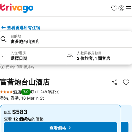
收藏夾
登入
選
查看香港所有住宿
目的地
富薈炮台山酒店
入住/退房
人數與客房數目
選擇日期
2 位旅客, 1 間客房
佣金如何影響排名
富薈炮台山酒店
分享
放
酒店
7.9
好
(
11,248 筆評分
)
4 星級
香港, 香港, 18 Merlin St
$583
$583
低至
低至
查看
12 個網站
的價格
查看
12 個網站
的價格
查看價格
查看價格