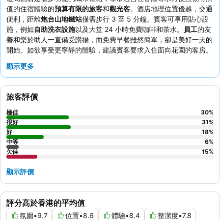
值的住宿體驗的
預算有限的旅客
和
觀光客
。酒店地理位置優越，交通
便利，距離
炮台山地鐵站
僅需步行 3 至 5 分鐘。賓客可享用貼心設
施，例如
自助洗衣設施
以及大堂 24 小時免費咖啡和茶水。
員工
的友
善和樂於助人一直備受讚揚，而免費早餐雖然簡單，卻是美好一天的
開始。如欲享受更寧靜的體驗，建議賓客要求入住面向花園的客房。
顯示更多
旅客評價
極佳
30
%
很好
31
%
好
18
%
中等
6
%
欠佳
15
%
顯示評價
評分高於香港的平均值
氛圍
•
9.7
位置
•
8.6
體驗
•
8.4
整潔度
•
7.8