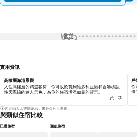
1 / 49
實用資訊
高樓層海港景觀
戶
入住高樓層的精選客房，你可以欣賞到維多利亞港和香港標誌
你
性天際線的迷人景色，為你的住宿增添如畫的背景。
備
內容由人工智能總結，未必百分百準確。
與類似住宿比較
已選住宿
類似住宿