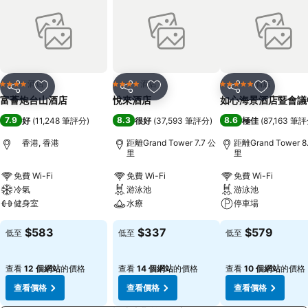
酒店
酒店
酒店
4 星級
4 星級
5 星級
分享
放到收藏夾
分享
放到收藏夾
分享
放到收藏
富薈炮台山酒店
悅來酒店
如心海景酒店暨會議
7.9
8.3
8.6
好
(
11,248 筆評分
)
很好
(
37,593 筆評分
)
極佳
(
87,163 筆
香港, 香港
距離Grand Tower 7.7 公
距離Grand Tower 8
里
里
免費 Wi-Fi
免費 Wi-Fi
免費 Wi-Fi
冷氣
游泳池
游泳池
健身室
水療
停車場
$583
$337
$579
低至
低至
低至
查看
12 個網站
的價格
查看
14 個網站
的價格
查看
10 個網站
的價格
查看價格
查看價格
查看價格