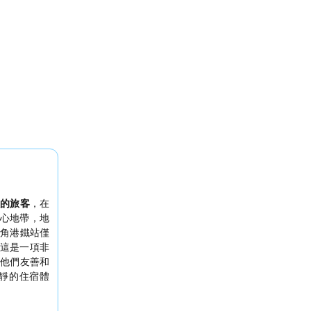
的旅客
，在
心地帶，地
角港鐵站僅
這是一項非
他們友善和
靜的住宿體