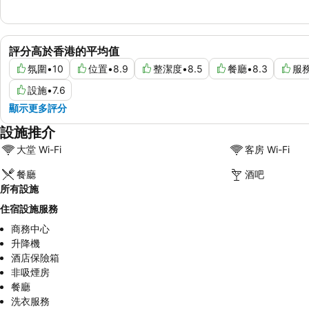
評分高於香港的平均值
氛圍
•
10
位置
•
8.9
整潔度
•
8.5
餐廳
•
8.3
服
設施
•
7.6
顯示更多評分
設施推介
大堂 Wi-Fi
客房 Wi-Fi
餐廳
酒吧
所有設施
住宿設施服務
商務中心
升降機
酒店保險箱
非吸煙房
餐廳
洗衣服務