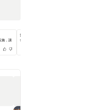
無縫連接港鐵網絡
設施，讓
你可以輕鬆連接香港港鐵系統，旺角站和旺角東站都在步行
放到收藏夾
放到收藏夾
酒店
酒店