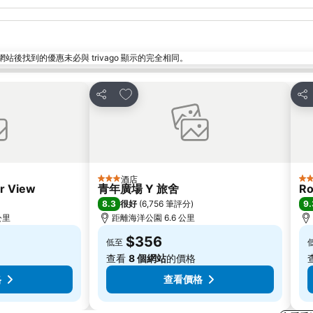
找到的優惠未必與 trivago 顯示的完全相同。
放到收藏夾
分享
分
酒店
3 星級
5 
r View
青年廣場 Y 旅舍
Ro
8.3
9.
很好
(
6,756 筆評分
)
 公里
距離海洋公園 6.6 公里
$356
低至
查看
8 個網站
的價格
格
查看價格