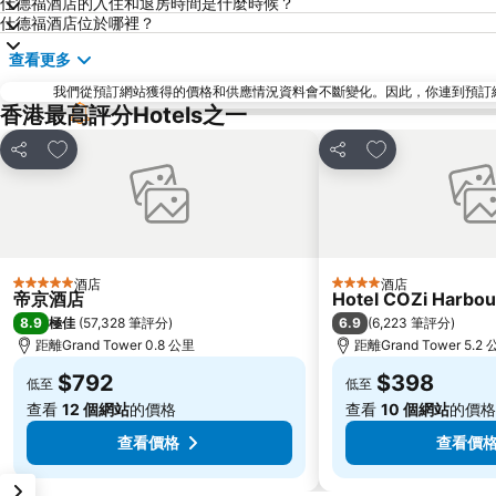
仕德福酒店的入住和退房時間是什麼時候？
仕德福酒店位於哪裡？
查看更多
我們從預訂網站獲得的價格和供應情況資料會不斷變化。因此，你連到預訂網站後
香港最高評分Hotels之一
放到收藏夾
放到收藏夾
分享
分享
酒店
酒店
5 星級
4 星級
帝京酒店
Hotel COZi Harbou
8.9
6.9
極佳
(
57,328 筆評分
)
(
6,223 筆評分
)
距離Grand Tower 0.8 公里
距離Grand Tower 5.2
$792
$398
低至
低至
查看
12 個網站
的價格
查看
10 個網站
的價格
查看價格
查看價