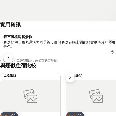
實用資訊
都市風格客房景觀
客房提供旺角充滿活力的景觀，部分客房在晚上還能欣賞到璀璨的霓虹
景色。
內容由人工智能總結，未必百分百準確。
與類似住宿比較
已選住宿
類似住宿
下一步
放到收藏夾
放到收藏夾
酒店
酒店