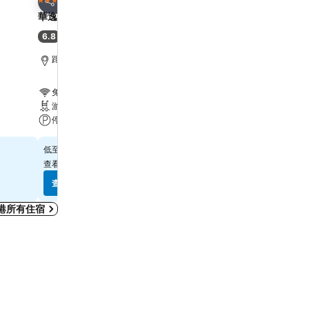
3 星級
4 星級
分享
分享
華逸酒店
Harbour Plaza 8 Degre
6.8
7.9
(
6,887 筆評分
)
好
(
21,867 筆評分
)
距離Grand Tower 6.7 公里
距離Grand Tower 2.2 公
免費 Wi-Fi
免費 Wi-Fi
游泳池
游泳池
停車場
水療
$315
$571
低至
低至
查看
10 個網站
的價格
查看
12 個網站
的價格
查看價格
查看價格
港所有住宿