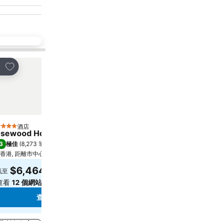
放到收藏夾
放到收藏夾
享
分享
酒店
酒店
星級
5 星級
sewood Hong Kong
Harbour Grand Hong K
3
8.6
極佳
(
8,273 筆評分
)
極佳
(
30,223 筆評分
)
香港, 距離市中心 2.0 公里
距離Grand Tower 3.9 公里
$6,464
$743
低至
低至
查看
12 個網站
的價格
查看
11 個網站
的價格
查看價格
查看價格