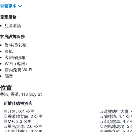
查看更多
兒童服務
兒童看護
客房設施服務
熨斗/熨衫板
冷氣
客房保險箱
WiFi（客房）
房內免費 Wi-Fi
隔音
位置
香港, 香港, 118 Soy St
距離仕德福酒店
旺角
:
0.4
公里
滙豐總行大廈
:
香港體育館
:
2
公里
蘭桂坊
:
4.4
公
M+
:
2.3
公里
山頂纜車
:
4.7
星光大道
:
2.6
公里
跑馬地馬場
:
5
幻彩詠香江
:
3
公里
國殤之柱
:
5.3