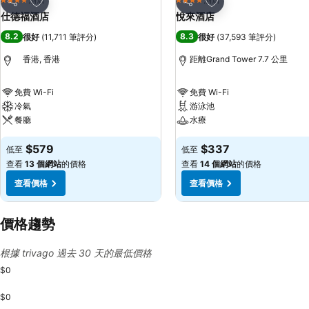
4 星級
4 星級
分享
分享
仕德福酒店
悅來酒店
8.2
8.3
很好
(
11,711 筆評分
)
很好
(
37,593 筆評分
)
香港, 香港
距離Grand Tower 7.7 公里
免費 Wi-Fi
免費 Wi-Fi
冷氣
游泳池
餐廳
水療
$579
$337
低至
低至
查看
13 個網站
的價格
查看
14 個網站
的價格
查看價格
查看價格
價格趨勢
根據 trivago 過去 30 天的最低價格
$0
$0