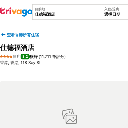
目的地
入住/退房
選擇日期
查看香港所有住宿
仕德福酒店
酒店
很好
(
11,711 筆評分
)
8.2
4 星級
香港, 香港, 118 Soy St