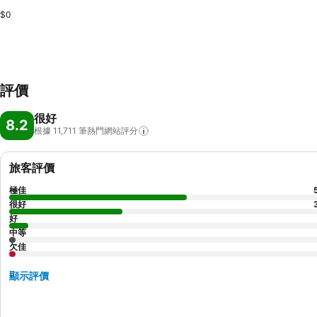
$0
評價
很好
8.2
根據 11,711
筆熱門網站評分
旅客評價
極佳
很好
好
中等
欠佳
顯示評價