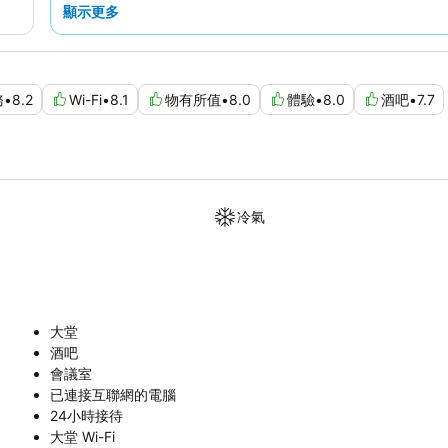
顯示更多
務
•
8.2
Wi-Fi
•
8.1
物有所值
•
8.0
體驗
•
8.0
酒吧
•
7.7
冷氣
大堂
酒吧
會議室
已連接互聯網的電腦
24小時接待
大堂 Wi-Fi