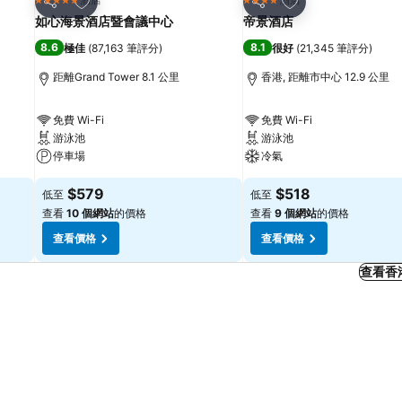
5 星級
4 星級
分享
分享
如心海景酒店暨會議中心
帝景酒店
8.6
8.1
極佳
(
87,163 筆評分
)
很好
(
21,345 筆評分
)
距離Grand Tower 8.1 公里
香港, 距離市中心 12.9 公里
免費 Wi-Fi
免費 Wi-Fi
游泳池
游泳池
停車場
冷氣
$579
$518
低至
低至
查看
10 個網站
的價格
查看
9 個網站
的價格
查看價格
查看價格
查看香