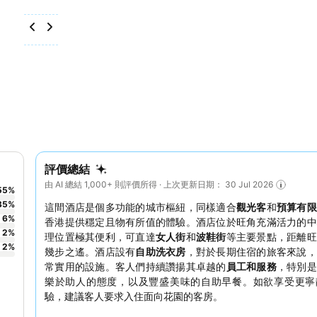
評價總結
由 AI 總結 1,000+ 則評價所得 · 上次更新日期： 30 Jul 2026
55
%
35
%
這間酒店是個多功能的城市樞紐，同樣適合
觀光客
和
預算有限
6
%
香港提供穩定且物有所值的體驗。酒店位於旺角充滿活力的中
2
%
理位置極其便利，可直達
女人街
和
波鞋街
等主要景點，距離旺
2
%
幾步之遙。酒店設有
自助洗衣房
，對於長期住宿的旅客來說，
常實用的設施。客人們持續讚揚其卓越的
員工和服務
，特別是
樂於助人的態度，以及豐盛美味的自助早餐。如欲享受更寧
驗，建議客人要求入住面向花園的客房。