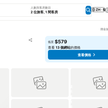
人數與客房數目
ZH · $
2 位旅客, 1 間客房
佣金
放到收藏夾
$579
低至
分享
查看
13 個網站
的價格
查看價格