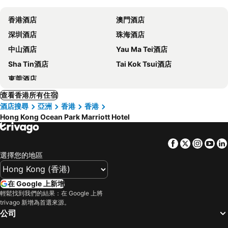
香港酒店
澳門酒店
深圳酒店
珠海酒店
中山酒店
Yau Ma Tei酒店
Sha Tin酒店
Tai Kok Tsui酒店
東莞酒店
查看香港所有住宿
酒店搜尋
亞洲
香港
香港
Hong Kong Ocean Park Marriott Hotel
Facebook
Twitter
Insta
Yo
選擇您的地區
在 Google 上新增
輕鬆找到我們的結果：在 Google 上將
trivago 新增為首選來源。
公司