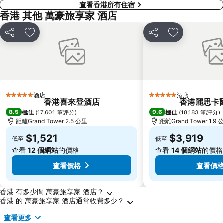
查看香港所有住宿
香港 其他 萬豪旅享家 酒店
分享
放到收藏夾
分享
放到收藏夾
酒店
酒店
5 星級
5 星級
香港喜來登酒店
香港麗思卡
8.5
9.6
極佳
(
17,601 筆評分
)
極佳
(
18,183 筆評分
)
距離Grand Tower 2.5 公里
距離Grand Tower 1.9 
$1,521
$3,919
低至
低至
查看
12 個網站
的價格
查看
14 個網站
的價格
查看價格
查看價
關於香港的常見問答
香港 有多少間 萬豪旅享家 酒店？
香港 的 萬豪旅享家 酒店通常收費多少？
查看更多