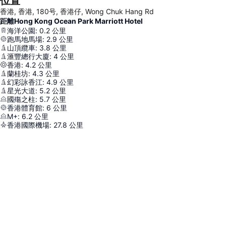
位置
香港, 香港, 180号, 香港仔, Wong Chuk Hang Rd
距離Hong Kong Ocean Park Marriott Hotel
海洋公園
:
0.2
公里
跑馬地馬場
:
2.9
公里
山頂纜車
:
3.8
公里
滙豐總行大廈
:
4
公里
香港
:
4.2
公里
蘭桂坊
:
4.3
公里
幻彩詠香江
:
4.9
公里
星光大道
:
5.2
公里
國殤之柱
:
5.7
公里
香港體育館
:
6
公里
M+
:
6.2
公里
香港國際機場
:
27.8
公里