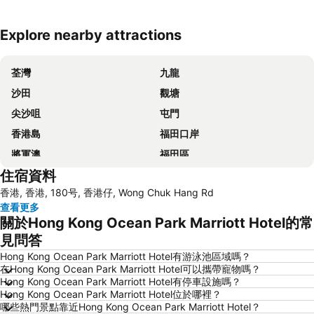
Explore nearby attractions
展開地圖
荃灣
九龍
沙田
觀塘
尖沙咀
屯門
香港島
福田口岸
將軍澳
福田區
住宿資料
Mong Kok Metro Station
香港國際機場
香港, 香港, 180号, 香港仔, Wong Chuk Hang Rd
南山區
東涌
查看更多
元朗
紅磡
關於Hong Kong Ocean Park Marriott Hotel的常
天水圍
Wan Chai Metro Station
見問答
海洋公園
深水埗區
Hong Kong Ocean Park Marriott Hotel有游泳池區域嗎？
在Hong Kong Ocean Park Marriott Hotel可以攜帶寵物嗎？
黃金海岸
香港迪士尼樂園
Hong Kong Ocean Park Marriott Hotel有停車設施嗎？
Hong Kong Ocean Park Marriott Hotel位於哪裡？
新界
羅湖口岸
哪些熱門景點靠近Hong Kong Ocean Park Marriott Hotel？