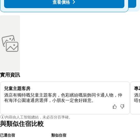
查看價格
查看價格
實用資訊
兒童主題客房
專
酒店有獨特嘅兒童主題客房，色彩繽紛嘅裝飾同卡通人物，仲
酒
有海洋公園連通房選擇，小朋友一定會好鍾意。
唔
內容由人工智能總結，未必百分百準確。
與類似住宿比較
已選住宿
類似住宿