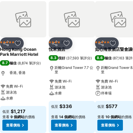
酒店
酒店
酒店
5 星級
4 星級
5 星級
分享
放到收藏夾
分享
放到收藏夾
分享
放到收藏
Hong Kong Ocean
悅來酒店
如心海景酒店暨會議
Park Marriott Hotel
8.3
8.6
很好
(
37,593 筆評分
)
極佳
(
87,163 筆
8.7
極佳
(
8,874 筆評分
)
距離Grand Tower 7.7 公
距離Grand Tower 8
里
里
香港, 香港
免費 Wi-Fi
免費 Wi-Fi
免費 Wi-Fi
游泳池
游泳池
游泳池
水療
停車場
水療
查看價格
查看價格
$336
$577
低至
低至
查看價格
$1,217
低至
查看
9 個網站
的價格
查看
14 個網站
的價格
查看
10 個網站
的價格
查看價格
查看價格
查看價格