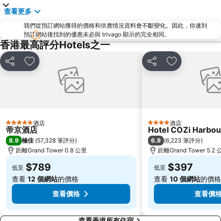
羅湖
東門步行街
查看更多
North Point Metro Station
中環
我們從預訂網站獲得的價格和供應情況資料會不斷變化。因此，你連到
Cheung Chau
羅湖口岸
預訂網站後找到的優惠未必與 trivago 顯示的完全相同。
香港最高評分Hotels之一
Sheung Wan Metro Station
Tsing Yi Metro Station
寶安區
九龍城
分享
放到收藏夾
分享
放到收藏夾
朗豪坊
Causeway Bay Metro Station
世界之窗
東九龍
深圳站
深圳野生動物園
大梅沙海濱公園
皇崗口岸
酒店
酒店
5 星級
4 星級
帝京酒店
Hotel COZi Harbou
鹽田區
長洲
8.9
6.9
極佳
(
57,328 筆評分
)
(
6,223 筆評分
)
Lamma Island
香港屯門
距離Grand Tower 0.8 公里
距離Grand Tower 5.2
Tin Hau Metro Station
九龍塘
$789
$397
低至
低至
金銀島酒店站
羅湖邊界過境站
查看
12 個網站
的價格
查看
10 個網站
的價格
查看價格
查看價
查看香港所有住宿