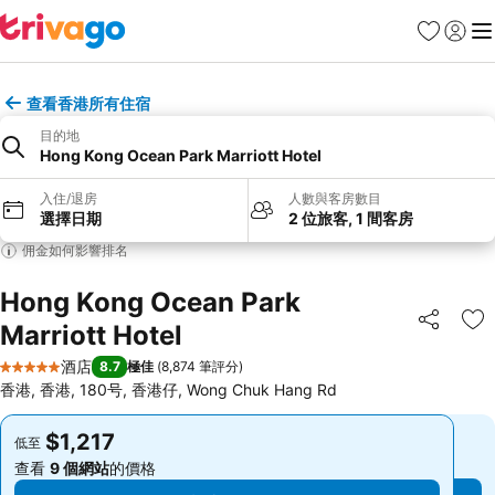
收藏夾
登入
選
查看香港所有住宿
目的地
Hong Kong Ocean Park Marriott Hotel
入住/退房
人數與客房數目
選擇日期
2 位旅客, 1 間客房
佣金如何影響排名
Hong Kong Ocean Park
Marriott Hotel
分享
放
酒店
8.7
極佳
(
8,874 筆評分
)
5 星級
香港, 香港, 180号, 香港仔, Wong Chuk Hang Rd
$1,217
$1,217
低至
低至
查看
9 個網站
的價格
查看
9 個網站
的價格