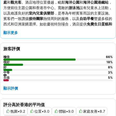
庭
和
觀光客
。酒店地理位置優越，毗鄰
海洋公園
和
海洋公園港鐵站
，
方便前往主題公園和香港市中心。寬敞的
游泳池
設有兒童水上活動，
以及維護良好的
室內兒童俱樂部
，是專為年輕賓客而設的主要設施。
賓客們一致讚揚
接待團隊
熱情周到的服務，以及
自助早餐
豐盛多樣的
西式和亞洲菜餚選擇。如欲慶祝特別場合，酒店提供
免費生日蛋糕和
客房升級
服務。
顯示更多
旅客評價
極佳
66
%
很好
18
%
好
8
%
中等
3
%
欠佳
5
%
顯示評價
評分高於香港的平均值
氛圍
•
9.2
位置
•
9.0
體驗
•
9.0
家庭友善
•
8.7