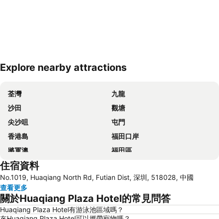
Explore nearby attractions
展開地圖
荃灣
九龍
沙田
觀塘
尖沙咀
屯門
香港島
福田口岸
將軍澳
福田區
住宿資料
Mong Kok Metro Station
香港國際機場
No.1019, Huaqiang North Rd, Futian Dist, 深圳, 518028, 中國
南山區
東涌
查看更多
元朗
紅磡
關於Huaqiang Plaza Hotel的常見問答
天水圍
Wan Chai Metro Station
Huaqiang Plaza Hotel有游泳池區域嗎？
在Huaqiang Plaza Hotel可以攜帶寵物嗎？