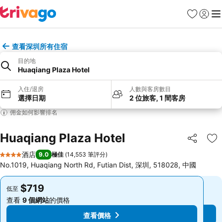
收藏夾
登入
選
查看深圳所有住宿
目的地
Huaqiang Plaza Hotel
入住/退房
人數與客房數目
選擇日期
2 位旅客, 1 間客房
佣金如何影響排名
Huaqiang Plaza Hotel
分享
放
酒店
9.0
極佳
(
14,553 筆評分
)
4 星級
No.1019, Huaqiang North Rd, Futian Dist, 深圳, 518028, 中國
$719
$719
低至
低至
查看
9 個網站
的價格
查看
9 個網站
的價格
查看價格
查看價格