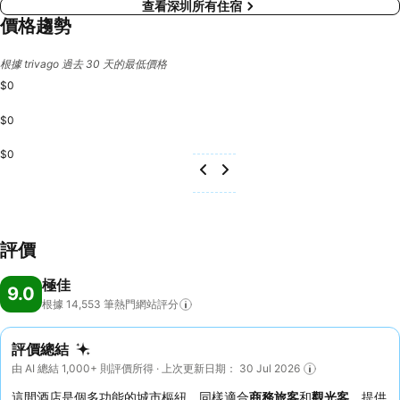
查看深圳所有住宿
價格趨勢
根據 trivago 過去 30 天的最低價格
$0
$0
$0
評價
極佳
9.0
根據 14,553
筆熱門網站評分
評價總結
由 AI 總結 1,000+ 則評價所得 · 上次更新日期： 30 Jul 2026
這間酒店是個多功能的城市樞紐，同樣適合
商務旅客
和
觀光客
，提供