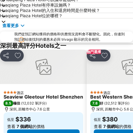
海洋公園
深水埗區
Huaqiang Plaza Hotel有停車設施嗎？
黃金海岸
香港迪士尼樂園
Huaqiang Plaza Hotel的入住和退房時間是什麼時候？
Huaqiang Plaza Hotel位於哪裡？
新界
羅湖口岸
查看更多
羅湖
東門步行街
我們從預訂網站獲得的價格和供應情況資料會不斷變化。因此，你連到
North Point Metro Station
中環
預訂網站後找到的優惠未必與 trivago 顯示的完全相同。
Cheung Chau
羅湖口岸
深圳最高評分Hotels之一
熱門選擇
Sheung Wan Metro Station
Tsing Yi Metro Station
分享
放到收藏夾
分享
放到收藏夾
寶安區
深圳寶安國際機場
九龍城
朗豪坊
Causeway Bay Metro Station
世界之窗
東九龍
龍崗區
酒店
酒店
4 星級
4 星級
深圳站
深圳野生動物園
Seaview Gleetour Hotel Shenzhen
Best Western Shen
8.5
7.8
極佳
(
12,032 筆評分
)
好
(
32,512 筆評分
)
大梅沙海濱公園
皇崗口岸
深圳, 距離市中心 7.6 公里
深圳, 距離市中心 5.6 
鹽田區
長洲
$336
$380
低至
低至
Lamma Island
香港屯門
查看
7 個網站
的價格
查看
7 個網站
的價格
Tin Hau Metro Station
九龍塘