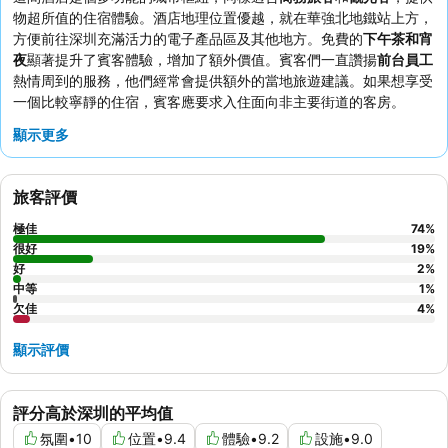
物超所值的住宿體驗。酒店地理位置優越，就在華強北地鐵站上方，
方便前往深圳充滿活力的電子產品區及其他地方。免費的
下午茶和宵
夜
顯著提升了賓客體驗，增加了額外價值。賓客們一直讚揚
前台員工
熱情周到的服務，他們經常會提供額外的當地旅遊建議。如果想享受
一個比較寧靜的住宿，賓客應要求入住面向非主要街道的客房。
顯示更多
旅客評價
極佳
74
%
很好
19
%
好
2
%
中等
1
%
欠佳
4
%
顯示評價
評分高於深圳的平均值
氛圍
•
10
位置
•
9.4
體驗
•
9.2
設施
•
9.0