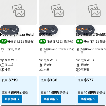
酒店
酒店
酒店
4 星級
4 星級
5 星級
分享
放到收藏夾
分享
放到收藏夾
分享
放到收藏
Huaqiang Plaza Hotel
悅來酒店
如心海景酒店暨會議
9.0
8.3
8.6
極佳
(
14,553 筆評分
)
很好
(
37,593 筆評分
)
極佳
(
87,163 筆
深圳, 中國
距離Grand Tower 7.7 公
距離Grand Tower 8
里
里
免費 Wi-Fi
免費 Wi-Fi
免費 Wi-Fi
停車場
游泳池
游泳池
冷氣
水療
停車場
查看價格
查看價格
查看價格
$719
$336
$577
低至
低至
低至
查看
9 個網站
的價格
查看
14 個網站
的價格
查看
10 個網站
的價格
查看價格
查看價格
查看價格