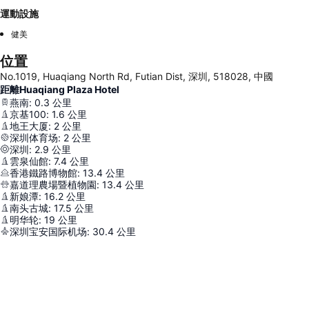
運動設施
健美
位置
No.1019, Huaqiang North Rd, Futian Dist, 深圳, 518028, 中國
距離Huaqiang Plaza Hotel
燕南
:
0.3
公里
京基100
:
1.6
公里
地王大厦
:
2
公里
深圳体育场
:
2
公里
深圳
:
2.9
公里
雲泉仙館
:
7.4
公里
香港鐵路博物館
:
13.4
公里
嘉道理農場暨植物園
:
13.4
公里
新娘潭
:
16.2
公里
南头古城
:
17.5
公里
明华轮
:
19
公里
深圳宝安国际机场
:
30.4
公里