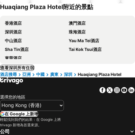
Huaqiang Plaza Hotel附近的景點
香港酒店
澳門酒店
深圳酒店
珠海酒店
中山酒店
Yau Ma Tei酒店
Sha Tin酒店
Tai Kok Tsui酒店
東莞酒店
查看深圳所有住宿
酒店搜尋
亞洲
中國
廣東
深圳
Huaqiang Plaza Hotel
Facebook
Twitter
Insta
Yo
選擇您的地區
在 Google 上新增
輕鬆找到我們的結果：在 Google 上將
trivago 新增為首選來源。
公司