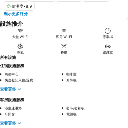
整潔度
•
8.9
顯示更多評分
設施推介
大堂 Wi-Fi
客房 Wi-Fi
停車場
冷氣
餐廳
健身室
所有設施
住宿設施服務
商務中心
咖啡室
快速登記入住/退房
升降機
查看更多
客房設施服務
浴室連淋浴
熨斗/熨衫板
可開窗
電視機
查看更多