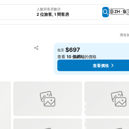
人數與客房數目
ZH · $
2 位旅客, 1 間客房
佣金
放到收藏夾
$697
低至
分享
查看
10 個網站
的價格
查看價格