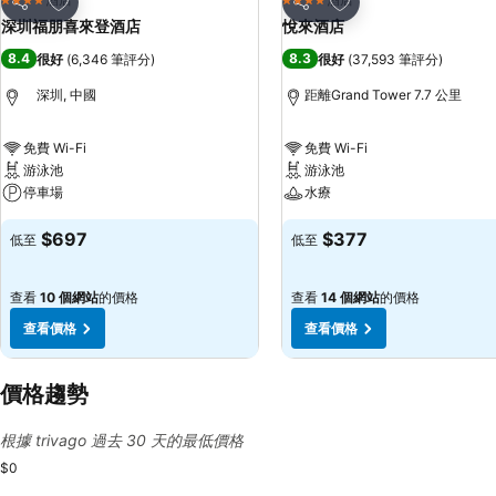
4 星級
4 星級
分享
分享
深圳福朋喜來登酒店
悅來酒店
8.4
8.3
很好
(
6,346 筆評分
)
很好
(
37,593 筆評分
)
深圳, 中國
距離Grand Tower 7.7 公里
免費 Wi-Fi
免費 Wi-Fi
游泳池
游泳池
停車場
水療
$697
$377
低至
低至
查看
10 個網站
的價格
查看
14 個網站
的價格
查看價格
查看價格
價格趨勢
根據 trivago 過去 30 天的最低價格
$0