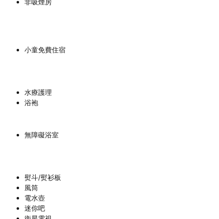
非吸煙房
小童免費住宿
水療護理
浴袍
無障礙浴室
熨斗/熨衫板
風筒
電水壺
迷你吧
衛星電視