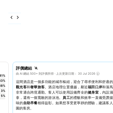
評價總結
由 AI 總結 500+ 則評價所得 · 上次更新日期： 30 Jul 2026
41
%
33
%
這間酒店是一個多功能的城市樞紐，迎合了尋求便利和舒適的
18
%
觀光客
和
奢華旅客
。酒店地理位置優越，鄰近
福田口岸
和落馬
3
%
非常適合跨境通勤。客人可以使用設備齊全的
健身室
，內設濕
5
%
拿，還有一個寬敞的游泳池。
員工
的禮貌和效率一直備受讚揚
味的
自助早餐
相得益彰。如果想享受更寧靜的體驗，建議客人
園的客房。