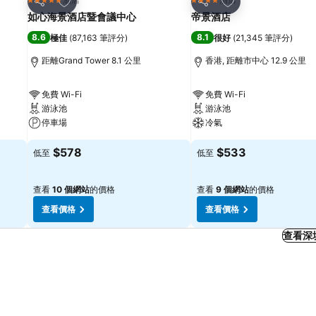
5 星級
4 星級
分享
分享
如心海景酒店暨會議中心
帝景酒店
8.6
8.1
極佳
(
87,163 筆評分
)
很好
(
21,345 筆評分
)
距離Grand Tower 8.1 公里
香港, 距離市中心 12.9 公里
免費 Wi-Fi
免費 Wi-Fi
游泳池
游泳池
停車場
冷氣
$578
$533
低至
低至
查看
10 個網站
的價格
查看
9 個網站
的價格
查看價格
查看價格
查看深