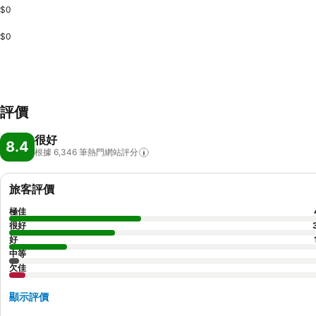
$0
$0
評價
很好
8.4
根據 6,346
筆熱門網站評分
旅客評價
極佳
很好
好
中等
欠佳
顯示評價