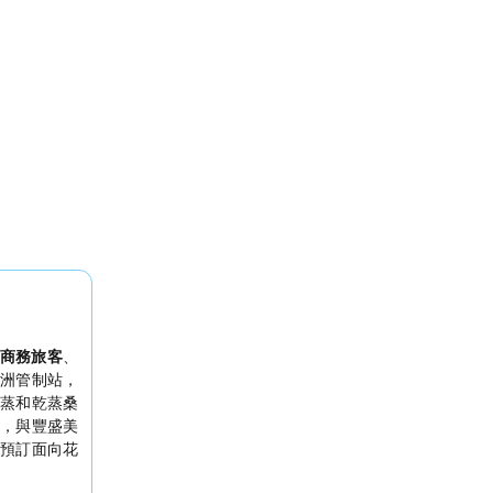
商務旅客
、
洲管制站，
蒸和乾蒸桑
，與豐盛美
預訂面向花