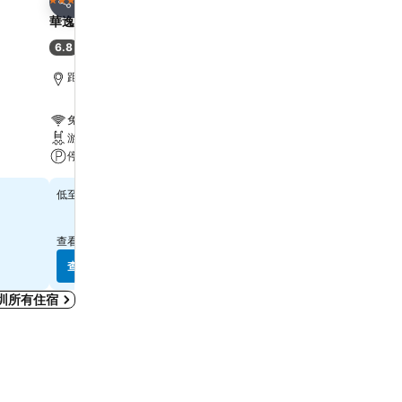
3 星級
3 星級
分享
分享
華逸酒店
青逸酒店
6.8
6.6
(
6,887 筆評分
)
(
11,607 筆評分
)
距離Grand Tower 6.7 公里
距離Grand Tower 6.7 公
免費 Wi-Fi
免費 Wi-Fi
游泳池
游泳池
停車場
停車場
$315
$250
低至
低至
查看
10 個網站
的價格
查看
11 個網站
的價格
查看價格
查看價格
圳所有住宿