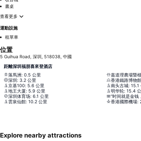
書桌
查看更多
運動設施
租單車
位置
5 Guihua Road, 深圳, 518038, 中國
距離深圳福朋喜來登酒店
落馬洲
:
0.5
公里
嘉道理農場暨
深圳
:
3.2
公里
香港鐵路博物
京基100
:
5.6
公里
南头古城
:
15.1
地王大厦
:
5.9
公里
明华轮
:
15.4
深圳体育场
:
6.1
公里
“时间就是金钱
雲泉仙館
:
10.2
公里
香港國際機場
:
Explore nearby attractions