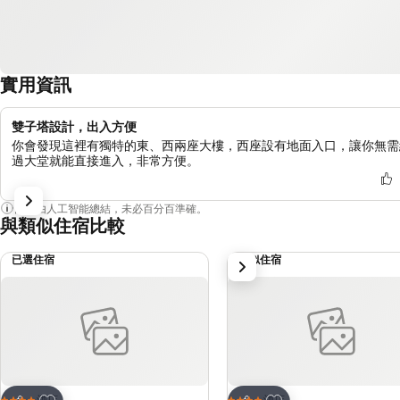
實用資訊
雙子塔設計，出入方便
你會發現這裡有獨特的東、西兩座大樓，西座設有地面入口，讓你無需
過大堂就能直接進入，非常方便。
內容由人工智能總結，未必百分百準確。
與類似住宿比較
已選住宿
類似住宿
下一步
放到收藏夾
放到收藏夾
酒店
酒店