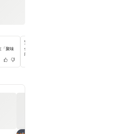
寬敞的室外游泳池
在「聚味
你可以在這個24米長的室外泳池放鬆身心，它是一個令人
綠洲。
放到收藏夾
放到收藏夾
酒店
酒店