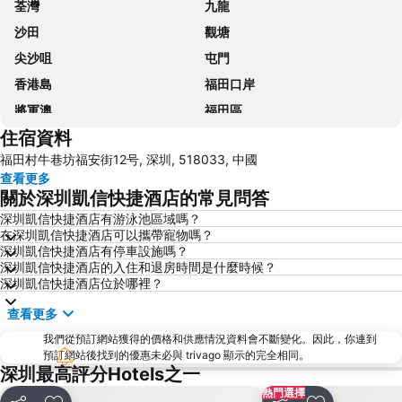
荃灣
九龍
沙田
觀塘
尖沙咀
屯門
香港島
福田口岸
將軍澳
福田區
住宿資料
Mong Kok Metro Station
香港國際機場
福田村牛巷坊福安街12号, 深圳, 518033, 中國
南山區
東涌
查看更多
元朗
紅磡
關於深圳凱信快捷酒店的常見問答
天水圍
Wan Chai Metro Station
深圳凱信快捷酒店有游泳池區域嗎？
在深圳凱信快捷酒店可以攜帶寵物嗎？
海洋公園
深水埗區
深圳凱信快捷酒店有停車設施嗎？
黃金海岸
香港迪士尼樂園
深圳凱信快捷酒店的入住和退房時間是什麼時候？
深圳凱信快捷酒店位於哪裡？
新界
羅湖口岸
查看更多
羅湖
東門步行街
我們從預訂網站獲得的價格和供應情況資料會不斷變化。因此，你連到
North Point Metro Station
中環
預訂網站後找到的優惠未必與 trivago 顯示的完全相同。
Cheung Chau
羅湖口岸
深圳最高評分Hotels之一
熱門選擇
Sheung Wan Metro Station
Tsing Yi Metro Station