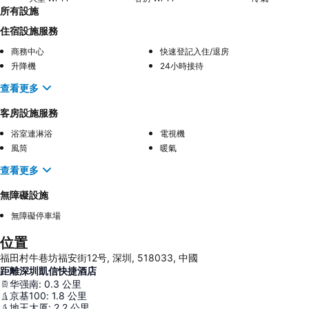
所有設施
住宿設施服務
商務中心
快速登記入住/退房
升降機
24小時接待
查看更多
客房設施服務
浴室連淋浴
電視機
風筒
暖氣
查看更多
無障礙設施
無障礙停車場
位置
福田村牛巷坊福安街12号, 深圳, 518033, 中國
距離深圳凱信快捷酒店
华强南
:
0.3
公里
京基100
:
1.8
公里
地王大厦
:
2.2
公里