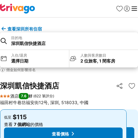
收藏夾
登入
選
查看深圳所有住宿
目的地
深圳凱信快捷酒店
入住/退房
人數與客房數目
選擇日期
2 位旅客, 1 間客房
佣金如何影響排名
深圳凱信快捷酒店
分享
放
酒店
7.6
好
(
622 筆評分
)
3 星級
福田村牛巷坊福安街12号, 深圳, 518033, 中國
$115
$115
低至
低至
查看
7 個網站
的價格
查看
7 個網站
的價格
查看價格
查看價格