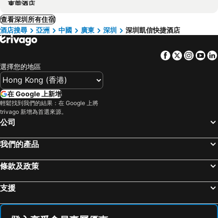
東莞酒店
查看深圳所有住宿
酒店搜尋
亞洲
中國
廣東
深圳
深圳凱信快捷酒店
Facebook
Twitter
Insta
Yo
選擇您的地區
在 Google 上新增
輕鬆找到我們的結果：在 Google 上將
trivago 新增為首選來源。
公司
我們的產品
條款及政策
支援