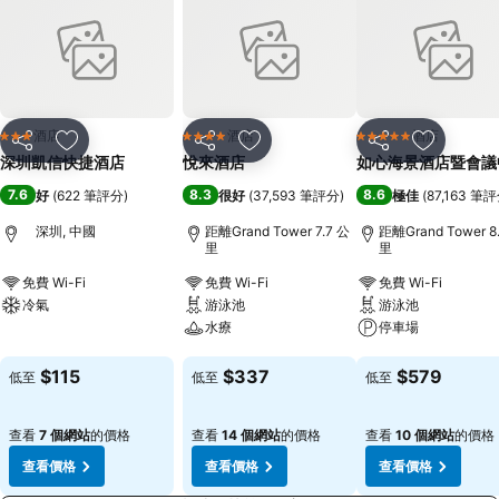
酒店
酒店
酒店
3 星級
4 星級
5 星級
分享
放到收藏夾
分享
放到收藏夾
分享
放到收藏
深圳凱信快捷酒店
悅來酒店
如心海景酒店暨會議
7.6
8.3
8.6
好
(
622 筆評分
)
很好
(
37,593 筆評分
)
極佳
(
87,163 筆
深圳, 中國
距離Grand Tower 7.7 公
距離Grand Tower 8
里
里
免費 Wi-Fi
免費 Wi-Fi
免費 Wi-Fi
冷氣
游泳池
游泳池
水療
停車場
查看價格
查看價格
查看價格
$115
$337
$579
低至
低至
低至
查看
7 個網站
的價格
查看
14 個網站
的價格
查看
10 個網站
的價格
查看價格
查看價格
查看價格