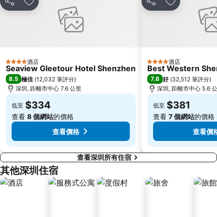
分享
放到收藏夾
分享
放到收藏夾
寶安區
深圳寶安國際機場
九龍城
朗豪坊
Causeway Bay Metro Station
世界之窗
東九龍
龍崗區
酒店
酒店
4 星級
4 星級
深圳站
深圳野生動物園
Seaview Gleetour Hotel Shenzhen
Best Western Shen
8.5
7.8
極佳
(
12,032 筆評分
)
好
(
32,512 筆評分
)
大梅沙海濱公園
皇崗口岸
深圳, 距離市中心 7.6 公里
深圳, 距離市中心 5.6 
鹽田區
長洲
$334
$381
低至
低至
Lamma Island
香港屯門
查看
8 個網站
的價格
查看
7 個網站
的價格
Tin Hau Metro Station
九龍塘
查看價格
查看價
查看深圳所有住宿
其他深圳住宿