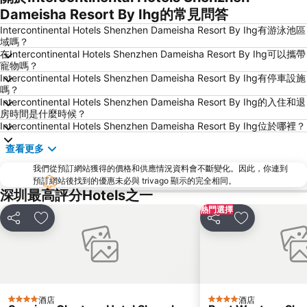
海洋公園
深水埗區
Dameisha Resort By Ihg的常見問答
黃金海岸
香港迪士尼樂園
Intercontinental Hotels Shenzhen Dameisha Resort By Ihg有游泳池區
域嗎？
新界
羅湖口岸
在Intercontinental Hotels Shenzhen Dameisha Resort By Ihg可以攜帶
寵物嗎？
羅湖
東門步行街
Intercontinental Hotels Shenzhen Dameisha Resort By Ihg有停車設施
North Point Metro Station
中環
嗎？
Intercontinental Hotels Shenzhen Dameisha Resort By Ihg的入住和退
羅湖口岸
Sheung Wan Metro Station
房時間是什麼時候？
Intercontinental Hotels Shenzhen Dameisha Resort By Ihg位於哪裡？
Tsing Yi Metro Station
寶安區
九龍城
朗豪坊
查看更多
Causeway Bay Metro Station
世界之窗
我們從預訂網站獲得的價格和供應情況資料會不斷變化。因此，你連到
預訂網站後找到的優惠未必與 trivago 顯示的完全相同。
東九龍
龍崗區
深圳最高評分Hotels之一
深圳站
深圳野生動物園
熱門選擇
分享
放到收藏夾
分享
放到收藏夾
大梅沙海濱公園
皇崗口岸
鹽田區
長洲
Lamma Island
Tin Hau Metro Station
九龍塘
金銀島酒店站
酒店
酒店
4 星級
4 星級