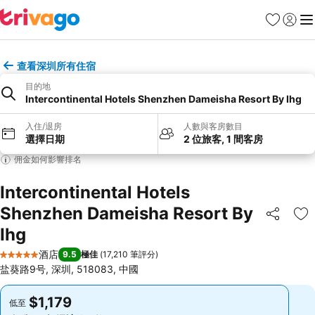
收藏夾
登入
選
查看深圳所有住宿
目的地
Intercontinental Hotels Shenzhen Dameisha Resort By Ihg
入住/退房
人數與客房數目
選擇日期
2 位旅客, 1 間客房
佣金如何影響排名
Intercontinental Hotels
Shenzhen Dameisha Resort By
分享
放
Ihg
酒店
9.5
極佳
(
17,210 筆評分
)
5 星級
盐葵路9号, 深圳, 518083, 中國
$1,179
$1,179
低至
低至