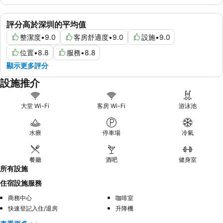
評分高於深圳的平均值
整潔度
•
9.0
客房舒適度
•
9.0
設施
•
9.0
位置
•
8.8
服務
•
8.8
顯示更多評分
設施推介
大堂 Wi-Fi
客房 Wi-Fi
游泳池
水療
停車場
冷氣
餐廳
酒吧
健身室
所有設施
住宿設施服務
商務中心
咖啡室
快速登記入住/退房
升降機