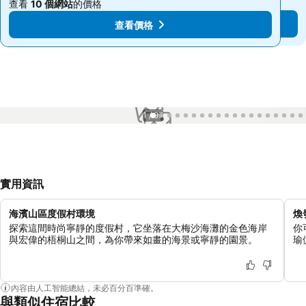
查看
10 個網站
的價格
查看
10 個網站
的價格
查看價格
查看價格
1 / 97
實用資訊
海濱山區度假村環境
煥
探索這間時尚寧靜的度假村，它坐落在大梅沙海灘的金色海岸
你
與宏偉的梧桐山之間，為你帶來如畫的海景或寧靜的園景。
瑜
內容由人工智能總結，未必百分百準確。
與類似住宿比較