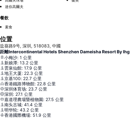
高爾夫球場
健美
迷你高爾夫
餐飲
素食
位置
盐葵路9号, 深圳, 518083, 中國
距離Intercontinental Hotels Shenzhen Dameisha Resort By Ihg
小梅沙
:
1
公里
新娘潭
:
13.2
公里
雲泉仙館
:
17.9
公里
地王大厦
:
22.3
公里
京基100
:
22.7
公里
香港鐵路博物館
:
22.8
公里
深圳体育场
:
23.7
公里
深圳
:
27.1
公里
嘉道理農場暨植物園
:
27.5
公里
南头古城
:
41.4
公里
明华轮
:
43.2
公里
香港國際機場
:
51.9
公里