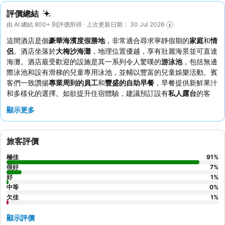
評價總結
由 AI 總結 800+ 則評價所得 · 上次更新日期： 30 Jul 2026
這間酒店是個
豪華海濱度假勝地
，非常適合尋求寧靜假期的
家庭
和
情
侶
。酒店坐落於
大梅沙海灘
，地理位置優越，享有壯麗海景並可直達
海灘。酒店最受歡迎的設施是其一系列令人驚嘆的
游泳池
，包括無邊
際泳池和設有滑梯的兒童專用泳池，並輔以豐富的兒童娛樂活動。賓
客們一致讚揚
專業周到的員工
和
豐盛的自助早餐
，早餐提供新鮮果汁
和多樣化的選擇。如欲提升住宿體驗，建議預訂設有
私人露台
的客
房，飽覽醉人海景。
顯示更多
旅客評價
極佳
91
%
很好
7
%
好
1
%
中等
0
%
欠佳
1
%
顯示評價