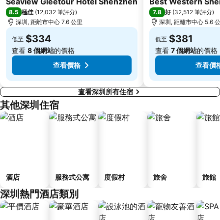
羅湖邊界過境站
香港大學
Seaview Gleetour Hotel Shenzhen
Best Western Shen
8.5
7.8
極佳
(
12,032 筆評分
)
好
(
32,512 筆評分
)
Tai Po Market Metro Station
Airport Express Hong Kong
深圳, 距離市中心 7.6 公里
深圳, 距離市中心 5.6 
$334
$381
低至
低至
查看
8 個網站
的價格
查看
7 個網站
的價格
查看價格
查看價
查看深圳所有住宿
其他深圳住宿
酒店
服務式公寓
度假村
旅舍
旅館
深圳熱門酒店類別