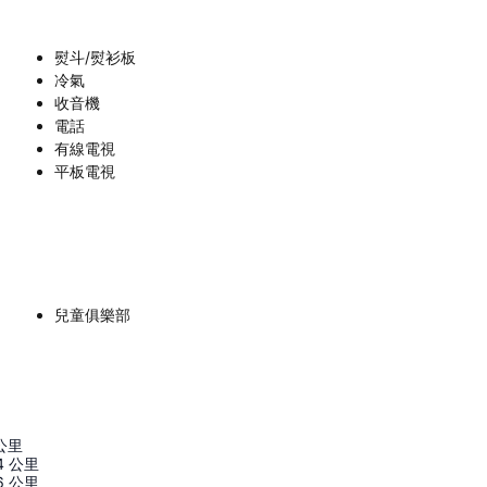
熨斗/熨衫板
冷氣
收音機
電話
有線電視
平板電視
兒童俱樂部
公里
4
公里
6
公里