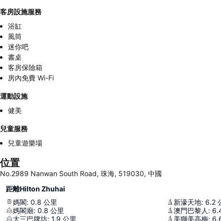
客房設施服務
浴缸
風筒
迷你吧
書桌
客房保險箱
房內免費 Wi-Fi
運動設施
健美
兒童服務
兒童遊樂場
位置
No.2989 Nanwan South Road, 珠海, 519030, 中國
距離Hilton Zhuhai
媽閣
:
0.8
公里
新濠天地
:
6.2
媽閣廟
:
0.8
公里
澳門巴黎人
:
6.
大三巴牌坊
:
1.9
公里
美獅美高梅
:
6.