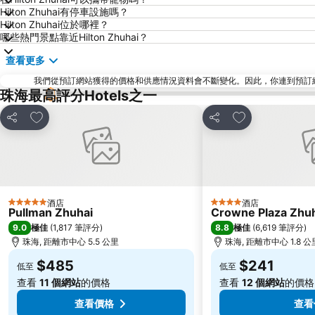
Hilton Zhuhai有停車設施嗎？
Hilton Zhuhai位於哪裡？
哪些熱門景點靠近Hilton Zhuhai？
查看更多
我們從預訂網站獲得的價格和供應情況資料會不斷變化。因此，你連到預訂網站後
珠海最高評分Hotels之一
放到收藏夾
放到收藏夾
分享
分享
酒店
酒店
5 星級
4 星級
Pullman Zhuhai
Crowne Plaza Zhuha
9.0
8.8
極佳
(
1,817 筆評分
)
極佳
(
6,619 筆評分
)
珠海, 距離市中心 5.5 公里
珠海, 距離市中心 1.8 公
$485
$241
低至
低至
查看
11 個網站
的價格
查看
12 個網站
的價格
查看價格
查看