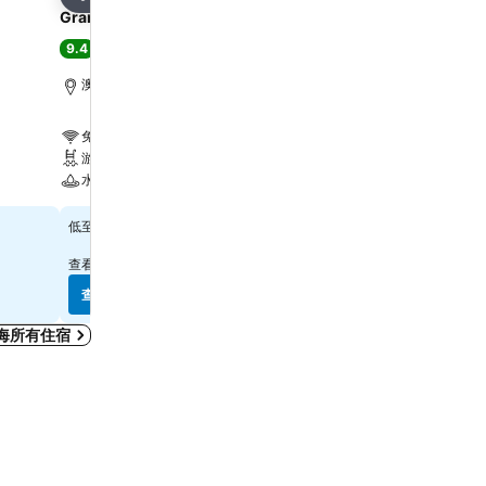
分享
分享
Grand Lisboa Palace Macau
YOHO Treasure Island H
9.4
8.3
極佳
(
5,994 筆評分
)
很好
(
1,014 筆評分
)
澳門, 距離市中心 7.0 公里
澳門, 距離市中心 1.6 公里
免費 Wi-Fi
免費 Wi-Fi
游泳池
游泳池
水療
水療
$796
$597
低至
低至
查看
10 個網站
的價格
查看
8 個網站
的價格
查看價格
查看價格
海所有住宿