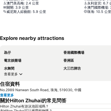
澳門美高梅
:
2.4
公里
永利皇宮
:
6.7
關閘
:
3.9
公里
澳門國際機場
:
威尼斯人綜藝館
:
5.9
公里
珠海
:
10.5
公
Explore nearby attractions
氹仔
香港國際機場
葡京娛樂場
香洲區
水舞間
大三巴牌坊
查看更多
住宿資料
No.2989 Nanwan South Road, 珠海, 519030, 中國
查看更多
關於Hilton Zhuhai的常見問答
Hilton Zhuhai有游泳池區域嗎？
在Hilton Zhuhai可以攜帶寵物嗎？