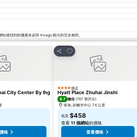
找到的優惠未必與 trivago 顯示的完全相同。
放到收藏夾
分享
酒店
4 星級
i City Center By Ihg
Hyatt Place Zhuhai Jinshi
8.7
極佳
(
767 筆評分
)
里
珠海, 距離市中心 7.6 公里
$458
低至
查看
11 個網站
的價格
價格
查看價格