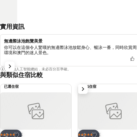
實用資訊
無邊際泳池飽覽美景
你可以在這個令人驚嘆的無邊際泳池放鬆身心、暢泳一番，同時欣賞周
環境和澳門的迷人景色。
內容由人工智能總結，未必百分百準確。
與類似住宿比較
已選住宿
類似住宿
下一步
放到收藏夾
放到收藏夾
酒店
酒店
5 星級
5 星級