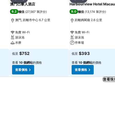
分享
分享
澳門巴黎人酒店
Harbourview Hotel Macau
9.2
9.0
極佳
(
27,567 筆評分
)
極佳
(
13,174 筆評分
)
澳門, 距離市中心 6.7 公里
距離媽閣廟 2.6 公里
免費 Wi-Fi
免費 Wi-Fi
游泳池
游泳池
水療
停車場
$752
$393
低至
低至
查看
10 個網站
的價格
查看
10 個網站
的價格
查看價格
查看價格
查看珠