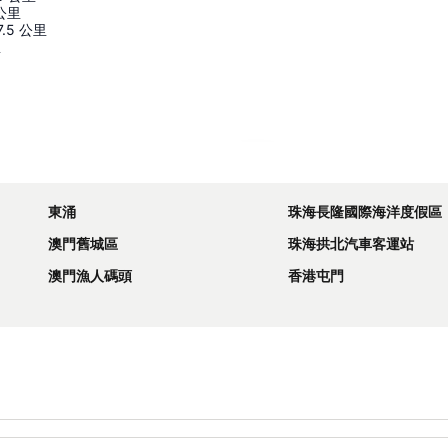
公里
7.5
公里
里
展開地圖
東涌
珠海長隆國際海洋度假區
澳門舊城區
珠海拱北汽車客運站
澳門漁人碼頭
香港屯門