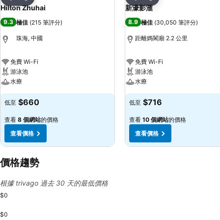
分享
分享
Hilton Zhuhai
新濠影滙
9.3
8.9
極佳
(
215 筆評分
)
極佳
(
30,050 筆評分
)
珠海, 中國
距離媽閣廟 2.2 公里
免費 Wi-Fi
免費 Wi-Fi
游泳池
游泳池
水療
水療
$660
$716
低至
低至
查看
8 個網站
的價格
查看
10 個網站
的價格
查看價格
查看價格
價格趨勢
根據 trivago 過去 30 天的最低價格
$0
$0