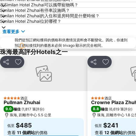
在Similan Hotel Zhuhai可以攜帶寵物嗎？
Gongkoubeian
澳門外港客運碼頭
Similan Hotel Zhuhai有停車設施嗎？
澳門格蘭披治大賽車
澳門旅遊塔
Similan Hotel Zhuhai的入住和退房時間是什麼時候？
Similan Hotel Zhuhai位於哪裡？
斗門區
珠海金灣機場
查看更多
金灣區
九洲港
我們從預訂網站獲得的價格和供應情況資料會不斷變化。因此，你連到
議事廳前地
大嶼山
預訂網站後找到的優惠未必與 trivago 顯示的完全相同。
珠海景山公園
澳門國際機場
珠海最高評分Hotels之一
金蓮花廣場
Zhuhai xiangzhou coach station
分享
放到收藏夾
分享
放到收藏夾
Tai O
Chimelong International Ocean Tourist Resort
媽閣廟
Tung Chung Metro Station
CityGate Outlet
圓明新園
主教山聖堂
總統娛樂場
酒店
酒店
5 星級
4 星級
Pullman Zhuhai
Crowne Plaza Zhuha
井岸
Asia World Expo Center
9.0
8.8
極佳
(
1,817 筆評分
)
極佳
(
6,619 筆評分
)
珠海美人魚雕像
大炮臺
珠海, 距離市中心 5.5 公里
珠海, 距離市中心 1.8 公
Casino Babylon
Zhuhai Sandie Waterfalls
$485
$241
低至
低至
The Third Affiliated Hospital Sun YatSen University
Sun Yat-sen University
查看
11 個網站
的價格
查看
12 個網站
的價格