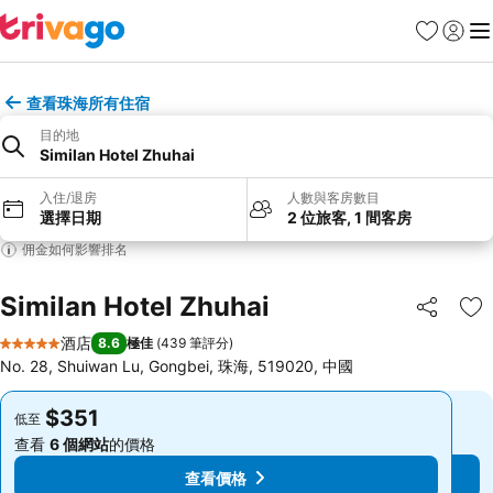
收藏夾
登入
選
查看珠海所有住宿
目的地
Similan Hotel Zhuhai
入住/退房
人數與客房數目
選擇日期
2 位旅客, 1 間客房
佣金如何影響排名
Similan Hotel Zhuhai
分享
放
酒店
8.6
極佳
(
439 筆評分
)
5 星級
No. 28, Shuiwan Lu, Gongbei, 珠海, 519020, 中國
$351
$351
低至
低至
查看
6 個網站
的價格
查看
6 個網站
的價格
查看價格
查看價格