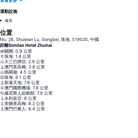
查看更多
運動設施
健美
位置
No. 28, Shuiwan Lu, Gongbei, 珠海, 519020, 中國
距離Similan Hotel Zhuhai
關閘
:
0.9
公里
珠海
:
1.4
公里
大三巴牌坊
:
2.9
公里
澳門美高梅
:
3.8
公里
媽閣廟
:
4.5
公里
珠海
:
6.1
公里
新濠天地
:
7.8
公里
澳門國際機場
:
7.9
公里
威尼斯人綜藝館
:
7.9
公里
永利皇宮
:
8
公里
美獅美高梅
:
8.2
公里
澳門巴黎人
:
8.4
公里