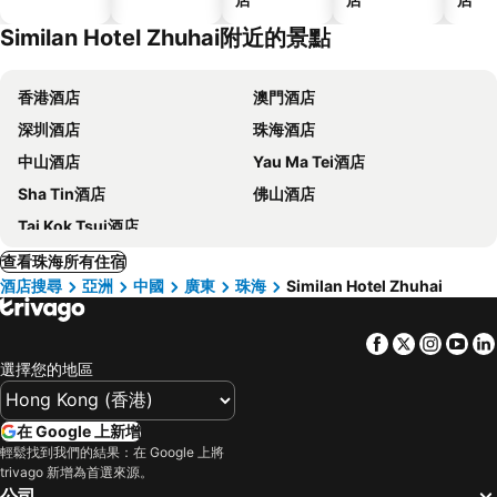
Similan Hotel Zhuhai附近的景點
香港酒店
澳門酒店
深圳酒店
珠海酒店
中山酒店
Yau Ma Tei酒店
Sha Tin酒店
佛山酒店
Tai Kok Tsui酒店
查看珠海所有住宿
酒店搜尋
亞洲
中國
廣東
珠海
Similan Hotel Zhuhai
Facebook
Twitter
Insta
Yo
選擇您的地區
在 Google 上新增
輕鬆找到我們的結果：在 Google 上將
trivago 新增為首選來源。
公司