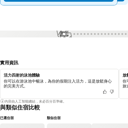
1 / 25
實用資訊
活力四射的泳池體驗
放
你可以在游泳池中暢泳，為你的假期注入活力，這是放鬆身心
你
的完美方式。
旅
內容由人工智能總結，未必百分百準確。
與類似住宿比較
已選住宿
類似住宿