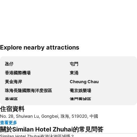
Explore nearby attractions
展開地圖
氹仔
屯門
香港國際機場
東涌
黃金海岸
Cheung Chau
珠海長隆國際海洋度假區
葡京娛樂場
香洲區
澳門舊城區
住宿資料
珠海拱北汽車客運站
水舞間
No. 28, Shuiwan Lu, Gongbei, 珠海, 519020, 中國
大三巴牌坊
澳門漁人碼頭
查看更多
香港屯門
情侣路
關於Similan Hotel Zhuhai的常見問答
珠海灣仔碼頭
新馬路
Similan Hotel Zhuhai有游泳池區域嗎？