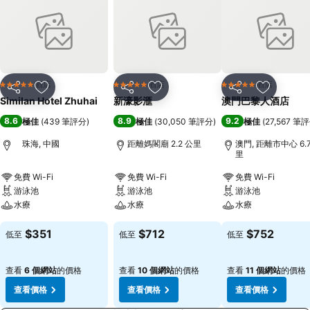
酒店
酒店
酒店
5 星級
5 星級
5 星級
分享
放到收藏夾
分享
放到收藏夾
分享
放到收藏
Similan Hotel Zhuhai
新濠影滙
澳門巴黎人酒店
8.6
8.9
9.2
極佳
(
439 筆評分
)
極佳
(
30,050 筆評分
)
極佳
(
27,567 筆
珠海, 中國
距離媽閣廟 2.2 公里
澳門, 距離市中心 6.
里
免費 Wi-Fi
免費 Wi-Fi
免費 Wi-Fi
游泳池
游泳池
游泳池
水療
水療
水療
$351
$712
$752
低至
低至
低至
查看
6 個網站
的價格
查看
10 個網站
的價格
查看
11 個網站
的價格
查看價格
查看價格
查看價格