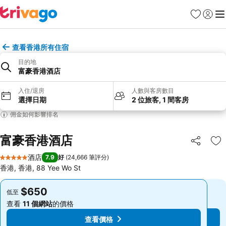
收藏夾
登入
選
查看香港所有住宿
目的地
富豪香港酒店
入住/退房
人數與客房數目
選擇日期
2 位旅客, 1 間客房
佣金如何影響排名
富豪香港酒店
分享
放
酒店
7.9
好
(
24,666 筆評分
)
5 星級
香港, 香港, 88 Yee Wo St
$650
$650
低至
低至
查看
11 個網站
的價格
查看
11 個網站
的價格
查看價格
查看價格