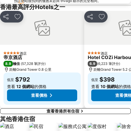
預訂網站後找到的優惠未必與 trivago 顯示的完全相同。
Cheung Chau
羅湖口岸
香港最高評分Hotels之一
Sheung Wan Metro Station
Tsing Yi Metro Station
分享
放到收藏夾
分享
放到收藏夾
寶安區
九龍城
朗豪坊
Causeway Bay Metro Station
世界之窗
東九龍
龍崗區
深圳站
酒店
酒店
5 星級
4 星級
深圳野生動物園
大梅沙海濱公園
帝京酒店
Hotel COZi Harbou
8.9
6.9
極佳
(
57,328 筆評分
)
(
6,223 筆評分
)
皇崗口岸
鹽田區
距離Grand Tower 0.8 公里
距離Grand Tower 5.2
長洲
Lamma Island
$792
$398
低至
低至
香港屯門
Tin Hau Metro Station
查看
12 個網站
的價格
查看
10 個網站
的價格
九龍塘
金銀島酒店站
查看價格
查看價
查看香港所有住宿
其他香港住宿