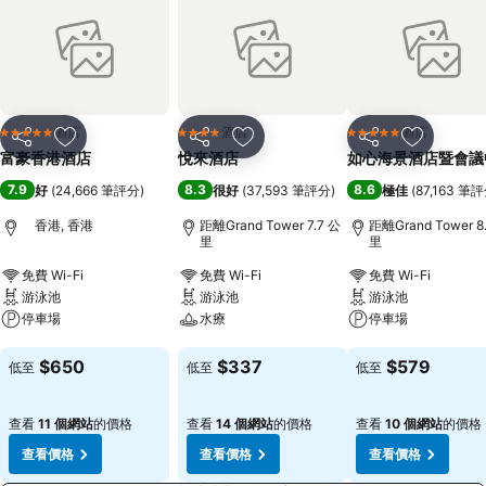
酒店
酒店
酒店
5 星級
4 星級
5 星級
分享
放到收藏夾
分享
放到收藏夾
分享
放到收藏
富豪香港酒店
悅來酒店
如心海景酒店暨會議
7.9
8.3
8.6
好
(
24,666 筆評分
)
很好
(
37,593 筆評分
)
極佳
(
87,163 筆
香港, 香港
距離Grand Tower 7.7 公
距離Grand Tower 8
里
里
免費 Wi-Fi
免費 Wi-Fi
免費 Wi-Fi
游泳池
游泳池
游泳池
停車場
水療
停車場
查看價格
查看價格
查看價格
$650
$337
$579
低至
低至
低至
查看
11 個網站
的價格
查看
14 個網站
的價格
查看
10 個網站
的價格
查看價格
查看價格
查看價格