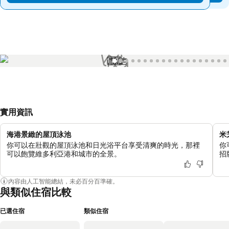
1 / 76
實用資訊
海港景緻的屋頂泳池
米
你可以在壯觀的屋頂泳池和日光浴平台享受清爽的時光，那裡
你
可以飽覽維多利亞港和城市的全景。
招
內容由人工智能總結，未必百分百準確。
與類似住宿比較
已選住宿
類似住宿