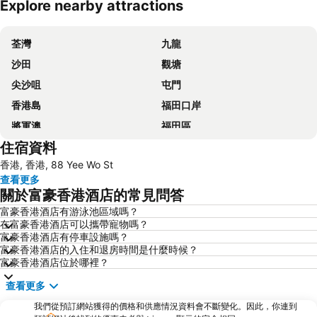
Explore nearby attractions
展開地圖
荃灣
九龍
沙田
觀塘
尖沙咀
屯門
香港島
福田口岸
將軍澳
福田區
住宿資料
Mong Kok Metro Station
香港國際機場
香港, 香港, 88 Yee Wo St
南山區
東涌
查看更多
元朗
紅磡
關於富豪香港酒店的常見問答
天水圍
Wan Chai Metro Station
富豪香港酒店有游泳池區域嗎？
在富豪香港酒店可以攜帶寵物嗎？
海洋公園
深水埗區
富豪香港酒店有停車設施嗎？
黃金海岸
香港迪士尼樂園
富豪香港酒店的入住和退房時間是什麼時候？
富豪香港酒店位於哪裡？
新界
羅湖口岸
查看更多
羅湖
東門步行街
我們從預訂網站獲得的價格和供應情況資料會不斷變化。因此，你連到
North Point Metro Station
中環