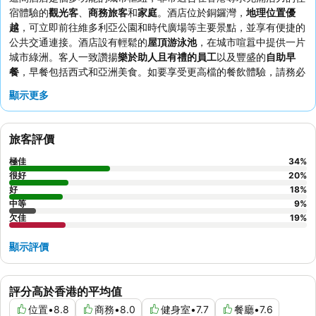
宿體驗的
觀光客
、
商務旅客
和
家庭
。酒店位於銅鑼灣，
地理位置優
越
，可立即前往維多利亞公園和時代廣場等主要景點，並享有便捷的
公共交通連接。酒店設有輕鬆的
屋頂游泳池
，在城市喧囂中提供一片
城市綠洲。客人一致讚揚
樂於助人且有禮的員工
以及豐盛的
自助早
餐
，早餐包括西式和亞洲美食。如要享受更高檔的餐飲體驗，請務必
前往頂樓備受好評的
Alto 88 意大利餐廳
。
顯示更多
旅客評價
極佳
34
%
很好
20
%
好
18
%
中等
9
%
欠佳
19
%
顯示評價
評分高於香港的平均值
位置
•
8.8
商務
•
8.0
健身室
•
7.7
餐廳
•
7.6