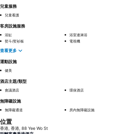
兒童服務
兒童看護
客房設施服務
浴缸
浴室連淋浴
熨斗/熨衫板
電視機
查看更多
運動設施
健美
酒店主題/類型
會議酒店
環保酒店
無障礙設施
無障礙通道
房內無障礙設施
位置
香港, 香港, 88 Yee Wo St
距離富豪香港酒店