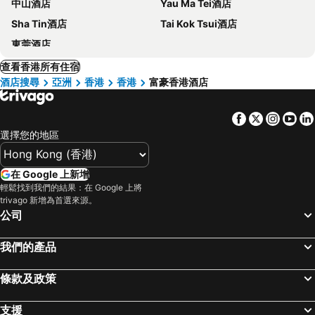
中山酒店
Yau Ma Tei酒店
Sha Tin酒店
Tai Kok Tsui酒店
東莞酒店
查看香港所有住宿
酒店搜尋
亞洲
香港
香港
富豪香港酒店
Facebook
Twitter
Insta
Yo
選擇您的地區
在 Google 上新增
輕鬆找到我們的結果：在 Google 上將
trivago 新增為首選來源。
公司
我們的產品
條款及政策
支援