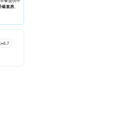
早餐提供中
升級套房
。
務
•
6.7