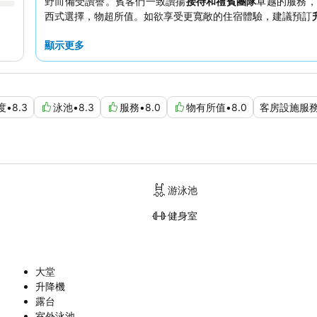
野而備受讚譽。賓客們一致讚揚
接待和禮賓團隊
卓越的服務，
西式選擇，物超所值。如欲享受更寬敞的住宿體驗，建議預訂
顯示更多
度
•
8.3
泳池
•
8.3
服務
•
8.0
物有所值
•
8.0
客房設施服
游泳池
健身室
大堂
升降機
露台
室外泳池