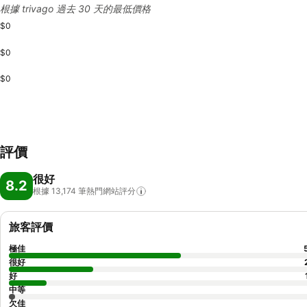
根據 trivago 過去 30 天的最低價格
$0
$0
$0
評價
很好
8.2
根據 13,174
筆熱門網站評分
旅客評價
極佳
很好
好
中等
欠佳