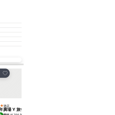
放到收藏夾
放到收藏夾
享
分享
酒店
酒店
星級
3 星級
年廣場 Y 旅舍
華逸酒店
3
6.8
很好
(
6,756 筆評分
)
(
6,887 筆評分
)