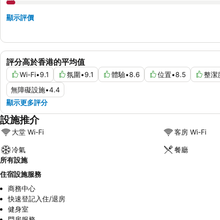
顯示評價
評分高於香港的平均值
Wi-Fi
•
9.1
氛圍
•
9.1
體驗
•
8.6
位置
•
8.5
整潔
無障礙設施
•
4.4
顯示更多評分
設施推介
大堂 Wi-Fi
客房 Wi-Fi
冷氣
餐廳
所有設施
住宿設施服務
商務中心
快速登記入住/退房
健身室
門房服務