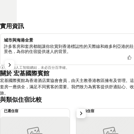
實用資訊
城市與海港全景
許多客房和套房都能讓你欣賞到香港標誌性的天際線和維多利亞港的壯
景色，為你的住宿提供迷人的背景。
內容由人工智能總結，未必百分百準確。
關於 宏基國際賓館
宏基國際賓館為香港酒店業協會會員，由天主教香港教區擁有及管理。這
套房一應俱全，滿足不同賓客的需要。我們致力為賓客提供舒適貼心、收
旅。
與類似住宿比較
已選住宿
類似住宿
下一步