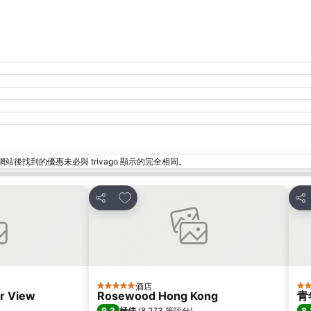
找到的優惠未必與 trivago 顯示的完全相同。
放到收藏夾
分享
分
酒店
5 星級
3 
r View
Rosewood Hong Kong
青
9.3
8.
極佳
(
8,273 筆評分
)