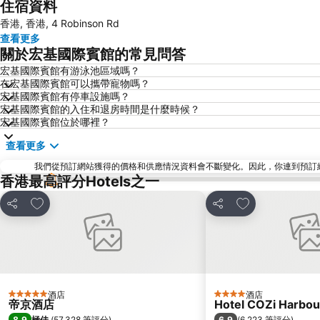
住宿資料
香港, 香港, 4 Robinson Rd
查看更多
關於宏基國際賓館的常見問答
宏基國際賓館有游泳池區域嗎？
在宏基國際賓館可以攜帶寵物嗎？
宏基國際賓館有停車設施嗎？
宏基國際賓館的入住和退房時間是什麼時候？
宏基國際賓館位於哪裡？
查看更多
我們從預訂網站獲得的價格和供應情況資料會不斷變化。因此，你連到預訂網站後
香港最高評分Hotels之一
放到收藏夾
放到收藏夾
分享
分享
酒店
酒店
5 星級
4 星級
帝京酒店
Hotel COZi Harbou
8.9
6.9
極佳
(
57,328 筆評分
)
(
6,223 筆評分
)