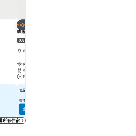
放到收藏夾
放到收藏夾
酒店
酒店
3 星級
4 星級
分享
分享
華逸酒店
Harbour Plaza 8 Degre
6.8
7.9
(
6,887 筆評分
)
好
(
21,867 筆評分
)
距離Grand Tower 6.7 公里
距離Grand Tower 2.2 公
免費 Wi-Fi
免費 Wi-Fi
游泳池
游泳池
停車場
水療
查看價格
查看價格
$280
$557
低至
低至
查看
10 個網站
的價格
查看
12 個網站
的價格
查看價格
查看價格
港所有住宿