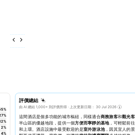
評價總結
由 AI 總結 1,000+ 則評價所得 · 上次更新日期： 30 Jul 2026
55
%
27
%
這間酒店是個多功能的城市樞紐，同樣適合
商務旅客
和
觀光客
12
%
半山區的優越地段，提供一個
方便而寧靜的基地
，可輕鬆前往
2
%
和上環。酒店設施中最受歡迎的是
室外游泳池
，因其宜人的景
4
%