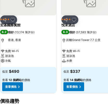
放到收藏夾
放到收藏夾
酒店
酒店
4 星級
4 星級
分享
分享
宏基國際賓館
悅來酒店
8.2
8.3
很好
(
13,174 筆評分
)
很好
(
37,593 筆評分
)
香港, 香港
距離Grand Tower 7.7 公里
免費 Wi-Fi
免費 Wi-Fi
游泳池
游泳池
冷氣
水療
查看價格
查看價格
$490
$337
低至
低至
查看
12 個網站
的價格
查看
14 個網站
的價格
查看價格
查看價格
價格趨勢