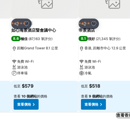
放到收藏夾
放到收藏夾
酒店
酒店
5 星級
4 星級
分享
分享
如心海景酒店暨會議中心
帝景酒店
8.6
8.1
極佳
(
87,163 筆評分
)
很好
(
21,345 筆評分
)
距離Grand Tower 8.1 公里
香港, 距離市中心 12.9 公里
免費 Wi-Fi
免費 Wi-Fi
游泳池
游泳池
停車場
冷氣
查看價格
查看價格
$579
$518
低至
低至
查看
10 個網站
的價格
查看
9 個網站
的價格
查看價格
查看價格
查看香