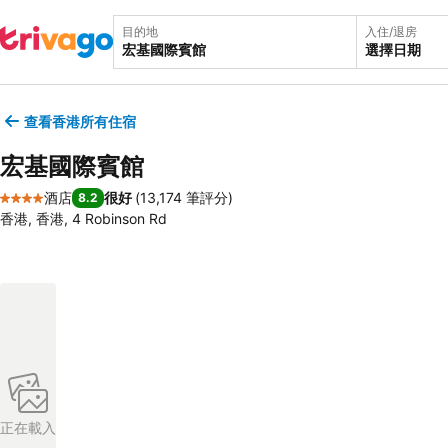
目的地
入住/退房
選擇日期
查看香港所有住宿
宏基國際賓館
酒店
很好
(
13,174 筆評分
)
8.2
4 星級
香港, 香港, 4 Robinson Rd
正在載入