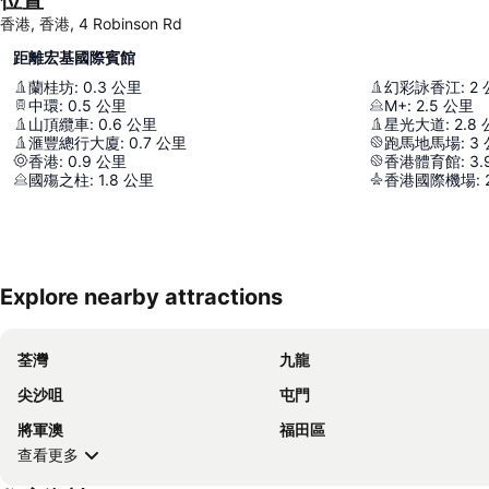
香港, 香港, 4 Robinson Rd
距離宏基國際賓館
蘭桂坊
:
0.3
公里
幻彩詠香江
:
2
中環
:
0.5
公里
M+
:
2.5
公里
山頂纜車
:
0.6
公里
星光大道
:
2.8
滙豐總行大廈
:
0.7
公里
跑馬地馬場
:
3
香港
:
0.9
公里
香港體育館
:
3.
國殤之柱
:
1.8
公里
香港國際機場
:
Explore nearby attractions
荃灣
九龍
尖沙咀
屯門
將軍澳
福田區
查看更多