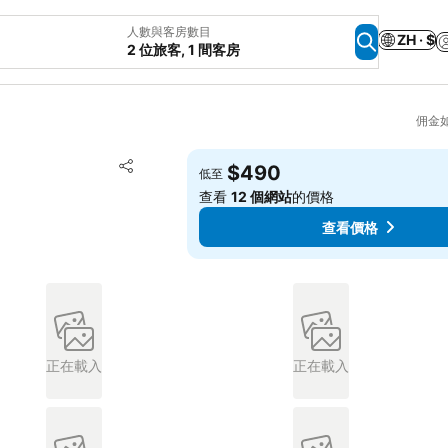
人數與客房數目
ZH · $
2 位旅客, 1 間客房
佣金
放到收藏夾
$490
低至
分享
查看
12 個網站
的價格
查看價格
正在載入
正在載入