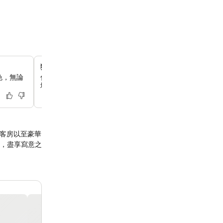
獨家戶外游泳池
色，無論
你可以在季節性開放的戶外游泳池暢泳，那裡有壯觀的城市
城市喧囂中找到一片寧靜的避世之所。
準客房以至豪華
，盡享寫意之