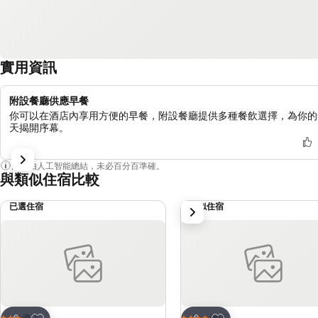
實用資訊
附設餐廳供應早餐
你可以在酒店內享用方便的早餐，附設餐廳提供多種餐飲選擇，為你的
天揭開序幕。
內容由人工智能總結，未必百分百準確。
與類似住宿比較
已選住宿
類似住宿
下一步
放到收藏夾
放到收藏夾
酒店
酒店