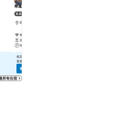
3 星級
4 星級
分享
分享
華逸酒店
Harbour Plaza 8 Degre
6.8
7.9
(
6,887 筆評分
)
好
(
21,867 筆評分
)
距離Grand Tower 6.7 公里
距離Grand Tower 2.2 公
免費 Wi-Fi
免費 Wi-Fi
游泳池
游泳池
停車場
水療
$315
$571
低至
低至
查看
10 個網站
的價格
查看
12 個網站
的價格
查看價格
查看價格
港所有住宿