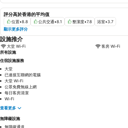
評分高於香港的平均值
位置
•
8.8
公共交通
•
8.1
整潔度
•
7.8
浴室
•
3.7
顯示更多評分
設施推介
大堂 Wi-Fi
客房 Wi-Fi
所有設施
住宿設施服務
大堂
已連接互聯網的電腦
大堂 Wi-Fi
公眾免費無線上網
每日客房清潔
Wi-Fi
查看更多
無障礙設施
無障礙通道