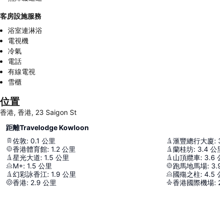
客房設施服務
浴室連淋浴
電視機
冷氣
電話
有線電視
雪櫃
位置
香港, 香港, 23 Saigon St
距離Travelodge Kowloon
佐敦
:
0.1
公里
滙豐總行大廈
:
香港體育館
:
1.2
公里
蘭桂坊
:
3.4
公
星光大道
:
1.5
公里
山頂纜車
:
3.6
M+
:
1.5
公里
跑馬地馬場
:
3.
幻彩詠香江
:
1.9
公里
國殤之柱
:
4.5
香港
:
2.9
公里
香港國際機場
: