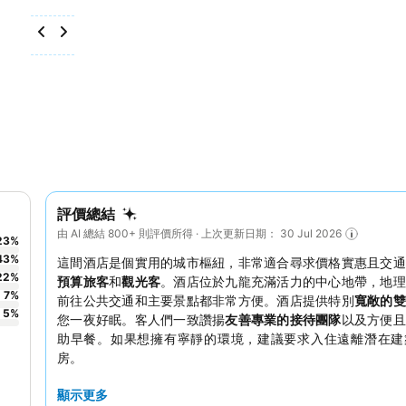
評價總結
由 AI 總結 800+ 則評價所得 · 上次更新日期： 30 Jul 2026
23
%
43
%
這間酒店是個實用的城市樞紐，非常適合尋求價格實惠且交通
22
%
預算旅客
和
觀光客
。酒店位於九龍充滿活力的中心地帶，地理
7
%
前往公共交通和主要景點都非常方便。酒店提供特別
寬敞的雙
5
%
您一夜好眠。客人們一致讚揚
友善專業的接待團隊
以及方便且
助早餐。如果想擁有寧靜的環境，建議要求入住遠離潛在建
房。
顯示更多