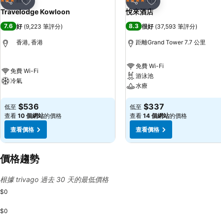
3 星級
4 星級
分享
分享
Travelodge Kowloon
悅來酒店
7.6
8.3
好
(
9,223 筆評分
)
很好
(
37,593 筆評分
)
香港, 香港
距離Grand Tower 7.7 公里
免費 Wi-Fi
免費 Wi-Fi
游泳池
冷氣
水療
$536
$337
低至
低至
查看
10 個網站
的價格
查看
14 個網站
的價格
查看價格
查看價格
價格趨勢
根據 trivago 過去 30 天的最低價格
$0
$0