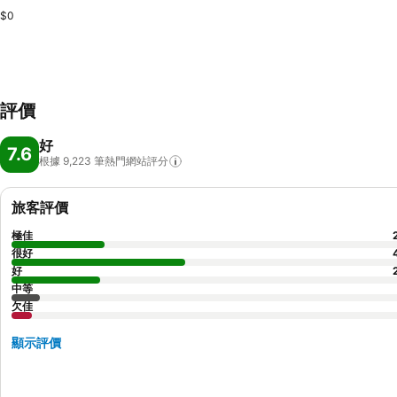
$0
評價
好
7.6
根據 9,223
筆熱門網站評分
旅客評價
極佳
很好
好
中等
欠佳
顯示評價