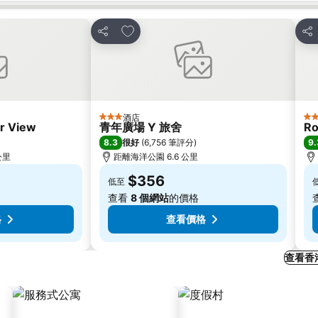
放到收藏夾
分享
分
酒店
3 星級
5 
r View
青年廣場 Y 旅舍
Ro
8.3
9.
很好
(
6,756 筆評分
)
 公里
距離海洋公園 6.6 公里
$356
低至
查看
8 個網站
的價格
格
查看價格
查看香