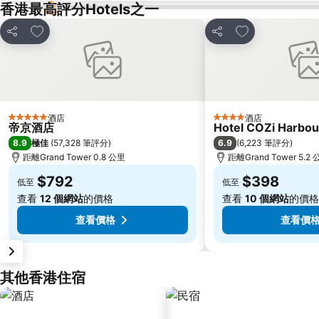
香港最高評分Hotels之一
放到收藏夾
放到收藏夾
分享
分享
酒店
酒店
5 星級
4 星級
帝京酒店
Hotel COZi Harbou
8.9
6.9
極佳
(
57,328 筆評分
)
(
6,223 筆評分
)
距離Grand Tower 0.8 公里
距離Grand Tower 5.2
$792
$398
低至
低至
查看
12 個網站
的價格
查看
10 個網站
的價格
查看價格
查看價
其他香港住宿