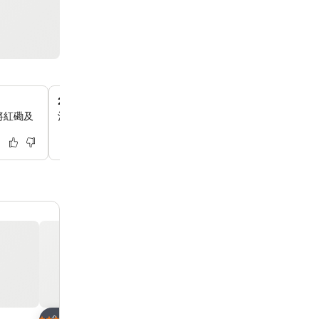
24 小時前台服務
將紅磡及
酒店提供全天候接待服務，確保你隨時都能獲得便利和支援
放到收藏夾
放到收藏夾
酒店
酒店