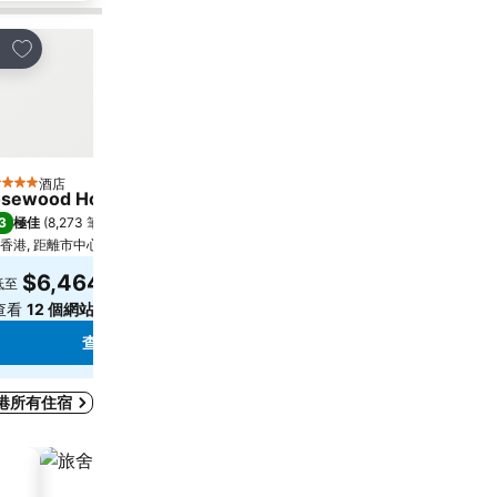
放到收藏夾
放到收藏夾
享
分享
酒店
酒店
星級
5 星級
sewood Hong Kong
Harbour Grand Hong K
3
8.6
極佳
(
8,273 筆評分
)
極佳
(
30,223 筆評分
)
香港, 距離市中心 2.0 公里
距離Grand Tower 3.9 公里
$6,464
$743
低至
低至
查看
12 個網站
的價格
查看
11 個網站
的價格
查看價格
查看價格
港所有住宿