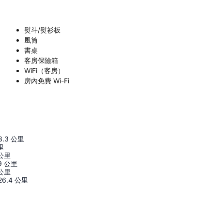
熨斗/熨衫板
風筒
書桌
客房保險箱
WiFi（客房）
房內免費 Wi-Fi
3.3
公里
里
公里
9
公里
公里
26.4
公里