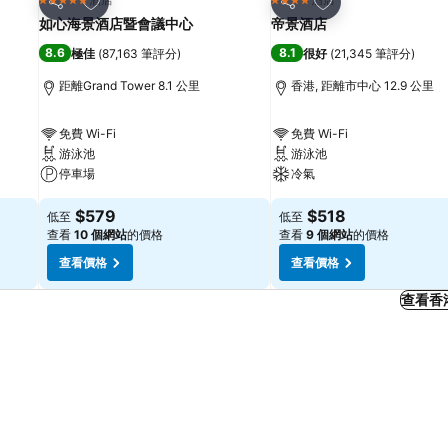
5 星級
4 星級
分享
分享
如心海景酒店暨會議中心
帝景酒店
8.6
8.1
極佳
(
87,163 筆評分
)
很好
(
21,345 筆評分
)
距離Grand Tower 8.1 公里
香港, 距離市中心 12.9 公里
免費 Wi-Fi
免費 Wi-Fi
游泳池
游泳池
停車場
冷氣
$579
$518
低至
低至
查看
10 個網站
的價格
查看
9 個網站
的價格
查看價格
查看價格
查看香