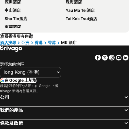
深圳酒店
珠海酒店
中山酒店
Yau Ma Tei酒店
Sha Tin酒店
Tai Kok Tsui酒店
東莞酒店
查看香港所有住宿
酒店搜尋
亞洲
香港
香港
MK 酒店
Facebook
Twitter
Insta
Yo
選擇您的地區
在 Google 上新增
輕鬆找到我們的結果：在 Google 上將
trivago 新增為首選來源。
公司
我們的產品
條款及政策