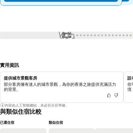
1 / 54
實用資訊
提供城市景觀客房
設
部分客房擁有迷人的城市景觀，為你的香港之旅提供充滿活力
你
的背景。
境
內容由人工智能總結，未必百分百準確。
與類似住宿比較
已選住宿
類似住宿