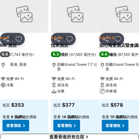
酒店
酒店
酒店
3 星級
4 星級
5 星級
分享
放到收藏夾
分享
放到收藏夾
分享
放到收藏
MK 酒店
悅來酒店
如心海景酒店暨會議
6.6
8.3
8.6
(
7,742 筆評分
)
很好
(
37,593 筆評分
)
極佳
(
87,163 筆
香港, 香港
距離Grand Tower 7.7 公
距離Grand Tower 8
里
里
免費 Wi-Fi
免費 Wi-Fi
免費 Wi-Fi
冷氣
游泳池
游泳池
水療
停車場
查看價格
查看價格
查看價格
$353
$377
$578
低至
低至
低至
查看
8 個網站
的價格
查看
14 個網站
的價格
查看
10 個網站
的價格
查看價格
查看價格
查看價格
查看香港所有住宿