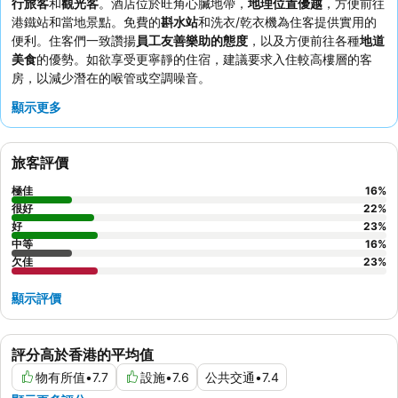
行旅客
和
觀光客
。酒店位於旺角心臟地帶，
地理位置優越
，方便前往
港鐵站和當地景點。免費的
斟水站
和洗衣/乾衣機為住客提供實用的
便利。住客們一致讚揚
員工友善樂助的態度
，以及方便前往各種
地道
美食
的優勢。如欲享受更寧靜的住宿，建議要求入住較高樓層的客
房，以減少潛在的喉管或空調噪音。
顯示更多
旅客評價
極佳
16
%
很好
22
%
好
23
%
中等
16
%
欠佳
23
%
顯示評價
評分高於香港的平均值
物有所值
•
7.7
設施
•
7.6
公共交通
•
7.4