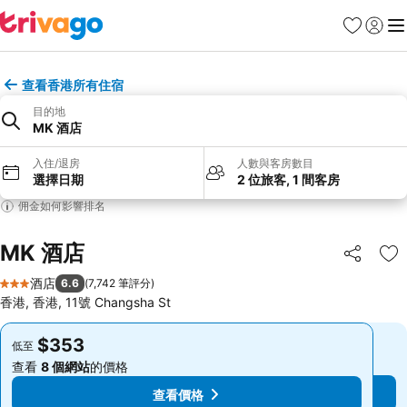
收藏夾
登入
選
查看香港所有住宿
目的地
MK 酒店
入住/退房
人數與客房數目
選擇日期
2 位旅客, 1 間客房
佣金如何影響排名
MK 酒店
分享
放
酒店
6.6
(
7,742 筆評分
)
3 星級
香港, 香港, 11號 Changsha St
$353
$353
低至
低至
查看
8 個網站
的價格
查看
8 個網站
的價格
查看價格
查看價格