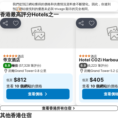
我們從預訂網站獲得的價格和供應情況資料會不斷變化。因此，你連到
North Point Metro Station
中環
預訂網站後找到的優惠未必與 trivago 顯示的完全相同。
Cheung Chau
羅湖口岸
香港最高評分Hotels之一
Sheung Wan Metro Station
Tsing Yi Metro Station
分享
放到收藏夾
分享
放到收藏夾
寶安區
九龍城
朗豪坊
Causeway Bay Metro Station
世界之窗
東九龍
龍崗區
深圳站
酒店
酒店
5 星級
4 星級
深圳野生動物園
大梅沙海濱公園
帝京酒店
Hotel COZi Harbou
8.9
6.9
極佳
(
57,328 筆評分
)
(
6,223 筆評分
)
皇崗口岸
鹽田區
距離Grand Tower 0.8 公里
距離Grand Tower 5.2
長洲
Lamma Island
$812
$405
低至
低至
香港屯門
Tin Hau Metro Station
查看
10 個網站
的價格
查看
10 個網站
的價格
九龍塘
金銀島酒店站
查看價格
查看價
查看香港所有住宿
其他香港住宿