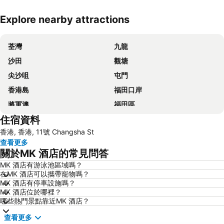
Explore nearby attractions
展開地圖
荃灣
九龍
沙田
觀塘
尖沙咀
屯門
香港島
福田口岸
將軍澳
福田區
住宿資料
Mong Kok Metro Station
香港國際機場
香港, 香港, 11號 Changsha St
南山區
東涌
查看更多
元朗
紅磡
關於MK 酒店的常見問答
天水圍
Wan Chai Metro Station
MK 酒店有游泳池區域嗎？
在MK 酒店可以攜帶寵物嗎？
海洋公園
深水埗區
MK 酒店有停車設施嗎？
黃金海岸
香港迪士尼樂園
MK 酒店位於哪裡？
哪些熱門景點靠近MK 酒店？
新界
羅湖口岸
查看更多
羅湖
東門步行街