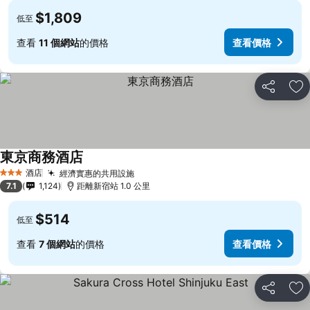
$1,809
低至
查看
11 個網站
的價格
查看價格
分享
放
東京商務酒店
酒店
經濟實惠的共用設施
3 星級
7.1
1,124
距離新宿站 1.0 公里
$514
低至
查看
7 個網站
的價格
查看價格
分享
放