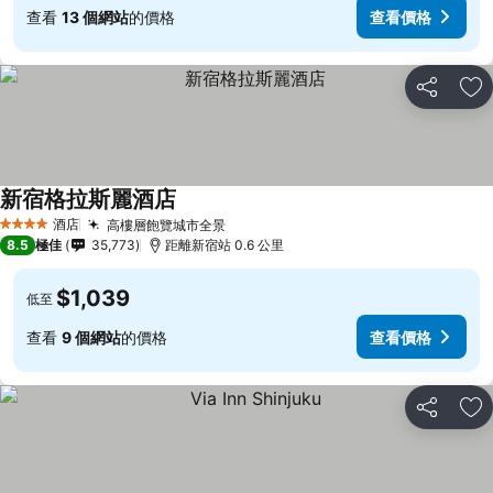
查看
13 個網站
的價格
查看價格
分享
放
新宿格拉斯麗酒店
酒店
高樓層飽覽城市全景
4 星級
8.5
極佳
35,773
距離新宿站 0.6 公里
$1,039
低至
查看
9 個網站
的價格
查看價格
分享
放