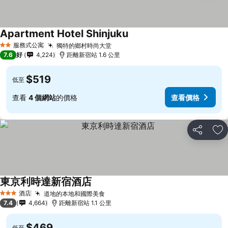
Apartment Hotel Shinjuku
服務式公寓
獨特的鄉村時尚大堂
2 星級
7.6
好
4,224
距離新宿站 1.6 公里
$519
低至
查看
4 個網站
的價格
查看價格
分享
放
東京利時達新宿酒店
酒店
道地的本地和國際美食
3 星級
7.4
4,664
距離新宿站 1.1 公里
$469
低至