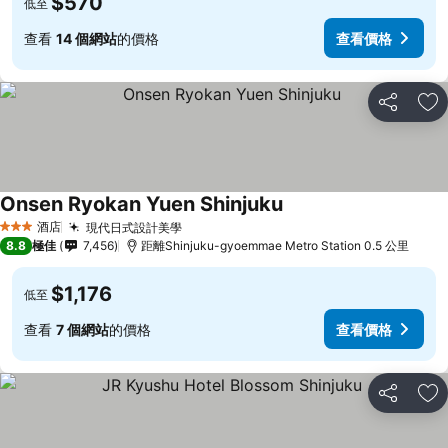
$570
低至
查看
14 個網站
的價格
查看價格
分享
放
Onsen Ryokan Yuen Shinjuku
酒店
現代日式設計美學
3 星級
8.8
極佳
7,456
距離Shinjuku-gyoemmae Metro Station 0.5 公里
$1,176
低至
查看
7 個網站
的價格
查看價格
分享
放