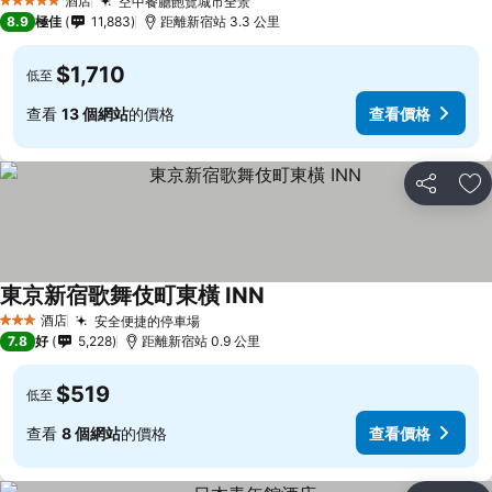
酒店
空中餐廳飽覽城市全景
5 星級
8.9
極佳
11,883
距離新宿站 3.3 公里
$1,710
低至
查看
13 個網站
的價格
查看價格
分享
放
東京新宿歌舞伎町東橫 INN
酒店
安全便捷的停車場
3 星級
7.8
好
5,228
距離新宿站 0.9 公里
$519
低至
查看
8 個網站
的價格
查看價格