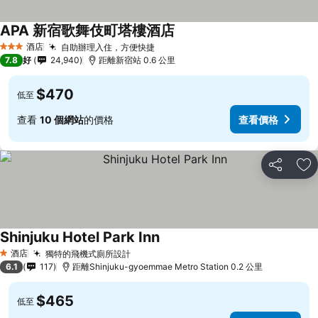
APA 新宿歌舞伎町塔樓酒店
酒店
自助辦理入住，方便快捷
3 星級
7.8
好
24,940
距離新宿站 0.6 公里
$470
低至
查看
10 個網站
的價格
查看價格
分享
放
Shinjuku Hotel Park Inn
酒店
獨特的飛機式廁所設計
1 星級
6.1
117
距離Shinjuku-gyoemmae Metro Station 0.2 公里
$465
低至