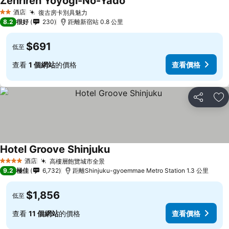
Zenriren Yoyogi-No-Yado
酒店
復古房卡別具魅力
2 星級
8.2
很好
230
距離新宿站 0.8 公里
$691
低至
查看
1 個網站
的價格
查看價格
分享
放
Hotel Groove Shinjuku
酒店
高樓層飽覽城市全景
4 星級
9.2
極佳
6,732
距離Shinjuku-gyoemmae Metro Station 1.3 公里
$1,856
低至
查看
11 個網站
的價格
查看價格