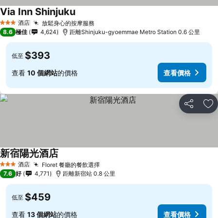
Via Inn Shinjuku
酒店
放鬆身心的按摩服務
3 星級
8.6
極佳
4,624
距離Shinjuku-gyoemmae Metro Station 0.6 公里
$393
低至
查看
10 個網站
的價格
查看價格
分享
放
新宿陽光酒店
酒店
Floret 餐廳的餐飲選擇
3 星級
7.6
好
4,771
距離新宿站 0.8 公里
$459
低至
查看
13 個網站
的價格
查看價格