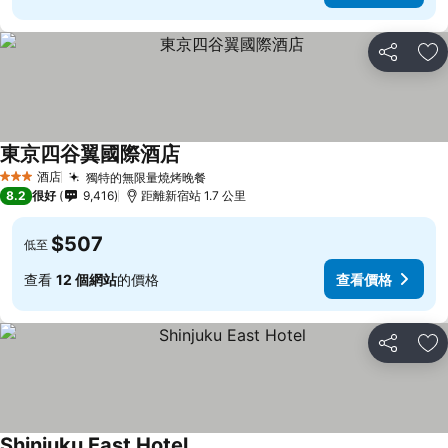
分享
放
東京四谷翼國際酒店
酒店
獨特的無限量燒烤晚餐
3 星級
8.2
很好
9,416
距離新宿站 1.7 公里
$507
低至
查看
12 個網站
的價格
查看價格
分享
放
Shinjuku East Hotel