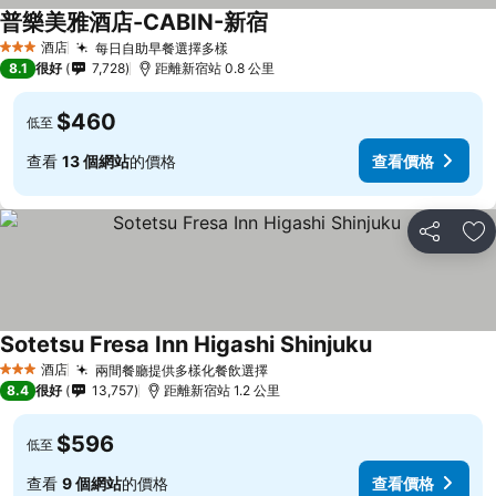
普樂美雅酒店-CABIN-新宿
酒店
每日自助早餐選擇多樣
3 星級
8.1
很好
7,728
距離新宿站 0.8 公里
$460
低至
查看
13 個網站
的價格
查看價格
分享
放
Sotetsu Fresa Inn Higashi Shinjuku
酒店
兩間餐廳提供多樣化餐飲選擇
3 星級
8.4
很好
13,757
距離新宿站 1.2 公里
$596
低至
查看
9 個網站
的價格
查看價格