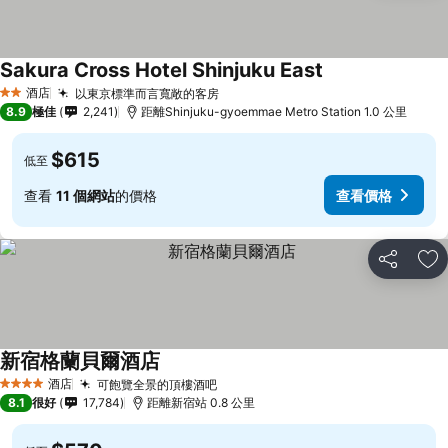
Sakura Cross Hotel Shinjuku East
酒店
以東京標準而言寬敞的客房
2 星級
8.9
極佳
2,241
距離Shinjuku-gyoemmae Metro Station 1.0 公里
$615
低至
查看
11 個網站
的價格
查看價格
分享
放
新宿格蘭貝爾酒店
酒店
可飽覽全景的頂樓酒吧
4 星級
8.1
很好
17,784
距離新宿站 0.8 公里