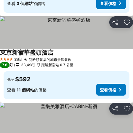
查看
3 個網站
的價格
查看價格
分享
放
東京新宿華盛頓酒店
酒店
曼哈頓餐桌的城市景觀餐飲
4 星級
7.6
好
33,498
距離新宿站 0.7 公里
$592
低至
查看
11 個網站
的價格
查看價格
分享
放