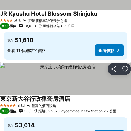
JR Kyushu Hotel Blossom Shinjuku
酒店
距離新宿車站僅幾步之遙
4 星級
8.9
極佳
18,011
距離新宿站 0.3 公里
$1,610
低至
查看
11 個網站
的價格
查看價格
分享
放
東京新大谷行政禪套房酒店
酒店
豐富的酒店設施
5 星級
9.3
極佳
955
距離Shinjuku-gyoemmae Metro Station 2.2 公里
$3,614
低至