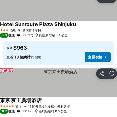
分享
放
Hotel Sunroute Plaza Shinjuku
酒店
新宿黃金地段
3 星級
8.6
極佳
38,837
距離新宿站 0.4 公里
$963
低至
查看
13 個網站
的價格
查看價格
熱門選擇
分享
放
東京京王廣場酒店
酒店
11 間餐廳提供多樣化餐飲選擇
5 星級
8.7
極佳
36,147
距離新宿站 0.5 公里