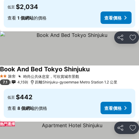
$2,034
低至
查看
1 個網站
的價格
查看價格
分享
放
Book And Bed Tokyo Shinjuku
旅舍
時尚公共休息室，可欣賞城市景觀
2 星級
7.1
4,159
距離Shinjuku-gyoemmae Metro Station 1.2 公里
$442
低至
查看
8 個網站
的價格
查看價格
熱門選擇
分享
放