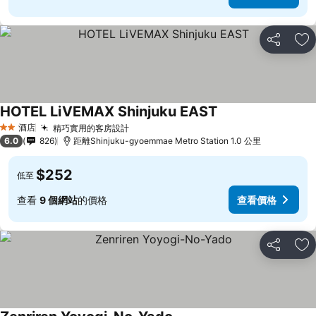
分享
放
HOTEL LiVEMAX Shinjuku EAST
酒店
精巧實用的客房設計
2 星級
6.0
826
距離Shinjuku-gyoemmae Metro Station 1.0 公里
$252
低至
查看
9 個網站
的價格
查看價格
分享
放