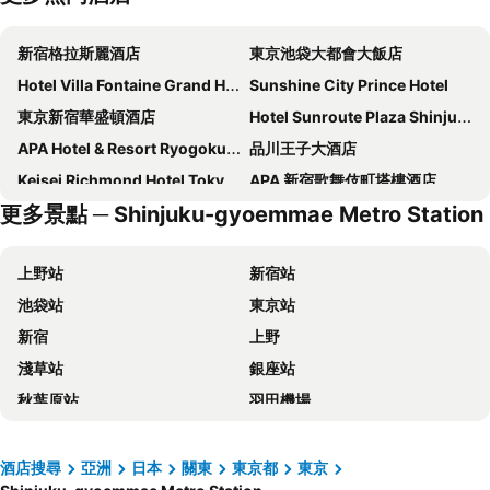
新宿格拉斯麗酒店
東京池袋大都會大飯店
Hotel Villa Fontaine Grand Haneda Airport
Sunshine City Prince Hotel
東京新宿華盛頓酒店
Hotel Sunroute Plaza Shinjuku
APA Hotel & Resort Ryogoku Ekimae Tower
品川王子大酒店
Keisei Richmond Hotel Tokyo Kinshicho
APA 新宿歌舞伎町塔樓酒店
更多景點 ─ Shinjuku-gyoemmae Metro Station
Hotel Villa Fontaine Grand Tokyo-ariake
DEL style Ikebukuro Higashiguchi by Daiwa Roynet Hotel
Tokyo Bay Shiomi Prince Hotel
Richmond Hotel Premier Tokyo Schole
上野站
新宿站
東京京王廣場酒店
東京黎凡特東武酒店
池袋站
東京站
上野站百夫長 SPA 酒店
上野寶石酒店
新宿
上野
Dormy Inn Ikebukuro
世紀南悅酒店
淺草站
銀座站
上野三井花園酒店
Onsen Ryokan Yuen Shinjuku
秋葉原站
羽田機場
JR Kyushu Hotel Blossom Shinjuku
池袋百夫長酒店
品川站
河口湖
東京圓頂酒店
格蘭德城市酒店
澀谷站
成田國際機場
新宿格蘭貝爾酒店
Hotel Groove Shinjuku
酒店搜尋
亞洲
日本
關東
東京都
東京