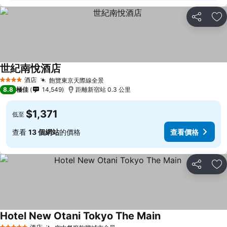
分享
放
世紀南悅酒店
酒店
飽覽東京天際線全景
4 星級
8.8
極佳
14,549
距離新宿站 0.3 公里
$1,371
低至
查看
13 個網站
的價格
查看價格
分享
放
Hotel New Otani Tokyo The Main