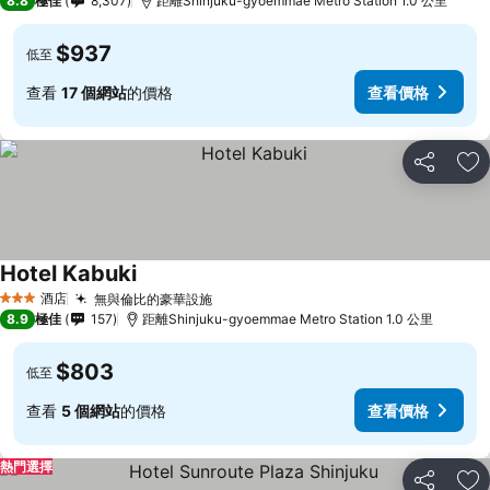
8.8
極佳
8,307
距離Shinjuku-gyoemmae Metro Station 1.0 公里
$937
低至
查看
17 個網站
的價格
查看價格
分享
放
Hotel Kabuki
酒店
無與倫比的豪華設施
3 星級
8.9
極佳
157
距離Shinjuku-gyoemmae Metro Station 1.0 公里
$803
低至
查看
5 個網站
的價格
查看價格
熱門選擇