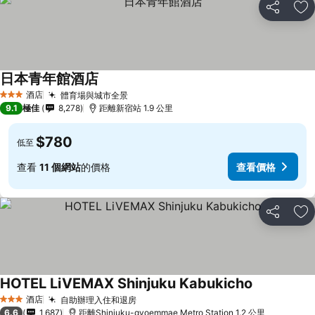
分享
放
日本青年館酒店
酒店
體育場與城市全景
3 星級
9.1
極佳
8,278
距離新宿站 1.9 公里
$780
低至
查看
11 個網站
的價格
查看價格
分享
放
HOTEL LiVEMAX Shinjuku Kabukicho
酒店
自助辦理入住和退房
3 星級
6.6
1,687
距離Shinjuku-gyoemmae Metro Station 1.2 公里