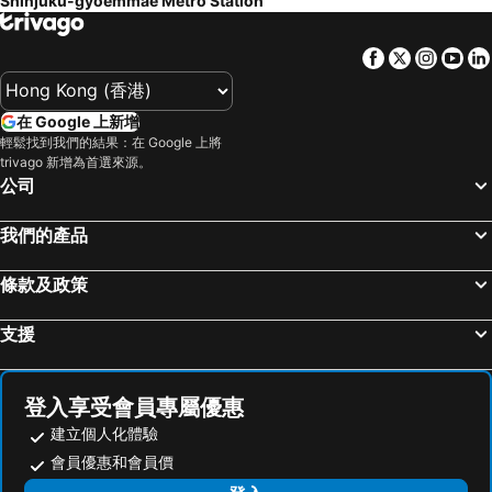
Shinjuku-gyoemmae Metro Station
錦系釘站
草津溫泉
Almont Hotel Nippori
APA Hotel Ueno Ekimae
橫濱車站
東京迪士尼
La Vista Tokyo Bay
Sakura Hotel Nippori
Facebook
Twitter
Insta
Yo
新橋站
Gala湯澤車站
新宿王子大酒店
上野御徒町溫泉多米旅館
Fujisan sacred place and source of artistic inspiration
箱根湯本溫泉
大森頂級住宿飯店 (原名大森藝術飯店)
TKP 日暮里站前 APA 酒店
在 Google 上新增
日本橋站
Shibuya
OMO5 Tokyo Otsuka by Hoshino Resorts
Tosei Hotel Cocone Ueno
輕鬆找到我們的結果：在 Google 上將
trivago 新增為首選來源。
Haneda Airport International Terminal Station
長野車站
APA Hotel Sugamo Ekimae
APA Hotel Yamanote Otsuka Ekimae Tower
公司
淺草寺
熱海溫泉
APA Hotel Asakusa Tawaramachi Ekimae
康西莉亞池袋大師別墅酒店
赤坂站
東京巨蛋城
HOTEL MYSTAYS 龜戶
Keisei Richmond Hotel Tokyo Monzennakacho
我們的產品
苗場滑雪場
靜岡車站
Hotel Resol Ueno
池袋東急 Stay 酒店
條款及政策
六本木車站
原宿站
帝國酒店
Remm Akihabara
羽田機場 東京國際機場
幕張展覽館
KOKO HOTEL Ikebukuro
Mitsui Garden Hotel Gotanda
支援
築地魚市場
東京王子大飯店滑雪區
Toyoko Inn Tokyo Shinjuku gyoemmae eki 3 ban Deguchi
Book Tea Bed SHINJUKU-GYOEN
御台場 (台場)
伊豆溫泉
N.U.T.S. 城市酒店
東京新宿御苑前 APA 酒店
登入享受會員專屬優惠
強羅溫泉
Kawasaki Station
Shinjuku Hotel Park Inn
Hotel Rocks
建立個人化體驗
Narita International Airport
Shiga - kogen
9h nine hours woman Shinjuku
&Here SHINJUKU
會員優惠和會員價
東京迪士尼海洋
太陽城
Pod Select Hotel Shinjuku
Residence Hotel Will Shinjuku