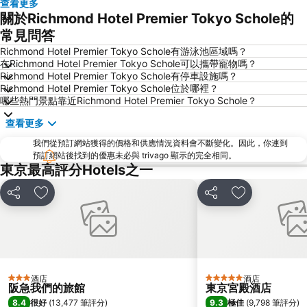
查看更多
東京迪士尼
新橋站
關於Richmond Hotel Premier Tokyo Schole的
日本橋站
Shibuya
常見問答
Haneda Airport International Terminal Station
淺草寺
Richmond Hotel Premier Tokyo Schole有游泳池區域嗎？
在Richmond Hotel Premier Tokyo Schole可以攜帶寵物嗎？
赤坂站
東京巨蛋城
Richmond Hotel Premier Tokyo Schole有停車設施嗎？
Richmond Hotel Premier Tokyo Schole位於哪裡？
六本木車站
原宿站
哪些熱門景點靠近Richmond Hotel Premier Tokyo Schole？
羽田機場 東京國際機場
幕張展覽館
查看更多
築地魚市場
御台場 (台場)
我們從預訂網站獲得的價格和供應情況資料會不斷變化。因此，你連到
Kawasaki Station
東京迪士尼海洋
預訂網站後找到的優惠未必與 trivago 顯示的完全相同。
東京最高評分Hotels之一
Nippori Station
太陽城
Tachikawa Station
Gotanda Station
分享
放到收藏夾
分享
放到收藏夾
赤羽站
Omiya Station
Ginza Metro Station
東京晴空塔
Ikebukuro Metro Station
惠比壽站
水道橋站
Shinjuku-gyoemmae Metro Station
酒店
酒店
3 星級
5 星級
阪急我們的旅館
東京宮殿酒店
Shinagawa
Hamamatsucho station
8.4
9.3
很好
(
13,477 筆評分
)
極佳
(
9,798 筆評分
)