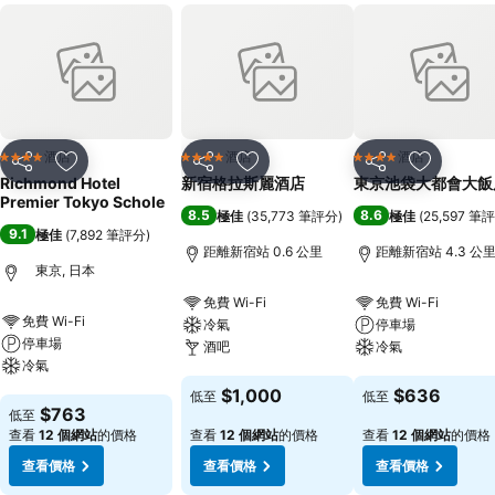
酒店
酒店
酒店
4 星級
4 星級
4 星級
分享
放到收藏夾
分享
放到收藏夾
分享
放到收藏
Richmond Hotel
新宿格拉斯麗酒店
東京池袋大都會大飯
Premier Tokyo Schole
8.5
8.6
極佳
(
35,773 筆評分
)
極佳
(
25,597 筆
9.1
極佳
(
7,892 筆評分
)
距離新宿站 0.6 公里
距離新宿站 4.3 公
東京, 日本
免費 Wi-Fi
免費 Wi-Fi
免費 Wi-Fi
冷氣
停車場
停車場
酒吧
冷氣
冷氣
查看價格
查看價格
$1,000
$636
低至
低至
查看價格
$763
低至
查看
12 個網站
的價格
查看
12 個網站
的價格
查看
12 個網站
的價格
查看價格
查看價格
查看價格