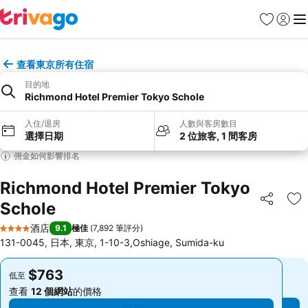
收藏夾
登入
選
查看東京所有住宿
目的地
Richmond Hotel Premier Tokyo Schole
入住/退房
人數與客房數目
選擇日期
2 位旅客, 1 間客房
佣金如何影響排名
Richmond Hotel Premier Tokyo
Schole
分享
放
酒店
9.1
極佳
(
7,892 筆評分
)
4 星級
131-0045, 日本, 東京, 1-10-3,Oshiage, Sumida-ku
$763
$763
低至
低至
查看
12 個網站
的價格
查看
12 個網站
的價格