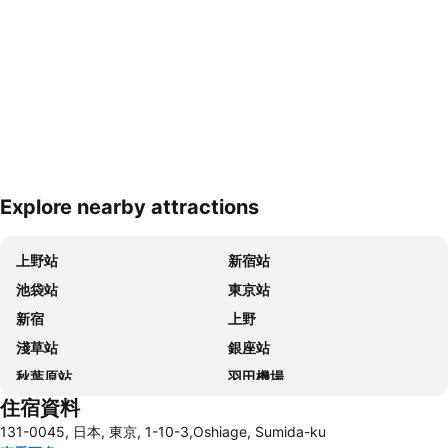
Explore nearby attractions
展開地圖
上野站
新宿站
池袋站
東京站
新宿
上野
淺草站
銀座站
秋葉原站
羽田機場
住宿資料
品川站
澀谷站
131-0045, 日本, 東京, 1-10-3,Oshiage, Sumida-ku
錦系釘站
橫濱車站