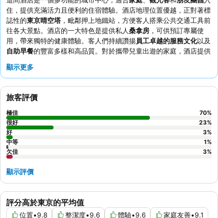
住，提供充滿活力且便利的住宿體驗。酒店地理位置優越，正對著標
誌性的
東京晴空塔
，毗鄰押上地鐵站，方便客人搭乘公共交通工具前
往各大景點。酒店的一大特色是提供私人
桑拿房
，可供預訂專屬使
用，帶來獨特的健康體驗。客人們持續讚揚
員工卓越的服務文化
以及
自助早餐
的豐富多樣和高品質。對於攜帶兒童出遊的家庭，酒店提供
貼心的
兒童設施
，並為兒童提供免費住宿和早餐的選擇。
顯示更多
旅客評價
極佳
70
%
很好
23
%
好
3
%
中等
1
%
欠佳
3
%
顯示評價
評分高於東京的平均值
位置
•
9.8
整潔度
•
9.6
體驗
•
9.6
家庭友善
•
9.1