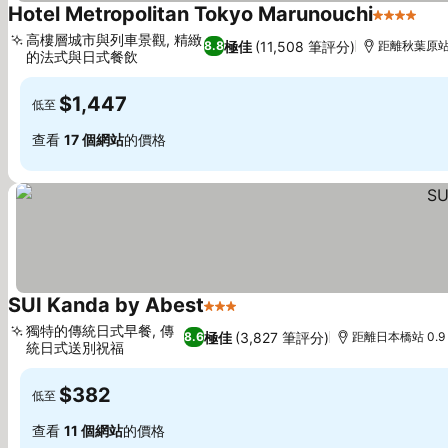
Hotel Metropolitan Tokyo Marunouchi
4 星級
查
高樓層城市與列車景觀, 精緻
極佳
(11,508 筆評分)
8.8
距離秋葉原站 
的法式與日式餐飲
查看價格
$1,447
低至
查看
17 個網站
的價格
SUI Kanda by Abest
3 星級
查看價格
獨特的傳統日式早餐, 傳
極佳
(3,827 筆評分)
8.6
距離日本橋站 0.9
統日式送別祝福
查看價格
$382
低至
查看
11 個網站
的價格