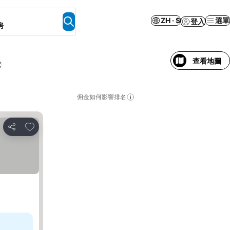
ZH · $
選單
登入
房
查看地圖
款
佣金如何影響排名
放到收藏夾
分享