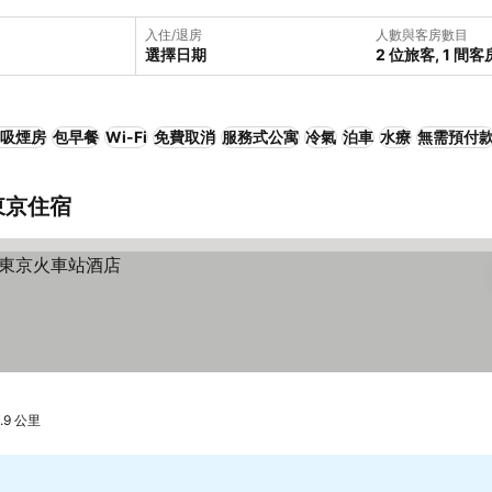
入住/退房
人數與客房數目
選擇日期
2 位旅客, 1 間客
吸煙房
包早餐
Wi-Fi
免費取消
服務式公寓
冷氣
泊車
水療
無需預付
東京住宿
.9 公里