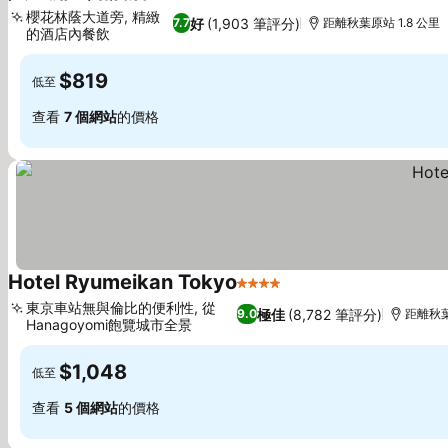
3 星級
查看價格
櫻花林蔭大道旁, 精緻
好
(1,903 筆評分)
7.7
距離秋葉原站 1.8 公里
的酒店內餐飲
查看價格
$819
低至
查看
7 個網站
的價格
Hotel Ryumeikan Tokyo
4 星級
查看價格
東京車站無與倫比的便利性, 從
極佳
(8,782 筆評分)
9.0
距離秋葉
Hanagoyomi飽覽城市全景
查看價格
$1,048
低至
查看
5 個網站
的價格