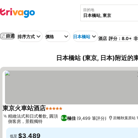
目的地
篩選
排序方式
價格
日本橋站
酒店
評分：8.0+
非
日本橋站 (東京, 日本)附近的
東京火車站酒店
5 星級
查看價格
精緻法式和日式餐飲, 圓頂
極佳
(9,499 筆評分)
9.4
距離秋葉原站 1
側客房，景觀獨特
查看價格
$3,489
低至