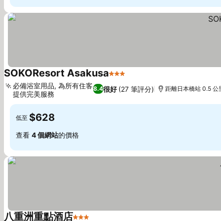
SOKOResort Asakusa
3 星級
查看價格
必備浴室用品, 為所有住客
很好
(27 筆評分)
8.4
距離日本橋站 0.5 公
提供完美服務
查看價格
$628
低至
查看
4 個網站
的價格
八重洲重點酒店