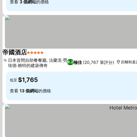
查看
3 個網站
的價格
帝國酒店
5 星級
查看價格
日本首間自助餐餐廳, 法蘭克·勞
極佳
(20,767 筆評分)
9.2
距離秋葉原
埃德·賴特的建築傳奇
查看價格
$1,765
低至
查看
13 個網站
的價格