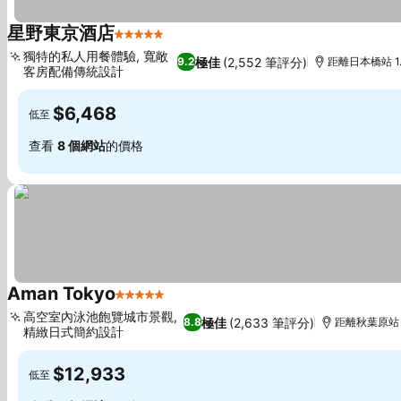
星野東京酒店
5 星級
查看價格
獨特的私人用餐體驗, 寬敞
極佳
(2,552 筆評分)
9.2
距離日本橋站 1
客房配備傳統設計
查看價格
$6,468
低至
查看
8 個網站
的價格
Aman Tokyo
5 星級
查看價格
高空室內泳池飽覽城市景觀,
極佳
(2,633 筆評分)
8.8
距離秋葉原站 1
精緻日式簡約設計
查看價格
$12,933
低至