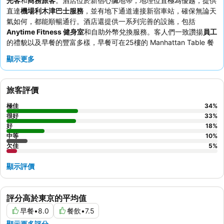
光客
和
商務旅客
。酒店位於新宿心臟地帶，地理位置極為優越，提供
直達
機場利木津巴士服務
，並有地下通道連接新宿車站，確保無論天
氣如何，都能順暢通行。酒店還提供一系列完善的設施，包括
Anytime Fitness 健身室
和自助外幣兌換服務。客人們一致讚揚
員工
的禮貌以及早餐的豐富多樣，早餐可在25樓的 Manhattan Table 餐
廳享用，並可欣賞城市全景。如欲享受更寧靜的住宿體驗，客人應考
顯示更多
慮要求入住避開主要街道的客房。
旅客評價
極佳
34
%
很好
33
%
好
18
%
中等
10
%
欠佳
5
%
顯示評價
評分高於東京的平均值
早餐
•
8.0
餐飲
•
7.5
顯示更多評分