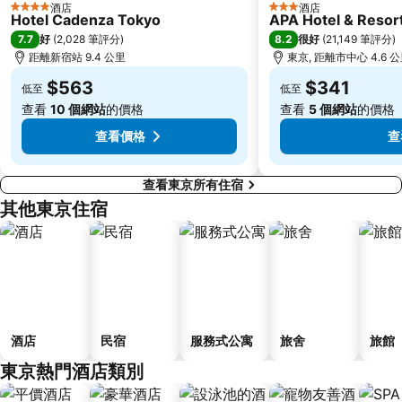
酒店
酒店
4 星級
3 星級
Hotel Cadenza Tokyo
APA Hotel & Reso
水道橋站
Shinjuku-gyoemmae Metro Station
7.7
8.2
好
(
2,028 筆評分
)
很好
(
21,149 筆評分
)
Shinagawa
Hamamatsucho station
距離新宿站 9.4 公里
東京, 距離市中心 4.6 
Ofuna Station
Nishi-Kasai Metro Station
$563
$341
低至
低至
Fujisawa Station
Shimbashi Metro Station
查看
10 個網站
的價格
查看
5 個網站
的價格
Chiba Station
Toyosu Station
查看價格
查
查看東京所有住宿
其他東京住宿
酒店
民宿
服務式公寓
旅舍
旅館
東京熱門酒店類別