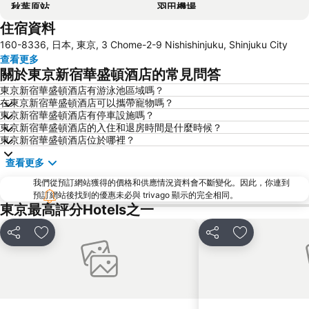
秋葉原站
羽田機場
住宿資料
品川站
澀谷站
160-8336, 日本, 東京, 3 Chome-2-9 Nishishinjuku, Shinjuku City
錦系釘站
橫濱車站
查看更多
東京迪士尼
新橋站
關於東京新宿華盛頓酒店的常見問答
日本橋站
Shibuya
東京新宿華盛頓酒店有游泳池區域嗎？
在東京新宿華盛頓酒店可以攜帶寵物嗎？
Haneda Airport International Terminal Station
淺草寺
東京新宿華盛頓酒店有停車設施嗎？
赤坂站
東京巨蛋城
東京新宿華盛頓酒店的入住和退房時間是什麼時候？
東京新宿華盛頓酒店位於哪裡？
六本木車站
原宿站
查看更多
羽田機場 東京國際機場
幕張展覽館
我們從預訂網站獲得的價格和供應情況資料會不斷變化。因此，你連到
築地魚市場
御台場 (台場)
預訂網站後找到的優惠未必與 trivago 顯示的完全相同。
Kawasaki Station
東京迪士尼海洋
東京最高評分Hotels之一
太陽城
Nippori Station
分享
放到收藏夾
分享
放到收藏夾
Tachikawa Station
Gotanda Station
赤羽站
Omiya Station
Ginza Metro Station
Ikebukuro Metro Station
東京晴空塔
惠比壽站