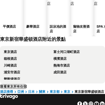
平價酒店
豪華酒店
設泳池的酒
寵物友善酒
SPA
店
店
店
東京新宿華盛頓酒店附近的景點
東京酒店
富士河口湖町酒店
箱根酒店
橫濱酒店
川崎酒店
熱海市酒店
浦安市酒店
成田酒店
禦殿場酒店
查看東京所有住宿
酒店搜尋
亞洲
日本
關東
東京都
東京
東京新宿華盛頓酒店
Facebook
Twitter
Insta
Yo