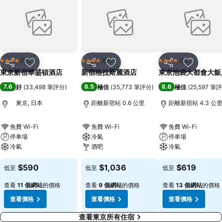
酒店
酒店
酒店
4 星級
4 星級
4 星級
分享
放到收藏夾
分享
放到收藏夾
分享
放到收藏
東京新宿華盛頓酒店
新宿格拉斯麗酒店
東京池袋大都會大飯
7.6
8.5
8.6
好
(
33,498 筆評分
)
極佳
(
35,773 筆評分
)
極佳
(
25,597 筆
東京, 日本
距離新宿站 0.6 公里
距離新宿站 4.3 公
免費 Wi-Fi
免費 Wi-Fi
免費 Wi-Fi
停車場
冷氣
停車場
冷氣
酒吧
冷氣
$590
$1,036
$619
低至
低至
低至
查看
11 個網站
的價格
查看
9 個網站
的價格
查看
13 個網站
的價格
查看價格
查看價格
查看價格
查看東京所有住宿