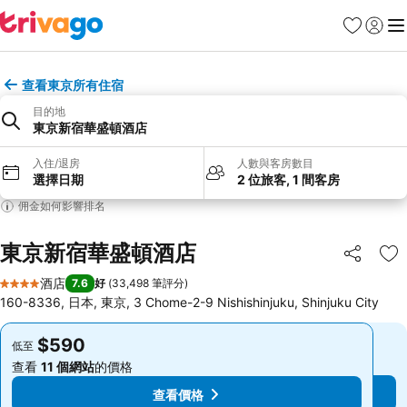
收藏夾
登入
選
查看東京所有住宿
目的地
東京新宿華盛頓酒店
入住/退房
人數與客房數目
選擇日期
2 位旅客, 1 間客房
佣金如何影響排名
東京新宿華盛頓酒店
分享
放
酒店
7.6
好
(
33,498 筆評分
)
4 星級
160-8336, 日本, 東京, 3 Chome-2-9 Nishishinjuku, Shinjuku City
$590
$590
低至
低至
查看
11 個網站
的價格
查看
11 個網站
的價格
查看價格
查看價格