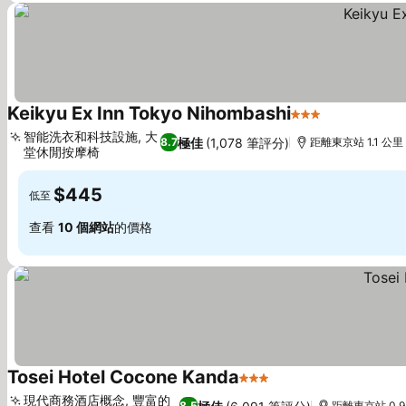
Keikyu Ex Inn Tokyo Nihombashi
3 星級
智能洗衣和科技設施, 大
極佳
(1,078 筆評分)
8.7
距離東京站 1.1 公里
堂休閒按摩椅
$445
低至
查看
10 個網站
的價格
Tosei Hotel Cocone Kanda
3 星級
現代商務酒店概念, 豐富的
8.5
距離東京站 0.9