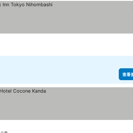
查看
 公里