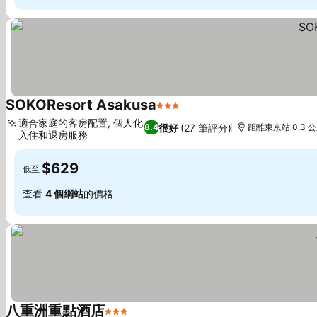
SOKOResort Asakusa
3 星級
適合家庭的客房配置, 個人化
很好
(27 筆評分)
8.4
距離東京站 0.3 
入住和退房服務
$629
低至
查看
4 個網站
的價格
八重洲重點酒店