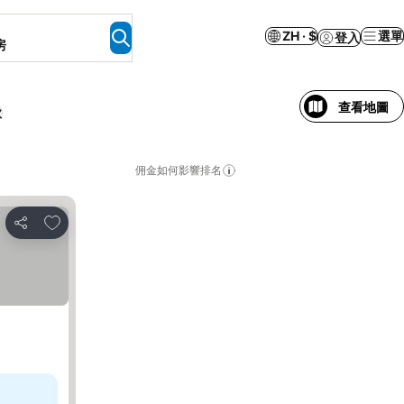
ZH · $
選單
登入
房
查看地圖
款
佣金如何影響排名
放到收藏夾
分享