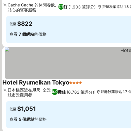
3 星級
Cache Cache 的休閒餐飲,
好
(1,903 筆評分)
7.7
距離秋葉原站 1.8
貼心的賓客服務
$822
低至
查看
7 個網站
的價格
Hotel Ryumeikan Tokyo
4 星級
日本橋區近在咫尺, 全景
極佳
(8,782 筆評分)
9.0
距離秋葉原站 1.7 
城市景觀用餐
$1,051
低至
查看
5 個網站
的價格