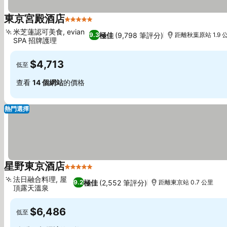
東京宮殿酒店
5 星級
米芝蓮認可美食, evian
極佳
(9,798 筆評分)
9.3
距離秋葉原站 1.9 
SPA 招牌護理
$4,713
低至
查看
14 個網站
的價格
熱門選擇
星野東京酒店
5 星級
法日融合料理, 屋
極佳
(2,552 筆評分)
9.2
距離東京站 0.7 公里
頂露天溫泉
$6,486
低至