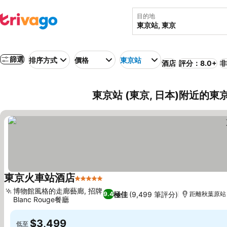
目的地
篩選
排序方式
價格
東京站
酒店
評分：8.0+
非
東京站 (東京, 日本)附近的東
東京火車站酒店
5 星級
博物館風格的走廊藝廊, 招牌
極佳
(9,499 筆評分)
9.4
距離秋葉原站 1
Blanc Rouge餐廳
$3,499
低至