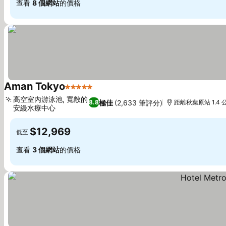
查看
8 個網站
的價格
Aman Tokyo
5 星級
高空室內游泳池, 寬敞的
極佳
(2,633 筆評分)
8.8
距離秋葉原站 1.4 
安縵水療中心
$12,969
低至
查看
3 個網站
的價格