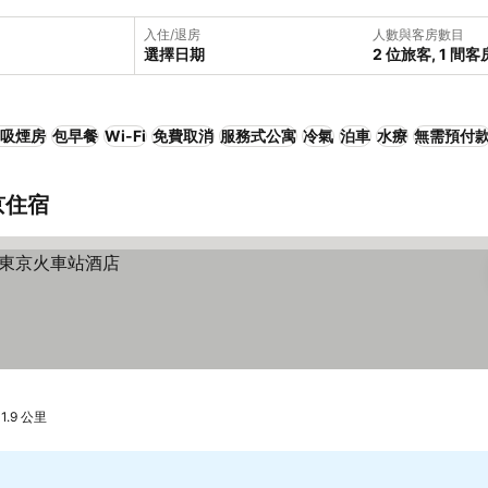
入住/退房
人數與客房數目
選擇日期
2 位旅客, 1 間客
吸煙房
包早餐
Wi-Fi
免費取消
服務式公寓
冷氣
泊車
水療
無需預付
京住宿
.9 公里