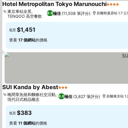
Hotel Metropolitan Tokyo Marunouchi
4 星級
東京車站全景,
極佳
(11,508 筆評分)
8.8
距離秋葉原站 1.7 公
TENQOO 高空餐飲
$1,451
低至
查看
17 個網站
的價格
SUI Kanda by Abest
3 星級
晚間章魚燒和麵條社交活動,
極佳
(3,827 筆評分)
8.6
距離東京站 1.
現代日式精品概念
$383
低至
查看
11 個網站
的價格