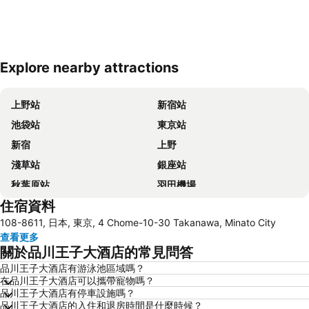
Explore nearby attractions
展開地圖
上野站
新宿站
池袋站
東京站
新宿
上野
淺草站
銀座站
秋葉原站
羽田機場
住宿資料
品川站
澀谷站
108-8611, 日本, 東京, 4 Chome-10-30 Takanawa, Minato City
錦系釘站
橫濱車站
查看更多
東京迪士尼
新橋站
關於品川王子大酒店的常見問答
日本橋站
Shibuya
品川王子大酒店有游泳池區域嗎？
在品川王子大酒店可以攜帶寵物嗎？
Haneda Airport International Terminal Station
淺草寺
品川王子大酒店有停車設施嗎？
赤坂站
東京巨蛋城
品川王子大酒店的入住和退房時間是什麼時候？