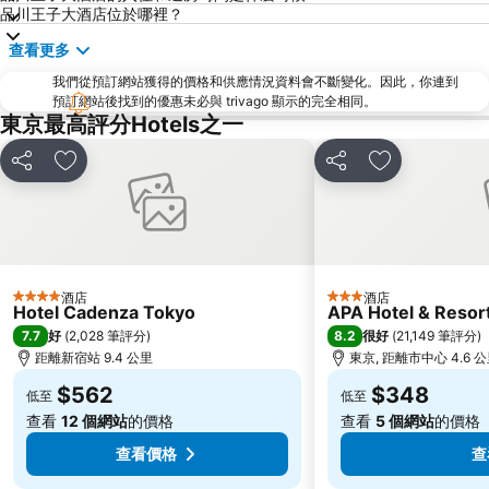
品川王子大酒店位於哪裡？
六本木車站
原宿站
查看更多
羽田機場 東京國際機場
幕張展覽館
我們從預訂網站獲得的價格和供應情況資料會不斷變化。因此，你連到
築地魚市場
御台場 (台場)
預訂網站後找到的優惠未必與 trivago 顯示的完全相同。
Kawasaki Station
東京迪士尼海洋
東京最高評分Hotels之一
太陽城
Nippori Station
分享
放到收藏夾
分享
放到收藏夾
Tachikawa Station
Gotanda Station
赤羽站
Omiya Station
Ginza Metro Station
東京晴空塔
Ikebukuro Metro Station
惠比壽站
酒店
酒店
4 星級
3 星級
水道橋站
Shinjuku-gyoemmae Metro Station
Hotel Cadenza Tokyo
APA Hotel & Reso
7.7
8.2
好
(
2,028 筆評分
)
很好
(
21,149 筆評分
)
Shinagawa
Hamamatsucho station
距離新宿站 9.4 公里
東京, 距離市中心 4.6 
Ofuna Station
Nishi-Kasai Metro Station
$562
$348
低至
低至
Fujisawa Station
Shimbashi Metro Station
查看
12 個網站
的價格
查看
5 個網站
的價格
Chiba Station
Toyosu Station
查看價格
查