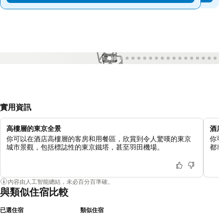
1 / 99
實用資訊
高樓層的東京全景
酒店
你可以在酒店高樓層的客房和用餐區，欣賞到令人驚嘆的東京
你
城市景觀，包括標誌性的東京鐵塔，甚至羽田機場。
都
內容由人工智能總結，未必百分百準確。
與類似住宿比較
已選住宿
類似住宿