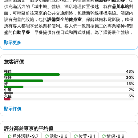
供充滿活力的「城中城」體驗。酒店地理位置優越，就在
品川車站
對
面，可輕鬆前往東京的公共交通網絡，包括新幹線和機場線。酒店內
設有完善的設施，包括
設備齊全的健身室
、保齡球館和電影院，確保
所有客人都能享受娛樂和便利。客人們一致讚揚
員工
的專業精神和豐
盛的
自助早餐
，早餐提供各種日式和西式菜餚。為了獲得最佳體驗，
建議預訂附樓的翻新客房，享受清新潔淨的氛圍。
顯示更多
旅客評價
極佳
43
%
很好
30
%
好
15
%
中等
7
%
欠佳
5
%
顯示評價
評分高於東京的平均值
戶外活動
•
9.7
活動
•
9.6
位置
•
9.1
情侶
•
8.9