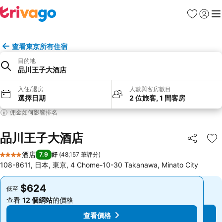
收藏夾
登入
選
查看東京所有住宿
目的地
品川王子大酒店
入住/退房
人數與客房數目
選擇日期
2 位旅客, 1 間客房
佣金如何影響排名
品川王子大酒店
分享
放
酒店
7.9
好
(
48,157 筆評分
)
4 星級
108-8611, 日本, 東京, 4 Chome-10-30 Takanawa, Minato City
$624
$624
低至
低至
查看
12 個網站
的價格
查看
12 個網站
的價格
查看價格
查看價格