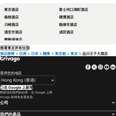
東京酒店
富士河口湖町酒店
箱根酒店
橫濱酒店
川崎酒店
熱海市酒店
浦安市酒店
成田酒店
禦殿場酒店
查看東京所有住宿
酒店搜尋
亞洲
日本
關東
東京都
東京
品川王子大酒店
Facebook
Twitter
Insta
Yo
選擇您的地區
在 Google 上新增
輕鬆找到我們的結果：在 Google 上將
trivago 新增為首選來源。
公司
我們的產品