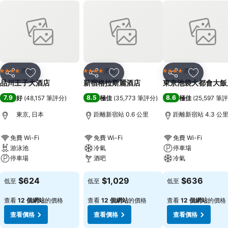
酒店
酒店
酒店
4 星級
4 星級
4 星級
分享
放到收藏夾
分享
放到收藏夾
分享
放到收藏
品川王子大酒店
新宿格拉斯麗酒店
東京池袋大都會大飯
7.9
8.5
8.6
好
(
48,157 筆評分
)
極佳
(
35,773 筆評分
)
極佳
(
25,597 筆
東京, 日本
距離新宿站 0.6 公里
距離新宿站 4.3 公
免費 Wi-Fi
免費 Wi-Fi
免費 Wi-Fi
游泳池
冷氣
停車場
停車場
酒吧
冷氣
查看價格
查看價格
查看價格
$624
$1,029
$636
低至
低至
低至
查看
12 個網站
的價格
查看
12 個網站
的價格
查看
12 個網站
的價格
查看價格
查看價格
查看價格