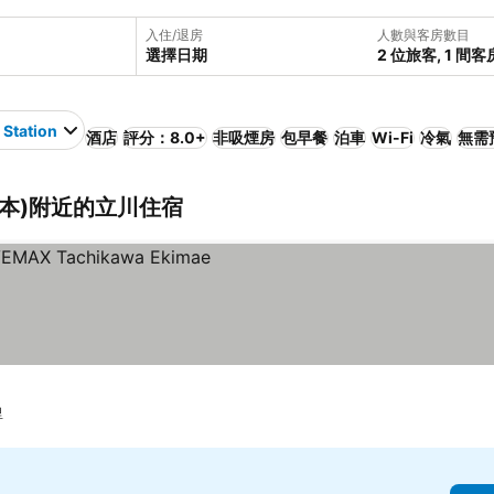
入住/退房
人數與客房數目
選擇日期
2 位旅客, 1 間客
 Station
酒店
評分：8.0+
非吸煙房
包早餐
泊車
Wi-Fi
冷氣
無需
川, 日本)附近的立川住宿
格
里