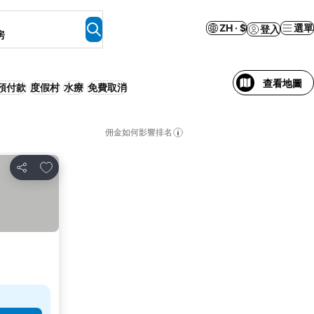
ZH · $
選單
登入
房
查看地圖
預付款
度假村
水療
免費取消
佣金如何影響排名
放到收藏夾
分享