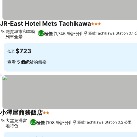
JR-East Hotel Mets Tachikawa
3 星級
查看價格
飽覽城市和單軌
極佳
(1,745 筆評分)
8.7
距離Tachikawa Station 0.1
列車全景
查看價格
$723
低至
查看
5 個網站
的價格
小澤屋商務飯店
2 星級
查看價格
大堂充滿當
極佳
(108 筆評分)
8.7
距離Tachikawa Station 0.2 公里
地特色
查看價格