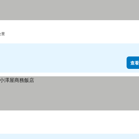
 公里
查看