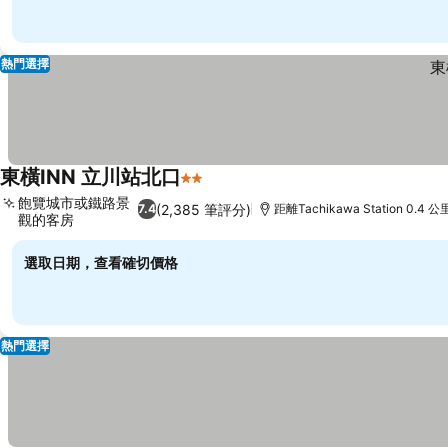
熱門選擇
東橫INN 立川站北口
2 星級
查看價格
飽覽城市或鐵路景
(2,385 筆評分)
7.4
距離Tachikawa Station 0.4 公
觀的客房
查看價格
選取日期，查看確切價格
熱門選擇