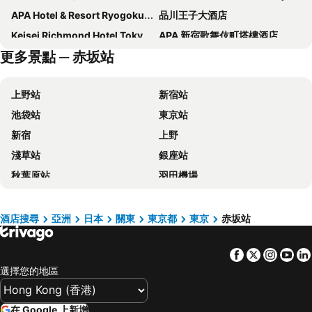
APA Hotel & Resort Ryogoku Ekimae Tower
品川王子大酒店
Keisei Richmond Hotel Tokyo Kinshicho
APA 新宿歌舞伎町塔樓酒店
更多景點 ─ 赤坂站
Hotel Villa Fontaine Grand Tokyo-ariake
DEL style Ikebukuro Higashiguchi by Daiwa Roynet Hotel
Tokyo Bay Shiomi Prince Hotel
Richmond Hotel Premier Tokyo Schole
上野站
新宿站
東京京王廣場酒店
東京黎凡特東武酒店
池袋站
東京站
上野站百夫長 SPA 酒店
上野寶石酒店
新宿
上野
Dormy Inn Ikebukuro
世紀南悅酒店
淺草站
銀座站
上野三井花園酒店
Onsen Ryokan Yuen Shinjuku
秋葉原站
羽田機場
JR Kyushu Hotel Blossom Shinjuku
池袋百夫長酒店
品川站
河口湖
東京圓頂酒店
格蘭德城市酒店
澀谷站
成田國際機場
新宿格蘭貝爾酒店
Hotel Groove Shinjuku
酒店搜尋
亞洲
日本
關東
東京都
東京
赤坂站
錦系釘站
草津溫泉
Almont Hotel Nippori
APA Hotel Ueno Ekimae
Facebook
Twitter
Insta
Yo
橫濱車站
東京迪士尼
La Vista Tokyo Bay
Sakura Hotel Nippori
選擇您的地區
新橋站
Gala湯澤車站
新宿王子大酒店
上野御徒町溫泉多米旅館
Fujisan sacred place and source of artistic inspiration
箱根湯本溫泉
大森頂級住宿飯店 (原名大森藝術飯店)
TKP 日暮里站前 APA 酒店
在 Google 上新增