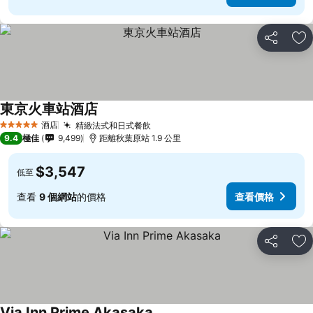
分享
放
東京火車站酒店
查看價格
酒店
精緻法式和日式餐飲
查看價格
5 星級
9.4
極佳
9,499
距離秋葉原站 1.9 公里
$3,547
低至
查看
9 個網站
的價格
查看價格
分享
放
Via Inn Prime Akasaka