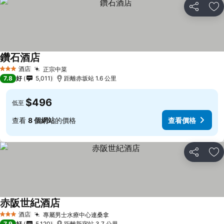
分享
放
鑽石酒店
查看價格
酒店
正宗中菜
查看價格
3 星級
7.8
好
5,011
距離赤坂站 1.6 公里
$496
低至
查看
8 個網站
的價格
查看價格
分享
放
赤阪世紀酒店
查看價格
酒店
專屬男士水療中心連桑拿
查看價格
3 星級
7.9
好
5,120
距離新宿站 3.7 公里