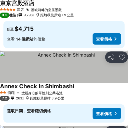
東京宮殿酒店
查看價格
酒店
護城河畔的皇居景觀
查看價格
5 星級
9.3
極佳
9,798
距離秋葉原站 1.9 公里
$4,715
低至
查看
14 個網站
的價格
查看價格
分享
放
Annex Check In Shimbashi
查看價格
酒店
放鬆身心的單性別公共浴池
查看價格
2 星級
7.2
263
距離秋葉原站 3.9 公里
選取日期，查看確切價格
查看價格