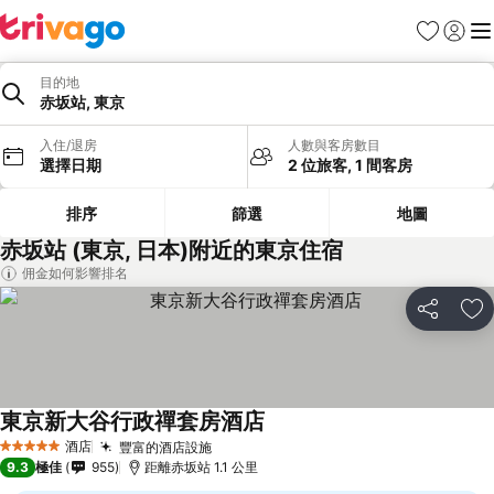
收藏夾
登入
選
目的地
赤坂站, 東京
入住/退房
人數與客房數目
選擇日期
2 位旅客, 1 間客房
排序
篩選
地圖
赤坂站 (東京, 日本)附近的東京住宿
佣金如何影響排名
分享
放
東京新大谷行政禪套房酒店
查看價格
酒店
豐富的酒店設施
查看價格
5 星級
9.3
極佳
955
距離赤坂站 1.1 公里