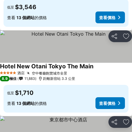
$3,546
低至
查看
13 個網站
的價格
查看價格
分享
放
Hotel New Otani Tokyo The Main
查看價格
酒店
空中餐廳飽覽城市全景
查看價格
5 星級
8.9
極佳
11,883
距離新宿站 3.3 公里
$1,710
低至
查看
13 個網站
的價格
查看價格
分享
放