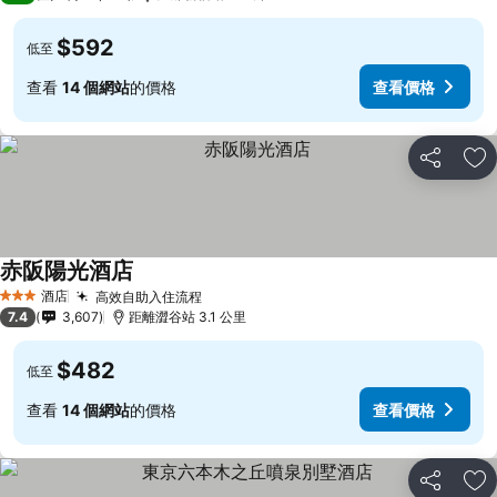
$592
低至
查看
14 個網站
的價格
查看價格
分享
放
赤阪陽光酒店
查看價格
酒店
高效自助入住流程
查看價格
3 星級
7.4
3,607
距離澀谷站 3.1 公里
$482
低至
查看
14 個網站
的價格
查看價格
分享
放