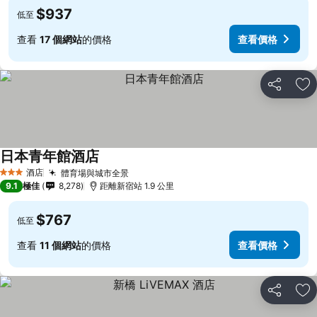
$937
低至
查看
17 個網站
的價格
查看價格
分享
放
日本青年館酒店
查看價格
酒店
體育場與城市全景
查看價格
3 星級
9.1
極佳
8,278
距離新宿站 1.9 公里
$767
低至
查看
11 個網站
的價格
查看價格
分享
放