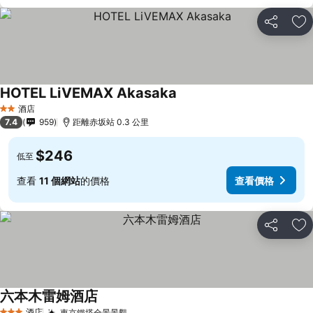
分享
放
HOTEL LiVEMAX Akasaka
查看價格
酒店
2 星級
7.4
959
距離赤坂站 0.3 公里
$246
低至
查看
11 個網站
的價格
查看價格
分享
放
六本木雷姆酒店
查看價格
酒店
東京鐵塔全景景觀