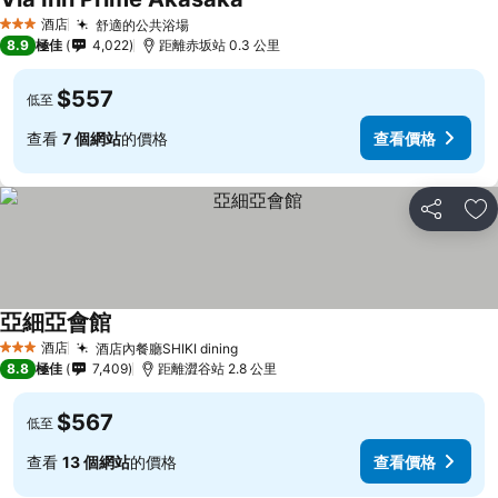
查看價格
酒店
舒適的公共浴場
查看價格
3 星級
8.9
極佳
4,022
距離赤坂站 0.3 公里
$557
低至
查看
7 個網站
的價格
查看價格
分享
放
亞細亞會館
查看價格
酒店
酒店內餐廳SHIKI dining
查看價格
3 星級
8.8
極佳
7,409
距離澀谷站 2.8 公里
$567
低至
查看
13 個網站
的價格
查看價格