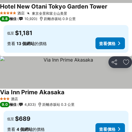
Hotel New Otani Tokyo Garden Tower
查看價格
酒店
東京全景和富士山美景
查看價格
5 星級
8.8
極佳
10,920
距離赤坂站 0.9 公里
$1,181
低至
查看
13 個網站
的價格
查看價格
分享
放
Via Inn Prime Akasaka
查看價格
酒店
3 星級
9.0
極佳
4,833
距離赤坂站 0.3 公里
$689
低至
查看
4 個網站
的價格
查看價格