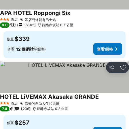
APA HOTEL Roppongi Six
查看價格
酒店
酒店門外就有巴士站
查看價格
3 星級
8.0
很好
16,105
距離赤坂站 0.7 公里
$339
低至
查看
12 個網站
的價格
查看價格
分享
放
HOTEL LiVEMAX Akasaka GRANDE
查看價格
酒店
流暢的自助入住和退房
查看價格
3 星級
7.8
好
1,236
距離赤坂站 0.2 公里
$257
低至