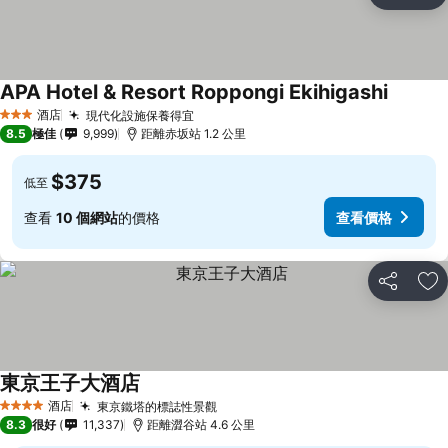
放
APA Hotel & Resort Roppongi Ekihigashi
查看價
酒店
現代化設施保養得宜
查看價格
3 星級
8.5
極佳
9,999
距離赤坂站 1.2 公里
$375
低至
查看
10 個網站
的價格
查看價格
分享
放
東京王子大酒店
查看價格
酒店
東京鐵塔的標誌性景觀
查看價格
4 星級
8.3
很好
11,337
距離澀谷站 4.6 公里