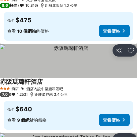
查看價格
3 星級
8.6
極佳
10,816
距離赤坂站 1.0 公里
$475
低至
查看
10 個網站
的價格
查看價格
分享
放
赤阪瑪璐軒酒店
查看價格
酒店
酒店內設中菜廳和酒吧
查看價格
3 星級
7.0
1,253
距離澀谷站 3.4 公里
$640
低至
查看
9 個網站
的價格
查看價格