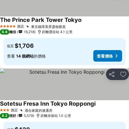
The Prince Park Tower Tokyo
查看價格
酒店
東京鐵塔美景盡收眼底
查看價格
5 星級
8.8
極佳
16,218
距離澀谷站 4.1 公里
$1,706
低至
查看
14 個網站
的價格
查看價格
分享
放
Sotetsu Fresa Inn Tokyo Roppongi
查看價格
酒店
適合家庭的連通房
查看價格
3 星級
8.2
很好
5,579
距離赤坂站 1.0 公里