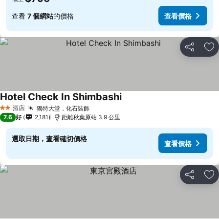
查看
7 個網站
的價格
查看價格
分享
放
Hotel Check In Shimbashi
查看價格
酒店
獨特大堂，化石裝飾
查看價格
2 星級
7.6
好
2,181
距離秋葉原站 3.9 公里
選取日期，查看確切價格
查看價格
分享
放