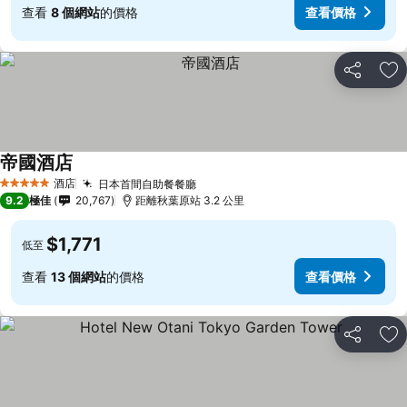
查看
8 個網站
的價格
查看價格
分享
放
帝國酒店
查看價格
酒店
日本首間自助餐餐廳
查看價格
5 星級
9.2
極佳
20,767
距離秋葉原站 3.2 公里
$1,771
低至
查看
13 個網站
的價格
查看價格
分享
放