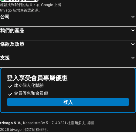
日本橋站
Shibuya
OMO5 Tokyo Otsuka by Hoshino Resorts
Tosei Hotel Cocone Ueno
輕鬆找到我們的結果：在 Google 上將
trivago 新增為首選來源。
Haneda Airport International Terminal Station
長野車站
APA Hotel Sugamo Ekimae
APA Hotel Yamanote Otsuka Ekimae Tower
公司
淺草寺
熱海溫泉
APA Hotel Asakusa Tawaramachi Ekimae
康西莉亞池袋大師別墅酒店
赤坂站
東京巨蛋城
HOTEL MYSTAYS 龜戶
Keisei Richmond Hotel Tokyo Monzennakacho
我們的產品
苗場滑雪場
靜岡車站
Hotel Resol Ueno
池袋東急 Stay 酒店
條款及政策
六本木車站
原宿站
帝國酒店
Remm Akihabara
羽田機場 東京國際機場
幕張展覽館
KOKO HOTEL Ikebukuro
Mitsui Garden Hotel Gotanda
支援
築地魚市場
東京王子大飯店滑雪區
赤阪岐山花園酒店
Keio Presso Inn Akasaka
御台場 (台場)
伊豆溫泉
ALFIT HOTEL & BAR AKASAKA
HOTEL LiVEMAX Akasaka GRANDE
登入享受會員專屬優惠
強羅溫泉
Kawasaki Station
9h nine hours Akasaka
HOTEL SUI AKASAKA by ABEST
建立個人化體驗
Narita International Airport
Shiga - kogen
赤阪世紀酒店
Hotel Hillarys Akasaka
會員優惠和會員價
東京迪士尼海洋
太陽城
赤阪 b 酒店
Via Inn Prime Akasaka
登入
Nippori Station
Kamikochi
Via Inn Prime Akasaka
Henn na Hotel Tokyo Akasaka
Nozawa Onsen Ski Resort
Tachikawa Station
Super Hotel Premier Akasaka
The Centurion Hotel Classic Akasaka
trivago N.V.
, Kesselstraße 5 – 7, 40221 杜塞爾多夫, 德國
Akasaka Metro Station
Tameike-Sannō Metro Station
赤坂頂級住宿飯店
HOTEL LiVEMAX Akasaka
2026 trivago | 保留所有權利。
Akasaka Mitsuke Metro Station
Akasaka Mitsuke Station
OMO3 Tokyo Akasaka by Hoshino Resorts
赤阪陽光酒店