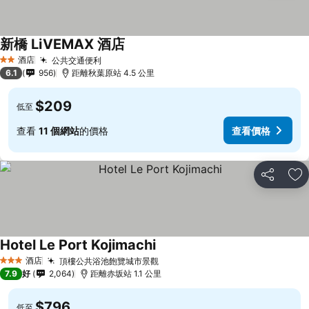
新橋 LiVEMAX 酒店
查看價格
酒店
公共交通便利
查看價格
2 星級
6.1
956
距離秋葉原站 4.5 公里
$209
低至
查看
11 個網站
的價格
查看價格
分享
放
Hotel Le Port Kojimachi
查看價格
酒店
頂樓公共浴池飽覽城市景觀
查看價格
3 星級
7.9
好
2,064
距離赤坂站 1.1 公里
$796
低至