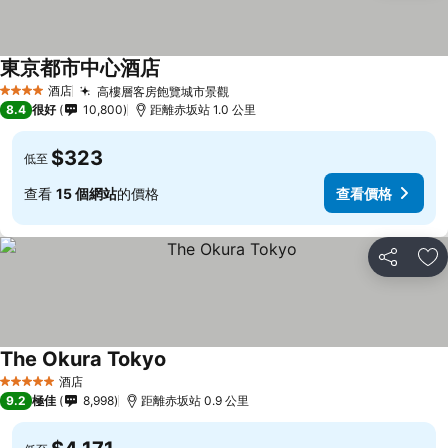
東京都市中心酒店
查看價格
酒店
高樓層客房飽覽城市景觀
查看價格
4 星級
8.4
很好
10,800
距離赤坂站 1.0 公里
$323
低至
查看
15 個網站
的價格
查看價格
分享
放
The Okura Tokyo
查看價格
酒店
5 星級
9.2
極佳
8,998
距離赤坂站 0.9 公里