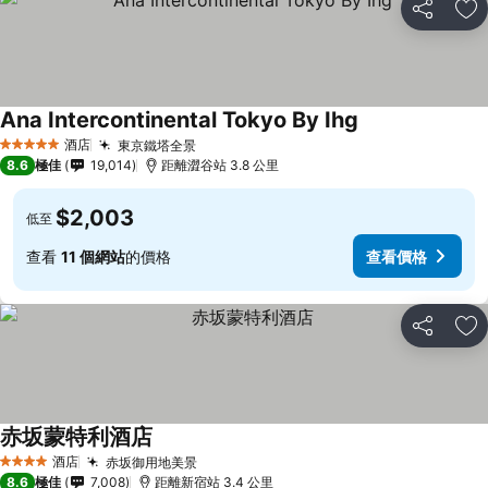
分享
放
Ana Intercontinental Tokyo By Ihg
查看價格
酒店
東京鐵塔全景
查看價格
5 星級
8.6
極佳
19,014
距離澀谷站 3.8 公里
$2,003
低至
查看
11 個網站
的價格
查看價格
分享
放
赤坂蒙特利酒店
查看價格
酒店
赤坂御用地美景
查看價格
4 星級
8.6
極佳
7,008
距離新宿站 3.4 公里