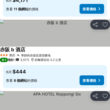
$4,171
低至
查看
11 個網站
的價格
查看價格
分享
放
赤阪 b 酒店
查看價格
酒店
寧靜的赤坂區度假勝地
查看價格
3 星級
8.1
很好
3,517
距離澀谷站 3.2 公里
$444
低至
查看
8 個網站
的價格
查看價格
分享
放