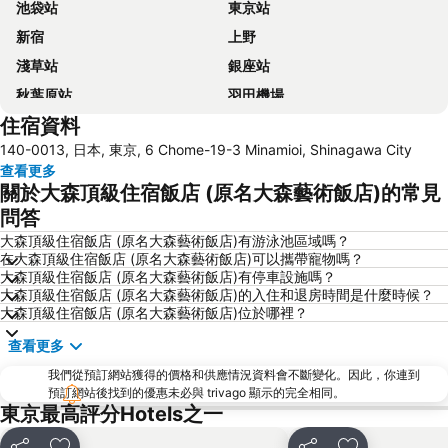
池袋站
東京站
新宿
上野
淺草站
銀座站
秋葉原站
羽田機場
住宿資料
品川站
澀谷站
140-0013, 日本, 東京, 6 Chome-19-3 Minamioi, Shinagawa City
錦系釘站
橫濱車站
查看更多
東京迪士尼
新橋站
關於大森頂級住宿飯店 (原名大森藝術飯店)的常見
日本橋站
Shibuya
問答
Haneda Airport International Terminal Station
淺草寺
大森頂級住宿飯店 (原名大森藝術飯店)有游泳池區域嗎？
在大森頂級住宿飯店 (原名大森藝術飯店)可以攜帶寵物嗎？
赤坂站
東京巨蛋城
大森頂級住宿飯店 (原名大森藝術飯店)有停車設施嗎？
大森頂級住宿飯店 (原名大森藝術飯店)的入住和退房時間是什麼時候？
六本木車站
原宿站
大森頂級住宿飯店 (原名大森藝術飯店)位於哪裡？
羽田機場 東京國際機場
幕張展覽館
查看更多
築地魚市場
御台場 (台場)
我們從預訂網站獲得的價格和供應情況資料會不斷變化。因此，你連到
Kawasaki Station
東京迪士尼海洋
預訂網站後找到的優惠未必與 trivago 顯示的完全相同。
東京最高評分Hotels之一
太陽城
Nippori Station
Tachikawa Station
Gotanda Station