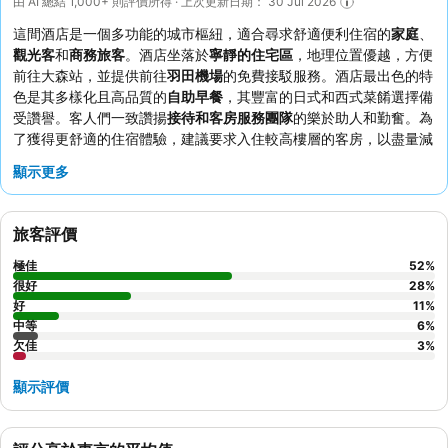
由 AI 總結 1,000+ 則評價所得 · 上次更新日期： 30 Jul 2026
這間酒店是一個多功能的城市樞紐，適合尋求舒適便利住宿的
家庭
、
觀光客
和
商務旅客
。酒店坐落於
寧靜的住宅區
，地理位置優越，方便
前往大森站，並提供前往
羽田機場
的免費接駁服務。酒店最出色的特
色是其多樣化且高品質的
自助早餐
，其豐富的日式和西式菜餚選擇備
受讚譽。客人們一致讚揚
接待和客房服務團隊
的樂於助人和勤奮。為
了獲得更舒適的住宿體驗，建議要求入住較高樓層的客房，以盡量減
少潛在的噪音。
顯示更多
旅客評價
極佳
52
%
很好
28
%
好
11
%
中等
6
%
欠佳
3
%
顯示評價