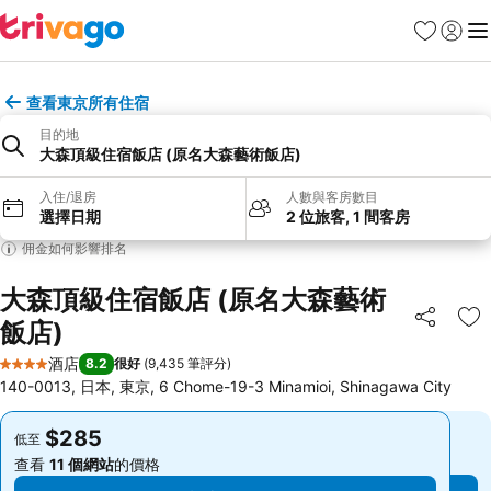
收藏夾
登入
選
查看東京所有住宿
目的地
大森頂級住宿飯店 (原名大森藝術飯店)
入住/退房
人數與客房數目
選擇日期
2 位旅客, 1 間客房
佣金如何影響排名
大森頂級住宿飯店 (原名大森藝術
飯店)
分享
放
酒店
8.2
很好
(
9,435 筆評分
)
4 星級
140-0013, 日本, 東京, 6 Chome-19-3 Minamioi, Shinagawa City
$285
$285
低至
低至
查看
11 個網站
的價格
查看
11 個網站
的價格