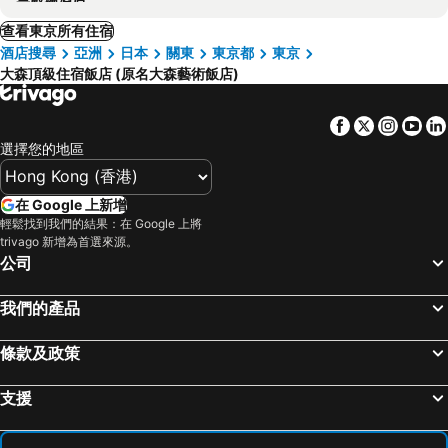
查看東京所有住宿
酒店搜尋
亞洲
日本
關東
東京都
東京
大森頂級住宿飯店 (原名大森藝術飯店)
Facebook
Twitter
Insta
Yo
選擇您的地區
在 Google 上新增
輕鬆找到我們的結果：在 Google 上將
trivago 新增為首選來源。
公司
我們的產品
條款及政策
支援