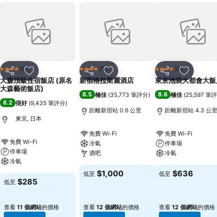
酒店
酒店
酒店
4 星級
4 星級
4 星級
分享
放到收藏夾
分享
放到收藏夾
分享
放到收藏
大森頂級住宿飯店 (原名
新宿格拉斯麗酒店
東京池袋大都會大飯
大森藝術飯店)
8.5
8.6
極佳
(
35,773 筆評分
)
極佳
(
25,597 筆
8.2
很好
(
9,435 筆評分
)
距離新宿站 0.6 公里
距離新宿站 4.3 公
東京, 日本
免費 Wi-Fi
免費 Wi-Fi
免費 Wi-Fi
冷氣
停車場
停車場
酒吧
冷氣
冷氣
$1,000
$636
低至
低至
$285
低至
查看
11 個網站
的價格
查看
12 個網站
的價格
查看
12 個網站
的價格