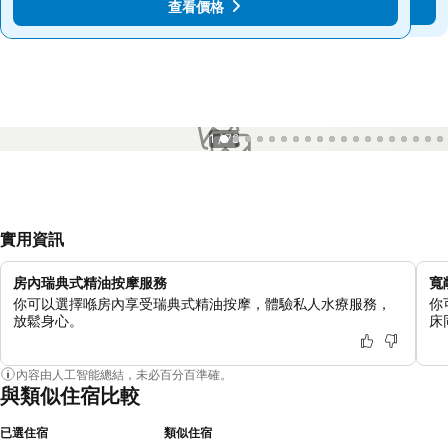
查看價格
查看價格
1 / 78
實用資訊
房內瑞典式精油按摩服務
寬
你可以選擇喺房內享受瑞典式精油按摩，體驗私人水療服務，
你
放鬆身心。
床
內容由人工智能總結，未必百分百準確。
與類似住宿比較
已選住宿
類似住宿