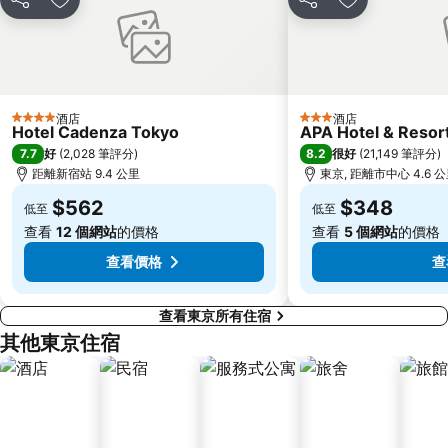
分享
放到收藏夾
分享
放到收藏夾
赤羽站
Omiya Station
Ginza Metro Station
東京晴空塔
Ikebukuro Metro Station
惠比壽站
水道橋站
Shinjuku-gyoemmae Metro Station
酒店
酒店
4 星級
3 星級
Hotel Cadenza Tokyo
APA Hotel & Reso
Shinagawa
Hamamatsucho station
7.7
8.2
好
(
2,028 筆評分
)
很好
(
21,149 筆評分
)
Ofuna Station
Nishi-Kasai Metro Station
距離新宿站 9.4 公里
東京, 距離市中心 4.6 
Fujisawa Station
Shimbashi Metro Station
$562
$348
低至
低至
Chiba Station
Toyosu Station
查看
12 個網站
的價格
查看
5 個網站
的價格
查看價格
查
查看東京所有住宿
其他東京住宿