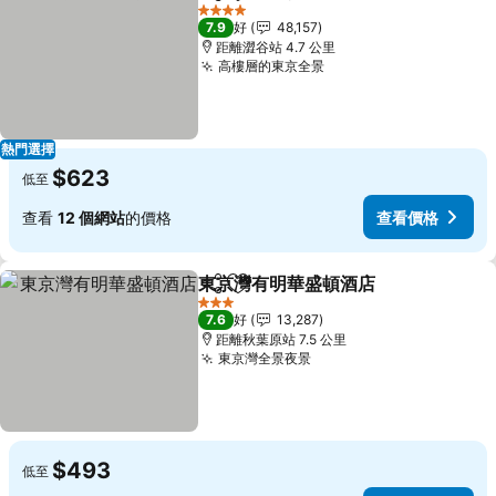
分享
放到收藏夾
4 星級
7.9
好
48,157
距離澀谷站 4.7 公里
高樓層的東京全景
熱門選擇
$623
低至
查看
12 個網站
的價格
查看價格
東京灣有明華盛頓酒店
分享
放到收藏夾
3 星級
7.6
好
13,287
距離秋葉原站 7.5 公里
東京灣全景夜景
$493
低至