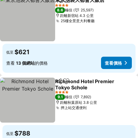
東京池袋大都會大飯店
分享
放到收藏夾
4 星級
8.6
極佳
25,597
距離新宿站 4.3 公里
25樓全景意大利餐廳
$621
低至
查看
13 個網站
的價格
查看價格
Richmond Hotel Premier
分享
放到收藏夾
Tokyo Schole
4 星級
9.1
極佳
7,892
距離秋葉原站 3.8 公里
押上站交通便利
$788
低至