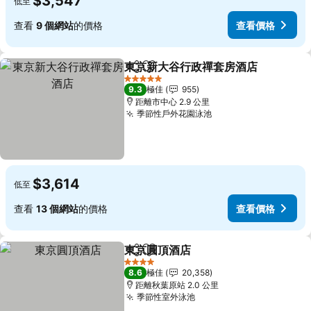
$3,547
低至
查看
9 個網站
的價格
查看價格
東京新大谷行政禪套房酒店
分享
放到收藏夾
5 星級
9.3
極佳
955
距離市中心 2.9 公里
季節性戶外花園泳池
$3,614
低至
查看
13 個網站
的價格
查看價格
東京圓頂酒店
分享
放到收藏夾
4 星級
8.6
極佳
20,358
距離秋葉原站 2.0 公里
季節性室外泳池