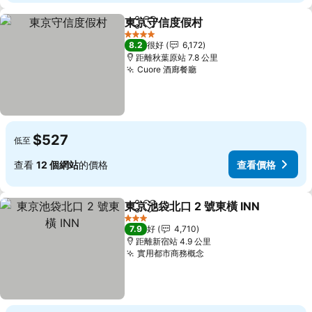
東京守信度假村
分享
放到收藏夾
4 星級
8.2
很好
6,172
距離秋葉原站 7.8 公里
Cuore 酒廊餐廳
$527
低至
查看
12 個網站
的價格
查看價格
東京池袋北口 2 號東橫 INN
分享
放到收藏夾
3 星級
7.9
好
4,710
距離新宿站 4.9 公里
實用都市商務概念