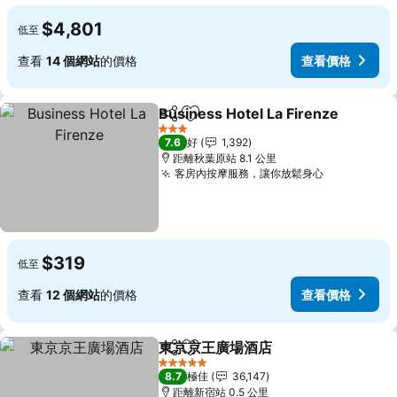
$4,801
低至
查看
14 個網站
的價格
查看價格
Business Hotel La Firenze
分享
放到收藏夾
3 星級
7.6
好
1,392
距離秋葉原站 8.1 公里
客房內按摩服務，讓你放鬆身心
$319
低至
查看
12 個網站
的價格
查看價格
東京京王廣場酒店
分享
放到收藏夾
5 星級
8.7
極佳
36,147
距離新宿站 0.5 公里