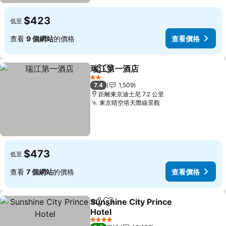
$423
低至
查看
9 個網站
的價格
查看價格
瑞江第一酒店
分享
放到收藏夾
2 星級
7.4
1,509
距離東京迪士尼 7.2 公里
東京晴空塔天際線景觀
$473
低至
查看
7 個網站
的價格
查看價格
Sunshine City Prince
分享
放到收藏夾
Hotel
4 星級