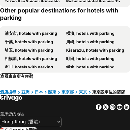
Tokyo Bay Shiomi Prince Hotel
Richmond Hotel Premier Tokyo Schole
Other popular destinations for hotels with
東京京王廣場酒店
東京黎凡特東武酒店
parking
Dormy Inn Ikebukuro
世紀南悅酒店
JR Kyushu Hotel Blossom Shinjuku
池袋百夫長酒店
浦安市, hotels with parking
橫濱, hotels with parking
東京圓頂酒店
格蘭德城市酒店
千葉, hotels with parking
川崎, hotels with parking
APA Hotel Ueno Ekimae
Sakura Hotel Nippori
埼玉, hotels with parking
Kisarazu, hotels with parking
新宿王子大酒店
大森頂級住宿飯店 (原名大森藝術飯店)
相模原, hotels with parking
町田, hotels with parking
TKP 日暮里站前 APA 酒店
APA Hotel Sugamo Ekimae
市川, hotels with parking
鎌倉, hotels with parking
APA Hotel Yamanote Otsuka Ekimae Tower
APA Hotel Asakusa Tawaramachi Ekimae
立川, hotels with parking
Kawagoe, hotels with parking
查看東京所有住宿
HOTEL MYSTAYS 龜戶
帝國酒店
武蔵野, hotels with parking
船橋, hotels with parking
Daiwa Roynet Hotel Tokyo Kyobashi PREMIER
Hotel Metropolitan Tokyo Marunouchi
酒店搜尋
亞洲
日本
關東
東京都
東京
東京設車位的酒店
藤澤, hotels with parking
Yokosuka, hotels with parking
東京樂天都市錦酒店
HOTEL MYSTAYS 上野 EAST
八王子, hotels with parking
柏市, hotels with parking
新宿西鐵酒店
秋葉原華盛頓酒店
Facebook
Twitter
Insta
Yo
厚木, hotels with parking
Narashino, hotels with parking
HOTEL MYSTAYS Higashi Ikebukuro
Richmond Hotel Premier Asakusa International
選擇您的地區
君津, hotels with parking
Ichihara, hotels with parking
hotel MONday Premium 上野御徒町
普樂美雅酒店-CABIN-新宿
Ebina, hotels with parking
佐倉, hotels with parking
Hotel Metropolitan Edmont Tokyo
新宿華盛頓酒店新館
在 Google 上新增