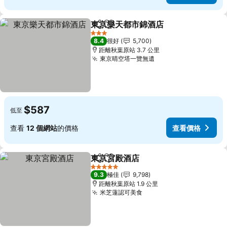
東京樂天都市錦酒店
分享
放到收藏夾
3 星級
8.4
很好
5,700
距離秋葉原站 3.7 公里
東京晴空塔一覽無遺
$587
低至
查看
12 個網站
的價格
查看價格
東京宮殿酒店
分享
放到收藏夾
5 星級
9.3
極佳
9,798
距離秋葉原站 1.9 公里
米芝蓮認可美食