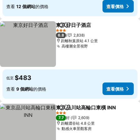
查看
12 個網站
的價格
查看價格
東京好日子酒店
分享
放到收藏夾
3 星級
6.8
2,838
距離秋葉原站 4.1 公里
高樓層全景視野
$483
低至
查看
9 個網站
的價格
查看價格
東京品川站高輪口東橫 INN
分享
放到收藏夾
3 星級
7.7
好
2,609
距離澀谷站 4.8 公里
動感火車景觀客房