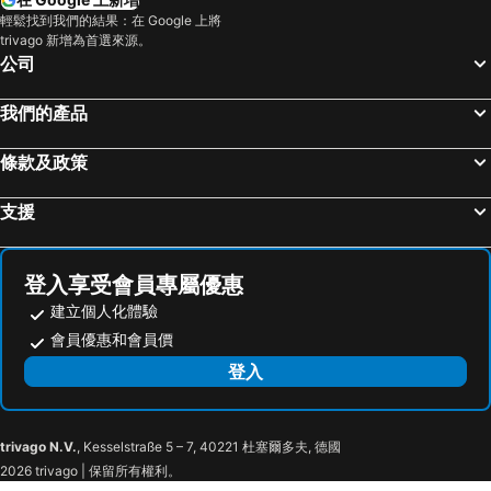
Ome, hotels with parking
草加, hotels with parking
輕鬆找到我們的結果：在 Google 上將
Onyado Nono Asakusa Natural Hot Spring
HOTEL MYSTAYS 淺草
trivago 新增為首選來源。
Tokorozawa, hotels with parking
川口, hotels with parking
池袋酒店
上野公園閃耀酒店
公司
Inzai, hotels with parking
Chigasaki, hotels with parking
東京三井花園銀座酒店
格拉斯麗銀座酒店
我們的產品
Chofu, hotels with parking
Yamato, hotels with parking
New Otani Inn Tokyo
APA Hotel Ueno Ekiminami
伊勢原, hotels with parking
Misato, hotels with parking
東京東方21世紀酒店
Daiwa Roynet Hotel Nishi Shinjuku
條款及政策
Yashio, hotels with parking
Higashikurume, hotels with parking
Hotel The Celestine Ginza
東京汐留皇家公園酒店
Kamagaya, hotels with parking
Sodegaura, hotels with parking
支援
相鐵銀座七丁目相鐵草莓客棧旅館
Daiwa Roynet Hotel Shimbashi
Fussa, hotels with parking
Futtsu, hotels with parking
東京 1899 號酒店
The Hotel Shinbashi
Yachiyo, hotels with parking
Zushi, hotels with parking
東京花園酒店
東京港麗酒店
登入享受會員專屬優惠
Moriya, hotels with parking
Wako, hotels with parking
Courtyard by Marriott Tokyo Ginza Hotel
東京銀座格蘭德酒店
建立個人化體驗
會員優惠和會員價
Dormy Inn Premium Ginza - Natural Hot Spring
汐留維拉噴泉酒店
登入
Hotel Vista Tokyo Tsukiji
Hotel 1899 Tokyo
Super Hotel Premier Ginza
The Peninsula Tokyo
濱松町車站頂級住宿飯店
Hotel Paul House
trivago N.V.
, Kesselstraße 5 – 7, 40221 杜塞爾多夫, 德國
SHIBUYA STREAM HOTEL
Act Hotel Roppongi
2026 trivago | 保留所有權利。