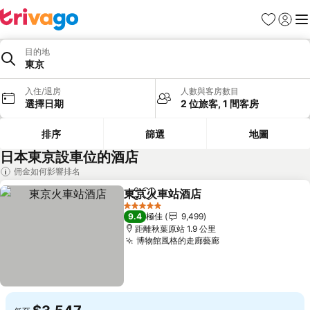
收藏夾
登入
選
目的地
東京
入住/退房
人數與客房數目
選擇日期
2 位旅客, 1 間客房
排序
篩選
地圖
日本東京設車位的酒店
佣金如何影響排名
東京火車站酒店
分享
放到收藏夾
5 星級
9.4
極佳
9,499
距離秋葉原站 1.9 公里
博物館風格的走廊藝廊