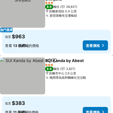
3 星級
8.6
極佳
38,837
距離新宿站 0.4 公里
新宿策略性交通樞紐
熱門選擇
$963
低至
查看
13 個網站
的價格
查看價格
SUI Kanda by Abest
分享
放到收藏夾
3 星級
8.6
極佳
3,827
距離市中心 2.9 公里
晚間章魚燒和麵條社交活動
$383
低至
查看
11 個網站
的價格
查看價格