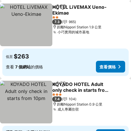
HOTEL LiVEMAX Ueno-
分享
放到收藏夾
Ekimae
2 星級
7.3
965
距離Nippori Station 1.9 公里
小巧實用的城市基地
$263
低至
查看
7 個網站
的價格
查看價格
KOYADO HOTEL Adult
分享
放到收藏夾
only check in starts from
10pm
3 星級
7.4
104
距離Nippori Station 0.9 公里
成人專屬住宿