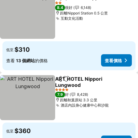
分享
放到收藏夾
2 星級
8.4
很好
6,148
距離Nippori Station 0.5 公里
互動文化活動
$310
低至
查看
13 個網站
的價格
查看價格
ART HOTEL Nippori
分享
放到收藏夾
Lungwood
4 星級
7.9
好
8,428
距離秋葉原站 3.3 公里
酒店內設身心健康中心和沙龍
$360
低至