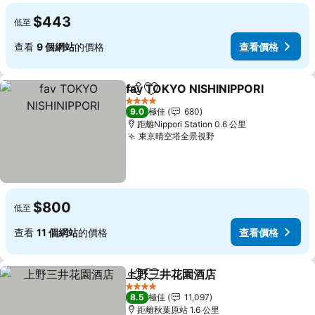
$443
低至
查看
9 個網站
的價格
查看價格
fav TOKYO NISHINIPPORI
分享
放到收藏夾
4 星級
9.0
極佳
680
距離Nippori Station 0.6 公里
東京晴空塔全景視野
$800
低至
查看
11 個網站
的價格
查看價格
上野三井花園酒店
分享
放到收藏夾
4 星級
8.5
極佳
11,097
距離秋葉原站 1.6 公里