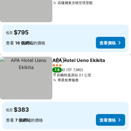
高樓層東京晴空塔景觀
$795
低至
查看
16 個網站
的價格
查看價格
APA Hotel Ueno Ekikita
分享
放到收藏夾
3 星級
7.8
好
7,982
距離秋葉原站 2.1 公里
專業按摩服務
$383
低至
查看
7 個網站
的價格
查看價格