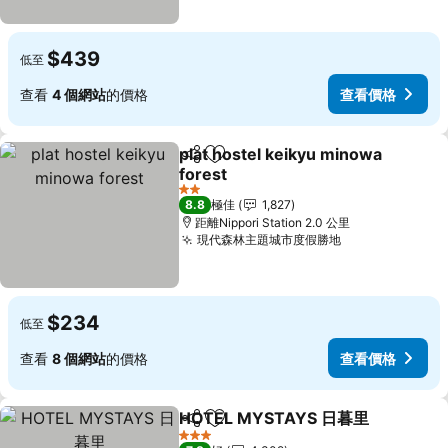
$439
低至
查看
4 個網站
的價格
查看價格
plat hostel keikyu minowa
分享
放到收藏夾
forest
2 星級
8.8
極佳
1,827
距離Nippori Station 2.0 公里
現代森林主題城市度假勝地
$234
低至
查看
8 個網站
的價格
查看價格
HOTEL MYSTAYS 日暮里
分享
放到收藏夾
3 星級