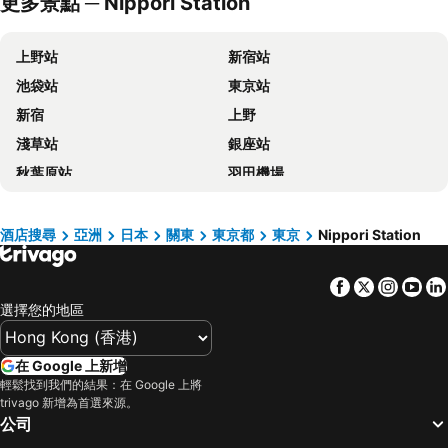
更多景點 ─ Nippori Station
Hotel Villa Fontaine Grand Tokyo-ariake
DEL style Ikebukuro Higashiguchi by Daiwa Roynet Hotel
Tokyo Bay Shiomi Prince Hotel
Richmond Hotel Premier Tokyo Schole
上野站
新宿站
東京京王廣場酒店
東京黎凡特東武酒店
池袋站
東京站
上野站百夫長 SPA 酒店
上野寶石酒店
新宿
上野
Dormy Inn Ikebukuro
世紀南悅酒店
淺草站
銀座站
上野三井花園酒店
Onsen Ryokan Yuen Shinjuku
秋葉原站
羽田機場
JR Kyushu Hotel Blossom Shinjuku
池袋百夫長酒店
品川站
河口湖
東京圓頂酒店
格蘭德城市酒店
澀谷站
成田國際機場
新宿格蘭貝爾酒店
Hotel Groove Shinjuku
酒店搜尋
亞洲
日本
關東
東京都
東京
Nippori Station
錦系釘站
草津溫泉
Almont Hotel Nippori
APA Hotel Ueno Ekimae
Facebook
Twitter
Insta
Yo
橫濱車站
東京迪士尼
La Vista Tokyo Bay
Sakura Hotel Nippori
選擇您的地區
新橋站
Gala湯澤車站
新宿王子大酒店
上野御徒町溫泉多米旅館
Fujisan sacred place and source of artistic inspiration
箱根湯本溫泉
大森頂級住宿飯店 (原名大森藝術飯店)
TKP 日暮里站前 APA 酒店
在 Google 上新增
日本橋站
Shibuya
OMO5 Tokyo Otsuka by Hoshino Resorts
Tosei Hotel Cocone Ueno
輕鬆找到我們的結果：在 Google 上將
trivago 新增為首選來源。
Haneda Airport International Terminal Station
長野車站
APA Hotel Sugamo Ekimae
APA Hotel Yamanote Otsuka Ekimae Tower
公司
淺草寺
熱海溫泉
APA Hotel Asakusa Tawaramachi Ekimae
康西莉亞池袋大師別墅酒店