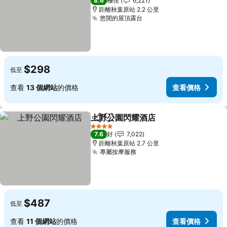
8.6
極佳
6,221
距離秋葉原站 2.2 公里
悠閒的屋頂露台
$298
低至
查看
13 個網站
的價格
查看價格
上野公園閃耀酒店
分享
放到收藏夾
4 星級
7.6
好
7,022
距離秋葉原站 2.7 公里
專屬按摩服務
$487
低至
查看
11 個網站
的價格
查看價格