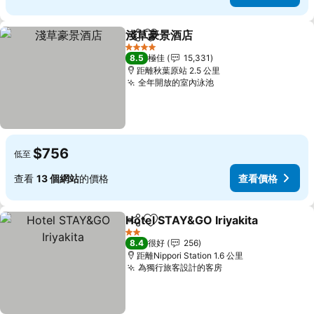
淺草豪景酒店
分享
放到收藏夾
4 星級
8.5
極佳
15,331
距離秋葉原站 2.5 公里
全年開放的室內泳池
$756
低至
查看
13 個網站
的價格
查看價格
Hotel STAY&GO Iriyakita
分享
放到收藏夾
2 星級
8.4
很好
256
距離Nippori Station 1.6 公里
為獨行旅客設計的客房