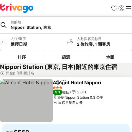
收藏夾
登入
選
目的地
Nippori Station, 東京
入住/退房
人數與客房數目
選擇日期
2 位旅客, 1 間客房
排序
篩選
地圖
Nippori Station (東京, 日本)附近的東京住宿
佣金如何影響排名
Almont Hotel Nippori
分享
放到收藏夾
3 星級
9.1
極佳
3,011
距離Nippori Station 0.3 公里
日式早餐自助餐