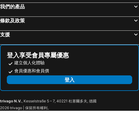
赤坂站
東京巨蛋城
HOTEL MYSTAYS 龜戶
Keisei Richmond Hotel Tokyo Monzennakacho
我們的產品
苗場滑雪場
靜岡車站
Hotel Resol Ueno
池袋東急 Stay 酒店
條款及政策
六本木車站
原宿站
帝國酒店
Remm Akihabara
羽田機場 東京國際機場
幕張展覽館
KOKO HOTEL Ikebukuro
Mitsui Garden Hotel Gotanda
支援
築地魚市場
東京王子大飯店滑雪區
ART HOTEL Nippori Lungwood
Hotel Owl Tokyo Nippori
御台場 (台場)
伊豆溫泉
Hotel Tokyo Trip Ueno Nishi Nippori
HOTEL KOMACHI TOKYO Higashi Nippori
登入享受會員專屬優惠
強羅溫泉
Kawasaki Station
Nagomi Hotel Nippori
KOYADO HOTEL Adult only check in starts from 10pm
建立個人化體驗
Narita International Airport
Shiga - kogen
Tokyo City View Hotel Tabata Station
The Barn Tokyo
會員優惠和會員價
東京迪士尼海洋
Nippori Station
上野公園閃耀酒店
東京鶯谷站前東橫 INN
登入
太陽城
Kamikochi
LANDABOUT TOKYO
Tabata Oji Hotel
Nozawa Onsen Ski Resort
Tachikawa Station
格拉菲尼澤酒店
The Light Inn Tokyo
trivago N.V.
, Kesselstraße 5 – 7, 40221 杜塞爾多夫, 德國
Nishinippori Station
Yanaka Cemetery
Hotel STAY&GO Iriyakita
Hotel Comfact
2026 trivago | 保留所有權利。
Nishi-Nippori Metro Station
Sendagi Station
MIMARU TOKYO UENO NORTH
hotel MONday Premium 豊洲
Sendagi Metro Station
Tokyo National Museum
Hotel Resol Stay Akihabara
Ginza Bellevue Hotel
Nezu Station
Nezu Metro Station
東京八丁堀天然溫泉多米旅館
Keio Presso Inn Akasaka