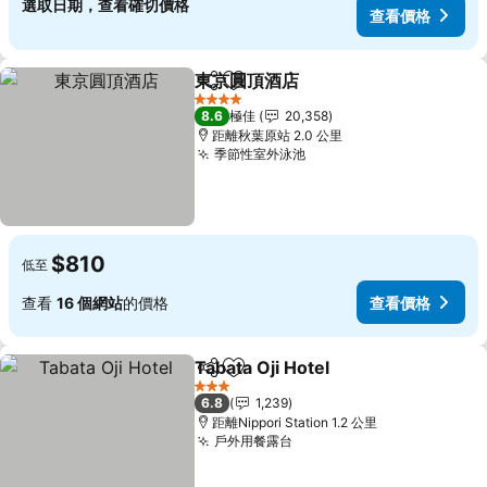
選取日期，查看確切價格
查看價格
東京圓頂酒店
分享
放到收藏夾
4 星級
8.6
極佳
20,358
距離秋葉原站 2.0 公里
季節性室外泳池
$810
低至
查看
16 個網站
的價格
查看價格
Tabata Oji Hotel
分享
放到收藏夾
3 星級
6.8
1,239
距離Nippori Station 1.2 公里
戶外用餐露台