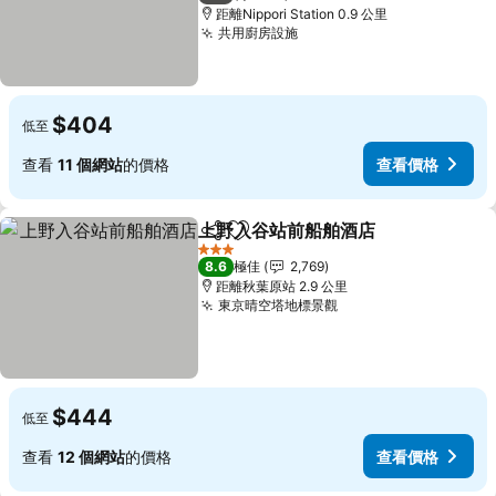
距離Nippori Station 0.9 公里
共用廚房設施
$404
低至
查看
11 個網站
的價格
查看價格
上野入谷站前船舶酒店
分享
放到收藏夾
3 星級
8.6
極佳
2,769
距離秋葉原站 2.9 公里
東京晴空塔地標景觀
$444
低至
查看
12 個網站
的價格
查看價格