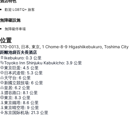
酒店特色
歡迎 LGBTQ+ 旅客
無障礙設施
無障礙停車場
位置
170-0013, 日本, 東京, 1 Chome-8-9 Higashiikebukuro, Toshima City
距離池袋百夫長酒店
Ikebukuro
:
0.3
公里
Toyoko Inn Shinjuku Kabukicho
:
3.9
公里
東京巨蛋
:
4.5
公里
日本武道馆
:
5.3
公里
天守台
:
6
公里
新國立競技場
:
6
公里
皇居
:
6.2
公里
澀谷路口
:
8.1
公里
東京
:
8.3
公里
東京鐵塔
:
8.6
公里
東京晴空塔
:
9
公里
东京国际机场
:
21.3
公里