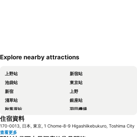
Explore nearby attractions
展開地圖
上野站
新宿站
池袋站
東京站
新宿
上野
淺草站
銀座站
秋葉原站
羽田機場
住宿資料
品川站
澀谷站
170-0013, 日本, 東京, 1 Chome-8-9 Higashiikebukuro, Toshima City
錦系釘站
橫濱車站
查看更多
東京迪士尼
新橋站