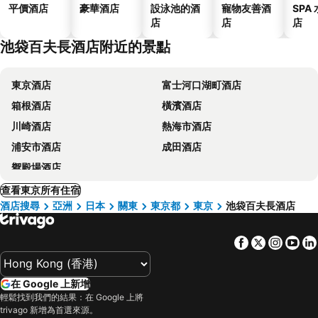
平價酒店
豪華酒店
設泳池的酒
寵物友善酒
SPA
店
店
店
池袋百夫長酒店附近的景點
東京酒店
富士河口湖町酒店
箱根酒店
橫濱酒店
川崎酒店
熱海市酒店
浦安市酒店
成田酒店
禦殿場酒店
查看東京所有住宿
酒店搜尋
亞洲
日本
關東
東京都
東京
池袋百夫長酒店
Facebook
Twitter
Insta
Yo
在 Google 上新增
輕鬆找到我們的結果：在 Google 上將
trivago 新增為首選來源。