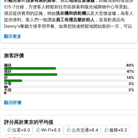
的
觀光客
和
預算有限的旅客
。酒店
地理位置優越
，距離池袋站僅需步
行5-7分鐘，方便客人輕鬆前往市區探索和陽光城購物中心等景點。
酒店提供實用的設施，例如
洗衣機和烘乾機
以及大堂微波爐，為客人
提供便利。客人們一致讚揚
員工有禮且樂於助人
，並喜歡酒店內
Denny's餐廳方便享用早餐。如果想快速輕鬆地開始新的一天，可以
使用
位於地下的7-Eleven
購買小吃和飲料。
顯示更多
旅客評價
極佳
40
%
很好
41
%
好
14
%
中等
3
%
欠佳
2
%
顯示評價
評分高於東京的平均值
位置
•
9.0
Wi-Fi
•
8.5
公共交通
•
8.4
服務
•
8.2