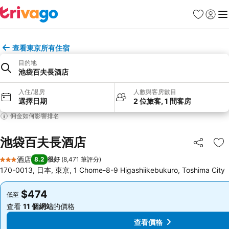
收藏夾
登入
選
查看東京所有住宿
目的地
池袋百夫長酒店
入住/退房
人數與客房數目
選擇日期
2 位旅客, 1 間客房
佣金如何影響排名
池袋百夫長酒店
分享
放
酒店
8.2
很好
(
8,471 筆評分
)
3 星級
170-0013, 日本, 東京, 1 Chome-8-9 Higashiikebukuro, Toshima City
$474
$474
低至
低至
查看
11 個網站
的價格
查看
11 個網站
的價格
查看價格
查看價格