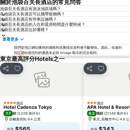
關於池袋百夫長酒店的常見問答
日本橋站
Shibuya
池袋百夫長酒店有游泳池區域嗎？
在池袋百夫長酒店可以攜帶寵物嗎？
Haneda Airport International Terminal Station
淺草寺
池袋百夫長酒店有停車設施嗎？
赤坂站
東京巨蛋城
池袋百夫長酒店的入住和退房時間是什麼時候？
池袋百夫長酒店位於哪裡？
六本木車站
原宿站
查看更多
羽田機場 東京國際機場
幕張展覽館
我們從預訂網站獲得的價格和供應情況資料會不斷變化。因此，你連到
築地魚市場
御台場 (台場)
預訂網站後找到的優惠未必與 trivago 顯示的完全相同。
Kawasaki Station
東京迪士尼海洋
東京最高評分Hotels之一
太陽城
Nippori Station
分享
放到收藏夾
分享
放到收藏夾
Tachikawa Station
Gotanda Station
赤羽站
Omiya Station
Ginza Metro Station
Ikebukuro Metro Station
東京晴空塔
惠比壽站
酒店
酒店
4 星級
3 星級
Hotel Cadenza Tokyo
APA Hotel & Reso
水道橋站
Shinjuku-gyoemmae Metro Station
7.7
8.2
好
(
2,028 筆評分
)
很好
(
21,149 筆評分
)
Shinagawa
Hamamatsucho station
距離新宿站 9.4 公里
東京, 距離市中心 4.6 
Ofuna Station
Nishi-Kasai Metro Station
$565
$343
低至
低至