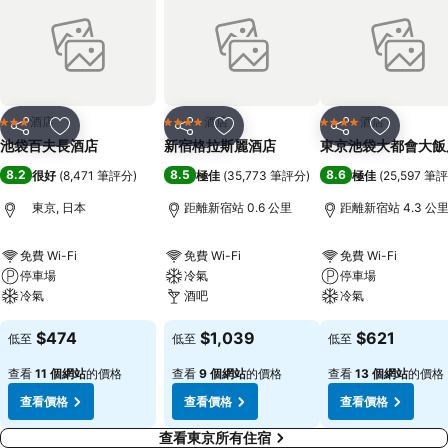
酒店
酒店
酒店
3 星級
4 星級
4 星級
分享
放到收藏夾
分享
放到收藏夾
分享
放到收藏
池袋百夫長酒店
新宿格拉斯麗酒店
東京池袋大都會大飯
8.2
8.5
8.6
很好
(
8,471 筆評分
)
極佳
(
35,773 筆評分
)
極佳
(
25,597 筆
東京, 日本
距離新宿站 0.6 公里
距離新宿站 4.3 公
免費 Wi-Fi
免費 Wi-Fi
免費 Wi-Fi
停車場
冷氣
停車場
冷氣
酒吧
冷氣
$474
$1,039
$621
低至
低至
低至
查看
11 個網站
的價格
查看
9 個網站
的價格
查看
13 個網站
的價格
查看價格
查看價格
查看價格
查看東京所有住宿