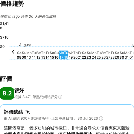
價格趨勢
根據 trivago 過去 30 天的最低價格
$1,41
8
$710
Saturday, August 22
$985
Saturda
$977
Saturday, August 15
$854
August
Saturday, August 08
$804
S
Sunday, August 23
$687
Friday, A
$676
Friday, August 21
$658
T
Friday, August 14
$645
$0
Wednesday, 
$635
Tuesday, Augus
$618
Thursday, 
$622
Thursday, August 20
$585
Monday, August 
$583
Thursday, August 13
$575
Wednesday, August 19
$566
Sunda
$526
Sunday, August 09
$504
Monday, August 10
$499
Wednesday, August 12
$504
Tuesday, August 18
$507
Mo
$4
Tuesday, August 11
$477
Monday, August 17
$454
Sunday, August 16
$449
Sa
Su
Mo
Tu
We
Th
Fr
Sa
Su
Mo
Tu
We
Th
Fr
Sa
Su
Mo
Tu
We
Th
Fr
Sa
Su
Mo
Tu
08
09
10
11
12
13
14
15
16
17
18
19
20
21
22
23
24
25
26
27
28
29
30
31
01
評價
很好
8.2
根據 8,471
筆熱門網站評分
評價總結
由 AI 總結 900+ 則評價所得 · 上次更新日期： 30 Jul 2026
這間酒店是一個多功能的城市樞紐，非常適合尋求方便實惠東京體驗