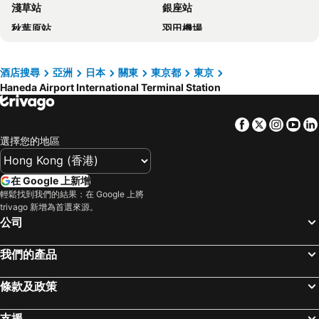
淺草站
銀座站
APA Hotel Ueno Ekimae
La Vista Tokyo Bay
秋葉原站
羽田機場
新宿王子大酒店
上野御徒町溫泉多米旅館
品川站
河口湖
大森頂級住宿飯店 (原名大森藝術飯店)
Tosei Hotel Cocone Ueno
澀谷站
成田國際機場
酒店搜尋
亞洲
日本
關東
東京都
東京
APA Hotel Asakusa Tawaramachi Ekimae
HOTEL MYSTAYS 龜戶
Haneda Airport International Terminal Station
錦系釘站
草津溫泉
Keisei Richmond Hotel Tokyo Monzennakacho
Hotel Resol Ueno
橫濱車站
東京迪士尼
帝國酒店
Remm Akihabara
Facebook
Twitter
Insta
Yo
新橋站
Gala湯澤車站
Mitsui Garden Hotel Gotanda
Daiwa Roynet Hotel Tokyo Kyobashi PREMIER
選擇您的地區
Fujisan sacred place and source of artistic inspiration
箱根湯本溫泉
Hotel Metropolitan Tokyo Marunouchi
東京樂天都市錦酒店
日本橋站
Shibuya
京成站前 APA 酒店
karaksa hotel TOKYO STATION
在 Google 上新增
Haneda Airport International Terminal Station
長野車站
輕鬆找到我們的結果：在 Google 上將
HOTEL MYSTAYS 上野 EAST
Tosei Hotel Cocone Ueno Okachimachi
trivago 新增為首選來源。
淺草寺
熱海溫泉
新宿西鐵酒店
秋葉原華盛頓酒店
公司
赤坂站
東京巨蛋城
APA Hotel Nihombashi Bakuroyokoyama Ekimae
Richmond Hotel Premier Asakusa International
我們的產品
苗場滑雪場
靜岡車站
hotel MONday Premium 上野御徒町
普樂美雅酒店-CABIN-新宿
六本木車站
原宿站
Hotel Metropolitan Edmont Tokyo
Hotel STAY&GO Iriyakita
條款及政策
羽田機場 東京國際機場
幕張展覽館
Hotel Villa Fontaine Premier Haneda Airport
The Royal Park Hotel Tokyo Haneda
支援
築地魚市場
東京王子大飯店滑雪區