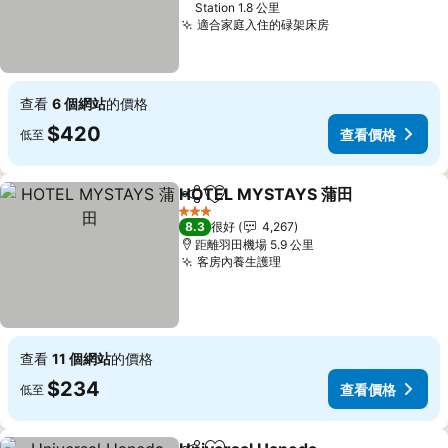
Station 1.8 公里
適合家庭入住的碌架床房
查看
6 個網站
的價格
$420
查看價格
低至
HOTEL MYSTAYS 蒲田
分享
放到收藏夾
3 星級
8.3
很好
4,267
距離羽田機場 5.9 公里
客房內養生護理
查看
11 個網站
的價格
$234
查看價格
低至