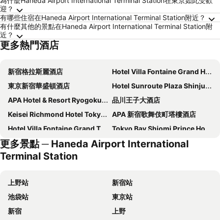
為什麼Haneda Airport International Terminal Station在東京如此受歡
迎？
有哪些住宿在Haneda Airport International Terminal Station附近？
有什麼其他的景點在Haneda Airport International Terminal Station附
近？
更多熱門酒店
新宿格拉斯麗酒店
Hotel Villa Fontaine Grand Haneda Airport
東京新宿華盛頓酒店
Hotel Sunroute Plaza Shinjuku
APA Hotel & Resort Ryogoku Ekimae Tower
品川王子大酒店
Keisei Richmond Hotel Tokyo Kinshicho
APA 新宿歌舞伎町塔樓酒店
Hotel Villa Fontaine Grand Tokyo-ariake
Tokyo Bay Shiomi Prince Hotel
更多景點 ─ Haneda Airport International
Richmond Hotel Premier Tokyo Schole
東京京王廣場酒店
Terminal Station
東京黎凡特東武酒店
上野站百夫長 SPA 酒店
上野寶石酒店
世紀南悅酒店
上野站
新宿站
上野三井花園酒店
Onsen Ryokan Yuen Shinjuku
池袋站
東京站
JR Kyushu Hotel Blossom Shinjuku
東京圓頂酒店
新宿
上野
新宿格蘭貝爾酒店
Hotel Groove Shinjuku