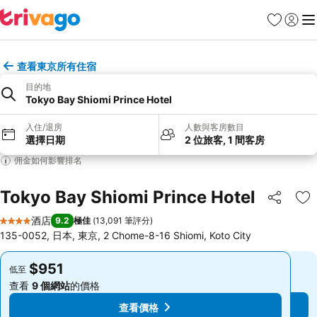
收藏夾
登入
選
查看東京所有住宿
目的地
Tokyo Bay Shiomi Prince Hotel
入住/退房
人數與客房數目
選擇日期
2 位旅客, 1 間客房
佣金如何影響排名
Tokyo Bay Shiomi Prince Hotel
分享
放
酒店
9.2
極佳
(
13,091 筆評分
)
4 星級
135-0052, 日本, 東京, 2 Chome-8-16 Shiomi, Koto City
$951
$951
低至
低至
查看
9 個網站
的價格
查看
9 個網站
的價格
查看價格
查看價格