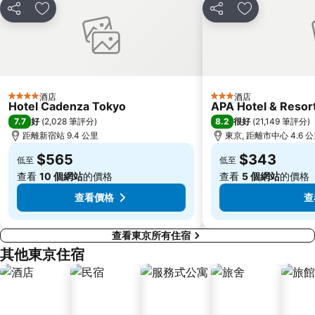
Nippori Station
太陽城
分享
放到收藏夾
分享
放到收藏夾
Tachikawa Station
Gotanda Station
赤羽站
Omiya Station
Ginza Metro Station
東京晴空塔
Ikebukuro Metro Station
惠比壽站
酒店
酒店
4 星級
3 星級
水道橋站
Shinjuku-gyoemmae Metro Station
Hotel Cadenza Tokyo
APA Hotel & Reso
7.7
8.2
好
(
2,028 筆評分
)
很好
(
21,149 筆評分
)
Shinagawa
Hamamatsucho station
距離新宿站 9.4 公里
東京, 距離市中心 4.6 
Ofuna Station
Nishi-Kasai Metro Station
$565
$343
低至
低至
Fujisawa Station
Shimbashi Metro Station
查看
10 個網站
的價格
查看
5 個網站
的價格
Chiba Station
Toyosu Station
查看價格
查
查看東京所有住宿
其他東京住宿