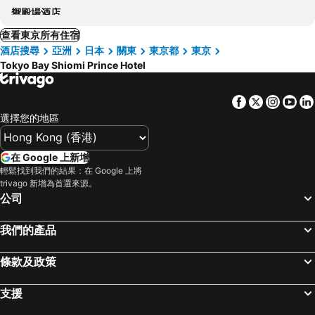
禦殿場酒店
查看東京所有住宿
酒店搜尋
亞洲
日本
關東
東京都
東京
Tokyo Bay Shiomi Prince Hotel
Facebook
Twitter
Insta
Yo
選擇您的地區
在 Google 上新增
輕鬆找到我們的結果：在 Google 上將
trivago 新增為首選來源。
公司
我們的產品
條款及政策
支援