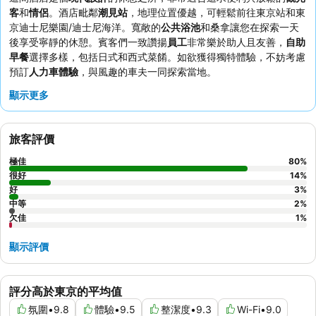
客
和
情侶
。酒店毗鄰
潮見站
，地理位置優越，可輕鬆前往東京站和東
京迪士尼樂園/迪士尼海洋。寬敞的
公共浴池
和桑拿讓您在探索一天
後享受寧靜的休憩。賓客們一致讚揚
員工
非常樂於助人且友善，
自助
早餐
選擇多樣，包括日式和西式菜餚。如欲獲得獨特體驗，不妨考慮
預訂
人力車體驗
，與風趣的車夫一同探索當地。
顯示更多
旅客評價
極佳
80
%
很好
14
%
好
3
%
中等
2
%
欠佳
1
%
顯示評價
評分高於東京的平均值
氛圍
•
9.8
體驗
•
9.5
整潔度
•
9.3
Wi-Fi
•
9.0