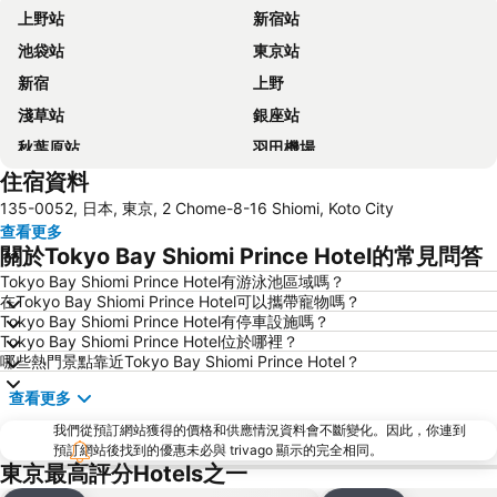
上野站
新宿站
池袋站
東京站
新宿
上野
淺草站
銀座站
秋葉原站
羽田機場
住宿資料
品川站
澀谷站
135-0052, 日本, 東京, 2 Chome-8-16 Shiomi, Koto City
錦系釘站
橫濱車站
查看更多
東京迪士尼
新橋站
關於Tokyo Bay Shiomi Prince Hotel的常見問答
日本橋站
Shibuya
Tokyo Bay Shiomi Prince Hotel有游泳池區域嗎？
在Tokyo Bay Shiomi Prince Hotel可以攜帶寵物嗎？
Haneda Airport International Terminal Station
淺草寺
Tokyo Bay Shiomi Prince Hotel有停車設施嗎？
赤坂站
東京巨蛋城
Tokyo Bay Shiomi Prince Hotel位於哪裡？
哪些熱門景點靠近Tokyo Bay Shiomi Prince Hotel？
六本木車站
原宿站
查看更多
羽田機場 東京國際機場
幕張展覽館
我們從預訂網站獲得的價格和供應情況資料會不斷變化。因此，你連到
築地魚市場
御台場 (台場)
預訂網站後找到的優惠未必與 trivago 顯示的完全相同。
Kawasaki Station
東京迪士尼海洋
東京最高評分Hotels之一