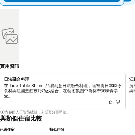
實用資訊
日法融合料理
江
在 Tide Table Shiomi 品嚐創意日法融合料理，這裡將日本時令
沉
食材與法國烹飪技巧巧妙結合，在藝術氛圍中為你帶來味覺享
與
受。
內容由人工智能總結，未必百分百準確。
與類似住宿比較
已選住宿
類似住宿