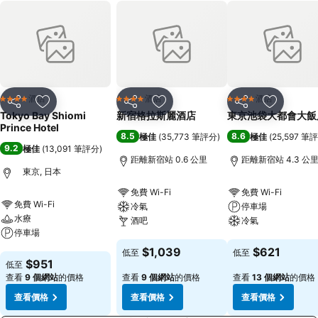
酒店
酒店
酒店
4 星級
4 星級
4 星級
分享
放到收藏夾
分享
放到收藏夾
分享
放到收藏
Tokyo Bay Shiomi
新宿格拉斯麗酒店
東京池袋大都會大飯
Prince Hotel
8.5
8.6
極佳
(
35,773 筆評分
)
極佳
(
25,597 筆
9.2
極佳
(
13,091 筆評分
)
距離新宿站 0.6 公里
距離新宿站 4.3 公
東京, 日本
免費 Wi-Fi
免費 Wi-Fi
免費 Wi-Fi
冷氣
停車場
水療
酒吧
冷氣
停車場
查看價格
查看價格
$1,039
$621
低至
低至
查看價格
$951
低至
查看
9 個網站
的價格
查看
9 個網站
的價格
查看
13 個網站
的價格
查看價格
查看價格
查看價格