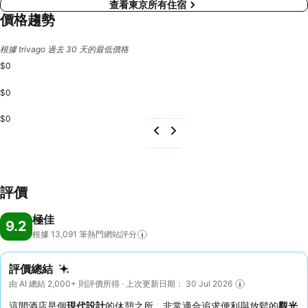
查看東京所有住宿
價格趨勢
根據 trivago 過去 30 天的最低價格
$0
$0
$0
評價
極佳
9.2
根據 13,091
筆熱門網站評分
評價總結
由 AI 總結 2,000+ 則評價所得 · 上次更新日期： 30 Jul 2026
這間酒店是個
現代設計
的休憩之所，非常適合追求便利與放鬆的
觀光