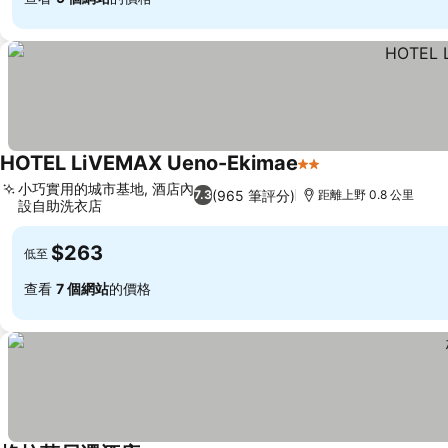
HOTEL LiVEMAX Ueno-Ekimae
2 星級
小巧實用的城市基地, 酒店內
(965 筆評分)
7.3
距離上野 0.8 公里
設自助洗衣店
$263
低至
查看
7 個網站
的價格