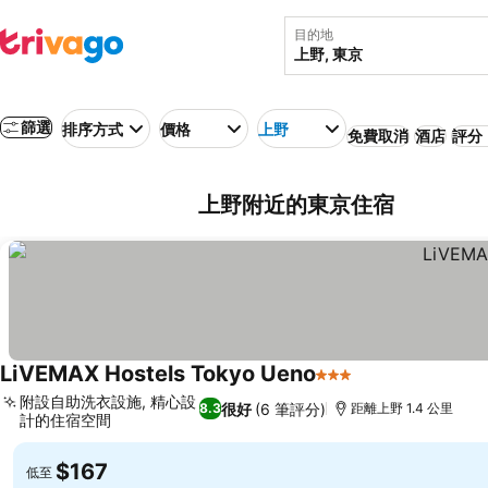
目的地
篩選
排序方式
價格
上野
免費取消
酒店
評分：
上野附近的東京住宿
LiVEMAX Hostels Tokyo Ueno
3 星級
附設自助洗衣設施, 精心設
很好
(6 筆評分)
8.3
距離上野 1.4 公里
計的住宿空間
$167
低至