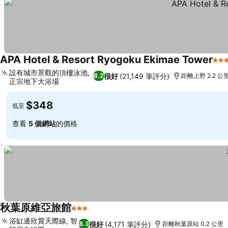
APA Hotel & Resort Ryogoku Ekimae Tower
3 
設有城市景觀的頂樓泳池,
很好
(21,149 筆評分)
8.2
距離上野 2.2 公
正宗地下大浴場
$348
低至
查看
5 個網站
的價格
秋葉原維亞旅館
3 星級
浴缸邊欣賞天際線, 智
很好
(4,171 筆評分)
8.3
距離秋葉原站 0.2 公里