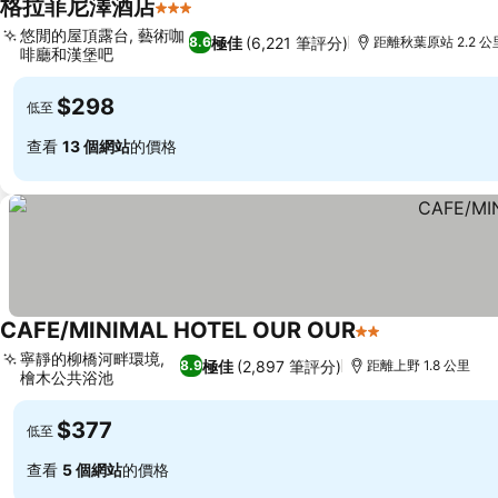
格拉菲尼澤酒店
3 星級
悠閒的屋頂露台, 藝術咖
極佳
(6,221 筆評分)
8.6
距離秋葉原站 2.2 公
啡廳和漢堡吧
$298
低至
查看
13 個網站
的價格
CAFE/MINIMAL HOTEL OUR OUR
2 星級
寧靜的柳橋河畔環境,
極佳
(2,897 筆評分)
8.9
距離上野 1.8 公里
檜木公共浴池
$377
低至
查看
5 個網站
的價格