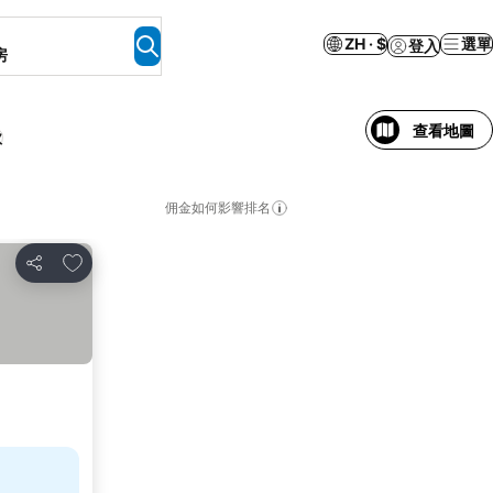
ZH · $
選單
登入
房
查看地圖
款
佣金如何影響排名
放到收藏夾
分享