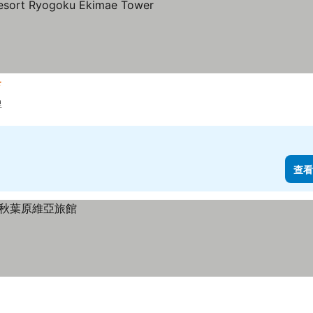
星級
里
查看