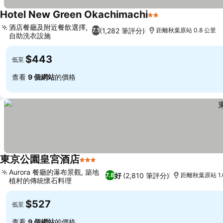
Hotel New Green Okachimachi
2 星級
酒店餐廳及附近餐飲選擇,
(1,282 筆評分)
7.1
距離秋葉原站 0.8 公里
自助洗衣設施
$443
低至
查看
9 個網站
的價格
東京公園皇宮酒店
3 星級
Aurora 餐廳的瀑布景觀, 築地
好
(2,810 筆評分)
7.8
距離秋葉原站 1.
植村的傳統懷石料理
$527
低至
查看
9 個網站
的價格