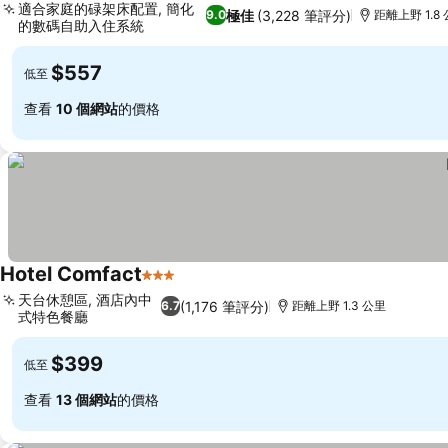
適合家庭的碌架床配置, 簡化
極佳
(3,228 筆評分)
9.0
距離上野 1.8
的數碼自助入住系統
$557
低至
查看
10 個網站
的價格
Hotel Comfact
3 星級
天台休憩區, 酒店內中
(1,176 筆評分)
6.7
距離上野 1.3 公里
式特色餐廳
$399
低至
查看
13 個網站
的價格